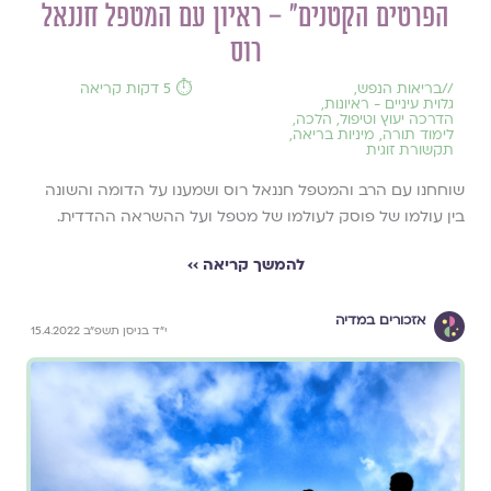
הפרטים הקטנים״ – ראיון עם המטפל חננאל
רוס
//
בריאות הנפש
,
⏱️ 5 דקות קריאה
גלוית עיניים - ראיונות
,
הדרכה יעוץ וטיפול
,
הלכה
,
לימוד תורה
,
מיניות בריאה
,
תקשורת זוגית
שוחחנו עם הרב והמטפל חננאל רוס ושמענו על הדומה והשונה
בין עולמו של פוסק לעולמו של מטפל ועל ההשראה ההדדית.
להמשך קריאה ››
אזכורים במדיה
י״ד בניסן תשפ״ב 15.4.2022