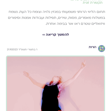
תקשורת זוגית
תחום הליווי הרוחני משמעותי במגזין גלויה וצומח כל העת. נשמח
במשלוח מאמרים, מסות, שירים, תפילות ועבודות אמנות וסיפורים
וויזואליים שטרם ראו אור בבימה אחרת.
להמשך קריאה ››
הורות
ו׳ בתשרי תשפ״ד 21.9.2023