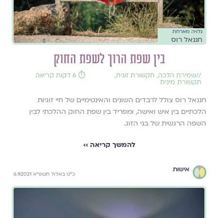
גלויה מארחת
חננאל רוס
בין שפת הרוך לשפת החוק
//
שמירת הלכה
,
תקשורת זוגית
,
⏱️ 6 דקות קריאה
תקשורת מינית
חננאל רוס צולל לרבדים השונים והאינטימיים של חיי זוגיות
הלכתיים בין איש ואישה, ומפריד בין שפת החוק ההלכתי לבין
השפה הרגשית של בני הזוג.
להמשך קריאה ››
אישות
כ״ט באלול תשפ״א 6.9.2021