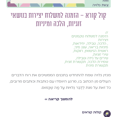
מאת
צוות גלויה
קול קורא – הזמנה למשלוח יצירות בנושאי
זוגיות, הלכה ומיניות
//
הזמנה למשלוח טקסטים
ויצירות
,
הלכה
,
טבילה
,
יחידאות
,
מיניות בריאה
,
עונג מיני
,
ראשית הנישואין
,
רווקות
,
שירי זוגיות
,
שירים על נידה וטבילה
,
שמירת הלכה
,
תקשורת זוגית
,
תקשורת מינית
מגזין גלויה שמח להתחדש בתכנים הממשיכים את רוח הדברים
העולים מן הכתוב בו, מרגע היווסדו עם כותבות וכותבים מרובים,
כל זאת על מנת לְדַבֵּר גְּלוּיוֹת עַל מָה שֶׁכָּמוּס.
להמשך קריאה ››
קולות קוראים