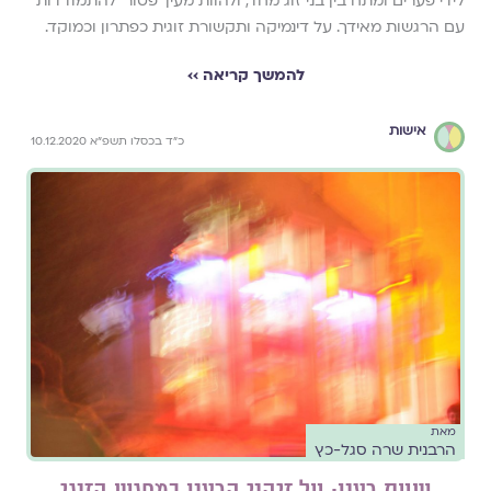
לידי פערים ומתח בין בני זוג מחד, ולהוות מעין 'פטור' להתמודדות
עם הרגשות מאידך. על דינמיקה ותקשורת זוגית כפתרון וכמוקד.
להמשך קריאה ››
אישות
כ״ד בכסלו תשפ״א 10.12.2020
מאת
הרבנית שרה סגל-כץ