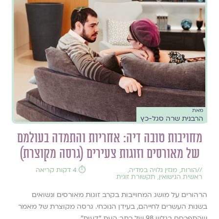
מאת
הרבנית שרה סגל-כץ
מחויבות טובה דיה: אחריות והתמדה בעולמם
של מאורסים וזוגות צעירים (גרסה מקוצרת)
//
הורות
,
מגזין גלויה במדיה
,
⏱️ 4 דקות קריאה
ראשית הנישואין
,
תקשורת זוגית
הרהורים על מושג המחוייבות בקרב זוגות מאורסים ונשואים
בשנות העשרים לחייהם, בעידן הנוכחי. גרסה מקוצרת של מאמר
שהתפרסם בגליון 98 של כתב העת ״דעות״