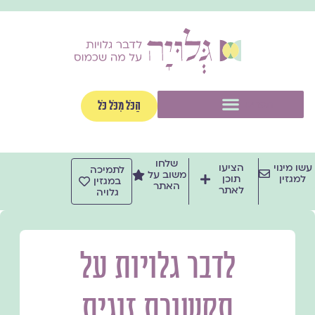
ילוג
תוכן
תפריט
הַכֹּל מִכֹּל כֹּל
שלחו
עשו מינוי
הציעו
לתמיכה
משוב על
למגזין
תוכן
במגזין
האתר
לאתר
גלויה
לדבר גלויות על
תקשורת זוגית