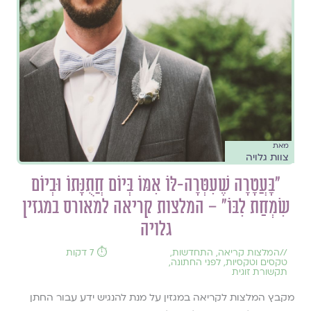
מאת
צוות גלויה
"בָּעֲטָרָה שֶׁעִטְּרָה-לּוֹ אִמּוֹ בְּיוֹם חֲתֻנָּתוֹ וּבְיוֹם
שִׂמְחַת לִבּוֹ" – המלצות קריאה למאורס במגזין
גלויה
//
המלצות קריאה
,
התחדשות
,
⏱️ 7 דקות
טקסים וטקסיות
,
לפני החתונה
,
תקשורת זוגית
מקבץ המלצות לקריאה במגזין על מנת להנגיש ידע עבור החתן