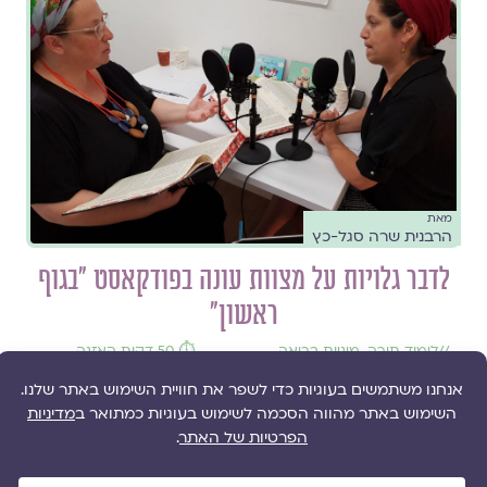
מאת
הרבנית שרה סגל-כץ
לדבר גלויות על מצוות עונה בפודקאסט ״בגוף
ראשון״
//
לימוד תורה
,
מיניות בריאה
,
⏱️ 50 דקות האזנה
עונג מיני
,
שמירת הלכה
,
תקשורת זוגית
פרק נוסף בפודקאסט ״בגוף ראשון״ של מרכז יהל; הרבנית שרה
סגל-כץ התארחה על-ידי ד״ר מיכל פרינס לשיחה על מצוות עונה
והרלוונטיות שלה לימינו. מוזמנות ומוזמנים להאזין.