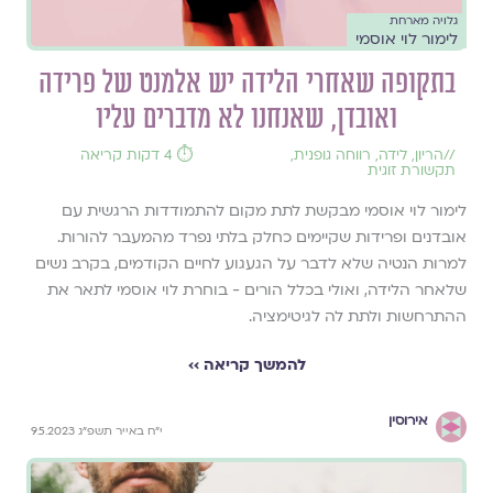
גלויה מארחת
לימור לוי אוסמי
בתקופה שאחרי הלידה יש אלמנט של פרידה
ואובדן, שאנחנו לא מדברים עליו
//
הריון
,
לידה
,
רווחה גופנית
,
⏱️ 4 דקות קריאה
תקשורת זוגית
לימור לוי אוסמי מבקשת לתת מקום להתמודדות הרגשית עם
אובדנים ופרידות שקיימים כחלק בלתי נפרד מהמעבר להורות.
למרות הנטיה שלא לדבר על הגעגוע לחיים הקודמים, בקרב נשים
שלאחר הלידה, ואולי בכלל הורים - בוחרת לוי אוסמי לתאר את
ההתרחשות ולתת לה לגיטימציה.
להמשך קריאה ››
אירוסין
י״ח באייר תשפ״ג 9.5.2023