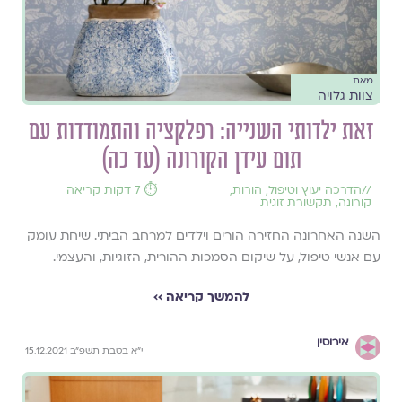
מאת
צוות גלויה
זאת ילדותי השנייה: רפלקציה והתמודדות עם
תום עידן הקורונה (עד כה)
//
הדרכה יעוץ וטיפול
,
הורות
,
⏱️ 7 דקות קריאה
קורונה
,
תקשורת זוגית
השנה האחרונה החזירה הורים וילדים למרחב הביתי. שיחת עומק
עם אנשי טיפול, על שיקום הסמכות ההורית, הזוגיות, והעצמי.
להמשך קריאה ››
אירוסין
י״א בטבת תשפ״ב 15.12.2021