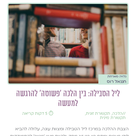
גלויה מארחת
חננאל רוס
ליל הטבילה: בין הלכה 'פשוטה' להרגשה
למעשה
//
הלכה
,
תקשורת זוגית
,
⏱️ 5 דקות קריאה
תקשורת מינית
הצבת ההלכה במרכז ליל הטבילה ומצוות עונה, עלולה להביא