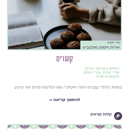
שיר מאת
אירית וייסמן מינקוביץ
קשרים
//
חיים במרחב הביתי
,
שירי זוגיות
,
שירי יומיום
,
תקשורת זוגית
בְּפִנּוֹת הַחֶדֶר עַכָּבִישׁ טוֹוֶה חוּטִים / וְאָנוּ קוֹלְעִים מֵהֵם אֶת הָרֶגַע
להמשך קריאה ››
קולות קוראים