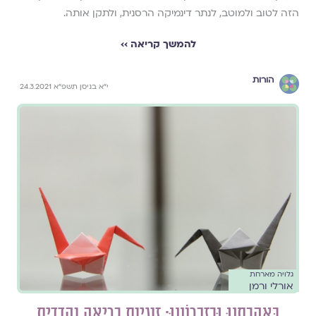
הזה לטוב ולמוטב, לנתר דינמיקה הרסנית, ולתקן אותה.
להמשך קריאה ››
הורות
י"א בניסן תשפ"א 24.3.2021
גלויה מארחת
אורלי ורמן
בְּאַהֲבָתֵנוּ וּבְזִכְרוֹנֵנוּ: זוגיות בריאה והדדית