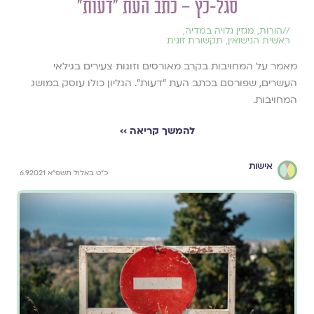
סגל-כץ – כתב העת ״דעות״
//
הורות
,
מגזין גלויה במדיה
,
ראשית הנישואין
,
תקשורת זוגית
מאמר על המחויבות בקרב מאורסים וזוגות צעירים בגילאי
העשרים, שפורסם בכתב העת ״דעות״. הגליון כולו עוסק במושג
המחויבות.
להמשך קריאה ››
אישות
כ"ט באלול תשפ"א 6.9.2021