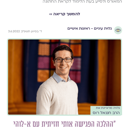
המאורס ולסייע בעת הלימוד לקראת החתונה
להמשך קריאה ››
גלוית עיניים - ראיונות אישיים
ד׳ בסיוון תשפ״ב 3.6.2022
גלויה מראיינת את
הרב חננאל רוס
״ההלכה הפגישה אותי חזיתית עם א-לוהי