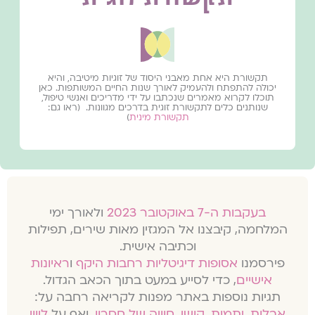
תקשורת היא אחת מאבני היסוד של זוגיות מיטיבה, והיא
יכולה להתפתח ולהעמיק לאורך שנות החיים המשותפות. כאן
תוכלו לקרוא מאמרים שנכתבו על ידי מדריכים ואנשי טיפול,
שנותנים כלים לתקשורת זוגית בדרכים מגוונות.
(ראו גם:
תקשורת מינית
)
בעקבות ה-7 באוקטובר 2023
ולאורך ימי
המלחמה, קיבצנו אל המגזין מאות שירים, תפילות
וכתיבה אישית.
פירסמנו
אסופות דיגיטליות רחבות היקף
ו
ראיונות
אישיים
, כדי לסייע במעט בתוך הכאב הגדול.
תגיות נוספות באתר מפנות לקריאה רחבה על:
אבלות
,
יתמות
,
קושי
,
חוויה של חסרון
, ואף על
ליווי