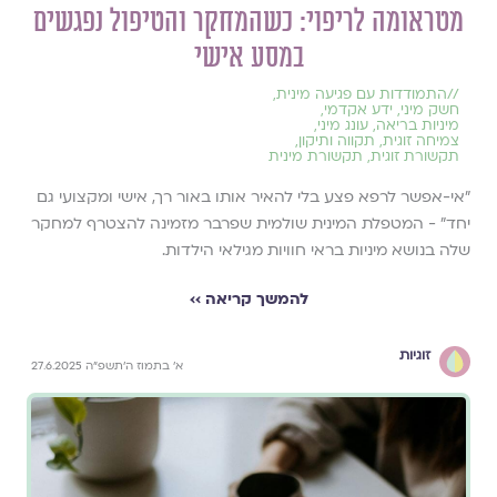
מטראומה לריפוי: כשהמחקר והטיפול נפגשים
במסע אישי
//
התמודדות עם פגיעה מינית
,
חשק מיני
,
ידע אקדמי
,
מיניות בריאה
,
עונג מיני
,
צמיחה זוגית
,
תקווה ותיקון
,
תקשורת זוגית
,
תקשורת מינית
״אי-אפשר לרפא פצע בלי להאיר אותו באור רך, אישי ומקצועי גם
יחד״ - המטפלת המינית שולמית שפרבר מזמינה להצטרף למחקר
שלה בנושא מיניות בראי חוויות מגילאי הילדות.
להמשך קריאה ››
זוגיות
א׳ בתמוז ה׳תשפ״ה 27.6.2025