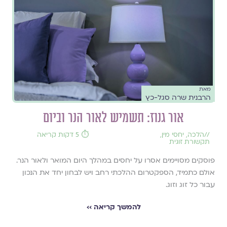
מאת
הרבנית שרה סגל-כץ
אור גנוז: תשמיש לאור הנר וביום
//
הלכה
,
יחסי מין
,
⏱️ 5 דקות קריאה
תקשורת זוגית
פוסקים מסויימים אסרו על יחסים במהלך היום המואר ולאור הנר.
אולם כתמיד, הספקטרום ההלכתי רחב ויש לבחון יחד את הנכון
עבור כל זוג וזוג.
להמשך קריאה ››