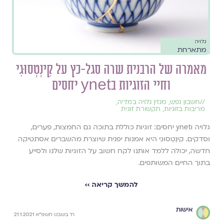
גלויה
מתארחת
מאמרה של הרבנית שרה סגל-כץ על קִינְטְסוּגִי
וחיי הזוגיות בynet יחסים
//
חשבון נפש
,
מגזין גלויה במדיה
,
מריבות בזוגיות
,
תקשורת זוגית
גלויה וynet יחסים: זוגיות כוללת בתוכה גם החמצות, פערים,
וסדקים. קִינְטְסוּגִי היא אמנות יפנית שיוצרת מהשברים אסתטיקה
חדשה, יכולה ללמד אותנו לקח חשוב על הזוגיות שלנו ולסייע
בתוך החיים המשותפים.
להמשך קריאה ››
אישות
ח' בשבט תשפ"א 21.1.2021