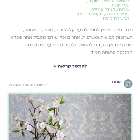
ראשית הנישואין
,
רווקות
,
שירי זוגיות
,
שירים על נידה וטבילה
,
שמירת הלכה
,
תקשורת זוגית
,
תקשורת מינית
מגזין גלויה מזמין לספר לנו על על ספרים, מוסיקה, אמנות,
תערוכות קבועות ומשתנות, אתרים וכל ׳עולם׳ מקביל אחר שכדאי
שניתן לו כאן הד, כדי להמשיך ולְדַבֵּר גְּלוּיוֹת עַל מָה שֶׁכָּמוּס.
ההזמנה פתוחה תמיד!
להמשך קריאה ››
הורות
ז׳ בשבט ה׳תשפ״ב 9.1.2022