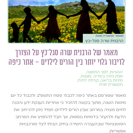
מאמר מתארח מאת
הרבנית שרה סגל-כץ
מאמר של הרבנית שרה סגל־כץ על הצורך
לדיבור גלוי יותר בין הורים לילדים – אתר כיפה
//
הורות
,
לפני החתונה
,
מגזין גלויה במדיה
,
מוגנות
,
מיניות בריאה
,
קהילה דתית
,
תקשורת זוגית
מאמר שפורסם באתר כיפה לכבוד פסח התשפ״ב ולכבוד כל יום
מימות השנה, מתוך בקשה להזכיר כי אחריות הענקת ידע והכנה
לחיים מצויה במרחב שבין הורים לילדים. תמיד ניתן להרחיב את
הדעת ולהיעזר בדמויות נוספות, אך חבל להחמיץ את המרחב
הפוטנציאלי שבהעברה הישירה בחיק הביתי לצד מורכבויות
אפשריות.