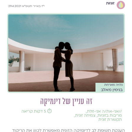
זוגיות
י"ז באייר תשפ"א 29.4.2021
גלויה מארחת
בנימין מאלב
זה עניין של דינמיקה
//
אני-את/ה אני-זולת
,
⏱️ 5 דקות קריאה
מריבות בזוגיות
,
צמיחה זוגית
,
תקשורת זוגית
הענקת תשומת לב לדינמיקה הזוגית מאפשרת לכוון את הריקוד