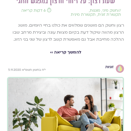
שעת רצון: על זיהוי הרצון במפגש הזוגי
//
חשק מיני
,
מוגנות
,
⏱️ 6 דקות קריאה
תקשורת זוגית
,
תקשורת מינית
רצון וחשק הם מושגים שמלווים את כולנו בחיי היומיום. מושג
הרצון מהווה שיקול דעת בקיום מצוות עונה וביצירת מרחב שבו
ההלכה מחייבת אבל גם מאפשרת קשב לרצון של שני בני הזוג.
להמשך קריאה ››
זוגיות
י״ח בחשון תשפ״א 5.11.2020