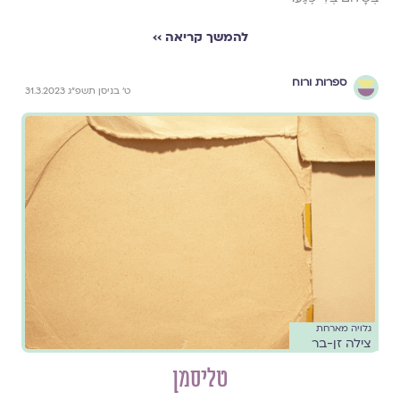
להמשך קריאה ››
ספרות ורוח
ט׳ בניסן תשפ״ג 31.3.2023
גלויה מארחת
צילה זן-בר
טליסמן