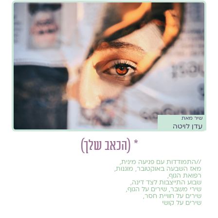
שיר מאת
עדן לויטה
* (הכאב שלך)
//
התמודדות עם פגיעה מינית
,
מאז השבעה באוקטובר
,
מוגנות
,
רפואת הגוף
,
שבוע התייצבות לצד דינה
,
שירי משבר
,
שירים על הגוף
,
שירים על חוויית חסר
,
שירים על קושי