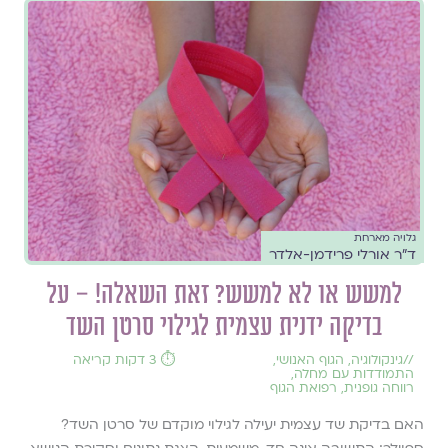
גלויה מארחת
ד"ר אורלי פרידמן-אלדר
למשש או לא למשש? זאת השאלה! – על
בדיקה ידנית עצמית לגילוי סרטן השד
//
גינקולוגיה
,
הגוף האנושי
,
⏱️ 3 דקות קריאה
התמודדות עם מחלה
,
רווחה גופנית
,
רפואת הגוף
האם בדיקת שד עצמית יעילה לגילוי מוקדם של סרטן השד?