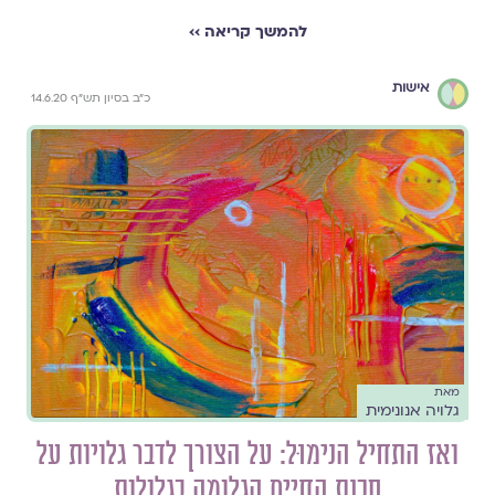
להמשך קריאה ››
אישות
כ"ב בסיון תש"ף 14.6.20
מאת
גלויה אנונימית
ואז התחיל הנימוּל: על הצורך לדבר גלויות על
סכנת החיים הגלומה בגלולות