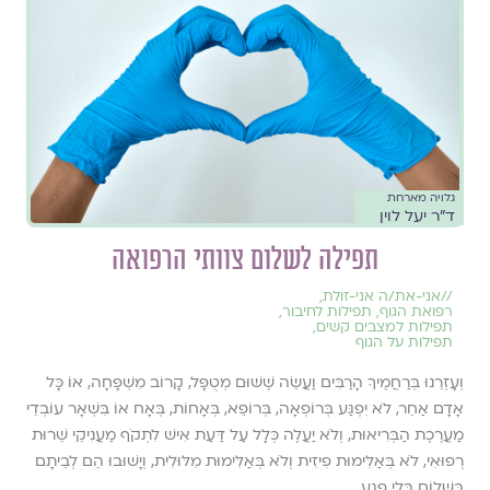
גלויה מארחת
ד"ר יעל לוין
תפילה לשלום צוותי הרפואה
//
אני-את/ה אני-זולת
,
רפואת הגוף
,
תפילות לחיבור
,
תפילות למצבים קשים
,
תפילות על הגוף
וְעָזְרֵנוּ בְּרַחֲמֶיךָ הָרַבִּים וַעֲשֵׂה שֶׁשּׁוּם מְטֻפָּל, קָרוֹב מִשְׁפָּחָה, אוֹ כָּל
אָדָם אַחֵר, לֹא יִפְגַּע בְּרוֹפְאָה, בְּרוֹפֵא, בְּאָחוֹת, בְּאָח אוֹ בִּשְׁאָר עוֹבְדֵי
מַעֲרֶכֶת הַבְּרִיאוּת, וְלֹא יַעֲלֶה כְּלָל עַל דַּעַת אִישׁ לִתְקֹף מַעֲנִיקֵי שֵׁרוּת
רְפוּאִי, לֹא בְּאַלִּימוּת פִיזִית וְלֹא בְּאַלִּימוּת מִלּוּלִית, וְיָשׁוּבוּ הֵם לְבֵיתָם
בְּשָׁלוֹם בְּלִי פֶגַע.