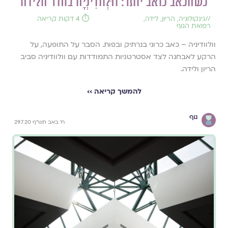
כשהכאב כואב יותר: ווּלְווֹדִינְיָה בחדר הלידה
//
גינקולוגיה
,
הריון
,
לידה
,
⏱️ 4 דקות קריאה
רפואת הגוף
וולוודיניה – כאב כרוני בנרתיק ובפות. הסבר על התופעה, על
הרקע לאבחנה לצד אסטרטגיות התמודדות עם וולוודיניה סביב
הריון ולידה.
להמשך קריאה ››
גוף
ח' באב תש"ף 29.7.20