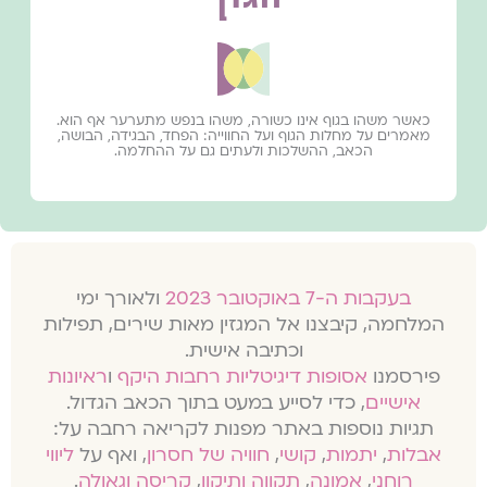
כאשר משהו בגוף אינו כשורה, משהו בנפש מתערער אף הוא.
מאמרים על מחלות הגוף ועל החווייה: הפחד, הבגידה, הבושה,
הכאב, ההשלכות ולעתים גם על ההחלמה.
בעקבות ה-7 באוקטובר 2023
ולאורך ימי
המלחמה, קיבצנו אל המגזין מאות שירים, תפילות
וכתיבה אישית.
פירסמנו
אסופות דיגיטליות רחבות היקף
ו
ראיונות
אישיים
, כדי לסייע במעט בתוך הכאב הגדול.
תגיות נוספות באתר מפנות לקריאה רחבה על:
אבלות
,
יתמות
,
קושי
,
חוויה של חסרון
, ואף על
ליווי
רוחני
,
אמונה
,
תקווה ותיקון
,
קריסה וגאולה
.