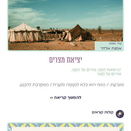
שיר מאת
אסנת אלדר
יציאת מצרים
//
רפואת הגוף
,
שירים על הגוף
,
שירים על קושי
מְצֹרַעַת. / הַגּוּף הוּא כֶּלֶא לִנְשָׁמָה סוֹעֶרֶת / הַמְּסָרֶבֶת לְהִכָּנַע.
להמשך קריאה ››
קולות קוראים