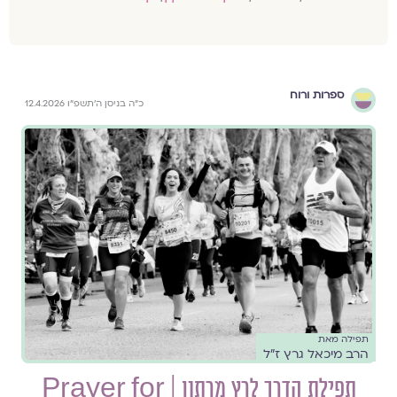
ספרות ורוח
כ״ה בניסן ה׳תשפ״ו 12.4.2026
תפילה מאת
הרב מיכאל גרץ ז״ל
תפילת הדרך לרץ מרתון | Prayer for