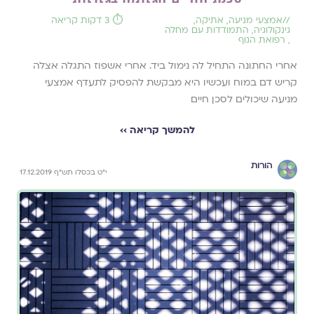
//
אמצעי מניעה
,
אתיקה
,
⏱️ 3 דקות קריאה
גינקולוגיה
,
התמודדות עם מחלה
,
רפואת הגוף
אחרי החתונה התחיל לה נימול ביד. אחרי אשפוז התגלה אצלה
קריש דם במוח ועכשיו היא מבקשת להפסיק לתעדף אמצעי
מניעה שיכולים לסכן חיים
להמשך קריאה ››
הורות
י"ט בכסלו תש"ף 17.12.2019