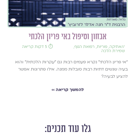
גלויה מארחת
הרבנית ד"ר חנה אדלר לזרוביץ'
אבחון וטיפול באי פריון הלכתי
//
אתיקה
,
פוריות
,
רפואת הגוף
,
⏱️ 5 דקות קריאה
שמירת הלכה
“אי פריון הלכתי" נקרא פעמים רבות גם "עקרות הלכתית" והוא
בעיה שנשים דתיות רבות סובלות ממנה. אילו פתרונות אפשר
להציע לבעיה?
להמשך קריאה ››
גלו עוד תכנים: