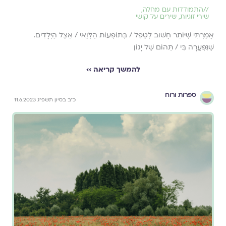
//
התמודדות עם מחלה
,
שירי זוגיות
,
שירים על קושי
אָמַרְתִּי שֶׁיּוֹתֵר חָשׁוּב לְטַפֵּל / בְּתוֹפְעוֹת הַלְּוַאי / אֵצֶל הַיְּלָדִים.
שֶׁנִּפְעֲרָה בִּי / תְּהוֹם שֶׁל יָגוֹן
להמשך קריאה ››
ספרות ורוח
כ״ב בסיון תשפ״ג 11.6.2023