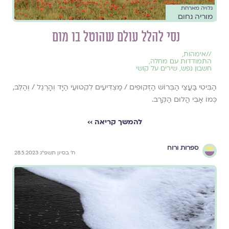
גלויה מארחת
מוריה נחום
נסי להלל עולם שהוטל בו מום
//
אימהות
,
התמודדות עם מחלה
,
חשבון נפש
,
שירים על קושי
הַבִּיטִי בַּעֲצֵי הַבְּרוֹשׁ הַזְּקוּפִים / מַצְדִּיעִים לִקְטוּעֵי הַיָּד וְהָרֶגֶל / וְהַלֵּב,
כְּמוֹ אָבִי הֲלוּם הַקְּרָב.
להמשך קריאה ››
ספרות ורוח
ח׳ בסיון תשפ״ג 28.5.2023