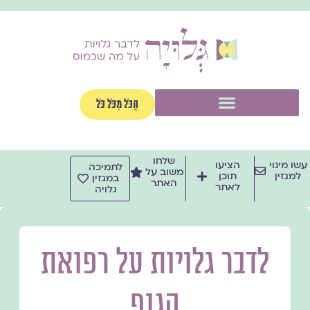
ילוג
תוכן
תפריט
הַכֹּל מִכֹּל כֹּל
שלחו
עשו מינוי
הציעו
לתמיכה
משוב על
למגזין
תוכן
במגזין
האתר
לאתר
גלויה
לדבר גלויות על רפואת
הגוף