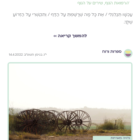
//
רפואת הגוף
,
שירים על הגוף
עַכְשָׁו תְּגַלְגְּלִי / אֶת כָּל מָה שֶׁרָשַׁמְתְּ עַל הַדַּף / וְתִקְשְׁרִי עַל הַזְּרוֹעַ
שֶׁלָּךְ.
להמשך קריאה ››
ספרות ורוח
י״ג בניסן תשפ״ב 14.4.2022
גלויה מארחת