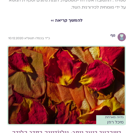
ספוילר: התשובה אינה חד-משמעית. הצגת נתונים וסקירת הנושא
על ידי מומחית לכירורגית השד.
להמשך קריאה ››
גוף
כ״ד בכסלו תשפ״א 10.12.2020
גלויה מארחת
מיכל רוזן