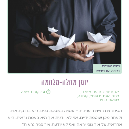
גלויה מארחת
גלויה אנונימית
יומן מחלה-מלחמה
//
התמודדות עם מחלה
,
⏱️ 4 דקות קריאה
כתב העת ״דעות״
,
קורונה
,
רפואת הגוף
הכירורגית רצינית ועניינית – עטויה במסכת פנים. היא בודקת אותי
ולאחר מכן שוטפת ידיים. אני לא יודעת איך היא באמת נראית. היא
אחראית על איך גופי יראה ואני לא יודעת איך פניה נראות"