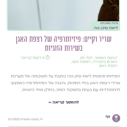
גלויה מארחת
ליאת שיק-נוה
שריר וקיים: פיזיותרפיה של רצפת האגן
בשירות הזוגיות
//
הגוף האנושי
,
יחסי מין
,
⏱️ 4 דקות קריאה
כאבים בחבירה
,
רפואת הגוף
,
רצפת האגן
הפיזיותרפיסטית ליאת שיק-נוה כותבת על חשיבותה של מערכת
שרירי רצפת האגן בחיי המיניות, והצגה של הפיזיותרפיה כאמצעי
להתמודדות עם בעיות בתפקוד המיני, כחלק מחיי הזוגיות.
להמשך קריאה ››
גוף
ח' בשבט תשפ"א 21.1.2021