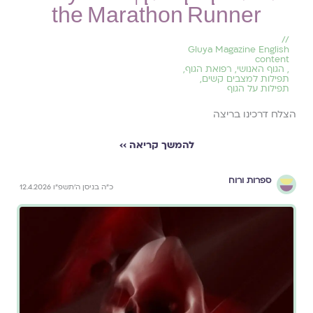
the Marathon Runner
//
Gluya Magazine English
content
,
הגוף האנושי
,
רפואת הגוף
,
תפילות למצבים קשים
,
תפילות על הגוף
הצלח דרכינו בריצה
להמשך קריאה ››
ספרות ורוח
כ״ה בניסן ה׳תשפ״ו 12.4.2026