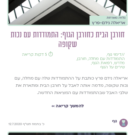
גלויה מארחת
אריאלה נידם-פרץ
חורבן הבית כחורבן הגוף: התמודדות עם נכות
שקופה
//
דימוי גוף
,
⏱️ 5 דקות קריאה
התמודדות עם מחלה
,
חורבן
,
מדרש
,
רפואת הגוף
,
שירים על הגוף
אריאלה נידם פרץ כותבת על ההתמודדות שלה עם מחלה, עם
נכות שקופה, מדמה אותה לאבל על חורבן הבית ומתארת את
שלבי האבל שבהתמודדות עם המציאות החדשה.
להמשך קריאה ››
גוף
כ' בתמוז תש"ף 12.7.2020