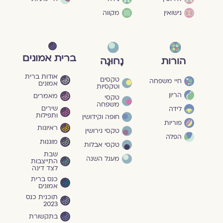
נישואין
מקווה
ברית אמונים
הורות
נָחוּגָה
אודות ברית
טקסים
חיי משפחה
אמונים
וטקסיות
הריון
מאמרים
טקסי
משפחה
שירים
לידה
ותפילות
חופה וקידושין
פוריות
ראיונות
טקסי גירושין
הפלה
מוגנוּת
טקסי אבלות
שבת
מעגל השנה
התייצבות
לצד דינה
כנס ברית
אמונים
תוכנית כנס
2023
בתקשורת