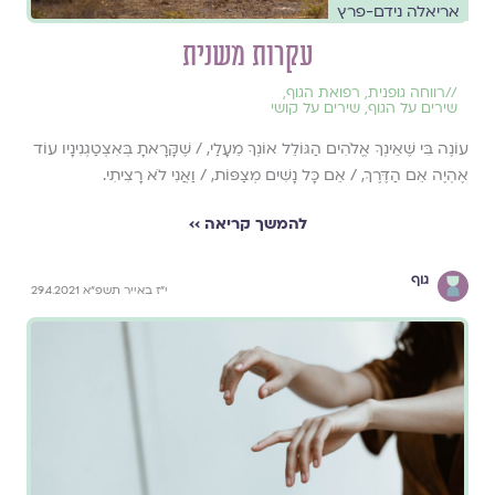
אריאלה נידם-פרץ
עקרות משנית
//
רווחה גופנית
,
רפואת הגוף
,
שירים על הגוף
,
שירים על קושי
עוֹנֶה בִּי שֶׁאֵינְךָ אֱלֹהִים הַגּוֹלֵל אוֹנְךָ מֵעָלַי, / שֶׁקָּרָאתָ בְּאִצְטַגְנִינָיו עוֹד
אֶהְיֶה אֵם הַדֶּרֶךְ, / אֵם כָּל נָשִׁים מְצַפּוֹת, / וַאֲנִי לֹא רָצִיתִי.
להמשך קריאה ››
גוף
י"ז באייר תשפ"א 29.4.2021