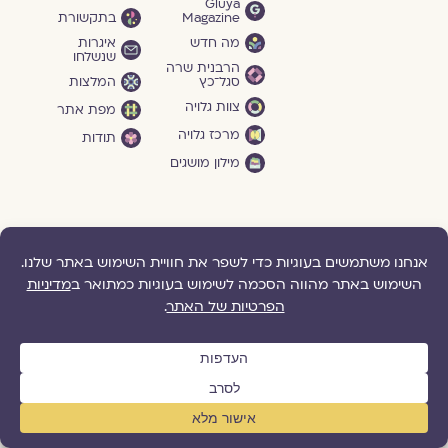
Gluya
Magazine
בתקשורת
מה חדש
איגרות
שנשלחו
הרבנית שרה
סגל־כץ
המלצות
צוות גלויה
מפת אתר
מרכז גלויה
תודות
מילון מושגים
הדרכות
תהיו בקשר
גלויה ברשת
והרצאות
גלויה
דברו איתנו
בפייסבוק
לקראת
הצטרפו אלינו
כלולות
גלויה ביוטיוב
תמכו בנו
חיי הרווקות
הציעו לנו תוכן
חיי הנישואים
שלחו לנו
לימוד וכתיבה
משוב
הרצאות
ושיעורים