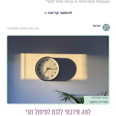
אֶצְבְּעוֹתַי מְשַׂרְטְטוֹת אִי בָּטוּחַ וּשְׁמוֹ "מָחָר".
להמשך קריאה ››
הורות
כ״ב בסיון תשפ״ג 11.6.2023
גלויה מארחת
מוריה נחום
למה סירבתי ללכת לטיפול זוגי