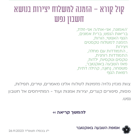
קול קורא – הזמנה למשלוח יצירות בנושא
חשבון נפש
//
אמונה
,
אני-את/ה אני-זולת
,
בריאות הנפש
,
ברית אמונים
,
הגוף האנושי
,
הורות
,
הזמנה למשלוח טקסטים
ויצירות
,
התמודדות עם מחלה
,
התמודדות רוחנית
,
טקסים וטקסיות
,
ילדוּת
,
מאז השבעה באוקטובר
,
משפחה
,
נָחוּגָה
,
קהילה דתית
,
רפואת הגוף
צוות מגזין גלויה מזמינות לשלוח אלינו מאמרים, שירים, תפילות,
מסות, סיפורים קצרים, יצירות אמנות ועוד - המתייחסים אל חשבון
נפש.
להמשך קריאה ››
אסופת השבעה באוקטובר
י״ג בכסלו תשפ״ד 26.11.2023