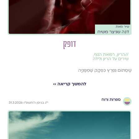
שיר מאת
דנה שניצר משיח
דופק
//
הריון
,
רפואת הגוף
,
שירים על הריון ולידה
שַׁסְתּוֹם נִפְרַץ כִּפְקָק שַׁמְפַּנְיָה
להמשך קריאה ››
ספרות ורוח
י״ג בניסן ה׳תשפ״ו 31.3.2026