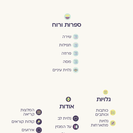
ספרות ורוח
שירה
תפילות
פרוזה
מסה
גלוית עיניים
גלויות
אודות
המלצות
כותבות
קריאה
וכותבים
גלוית לב
גלויות
קולות קוראים
מתארחות
על המגזין
אירועים