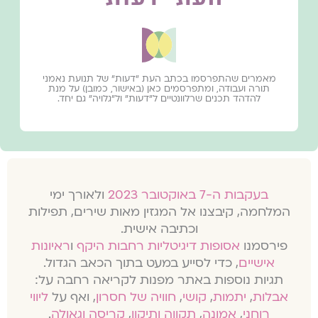
מאמרים שהתפרסמו בכתב העת ״דעות״ של תנועת נאמני
תורה ועבודה, ומתפרסמים כאן (באישור, כמובן) על מנת
להדהד תכנים שרלוונטיים ל״דעות״ ול״גלויה״ גם יחד.
בעקבות ה-7 באוקטובר 2023
ולאורך ימי
המלחמה, קיבצנו אל המגזין מאות שירים, תפילות
וכתיבה אישית.
פירסמנו
אסופות דיגיטליות רחבות היקף
ו
ראיונות
אישיים
, כדי לסייע במעט בתוך הכאב הגדול.
תגיות נוספות באתר מפנות לקריאה רחבה על:
אבלות
,
יתמות
,
קושי
,
חוויה של חסרון
, ואף על
ליווי
רוחני
,
אמונה
,
תקווה ותיקון
,
קריסה וגאולה
.