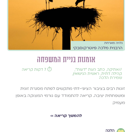
גלויה מארחת
הרבנית מלכה פיוטרקוסבקי
אומנות בניית המשפחה
//
אתיקה
,
כתב העת ״דעות״
,
⏱️ 7 דקות קריאה
קהילה דתית
,
ראשית הנישואין
,
שמירת הלכה
זוגות רבים בציבור הציוני-דתי מתקשים לפתח מסגרת זוגית
ומשפחתית יציבה. קריאה להתמודד עם גורמי המצוקה באופן
מעמיק
להמשך קריאה ››
הלכה