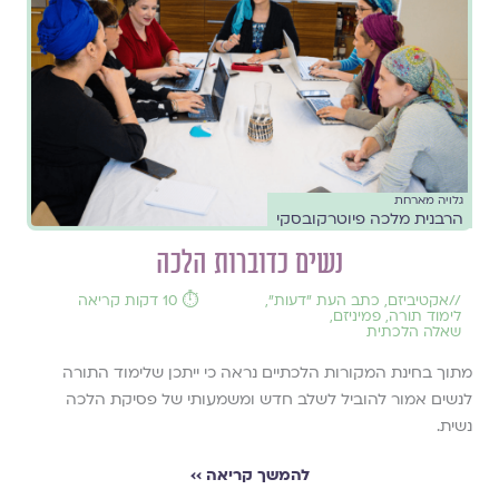
גלויה מארחת
הרבנית מלכה פיוטרקובסקי
נשים כדוברות הלכה
//
אקטיביזם
,
כתב העת ״דעות״
,
⏱️ 10 דקות קריאה
לימוד תורה
,
פמיניזם
,
שאלה הלכתית
מתוך בחינת המקורות הלכתיים נראה כי ייתכן שלימוד התורה
לנשים אמור להוביל לשלב חדש ומשמעותי של פסיקת הלכה
נשית.
להמשך קריאה ››