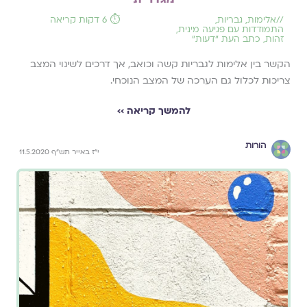
//
אלימות
,
גבריות
,
⏱️ 6 דקות קריאה
התמודדות עם פגיעה מינית
,
זהות
,
כתב העת ״דעות״
הקשר בין אלימות לגבריות קשה וכואב, אך דרכים לשינוי המצב
צריכות לכלול גם הערכה של המצב הנוכחי.
להמשך קריאה ››
הורות
י"ז באייר תש"ף 11.5.2020