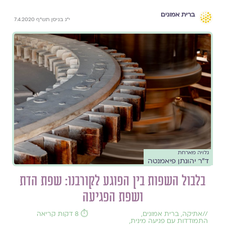
ברית אמונים
י"ג בניסן תש"ף 7.4.2020
גלויה מארחת
ד"ר יהונתן פיאמנטה
בלבול השפות בין הפוגע לקורבנו: שפת הדת
ושפת הפגיעה
//
אתיקה
,
ברית אמונים
,
⏱️ 8 דקות קריאה
התמודדות עם פגיעה מינית
,