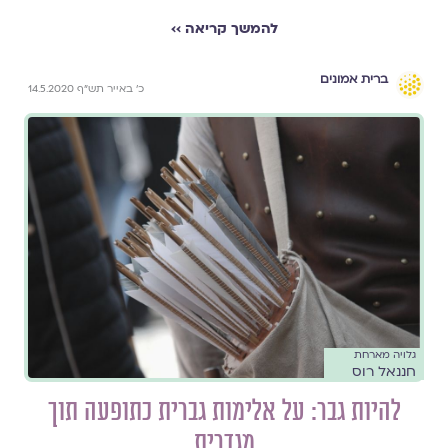
להמשך קריאה ››
ברית אמונים
כ' באייר תש"ף 14.5.2020
גלויה מארחת
חננאל רוס
להיות גבר: על אלימות גברית כתופעה תוך
מגדרית