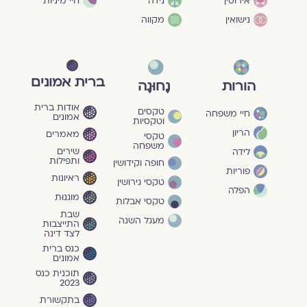
חיי מיניות
אירוסין
נידה
נישואין
מקווה
ברית אמונים
הורות
נָחוּגָה
אודות ברית
טקסים
חיי משפחה
אמונים
וטקסיות
הריון
מאמרים
טקסי
משפחה
שירים
לידה
ותפילות
חופה וקידושין
פוריות
ראיונות
טקסי גירושין
הפלה
מוגנוּת
טקסי אבלות
שבת
מעגל השנה
התייצבות
לצד דינה
כנס ברית
אמונים
תוכנית כנס
2023
בתקשורת