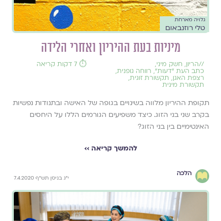
גלויה מארחת
טלי רוזנבאום
מיניות בעת ההיריון ואחרי הלידה
//
הריון
,
חשק מיני
,
⏱️ 7 דקות קריאה
כתב העת ״דעות״
,
רווחה גופנית
,
רצפת האגן
,
תקשורת זוגית
,
תקשורת מינית
תקופת ההיריון מלווה בשינויים בגופה של האישה ובתנודות נפשיות
בקרב שני בני הזוג. כיצד משפיעים הגורמים הללו על היחסים
האינטימיים בין בני הזוג?
להמשך קריאה ››
הלכה
י"ג בניסן תש"ף 7.4.2020