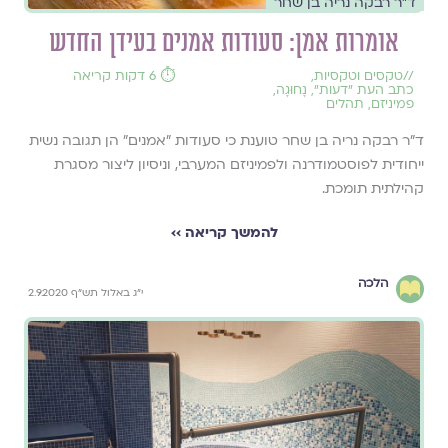
ד"ר רבקה נריה בן שחר
אומרות אמן: סעודות אמנים בעידן החדש
//
טקסים וטקסיות
,
⏱️ 6 דקות קריאה
כתב העת ״דעות״
,
נָחוּגָה
,
פמיניזם
,
תהלים
ד"ר רבקה נריה בן שחר טוענת כי סעודות "אמנים" הן תגובה נשית
ייחודית לפוסטמודרנה ולפמיניזם המערבי, וניסיון ליצור מסגרת
קהילתית תומכת.
להמשך קריאה ››
הלכה
י"ג באלול תש"ף 2.9.2020