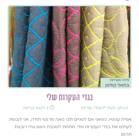
גלויה מארחת
בתאל קולמן
בגדי העקרות שלי
//
כתב העת ״דעות״
,
פוריות
⏱️ 3 דקות קריאה
אפילו עכשיו, כשאני אם לשניים ולבי גואה מרגשי תודה, אני לובשת
לעתים את בגדי העקרות שלי. מתחת לשכבת האֵם שלי רובצת
תהום