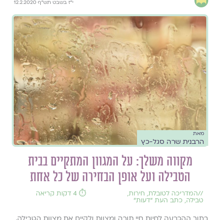
י"ז בשבט תש"ף 12.2.2020
מאת
הרבנית שרה סגל-כץ
מקווה משלך: על המגוון המתקיים בבית
הטבילה ועל אופן הבחירה של כל אחת
//
המדריכה לטובלת
,
חירות
,
⏱️ 4 דקות קריאה
טבילה
,
כתב העת ״דעות״
בתוך ההכרעה לחיות חיי תורה ומצוות ולקיים את מצוות הטבילה,