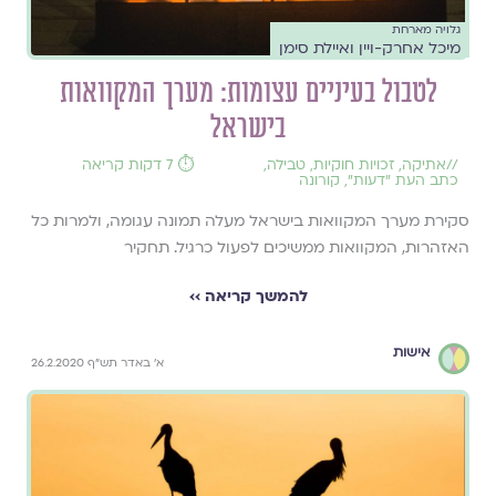
גלויה מארחת
מיכל אחרק-ויין ואיילת סימן
לטבול בעיניים עצומות: מערך המקוואות
בישראל
//
אתיקה
,
זכויות חוקיות
,
טבילה
,
⏱️ 7 דקות קריאה
כתב העת ״דעות״
,
קורונה
סקירת מערך המקוואות בישראל מעלה תמונה עגומה, ולמרות כל
האזהרות, המקוואות ממשיכים לפעול כרגיל. תחקיר
להמשך קריאה ››
אישות
א' באדר תש"ף 26.2.2020