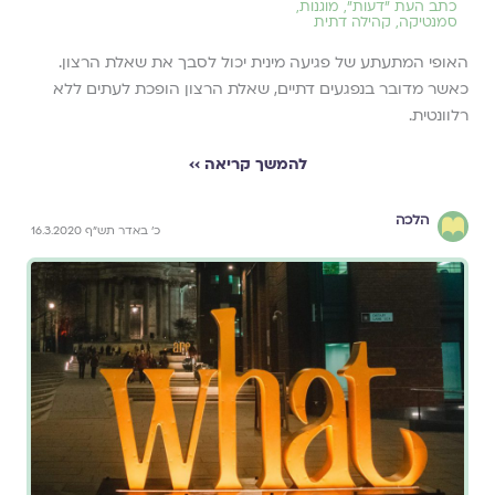
כתב העת ״דעות״
,
מוגנות
,
סמנטיקה
,
קהילה דתית
האופי המתעתע של פגיעה מינית יכול לסבך את שאלת הרצון.
כאשר מדובר בנפגעים דתיים, שאלת הרצון הופכת לעתים ללא
רלוונטית.
להמשך קריאה ››
הלכה
כ' באדר תש"ף 16.3.2020