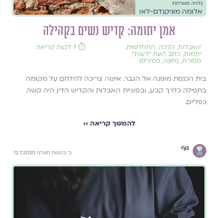
גלויה מארחת
אלומה מוניקנדם-לאו
אמן יתומה: קדיש נשים בקהילה
//
אבלות
,
הלכה
,
התחדשות
,
⏱️ 7 דקות קריאה
יתמות
,
כתב העת ״דעות״
,
מסורת
,
נָחוּגָה
,
פמיניזם
בית הכנסת מופנה אל הגבר. אישה צריכה להילחם על מקומה
בתפילה כדרך קבע, ובסוגיית האבלות והקדיש הדין היה קשה
כפליים.
להמשך קריאה ››
גוף
כ' בתמוז תש"ף 12.7.2020