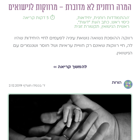
המרה רוחנית לא מדוברת – מרווקות לנישואים
//
התמודדות רוחנית
,
יחידאות
,
⏱️ 5 דקות קריאה
כיסוי ראש
,
כתב העת ״דעות״
,
ראשית הנישואין
,
תקשורת זוגית
רווקה ההופכת נשואה נושאת עיניה לפעמים לחיי היחידוּת שהיו
לה, חיי רווקות שאינם רק חוויית עראיות ושל חוסר ושנגמרים עם
הנישואין.
להמשך קריאה ››
הורות
ד' בכסלו תש"ף 2.12.2019