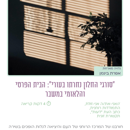
גלויה מארחת
אפרת ביגמן
"סורגי החלון נחרתו בעורי": הבית הפרטי
והלאומי במשבר
//
אני-את/ה אני-זולת
,
⏱️ 4 דקות קריאה
התמודדות רוחנית
,
כתב העת ״דעות״
,
תקשורת זוגית
חורבנו של המרכז הרוחני של העם והיציאה לגלות הופכים בשירהּ