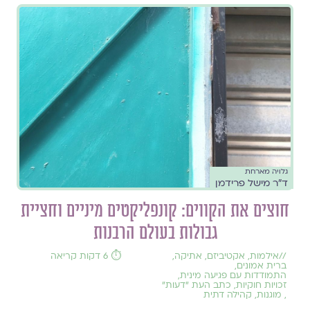
גלויה מארחת
ד״ר מישל פרידמן
חוצים את הקווים: קונפליקטים מיניים וחציית
גבולות בעולם הרבנות
//
אילמות
,
אקטיביזם
,
אתיקה
,
⏱️ 6 דקות קריאה
ברית אמונים
,
התמודדות עם פגיעה מינית
,
זכויות חוקיות
,
כתב העת ״דעות״
,
מוגנות
,
קהילה דתית