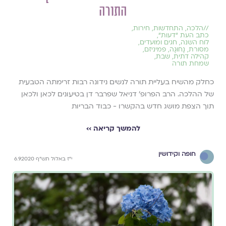
התורה
//
הלכה
,
התחדשות
,
חירות
,
כתב העת ״דעות״
,
לוח השנה, חגים ומועדים
,
מסורת
,
נָחוּגָה
,
פמיניזם
,
קהילה דתית
,
שבת
,
שמחת תורה
כחלק מהשיח בעליית תורה לנשים נידונה רבות זרימתה הטבעית
של ההלכה. הרב הפרופ' דניאל שפרבר דן בטיעונים לכאן ולכאן
תוך הצפת מושג חדש בהקשרו - כבוד הבריות
להמשך קריאה ››
חופה וקידושין
י"ז באלול תש"ף 6.9.2020