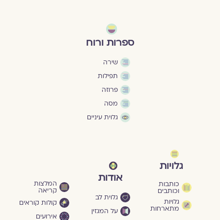
ספרות ורוח
שירה
תפילות
פרוזה
מסה
גלוית עיניים
גלויות
אודות
המלצות
כותבות
קריאה
וכותבים
גלוית לב
גלויות
קולות קוראים
מתארחות
על המגזין
אירועים