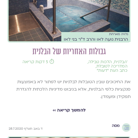
גלויה מארחת
הרבנית נועה לאו והרב ד"ר בני לאו
גבולות האחריות של הבלנית
//
בלנית
,
הלכות טבילה
,
⏱️ 5 דקות קריאה
המדריכה לטובלת
,
כתב העת ״דעות״
את החיכוכים שבין הטובלות לבלניות יש לפתור לא באמצעות
סנקציות כלפי הבלניות, אלא בגיבוש מדיניות הלכתית להגדרת
תפקידן ומעמדן.
להמשך קריאה ››
מסה
ז' באב תש"ף 28.7.2020