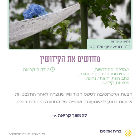
גלויה מארחת
ד"ר תניא ציון-וולדקס
מחדשים את הקידושין
//
הלכה
,
התחדשות
,
⏱️ 7 דקות קריאה
טקסים וטקסיות
,
יום החתונה
,
כתב העת ״דעות״
,
נָחוּגָה
,
פמיניזם
,
קידושין
הצעת אלטרנטיבה לטקס הקידושין שנוצרה לאחר התלבטויות
ארוכות בנוגע למשמעותה ואופייה של החתונה היהודית בימינו.
להמשך קריאה ››
ברית אמונים
י״ז באלול תש״פ 6.9.2020