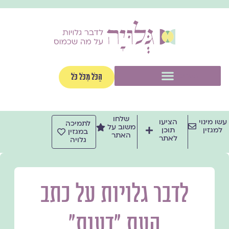
ילוג
תוכן
תפריט
הַכֹּל מִכֹּל כֹּל
שלחו
עשו מינוי
הציעו
לתמיכה
משוב על
למגזין
תוכן
במגזין
האתר
לאתר
גלויה
לדבר גלויות על כתב
העת ״דעות״