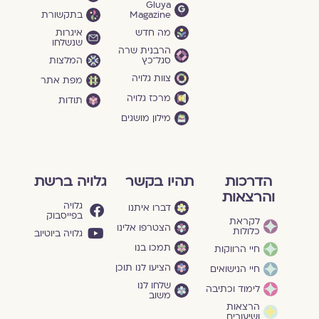
Gluya
Magazine
בתקשורת
מה חדש
איגרות
שנשלחו
הרבנית שרה
סגל־כץ
המלצות
צוות גלויה
מפת אתר
מרכז גלויה
תודות
מילון מושגים
הדרכות
תהיו בקשר
גלויה ברשת
והרצאות
גלויה
דברו איתנו
בפייסבוק
לקראת
הצטרפו אלינו
כלולות
גלויה ביוטיוב
תמכו בנו
חיי הרווקות
הציעו לנו תוכן
חיי הנישואים
שלחו לנו
לימוד וכתיבה
משוב
הרצאות
ושיעורים