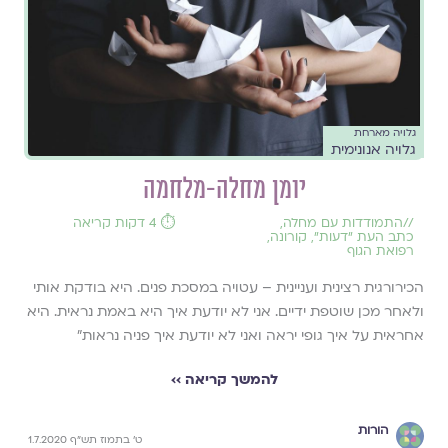
גלויה מארחת
גלויה אנונימית
יומן מחלה-מלחמה
//
התמודדות עם מחלה
,
⏱️ 4 דקות קריאה
כתב העת ״דעות״
,
קורונה
,
רפואת הגוף
הכירורגית רצינית ועניינית – עטויה במסכת פנים. היא בודקת אותי
ולאחר מכן שוטפת ידיים. אני לא יודעת איך היא באמת נראית. היא
אחראית על איך גופי יראה ואני לא יודעת איך פניה נראות"
להמשך קריאה ››
הורות
ט' בתמוז תש"ף 1.7.2020