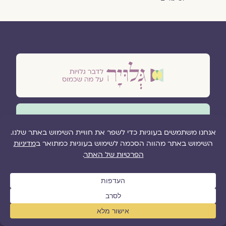
גלויה היא מגזין מקוון המתקיים כספריה צומחת ובה
רשומות רבות מאת כותבות וכותבים מגוונים המביעים
קולות שונים במאמרים, שירים, תפילות, מסות פרוזה,
וראיונות אישיים המרחיבים את הדעת.
מטרת המגזין היא
לְדַבֵּר גְּלוּיוֹת עַל מָה שֶׁכָּמוּס
,
באמצעות הנגשת ידע על זוגיות, הלכה ומיניות ובכללם:
רווקות, אירוסין, חיי נישואין, בניית המשפחה, טקסי חיים
ומוגנוּת.
המגזין נוסד בשנת 2019 על-ידי הרבנית שרה סגל־כץ.
עם הכניסה לשנת 2025 פורסמו בו קרוב ל-3,000
טקסטים שונים.