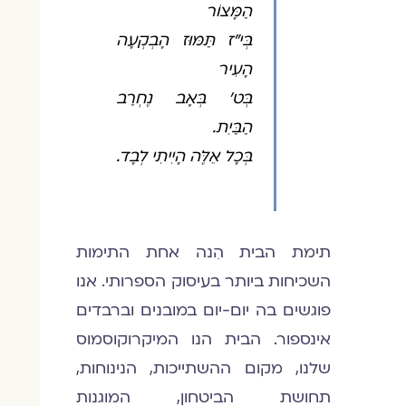
הַמָּצוֹר
בְּי"ז תַּמּוּז הָבְקְעָה
הָעִיר
בְּט' בְּאָב נֶחְרַב
הַבַּיִת.
בְּכָל אֵלֶּה הָיִיתִי לְבָד.
תימת הבית הִנה אחת התימות
השכיחות ביותר בעיסוק הספרותי. אנו
פוגשים בה יום-יום במובנים וברבדים
אינספור. הבית הנו המיקרוקוסמוס
שלנו, מקום ההשתייכות, הנינוחות,
תחושת הביטחון, המוגנות