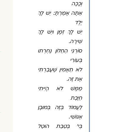
וְכָכָה
אַתָּה אָמַרְתָּ: יֵשׁ לָךְ
יֶלֶד
יֵשׁ לָךְ זְמָן ויֵשׁ לָךְ
שִׁירָה.
סוֹרְגֵי הַחַלּוֹן נֶחְרְתוּ
בְּעוֹרִי
לֹא תַאֲמִין שֶׁעָבַרְתִּי
אֶת זֶה.
מַמָּשׁ לֹא הָיִיתִי
חַיֶבֶת
לַעֲמוֹד בְּזֶה בְּמוּבָן
אֶנוֹשִׁי.
בְּי' בְּטֵבֵת הוּטַל