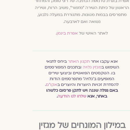
אפרת בוגרת סדנאות הכתיבה של רוני סומק והמחזור
הראשון של כיתת השירה "מזמור", משיב הרוח, ושיריה
מתפרסים בבמות מגוונות. מתגוררת במעלה גלבוע,
נשואה ואם לארבעה.
לאתר האישי של
אפרת ביגמן
.
אנא עקבו אחר
תקנון האתר
ביחס לתנאי
השימוש ב
מגזין גלויה
ובתכנים המפורסמים
בו. הטקסטים הפואטיים וביצועי שירים
המופיעים ב׳גלויה׳ מתפרסמים הודות
להסדרת זכויות היוצרות והיוצרים ב
אקו״ם
.
באם נפלה שגגה ויש לתקן פרסום כלשהו
באתר, אנא
שלחו לנו הודעה
.
במילון המונחים של מגזין