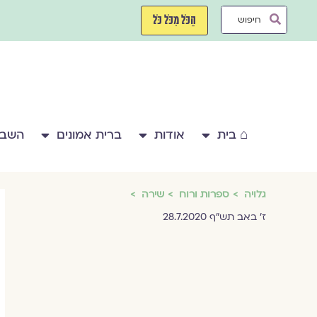
ילוג
Search
תוכן
הַכֹּל מִכֹּל כֹּל
...
⌂ בית
אודות
ברית אמונים
השבע
גלויה
ספרות ורוח
שירה
ז' באב תש"ף 28.7.2020