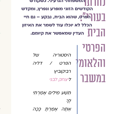
נחרתו
המשפחתי הגרעיני. כשקודש
הקודשים הזוגי מופרע ונפרץ, ומקדש
בעורי":
הפרט, שהוא הבית, נבקע – גם חיי
הכלל לא יוכלו עוד לשמר את האיזון
הבית
העדין שמאפשר את קיומם.
הפרטי
היסטוריה של
והלאומי
הפרט / דליה
רביקוביץ
במשבר
ל
יצחק לבני
תֵּשַׁע מִילִים אָמַרְתִּי
לְךָ
אַתָּה אָמַרְתָּ כָּכָה