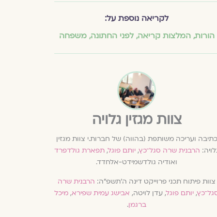
לקריאה נוספת על:
הורות
,
המלצות קריאה
,
לפני החתונה
,
משפחה
צוות מגזין גלויה
תיבה ועריכה משותפת (בהווה) של חברות.י צוות מגזין
לויה:
הרבנית שרה סגל־כץ
,
יותם פוגל
,
תפארת גולדפרד
ואודיה גולדשמידט-אלחדד.
צוות פיתוח תכני פרוייקט דינה ה׳תשפ״ה:
הרבנית שרה
גל־כץ
,
יותם פוגל
, עדן לויטה,
אבישג עמית שפירא
,
מיכל
ברגמן
.