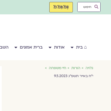
ילוג
Search
תוכן
הַכֹּל מִכֹּל כֹּל
...
⌂ בית
אודות
ברית אמונים
השבע
גלויה
הורות
חיי משפחה
י״ח באייר תשפ״ג 9.5.2023