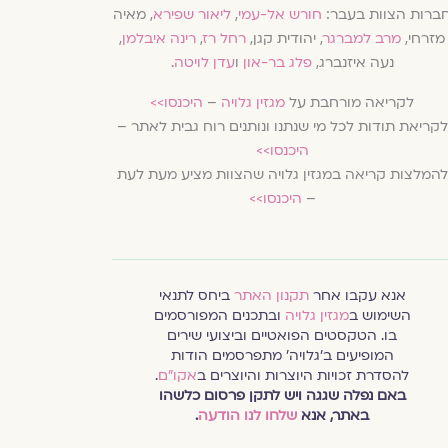
ברות הצוות בעבר:
חורש אל-עמי
,
ליאור שפירא
, מאיה
מזרחי,
מרב למברגר
, יהודית קגן,
רחל רז
,
רינה איבלמן
,
נעה איזנברג,
פלג בר-און
ו
עדן לויטה
.
לקריאה מורחבת על
מגזין גלויה
–
היכנסו>>
לקריאת תודות לכל מי שנתנו ונותנים רוח גבית לאתר –
היכנסו>>
להמלצות קריאה במגזין גלויה שהצוות מציע מעת לעת
–
היכנסו>>
אנא עקבו אחר
תקנון האתר
ביחס לתנאי
השימוש ב
מגזין גלויה
ובתכנים המפורסמים
בו. הטקסטים הפואטיים וביצועי שירים
המופיעים ב׳גלויה׳ מתפרסמים הודות
להסדרת זכויות היוצרות והיוצרים ב
אקו״ם
.
באם נפלה שגגה ויש לתקן פרסום כלשהו
באתר, אנא
שלחו לנו הודעה
.