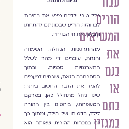
עבור
וביום החתונה
הורים
מזל טוב! ילדכם מצא את בחיר.ת
לבו והזוג הודיע שבכוונתם להתחתן
המשיאים
ולבלות את חייהם יחד.
מההתרגשות הגדולה, השמחה
את
והנחת, עוברים די מהר לשלל
בנם
התארגנויות טכניות, ובתוך
הסחרחרה הזאת, שוכחים לפעמים
כ
או
להגיד את הדבר החשוב ביותר:
ג
שינוי גדול מתחולל כאן. במרקם
בתם
המשפחתי, ביחסים בין ההורה
לילד, בדמותו של הילד, ומתוך כך
ס
במגזין
גם בנוכחות ההורית שאותה הוא