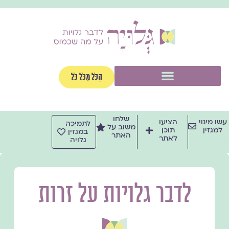
ילוג
תוכן
תפריט
הַכֹּל מִכֹּל כֹּל
שלחו
עשו מינוי
הציעו
לתמיכה
משוב על
למגזין
תוכן
במגזין
האתר
לאתר
גלויה
לדבר גלויות על זרות