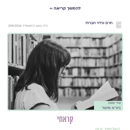
להמשך קריאה ››
חרם ונידוי חברתי
כ״ה באב ה׳תשפ״ד 29.8.2024
שיר מאת
גיורא פישר
קראתי
//
אלימות
,
זרות
,