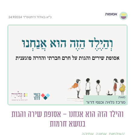
אסופות
כ״א באלול ה׳תשפ״ד 24.9.2024
מאת
מרכז גלויה וכנפי דרור
והילד הזה הוא אנחנו – אסופת שירה והגות
בנושא חרמות
//
אילמות
,
אמונה
,
אתיקה
,