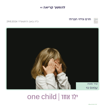
להמשך קריאה ››
חרם ונידוי חברתי
כ״ה באב ה׳תשפ״ד 29.8.2024
שיר מאת
עמוס נוי
ילד אחד | one child