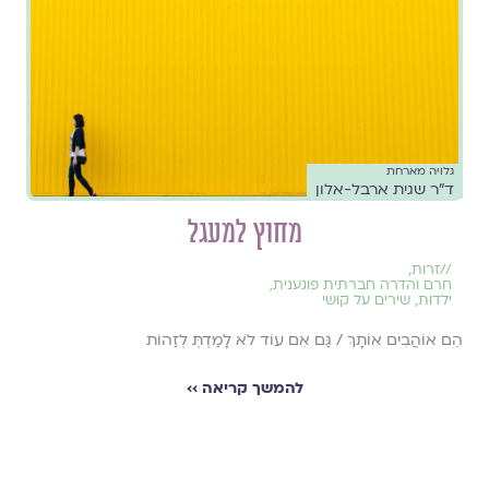
גלויה מארחת
ד"ר שגית ארבל-אלון
מחוץ למעגל
//
זרות
,
חרם והדרה חברתית פוגענית
,
ילדוּת
,
שירים על קושי
הֵם אוֹהֲבִים אוֹתָךְ / גַּם אִם עוֹד לֹא לָמַדְתְּ לְזַהוֹת
להמשך קריאה ››