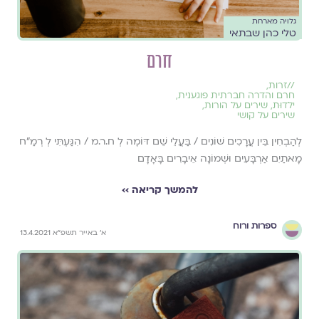
גלויה מארחת
טלי כהן שבתאי
חרם
//
זרות
,
חרם והדרה חברתית פוגענית
,
ילדוּת
,
שירים על הורות
,
שירים על קושי
לְהַבְחִין בֵּין עֲרָכִים שׁוֹנִים / בַּעֲלֵי שֵׁם דּוֹמֶה לְ ח.ר.מ / הִגַּעְתִּי לְ רְמַ"ח
מָאתַיִם אַרְבָּעִים וּשְׁמוֹנָה אֵיבָרִים בָּאָדָם
להמשך קריאה ››
ספרות ורוח
א׳ באייר תשפ״א 13.4.2021