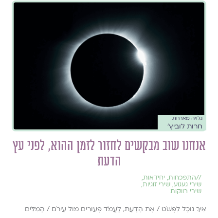
גלויה מארחת
חרות לוביץ'
אנחנו שוב מבקשים לחזור לזמן ההוא, לפני עץ
הדעת
//
התפכחות
,
יחידאות
,
שירי געגוע
,
שירי זוגיות
,
שירי רווקות
אֵיךְ נוּכַל לִפְשֹׁט / אֶת הַדַּעַת, לַעֲמֹד פְּעוּרִים מוּל עֵירֹם / הַמִּלִּים