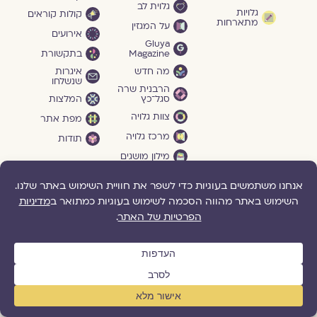
גלוית לב
גלויות
קולות קוראים
מתארחות
על המגזין
אירועים
Gluya
Magazine
בתקשורת
מה חדש
איגרות
שנשלחו
הרבנית שרה
סגל־כץ
המלצות
צוות גלויה
מפת אתר
מרכז גלויה
תודות
מילון מושגים
הדרכות
תהיו בקשר
גלויה ברשת
והרצאות
גלויה
דברו איתנו
בפייסבוק
לקראת
הצטרפו אלינו
כלולות
גלויה ביוטיוב
תמכו בנו
חיי הרווקות
הציעו לנו תוכן
חיי הנישואים