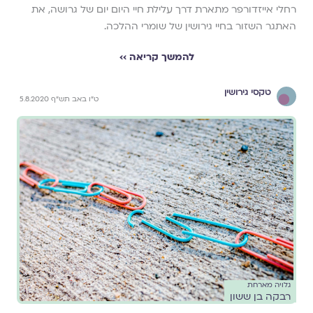
רחלי אייזדורפר מתארת דרך עלילת חיי היום יום של גרושה, את
האתגר השזור בחיי גירושין של שומרי ההלכה.
להמשך קריאה ››
טקסי גירושין
ט"ו באב תש"ף 5.8.2020
גלויה מארחת
רבקה בן ששון