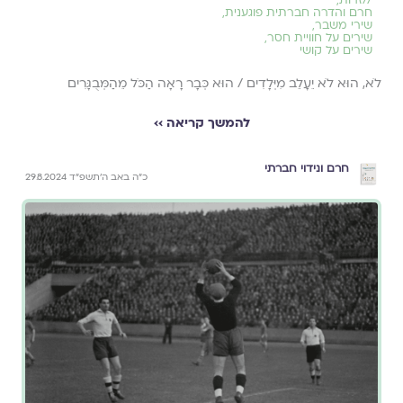
//
זרות
,
חרם והדרה חברתית פוגענית
,
שירי משבר
,
שירים על חוויית חסר
,
שירים על קושי
לֹא, הוּא לֹא יֵעָלֵב מִיְּלָדִים / הוּא כְּבָר רָאָה הַכֹּל מֵהַמְּבֻגָּרִים
להמשך קריאה ››
חרם ונידוי חברתי
כ״ה באב ה׳תשפ״ד 29.8.2024