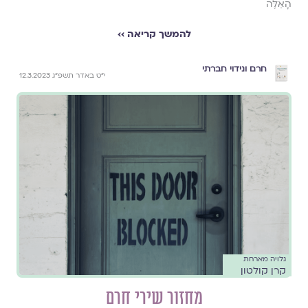
הָאֵלֶּה
להמשך קריאה ››
חרם ונידוי חברתי
י״ט באדר תשפ״ג 12.3.2023
גלויה מארחת
קרן קולטון
מחזור שירי חרם