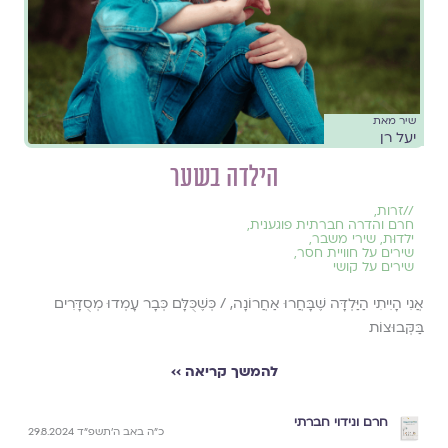
שיר מאת
יעל רן
הילדה בשער
//
זרות
,
חרם והדרה חברתית פוגענית
,
ילדוּת
,
שירי משבר
,
שירים על חוויית חסר
,
שירים על קושי
אֲנִי הָיִיתִי הַיַּלְדָּה שֶׁבָּחֲרוּ אַחֲרוֹנָה, / כְּשֶׁכֻּלָּם כְּבָר עָמְדוּ מְסֻדָּרִים
בַּקְּבוּצוֹת
להמשך קריאה ››
חרם ונידוי חברתי
כ״ה באב ה׳תשפ״ד 29.8.2024