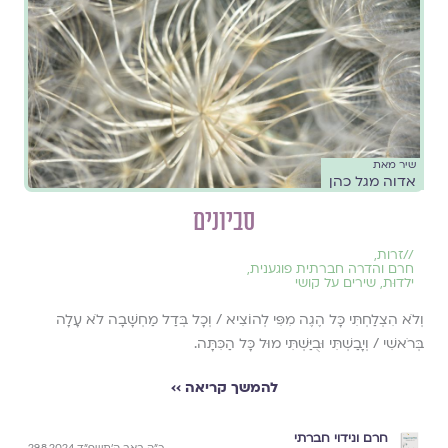
שיר מאת
אדוה מגל כהן
סביונים
//
זרות
,
חרם והדרה חברתית פוגענית
,
ילדוּת
,
שירים על קושי
וְלֹא הִצְלַחְתִּי כָּל הֶגֶה מִפִּי לְהוֹצִיא / וְכָל בְּדַל מַחְשָׁבָה לֹא עָלָה
בְּרֹאשִׁי / וְיָבַשְׁתִּי וּבֻיַּשְׁתִּי מוּל כָּל הַכִּתָּה.
להמשך קריאה ››
חרם ונידוי חברתי