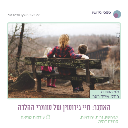
טקסי גירושין
ט"ו באב תש"ף 5.8.2020
גלויה מארחת
רחלי אייזדורפר
האתגר: חיי גירושין של שומרי ההלכה
//
גירושין
,
זרות
,
יחידאות
,
⏱️ 3 דקות קריאה
קהילה דתית