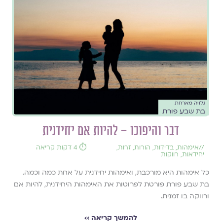
גלויה מארחת
בת שבע פורת
דבר והיפוכו – להיות אם יחידנית
//
אימהות
,
בדידות
,
הורות
,
זרות
,
⏱️ 4 דקות קריאה
יחידאות
,
רווקות
כל אימהות היא מורכבת, ואימהות יחידנית על אחת כמה וכמה.
בת שבע פורת פורטת לפרוטות את האימהות היחידנית, להיות אם
ורווקה בו זמנית.
להמשך קריאה ››