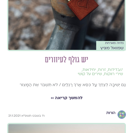
גלויה מארחת
שמואל מוניץ
יש גולף לעיוורים
//
בדידות
,
זרות
,
יחידאות
,
שירי רווקות
,
שירים על קושי
גַּם יְשִׁיבָה לְצִדֵּךְ עַל כִּסֵּא אֲרֹךְ רַגְלַיִם / לֹא תִּשְׁבֹּר אֶת הַמָּצוֹר
להמשך קריאה ››
הורות
ח' בשבט תשפ"א 21.1.2021