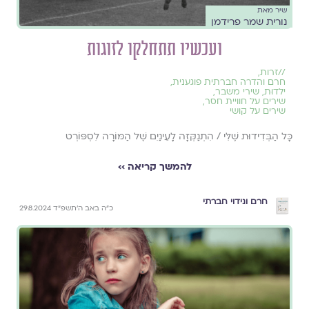
שיר מאת
נורית שמר פרידמן
ועכשיו תתחלקו לזוגות
//
זרות
,
חרם והדרה חברתית פוגענית
,
ילדוּת
,
שירי משבר
,
שירים על חוויית חסר
,
שירים על קושי
כָּל הַבְּדִידוּת שֶׁלִּי / הִתְנַקְּזָה לָעֵינַיִם שֶׁל הַמּוֹרָה לִסְפּוֹרְט
להמשך קריאה ››
חרם ונידוי חברתי
כ״ה באב ה׳תשפ״ד 29.8.2024