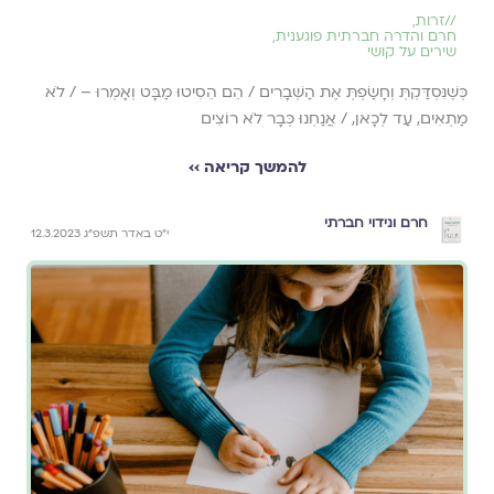
//
זרות
,
חרם והדרה חברתית פוגענית
,
שירים על קושי
כְּשֶׁנִּסְדַּקְתְּ וְחָשַׂפְתְּ אֶת הַשְּׁבָרִים / הֵם הֵסִיטוּ מַבָּט וְאָמְרוּ – / לֹא
מַתְאִים, עַד לְכָאן, / אֲנַחְנוּ כְּבָר לֹא רוֹצִים
להמשך קריאה ››
חרם ונידוי חברתי
י״ט באדר תשפ״ג 12.3.2023