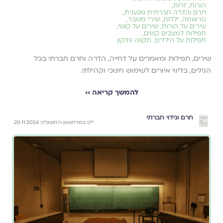
הורות
,
זרות
,
חרם והדרה חברתית פוגענית
,
טראומה
,
ילדוּת
,
שירי משבר
,
שירים על הורות
,
שירים על קושי
,
תפילות למצבים קשים
,
תפילות על הילדים
,
תקווה ותיקון
שירים, תפילות ומאמרים על דחייה, הדרה וחרם חברתי בכל
הגילים, בליווי איורים לשימוש חינוכי וקהילתי.
להמשך קריאה ››
חרם ונידוי חברתי
י״ט במרחשוון ה׳תשפ״ה 20.11.2024