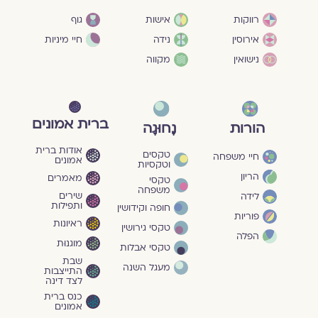
גוף
רווקות
אישות
חיי מיניות
אירוסין
נידה
נישואין
מקווה
ברית אמונים
הורות
נָחוּגָה
אודות ברית
טקסים
חיי משפחה
אמונים
וטקסיות
הריון
מאמרים
טקסי
משפחה
שירים
לידה
ותפילות
חופה וקידושין
פוריות
ראיונות
טקסי גירושין
הפלה
מוגנוּת
טקסי אבלות
שבת
מעגל השנה
התייצבות
לצד דינה
כנס ברית
אמונים