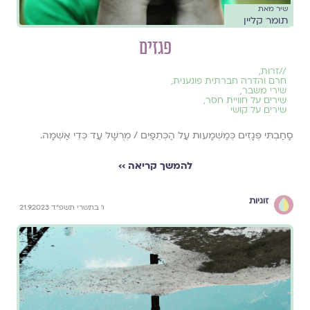
שיר מאת
תומר קליין
פגזים
//
זרות
,
חרם והדרה חברתית פוגענית
,
שירי משבר
,
שירים על חוויית חסר
,
שירים על קושי
סָחַבְתִּי פְּגָזִים כְּמַשְׁמָעוּת עַל הַכְּתֵפַיִם / מְרֻשָּׁל עַד כְּדֵי אַשְׁמָה.
להמשך קריאה ››
זוגיות
ו׳ בתשרי תשפ״ד 21.9.2023