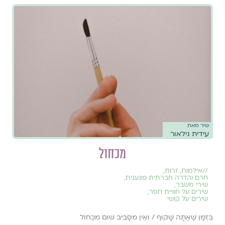
שיר מאת
עידית גילאור
מכחול
//
אילמות
,
זרות
,
חרם והדרה חברתית פוגענית
,
שירי משבר
,
שירים על חוויית חסר
,
שירים על קושי
בִּזְמַן שֶׁאַתָּה שָׁקוּף / וְאֵין מִסָּבִיב שׁוּם מִכְחוֹל