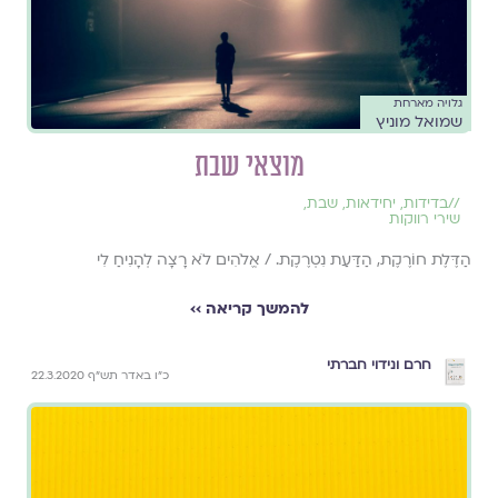
גלויה מארחת
שמואל מוניץ
מוצאי שבת
//
בדידות
,
יחידאות
,
שבת
,
שירי רווקות
הַדֶּלֶת חוֹרֶקֶת, הַדַּעַת נִטְרֶקֶת. / אֱלֹהִים לֹא רָצָה לְהָנִיחַ לִי
להמשך קריאה ››
חרם ונידוי חברתי
כ"ו באדר תש"ף 22.3.2020