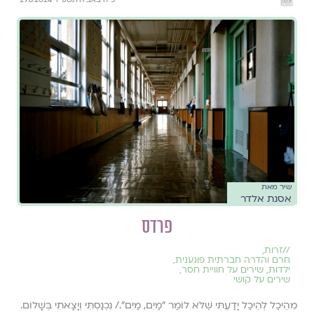
כ״ה באב ה׳תשפ״ד 29.8.2024
שיר מאת
אסנת אלדר
פרדס
//
זרות
,
חרם והדרה חברתית פוגענית
,
ילדוּת
,
שירים על חוויית חסר
,
שירים על קושי
מֵהֵיכַל לְהֵיכַל יָדַעְתִּי שֶׁלֹּא לוֹמַר "מַיִם, מַיִם"./ נִכְנַסְתִּי וְיָצָאתִי בְּשָׁלוֹם.