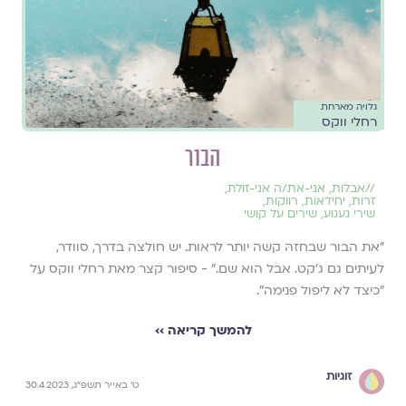
גלויה מארחת
רחלי ווקס
הבור
//
אבלות
,
אני-את/ה אני-זולת
,
זרות
,
יחידאות
,
רווקות
,
שירי געגוע
,
שירים על קושי
״את הבור שבחזהּ קשה יותר לראות. יש חולצה בדרך, סוודר,
לעיתים גם ג'קט. אבל הוא שם.״ - סיפור קצר מאת רחלי ווקס על
״כיצד לא ליפול פנימה״.
להמשך קריאה ››
זוגיות
ט' באייר תשפ"ג, 30.4.2023