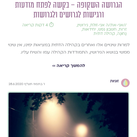
הגרושה השקופה – בקשה לפתח מודעות
ורגישות לגרושים ולגרושות
//
אני-את/ה אני-זולת
,
גירושין
,
⏱️ 4 דקות קריאה
זרות
,
חשבון נפש
,
יחידאות
,
נָחוּגָה
,
קהילה דתית
למרות שינויים אלו ואחרים בקהילה הדתית במציאות ימינו, אין שינוי
ממשי בנושא הגירושין, התמודדות הקהילה עמו והשיח עליו.
להמשך קריאה ››
זוגיות
ו' בתמוז תש"ף 28.6.2020