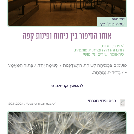
שיר מאת
שרה סגל-כץ
אותו הסיפור בין כיתות ופינות קפה
//
זיכרון
,
זרות
,
חרם והדרה חברתית פוגענית
,
טראומה
,
שירים על קושי
פּוֹעֲמִים בִּכְמִיהָה לְשִׂיחַת הִתְעַדְכְּנוּת / וּנְשִׁימָה יַחַד. / בְּתוֹךְ הַמַּאֲמָץ
- / בְּדִידוּת נִמְתַּחַת.
להמשך קריאה ››
חרם ונידוי חברתי
י״ט במרחשוון ה׳תשפ״ה 20.11.2024