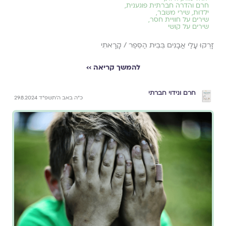
חרם והדרה חברתית פוגענית
,
ילדוּת
,
שירי משבר
,
שירים על חוויית חסר
,
שירים על קושי
זָרְקוּ עָלַי אֲבָנִים בְּבֵית הַסֵּפֶר / קָרָאתִי
להמשך קריאה ››
חרם ונידוי חברתי
כ״ה באב ה׳תשפ״ד 29.8.2024