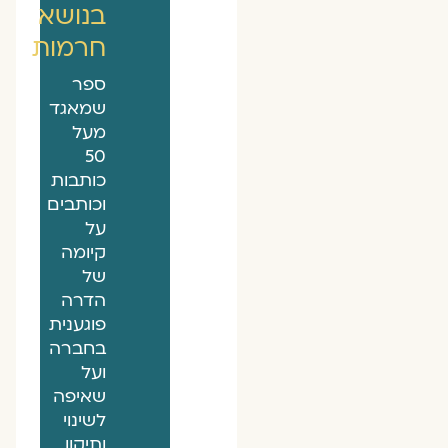
בנושא
חרמות
ספר
שמאגד
מעל
50
כותבות
וכותבים
על
קיומה
של
הדרה
פוגענית
בחברה
ועל
שאיפה
לשינוי
ותיקון