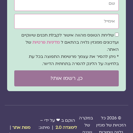
אימייל
שדה
שליחת הטופס מהווה אישור לקבלת תכנים שיווקיים
הסכמה
ועדכונים ממגזין גלויה בהתאם ל
מדיניות פרטיות
של
האתר.
* ניתן להסיר את עצמך מרשימת התפוצה בכל עת
בלחיצה על הלינק להסרה בתחתית הדיוור.
כן, רשמו אותי!
© 2026 כל
במקרה
הוקם ב ❤ על ידי –
הזכויות של מגזין
של
לימונדה 2.0
| מיתוג:
מפת אתר
|
גלויה שמורות
שגגה