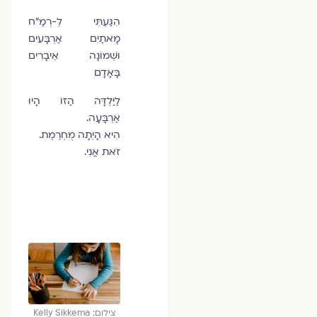
הִגַּעְתִּי לְ-רְמַ"ח
מָאתַיִם אַרְבָּעִים
וּשְׁמוֹנָה אֵיבָרִים
בָּאָדָם
לַיַּלְדָּה הַזּוֹ הָיוּ
אַרְבָּעָה.
הִיא הָיְתָה מֻחְרֶמֶת.
זֹאת אֲנִי.
צילום: Kelly Sikkema