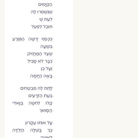
הַקַּיָּמִים
שֶׁנִּשְׁמְרוּ לָהּ
לְעֵת שֶׁ
תּוּכַל לִפְעֹל
כְּכֶסֶף יְרֻשָּׁה הַנִּפְרָע
בְּשָׁעָה
שֶׁצַּד הַמַּחֲזִיק
כְּבָר לֹא סָבִיל
וְעַל כֵּן
בָּאָה הַיָּזְמָה
לָתֵת לָהּ מִבְטַחִים
בְּעֵת הַזְּרָעִים
קָלוּ לְחִטָּה בַּוָּאדִי
הַסָּמוּךְ
עַל אוֹתוֹ עִקָּרוֹן
כָּךְ בָּשְׁלָה הַיַּלְדָּה
לְאִשָּׁה.