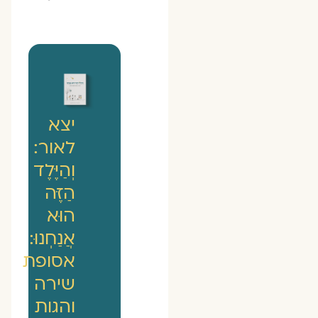
יצא
לאור:
וְהַיֶּלֶד
הַזֶּה
הוּא
אֲנַחְנוּ:
אסופת
שירה
והגות