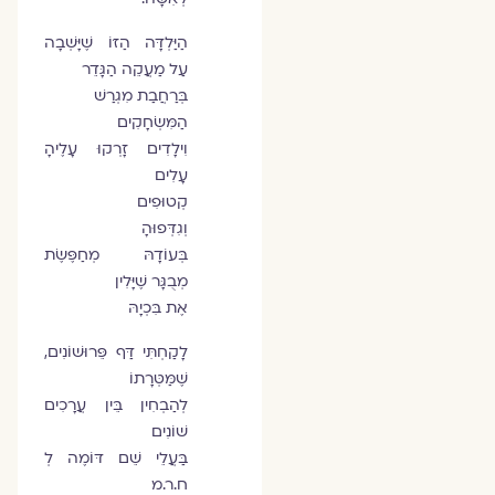
הַיַּלְדָּה הַזּוֹ שֶׁיָּשְׁבָה
עַל מַעֲקֵה הַגָּדֵר
בְּרַחֲבַת מִגְרַשׁ
הַמִּשְׂחָקִים
וִילָדִים זָרְקוּ עָלֶיהָ
עָלִים
קְטוּפִים
וְגִדְּפוּהָ
בְּעוֹדָהּ מְחַפֶּשֶׂת
מְבֻגָּר שֶׁיָּלִין
אֶת בִּכְיָהּ
לָקַחְתִּי דַּף פֵּרוּשׁוֹנִים,
שֶׁמַּטְּרָתוֹ
לְהַבְחִין בֵּין עֲרָכִים
שׁוֹנִים
בַּעֲלֵי שֵׁם דּוֹמֶה לְ
ח.ר.מ