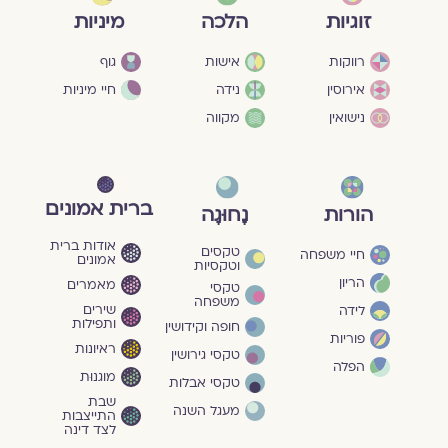
מיניות
זוגיות
הלכה
גוף
רווקות
אישות
חיי מיניות
אירוסין
נידה
נישואין
מקווה
ברית אמונים
הורות
נָחוּגָה
אודות ברית
טקסים
חיי משפחה
אמונים
וטקסיות
הריון
מאמרים
טקסי
משפחה
שירים
לידה
ותפילות
חופה וקידושין
פוריות
ראיונות
טקסי גירושין
הפלה
מוגנוּת
טקסי אבלות
שבת
מעגל השנה
התייצבות
לצד דינה