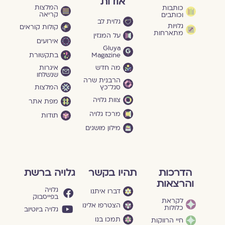
אודות
המלצות
כותבות
קריאה
וכותבים
גלוית לב
גלויות
קולות קוראים
מתארחות
על המגזין
אירועים
Gluya
Magazine
בתקשורת
מה חדש
איגרות
שנשלחו
הרבנית שרה
סגל־כץ
המלצות
צוות גלויה
מפת אתר
מרכז גלויה
תודות
מילון מושגים
הדרכות
תהיו בקשר
גלויה ברשת
והרצאות
גלויה
דברו איתנו
בפייסבוק
לקראת
הצטרפו אלינו
כלולות
גלויה ביוטיוב
תמכו בנו
חיי הרווקות