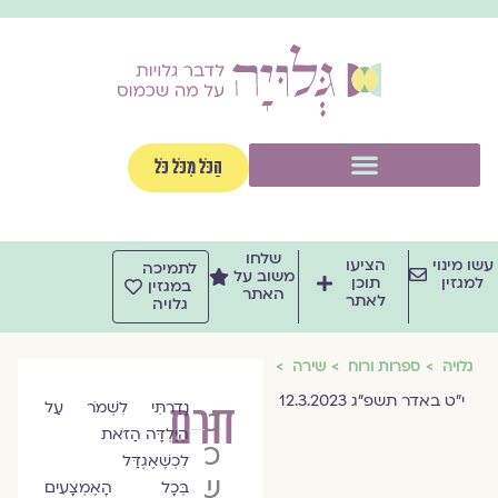
וג
וכן
תפריט
הַכֹּל מִכֹּל כֹּל
שלחו
שו מינוי
הציעו
לתמיכה
משוב על
למגזין
תוכן
במגזין
האתר
לאתר
גלויה
גלויה
ספרות ורוח
שירה
י״ט באדר תשפ״ג 12.3.2023
חרם
נָדַרְתִּי לִשְׁמֹר עַל
טלי
הַיַּלְדָּה הַזֹּאת
כהן
לִכְשֶׁאֶגְדַּל
שבתאי
בְּכָל הָאֶמְצָעִים