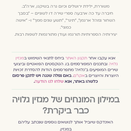
משוררת, ילידת ירושלים וכיום גרה בשיקגו, ארה"ב.
חיברה עד כה ארבעה ספרי שירה דו לשוניים – "בסבך
השחור נמהל ארגמן", "תיגר", "תשע שנים ממך" ו- "אישה
כמוני".
יצירותיה הספרותיות תורגמו ועודן מתורגמות לשפות רבות.
אנא עקבו אחר
תקנון האתר
ביחס לתנאי השימוש ב
מגזין
גלויה
ובתכנים המפורסמים בו. הטקסטים הפואטיים וביצועי
שירים המופיעים ב׳גלויה׳ מתפרסמים הודות להסדרת זכויות
היוצרות והיוצרים ב
אקו״ם
.
באם נפלה שגגה ויש לתקן פרסום
כלשהו באתר, אנא
שלחו לנו הודעה
.
במילון המונחים של מגזין גלויה
כבר ביקרת?
האינדקס שיוביל אותך לנושאים נוספים שנכתב עליהם
במגזין.