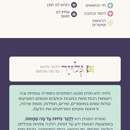
הציעו לנו תוכן
חיי הנישואים
שלחו לנו
לימוד וכתיבה
משוב
הרצאות
ושיעורים
גלויה היא מגזין מקוון המתקיים כספריה צומחת ובה
רשומות רבות מאת כותבות וכותבים מגוונים המביעים
קולות שונים במאמרים, שירים, תפילות, מסות פרוזה,
וראיונות אישיים המרחיבים את הדעת.
מטרת המגזין היא
לְדַבֵּר גְּלוּיוֹת עַל מָה שֶׁכָּמוּס
,
באמצעות הנגשת ידע על זוגיות, הלכה ומיניות ובכללם:
רווקות, אירוסין, חיי נישואין, בניית המשפחה, טקסי חיים