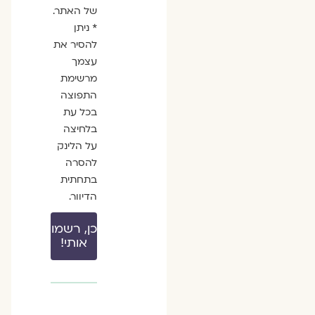
של האתר.
* ניתן
להסיר את
עצמך
מרשימת
התפוצה
בכל עת
בלחיצה
על הלינק
להסרה
בתחתית
הדיוור.
כן, רשמו
אותי!