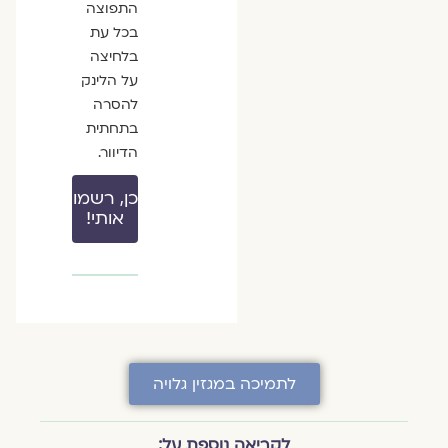
התפוצה
בכל עת
בלחיצה
על הלינק
להסרה
בתחתית
הדיוור.
כן, רשמו
אותי!
לתמיכה במגזין גלויה
לקריאה נוספת על: