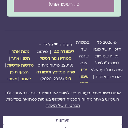
כן, רשמו אותי!
© 2026 כל
במקרה
הוקם ב ❤ על ידי –
הזכויות של מגזין
של
לימונדה 2.0
| מיתוג:
מפת אתר
|
גלויה שמורות
שגגה
סטודיו נופר דסקל
תקנון אתר
|
למרכז "גלויה"
אנא
(2019), פיתוח מיתוג:
מדיניות פרטיות
|
ושרה סגל־כץ אלא
צרו
שרה סגל־כץ
ו
לימונדה
הציעו תוכן
אם צויין אחרת |
עימנו
2.0
(2020-2026)
לאתר
|
משבו
קשר
אותנו
|
תמכו בנו