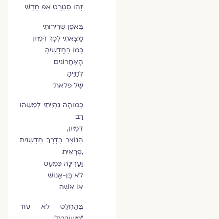
זֶהוּ סְטַרְט אַפּ חָדָשׁ
בְּאֹפֶן שְׁרִירוּתִי
מָצָאתִי לְכָךְ דִּמְיוֹן
כְּמוֹ בָּחֳדָשֶׁיהָ
הָאַחֲרוֹנִים
לְחַיֶּיהָ
שֶׁל פלאת'
כְּמוהָהּ נִהְיֵיתִי לְמַשֶּׁהוּ
רַב
דִּמְיוֹן,
הַנּוֹצָר בְּדֶרֶךְ חַדְשָׁנִית
,פְּרָאִית
וַעֲדִינָה כִּמְעַט
לֹא בֶּן-אֱנוֹשׁ
אוֹ אִשָּׁה
בְּהֶחְלֵט לֹא עוֹד
"מְשׁוֹרֶרֶת"