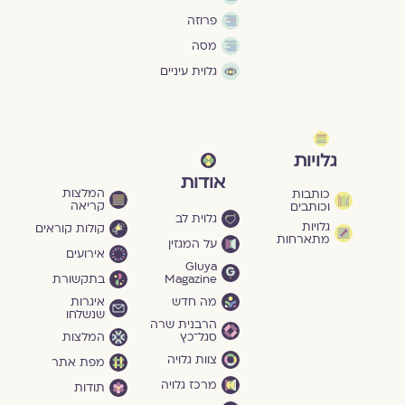
פרוזה
מסה
גלוית עיניים
גלויות
אודות
המלצות
כותבות
קריאה
וכותבים
גלוית לב
גלויות
קולות קוראים
מתארחות
על המגזין
אירועים
Gluya
Magazine
בתקשורת
מה חדש
איגרות
שנשלחו
הרבנית שרה
סגל־כץ
המלצות
צוות גלויה
מפת אתר
מרכז גלויה
תודות