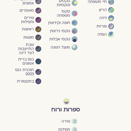
טקסים
חיי משפחה
אמונים
וטקסיות
הריון
מאמרים
טקסי
משפחה
שירים
לידה
ותפילות
חופה וקידושין
פוריות
ראיונות
טקסי גירושין
הפלה
מוגנוּת
טקסי אבלות
שבת
מעגל השנה
התייצבות
לצד דינה
כנס ברית
אמונים
תוכנית כנס
2023
בתקשורת
ספרות ורוח
שירה
תפילות