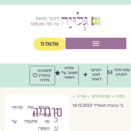
וג
וכן
תפריט
הַכֹּל מִכֹּל כֹּל
שלחו
שו מינוי
הציעו
לתמיכה
משוב על
למגזין
תוכן
במגזין
האתר
לאתר
גלויה
גלויה
ספרות ורוח
שירה
ב׳ בטבת תשפ״ד 14.12.2023
טרגדיה
אִבַּדְתִּי אֶת מַהוּתִי
טלי
כִּמְשׁוֹרֶרֶת
כהן
אֲנִי מִתְעַלֶּה עַל
שבתאי
הַשָּׂפָה