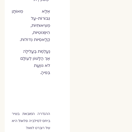
אֶלָּא מֵאוֹתָן
גִּבּוֹרוֹת-עַל
מְצִיאוּתִיּוֹת,
הִיפְּנוֹטִיּוֹת,
קְלָאסִיּוֹת גְּדוֹלוֹת.
נֶעֱלֶמֶת בַּעֲלִילָה
אַךְ הַלָּשׁוֹן לְעוֹלָם
לֹא גּוֹוַעַת
בְּפִיהָ.
ההגדרה המובאת בשיר
ביחס לסילביה פלאת׳ היא
של רוברט לוואל