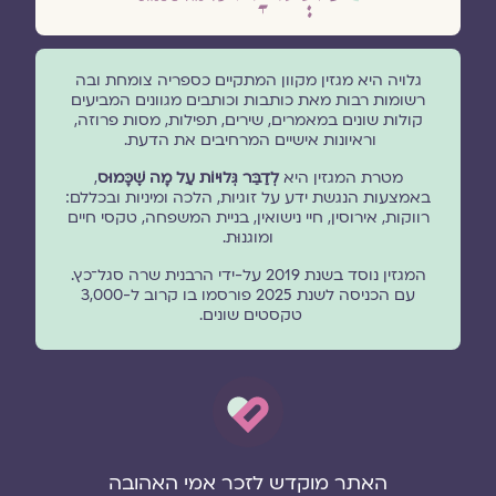
גלויה היא מגזין מקוון המתקיים כספריה צומחת ובה
רשומות רבות מאת כותבות וכותבים מגוונים המביעים
קולות שונים במאמרים, שירים, תפילות, מסות פרוזה,
וראיונות אישיים המרחיבים את הדעת.
מטרת המגזין היא
לְדַבֵּר גְּלוּיוֹת עַל מָה שֶׁכָּמוּס
,
באמצעות הנגשת ידע על זוגיות, הלכה ומיניות ובכללם:
רווקות, אירוסין, חיי נישואין, בניית המשפחה, טקסי חיים
ומוגנוּת.
המגזין נוסד בשנת 2019 על-ידי הרבנית שרה סגל־כץ.
עם הכניסה לשנת 2025 פורסמו בו קרוב ל-3,000
טקסטים שונים.
האתר מוקדש לזכר אמי האהובה