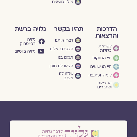
מילון מושגים
הדרכות
תהיו בקשר
גלויה ברשת
והרצאות
גלויה
דברו איתנו
בפייסבוק
לקראת
הצטרפו אלינו
כלולות
גלויה ביוטיוב
תמכו בנו
חיי הרווקות
הציעו לנו תוכן
חיי הנישואים
שלחו לנו
לימוד וכתיבה
משוב
הרצאות
ושיעורים