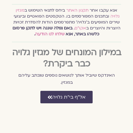
אנא עקבו אחר
תקנון האתר
ביחס לתנאי השימוש ב
מגזין
גלויה
ובתכנים המפורסמים בו. הטקסטים הפואטיים וביצועי
שירים המופיעים ב׳גלויה׳ מתפרסמים הודות להסדרת זכויות
היוצרות והיוצרים ב
אקו״ם
.
באם נפלה שגגה ויש לתקן פרסום
כלשהו באתר, אנא
שלחו לנו הודעה
.
במילון המונחים של מגזין גלויה
כבר ביקרת?
האינדקס שיוביל אותך לנושאים נוספים שנכתב עליהם
במגזין.
אל״ף בי״ת גלויה