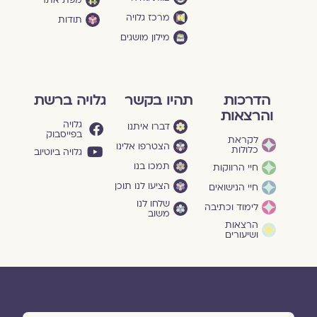
מרכז גלויה
תודות
מילון מושגים
הדרכות
תהיו בקשר
גלויה ברשת
והרצאות
גלויה
דברו איתנו
בפייסבוק
לקראת
הצטרפו אלינו
כלולות
גלויה ביוטיוב
תמכו בנו
חיי הרווקות
הציעו לנו תוכן
חיי הנישואים
שלחו לנו
לימוד וכתיבה
משוב
הרצאות
ושיעורים