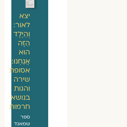
יצא
לאור:
וְהַיֶּלֶד
הַזֶּה
הוּא
אֲנַחְנוּ:
אסופת
שירה
והגות
בנושא
חרמות
ספר
שמאגד