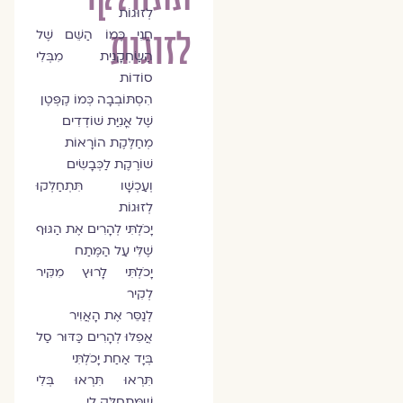
לְזוּגוֹת
לזוגות
חֲנִי כְּמוֹ הַשֵּׁם שֶׁל
הַשַּׂחְקָנִית מִבְּלִי
סוֹדוֹת
הִסְתּוֹבְבָה כְּמוֹ קֶפְּטֶן
שֶׁל אֳנִיַּת שׁוֹדְדִים
מְחַלֶּקֶת הוֹרָאוֹת
שׁוֹרֶקֶת לַכְּבָשִׂים
וְעַכְשָׁו תִּתְחַלְּקוּ
לְזוּגוֹת
יָכֹלְתִּי לְהָרִים אֶת הַגּוּף
שֶׁלִּי עַל הַמֶּתַח
יָכֹלְתִּי לָרוּץ מִקִּיר
לְקִיר
לְנַסֵּר אֶת הָאֲוִיר
אֲפִלּוּ לְהָרִים כַּדּוּר סַל
בְּיָד אַחַת יָכֹלְתִּי
תִּרְאוּ תִּרְאוּ בְּלִי
שֶׁמִּתְחַלֵּק לִי