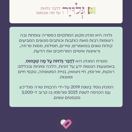
גלויה היא מגזין מקוון המתקיים כספריה צומחת ובה
רשומות רבות מאת כותבות וכותבים מגוונים המביעים
קולות שונים במאמרים, שירים, תפילות, מסות פרוזה,
וראיונות אישיים המרחיבים את הדעת.
מטרת המגזין היא
לְדַבֵּר גְּלוּיוֹת עַל מָה שֶׁכָּמוּס
,
באמצעות הנגשת ידע על זוגיות, הלכה ומיניות ובכללם:
רווקות, אירוסין, חיי נישואין, בניית המשפחה, טקסי חיים
ומוגנוּת.
המגזין נוסד בשנת 2019 על-ידי הרבנית שרה סגל־כץ.
עם הכניסה לשנת 2025 פורסמו בו קרוב ל-3,000
טקסטים שונים.