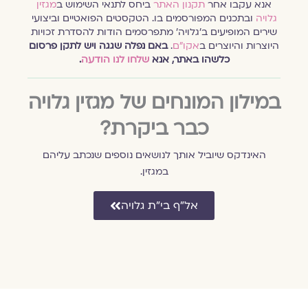
אנא עקבו אחר
תקנון האתר
ביחס לתנאי השימוש ב
מגזין
גלויה
ובתכנים המפורסמים בו. הטקסטים הפואטיים וביצועי
שירים המופיעים ב׳גלויה׳ מתפרסמים הודות להסדרת זכויות
היוצרות והיוצרים ב
אקו״ם
.
באם נפלה שגגה ויש לתקן פרסום
כלשהו באתר, אנא
שלחו לנו הודעה
.
במילון המונחים של מגזין גלויה
כבר ביקרת?
האינדקס שיוביל אותך לנושאים נוספים שנכתב עליהם
במגזין.
אל״ף בי״ת גלויה