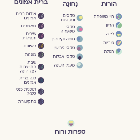
ברית אמונים
הורות
נָחוּגָה
אודות ברית
טקסים
חיי משפחה
אמונים
וטקסיות
הריון
מאמרים
טקסי
משפחה
שירים
לידה
ותפילות
חופה וקידושין
פוריות
ראיונות
טקסי גירושין
הפלה
מוגנוּת
טקסי אבלות
שבת
מעגל השנה
התייצבות
לצד דינה
כנס ברית
אמונים
תוכנית כנס
2023
בתקשורת
ספרות ורוח