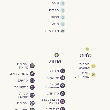
שירה
תפילות
פרוזה
מסה
גלוית עיניים
גלויות
אודות
המלצות
כותבות
קריאה
וכותבים
גלוית לב
גלויות
קולות קוראים
מתארחות
על המגזין
אירועים
Gluya
Magazine
בתקשורת
מה חדש
איגרות
שנשלחו
הרבנית שרה
סגל־כץ
המלצות
צוות גלויה
מפת אתר