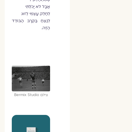
אֲבָל לֹא יָכֹלְתִּי
לְחַלֵּק עַצְמִי לְזוּג
לְנַצֵּחַ בַּקְּרָב הַבּוֹדֵד
הַזֶּה.
צילם Bermix Studio