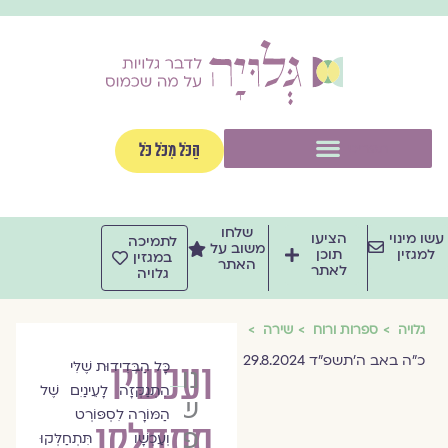
וג
וכן
תפריט
הַכֹּל מִכֹּל כֹּל
שלחו
שו מינוי
הציעו
לתמיכה
משוב על
למגזין
תוכן
במגזין
האתר
לאתר
גלויה
גלויה
ספרות ורוח
שירה
כ״ה באב ה׳תשפ״ד 29.8.2024
ועכשיו
כָּל הַבְּדִידוּת שֶׁלִּי
נורית
הִתְנַקְּזָה לָעֵינַיִם שֶׁל
שמר
הַמּוֹרָה לִסְפּוֹרְט
תתחלקו
פרידמן
וְעַכְשָׁו תִּתְחַלְּקוּ