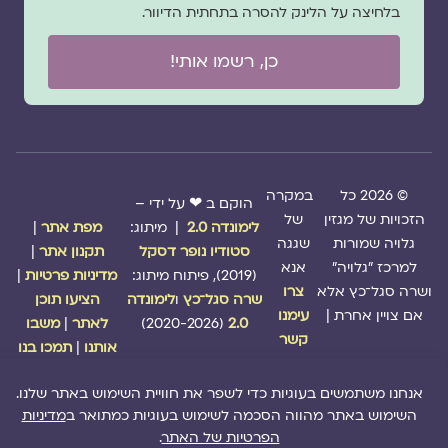
בלחיצה על הלינק להסרה בתחתית הדיוור.
כן, רשמו אותי!
© 2026 כל
במקרה
הוקם ב ❤ על ידי –
הזכויות של מגזין
של
לימונדה 2.0
| מיתוג:
מפת אתר
|
גלויה שמורות
שגגה
סטודיו נופר דסקל
תקנון אתר
|
למרכז "גלויה"
אנא
(2019), פיתוח מיתוג:
מדיניות פרטיות
|
ושרה סגל־כץ אלא
צרו
שרה סגל־כץ
ו
לימונדה
הציעו תוכן
אם צויין אחרת |
עימנו
2.0
(2020-2026)
לאתר
|
משבו
קשר
אותנו
|
תמכו בנו