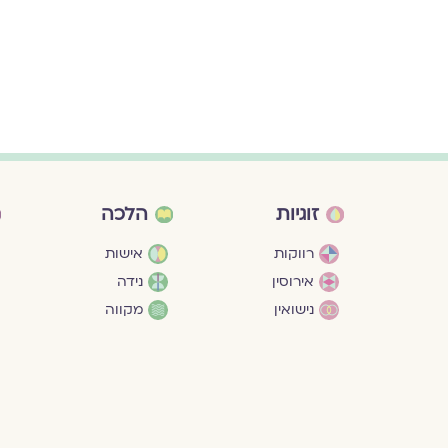
זוגיות
הלכה
רווקות
אישות
אירוסין
נידה
נישואין
מקווה