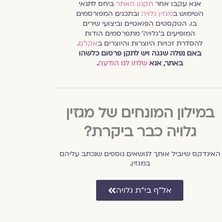
אנא עקבו אחר
תקנון האתר
ביחס לתנאי
השימוש ב
מגזין גלויה
ובתכנים המפורסמים
בו. הטקסטים הפואטיים וביצועי שירים
המופיעים ב׳גלויה׳ מתפרסמים הודות
להסדרת זכויות היוצרות והיוצרים ב
אקו״ם
.
באם נפלה שגגה ויש לתקן פרסום כלשהו
באתר, אנא
שלחו לנו הודעה
.
במילון המונחים של מגזין
גלויה כבר ביקרת?
האינדקס שיוביל אותך לנושאים נוספים שנכתב עליהם
במגזין.
אל״ף בי״ת גלויה