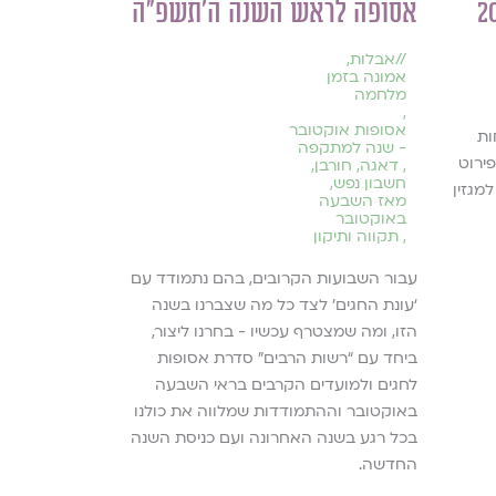
אסופה לראש השנה ה׳תשפ״ה
המניע העיק
ראיון גלוי 
//
אבלות
,
מרב ליבנה
אמונה בזמן
מלחמה
,
אסופות אוקטובר
//
ות
- שנה למתקפה
גלוית עיניים -
פירוט
,
דאגה
,
חורבן
,
ראיונות
חשבון נפש
,
,
זהות
,
זיכרון
,
מגזין
מאז השבעה
יצירה ויצירתיו
באוקטובר
כתיבה
,
תקווה ותיקון
הסופרת מרב לי
עבור השבועות הקרובים, בהם נתמודד עם
המסע שלה ככות
‘עונת החגים’ לצד כל מה שצברנו בשנה
שמעסיקים אותה
הזו, ומה שמצטרף עכשיו - בחרנו ליצור,
בכתיבה.
ביחד עם “רשות הרבים” סדרת אסופות
לחגים ולמועדים הקרבים בראי השבעה
להמשך קריאה ›
באוקטובר וההתמודדות שמלווה את כולנו
בכל רגע בשנה האחרונה ועם כניסת השנה
החדשה.