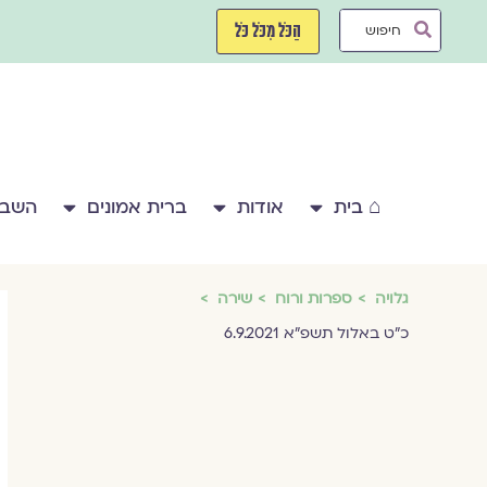
ילוג
Search
תוכן
הַכֹּל מִכֹּל כֹּל
...
⌂ בית
אודות
ברית אמונים
השבע
גלויה
ספרות ורוח
שירה
כ"ט באלול תשפ"א 6.9.2021