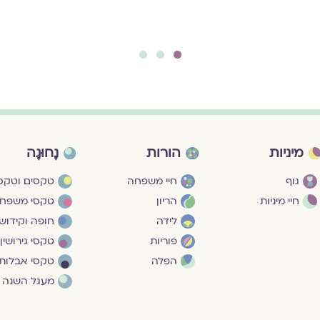
3
2
1
מיניות
הורות
נָחוּגָה
גוף
חיי משפחה
טקסים וטקסי
חיי מיניות
הריון
טקסי משפח
לידה
חופה וקידושי
פוריות
טקסי גירושין
הפלה
טקסי אבלות
מעגל השנה