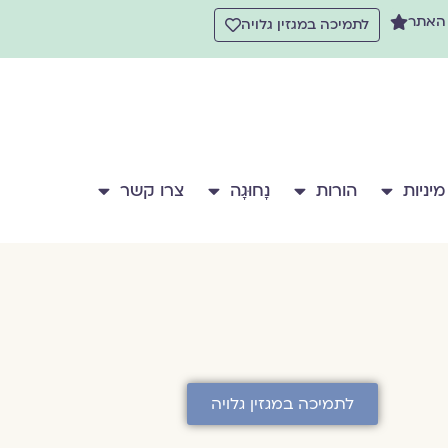
 האתר
לתמיכה במגזין גלויה
מיניות
הורות
נָחוּגָה
צרו קשר
לתמיכה במגזין גלויה