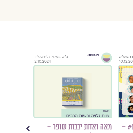
אסופות
גלוית עיניים 
 תשפ״א
כ״ט באלול ה׳תשפ״ד
ראיונות אישי
2.10.2024
10.12.2
מאת
ראיון עם
צוות גלויה ורשות הרבים
מרב ליבנה
מה חדש במגזין גלויה? #16 –
מאה ואחת יבבות שופר –
"המתח בין 