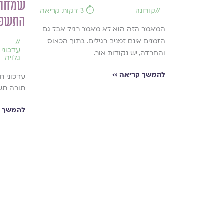
שמחת 
//
קורונה
⏱️ 3 דקות קריאה
התשפ״ד 
המאמר הזה הוא לא מאמר רגיל אבל גם
הזמנים אינם זמנים רגילים. בתוך הכאוס
//
עדכוני 
והחרדה, יש נקודות אור.
גלויה
להמשך קריאה ››
עדכוני ת
תורה תש
קיימנו
להמשך ק
ת ״שותפות
התייצבות לצד
וב דינה
ונים לתפילה.
פוי, בניגון
ען נפגעות
נערך זמן קצר
לחבר בין
 מציאות של
ם.