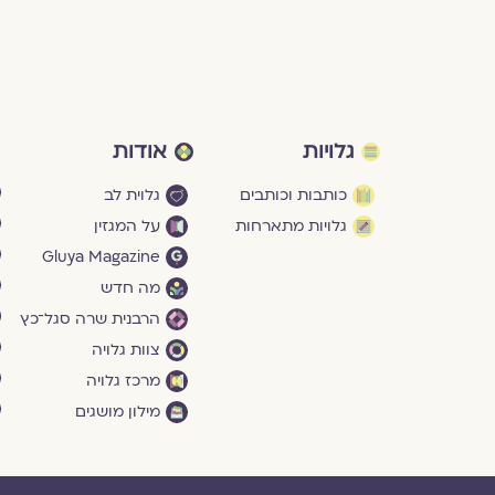
גלויות
אודות
כותבות וכותבים
גלוית לב
גלויות מתארחות
על המגזין
Gluya Magazine
מה חדש
הרבנית שרה סגל־כץ
צוות גלויה
מרכז גלויה
מילון מושגים