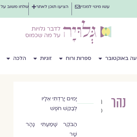
עשו מינוי למגזין
הציעו תוכן לאתר
שלחו משוב על
ה באוקטובר
ספרות ורוח
זוגיות
הלכה
נהר
יָמִים יָרַדְתִּי אֵלָיו
תמר
לְבַקֵּשׁ חֹפֶשׁ
פלדברג
הַבֹּקֶר שָׁמַעְתִּי נָהָר
שָׁר