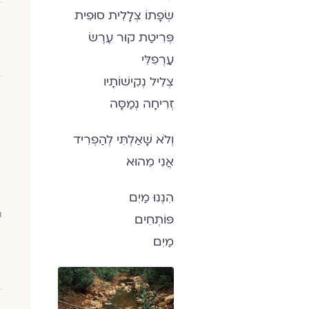
שְׂפָתוֹ צְלָלִית סוּפִית
פְּרִיטַת קוּר עֶרֶשׂ
עַרְפִלִּי
צְלִיל נְקִישׁוֹתָיו
זְרִיחָה נְמַסָּה
וְלֹא שָׁאַלְתִּי לְהַפְרִיד
אֲנִי מֵהוּא
הִנְנוּ מַיִם
ג
פּוֹתְחִים
מַיִם