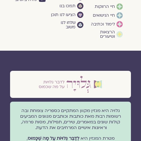
תמכו בנו
חיי הרווקות
הציעו לנו תוכן
חיי הנישואים
שלחו לנו
לימוד וכתיבה
משוב
הרצאות
ושיעורים
גלויה היא מגזין מקוון המתקיים כספריה צומחת ובה
רשומות רבות מאת כותבות וכותבים מגוונים המביעים
קולות שונים במאמרים, שירים, תפילות, מסות פרוזה,
וראיונות אישיים המרחיבים את הדעת.
מטרת המגזין היא
לְדַבֵּר גְּלוּיוֹת עַל מָה שֶׁכָּמוּס
,