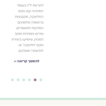
קצרים
לקראת ל"ג בעומר
יאה ››
ועוד 
המזוהה עם טקס
יַתְמו
החלאקה, מקובצות
משפח
ברשומה שלפניכם
ממעגל
המלצות למאמרים,
רוחב 
שירים ותפילות מתוך
בהכרח
המגזין, שיסייעו ביצירת
באופן
טקס 'חלאקה' או
יתמו
'תלאתה' משלכם.
ואנו 
בה ול
להמשך קריאה ››
לה
6
5
4
3
2
1