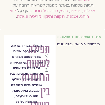
תגיות נוספות באתר מפנות לקריאה רחבה על:
אבלות
,
יתמות
,
קושי
,
חוויה של חסרון
, ואף על
ליווי
רוחני
,
אמונה
,
תקווה ותיקון
,
קריסה וגאולה
.
גלויה
ספרות ורוח
תפילות
כ׳ בתשרי ה׳תשפ״ו 12.10.2025
תפילה
תפילה ודברי הקדמה
הרַבָּה
מאת הרַבָּה איריס
איריס
בונדי למצב הביניים
לשעות
יפה
שלנו, בין רגעי הבשורה
בונדי
על שובם של אחינו
הרועדות
ואחותנו החטופים, לבין
זמן מימושה. בחלוף
שנתיים מיום מתקפת
בין
השבעה באוקטובר,
הננו בגיל ורעדה,
בתפילה על כל