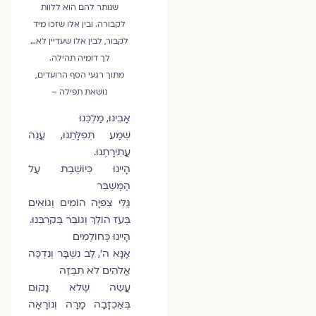
שנותר להם הוא ללוות
לקבורה. ובין אלו שזכו מיד
לקבור, לבין אלו שעדיין לא…
לך דומיה תהילה.
מתוך רגעי הסף הרועדים,
נושאת תפילה –
אָבִינוּ, מַלְכֵּנוּ
שְׁמַע תְּפִלָּתֵנוּ, עֲנֵה
עֲתִירָתֵנוּ.
הָיִינוּ כְּיוֹשֶׁבֶת עַל
הַמַּשְׁבֵּר
גַּלֵּי צִפִּיָּה הוֹמִים וְגוֹאִים
בְּעֹז הוֹלֵךְ וְגוֹבֵר בְּקִרְבֵּנוּ.
הָיִינוּ כְּחוֹלְמִים
אָנָּא ה', לֵב נִשְׁבָּר וְנִדְכֶּה
אֱלֹהִים לֹא תִבְזֶה
עֲשֵׂה שֶׁלֹּא נָקוּם
בְּאַכְזָבָה מָרָה וְנוֹרָאָה