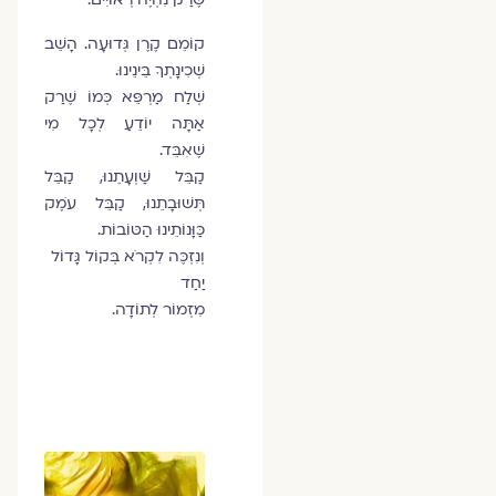
קוֹמֵם קֶרֶן גְּדוּעָה. הָשֵׁב
שְׁכִינָתְךָ בֵּינֵינוּ.
שְׁלַח מַרְפֵּא כְּמוֹ שֶׁרַק
אַתָּה יוֹדֵעַ לְכָל מִי
שֶׁאִבֵּד.
קַבֵּל שַׁוְעָתֵנוּ, קַבֵּל
תְּשׁוּבָתֵנוּ, קַבֵּל עֹמֶק
כַּוָּנוֹתֵינוּ הַטּוֹבוֹת.
וְנִזְכֶּה לִקְרֹא בְּקוֹל גָּדוֹל
יַחַד
מִזְמוֹר לְתוֹדָה.