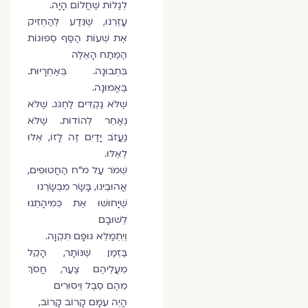
לְגַלּוֹת שֶׁחֲלוֹם הָיָה.
עָזְרֵנוּ, שֶׁנֵּדַע לְהַחְזִיק
אֶת שְׁעוֹת הַסַּף סְפוּגוֹת
הַמֶּתַח הָאֵלֶּה
בִּתְבוּנָה. בְּאַחְרָיוּת.
בֶּאֱמוּנָה.
שֶׁלֹּא נַקְדִּים לַחְגֹּג. שֶׁלֹּא
נְאַחֵר לְהוֹדוֹת. שֶׁלֹּא
נַעֲזֹב יָדַיִם זֶה לָזוֹ, אֵלּוּ
לְאֵלּוּ.
שְׁמֹר עַל מ״ח הַחֲטוּפִים,
אֲהוּבֵינוּ, בָּשָׂר מִבְּשָׂרֵנוּ
שֶׁיָּחוּשׁוּ אֶת כְּמִיהָתֵנוּ
לְשׁוּבָם
וְיִתְמַלֵּא גּוּפָם תִּקְוָה.
בַּזְּמַן שֶׁנּוֹתָר, הָקֵל
מֵעֲלֵיהֶם צַעַר, חֲסֹךְ
מֵהֶם סֵבֶל וְיִסּוּרִים
הֱיֵה עִמָּם קָרוֹב קָרוֹב,