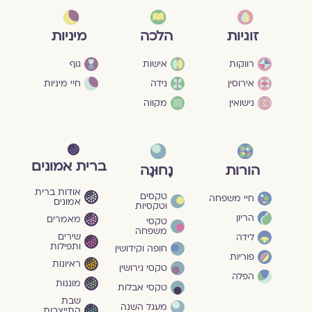
מיניות
זוגיות
הלכה
גוף
רווקות
אישות
חיי מיניות
אירוסין
נידה
נישואין
מקווה
ברית אמונים
הורות
נָחוּגָה
אודות ברית
טקסים
חיי משפחה
אמונים
וטקסיות
הריון
מאמרים
טקסי
משפחה
שירים
לידה
ותפילות
חופה וקידושין
פוריות
ראיונות
טקסי גירושין
הפלה
מוגנוּת
טקסי אבלות
שבת
מעגל השנה
התייצבות