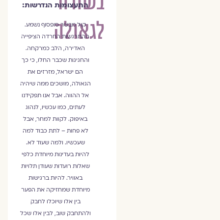
בשורה
התעצומות הנדרשות:
לגאולה
קול מבשר סופסוף נשמע.
ההתרגשות החרדה הציפייה
האדירה, הלב כמרקחה.
והחגיגות שכבר החלו, כי כך
הם ישראל, מזרזים את
הגאולה, מושכים ממה שיהיה
אל ההווה. אבל אנו תפקידנו
לעתים, כמו עכשיו, לנהוג
באיפוק. לקוות למחר, אבל
לא פחות – לתת כבוד למה
שעכשיו. ולמה שעוד לא.
להיות בעדינות מיוחדת כלפי
שאלות רועדות שעודן תלויות
באוויר. להיות ברגישות
מיוחדת שמחזיקה את הפער
בין אלו שיוכלו לחבק
ולהתחבק שוב, לבין אלו שכל