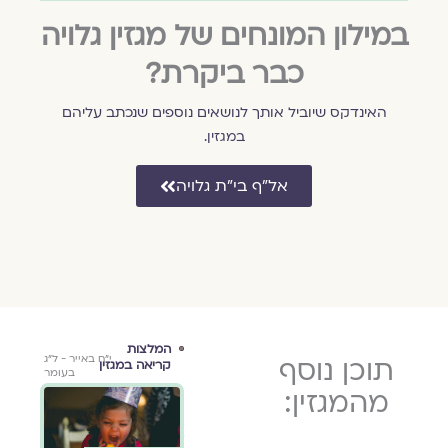
במילון המונחים של מגזין גלויה
כבר ביקרת?
האינדקס שיוביל אותך לנושאים נוספים שנכתב עליהם
במגזין.
אל״ף בי״ת גלויה
 -
טקסי גירושין
המלצות
ספר
י״ג בתשרי
תוכן נוסף
ט"ו באב תש"ף
י״ח באייר - ל״ג
קריאה במגזין
 את
מאת
מאת
תשפ״ד
5.8.2020
בעומר
הן
צוות גלויה
צוות
28.9.2023
מהמגזין:
 היתה
"זמן להתחיל
ק