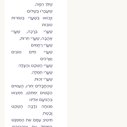
שֶׁלְּךָ הֵמָּה.
שֶׁיַּעַבְרוּ בְּשָׁלוֹם
וְיָבוֹאוּ בְּשַׁעֲרֵי בְּשׂוֹרוֹת
טוֹבוֹת
שַׁעֲרֵי בְּרָכָה, שַׁעֲרֵי
אַהֲבָה, שַׁעֲרֵי חֵרוּת,
שַׁעֲרֵי רַחֲמִים
שַׁעֲרֵי חַיִּים טוֹבִים
וַאֲרֻכִּים
שַׁעֲרֵי הַשְׁקֵט וְהַצָּלָה
שַׁעֲרֵי חֶמְלָה.
שַׁעֲרֵי זְכוּת.
שֶׁהַחֲבָלִים יֻתְרוּ, הָעִנּוּיִים
הַקָּשִׁים יֻמְתְּקוּ, וְיִמְצְאוּ
בְּהַגִּיעָם אֵלֵינוּ
מְנוּחָה נְדָבָה הַשְׁקֵט
וָבֶטַח.
תֵּיטִיב עִמָּם אֶת הַמִּפְגָּשׁ
הַמְּיֻחָל עִם אוֹהֲבֵיהֶם,