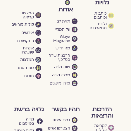
גלויות
אודות
המלצות
כותבות
קריאה
וכותבים
גלוית לב
גלויות
קולות קוראים
מתארחות
על המגזין
אירועים
Gluya
Magazine
בתקשורת
מה חדש
איגרות
שנשלחו
הרבנית שרה
סגל־כץ
המלצות
צוות גלויה
מפת אתר
מרכז גלויה
תודות
מילון מושגים
הדרכות
תהיו בקשר
גלויה ברשת
והרצאות
גלויה
דברו איתנו
בפייסבוק
לקראת
הצטרפו אלינו
כלולות
גלויה ביוטיוב