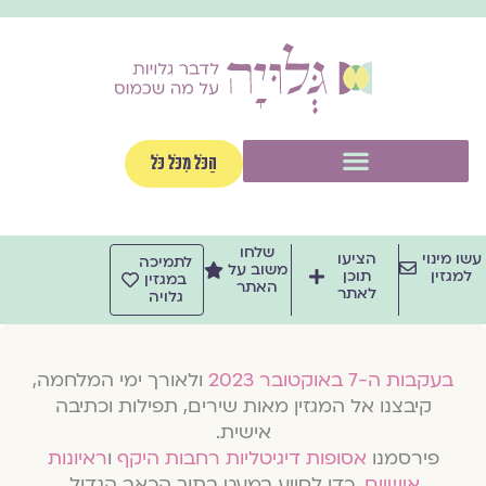
וג
וכן
תפריט
הַכֹּל מִכֹּל כֹּל
שלחו
שו מינוי
הציעו
לתמיכה
משוב על
למגזין
תוכן
במגזין
האתר
לאתר
גלויה
בעקבות ה-7 באוקטובר 2023
ולאורך ימי המלחמה,
קיבצנו אל המגזין מאות שירים, תפילות וכתיבה
אישית.
פירסמנו
אסופות דיגיטליות רחבות היקף
ו
ראיונות
אישיים
, כדי לסייע במעט בתוך הכאב הגדול.