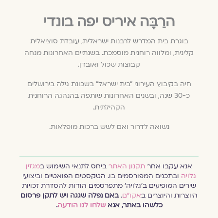
הרַבָּה איריס יפה בונדי
בוגרת בית המדרש לרבנות ישראלית, עובדת סוציאלית
קלינית, ומלווה רוחנית מוסמכת. בשנתיים האחרונות מנחה
קבוצות שכול ואובדן.
חיה בקיבוץ העירוני ״בית ישראל״ בשכונת גילה בירושלים
כ-30 שנה, ובשנים האחרונות שותפה בהנהגה הרוחנית
הקהילתית.
נשואה לדרור ואם לשש ברכות מופלאות.
אנא עקבו אחר
תקנון האתר
ביחס לתנאי השימוש ב
מגזין
גלויה
ובתכנים המפורסמים בו. הטקסטים הפואטיים וביצועי
שירים המופיעים ב׳גלויה׳ מתפרסמים הודות להסדרת זכויות
היוצרות והיוצרים ב
אקו״ם
.
באם נפלה שגגה ויש לתקן פרסום
כלשהו באתר, אנא
שלחו לנו הודעה
.