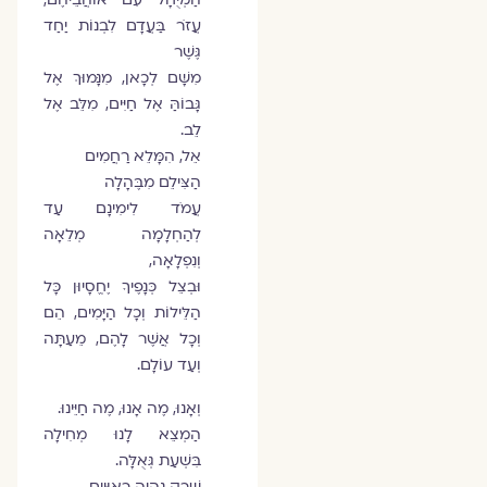
עֲזֹר בַּעֲדָם לִבְנוֹת יַחַד
גֶּשֶׁר
מִשָּׁם לְכָאן, מִנָּמוּךְ אֶל
גָּבוֹהַּ אֶל חַיִּים, מִלֵּב אֶל
לֵב.
אֵל, הִמָּלֵא רַחֲמִים
הַצִּילֵם מִבֶּהָלָה
עֲמֹד לִימִינָם עַד
לְהַחְלָמָה מְלֵאָה
וְנִפְלָאָה,
וּבְצֵל כְּנָפֶיךָ יֶחֱסָיוּן כָּל
הַלֵּילוֹת וְכָל הַיָּמִים, הֵם
וְכָל אֲשֶׁר לָהֶם, מֵעַתָּה
וְעַד עוֹלָם.
וְאָנוּ, מֶה אָנוּ, מֶה חַיֵּינוּ.
הַמְצֵא לָנוּ מְחִילָה
בִּשְׁעַת גְּאֻלָּה.
שֶׁרַק נִהְיֶה רְאוּיִים.