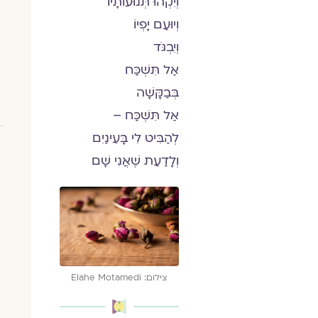
וְיִקְהוּ תְּנוּעוֹתָיו
וְיוּעַם יָפְיוֹ
וְיִבְגֹּד
אַל תִּשְׁכַּח
בְּבַקָּשָׁה
אַל תִּשְׁכַּח –
לְהַבִּיט לִי בָּעֵינַיִם
וְלָדַעַת שֶׁאֲנִי שָׁם
צילום: Elahe Motamedi