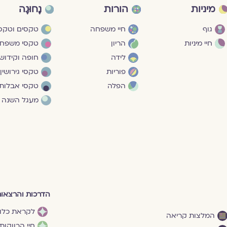
מיניות
הורות
נָחוּגָה
גוף
חיי משפחה
טקסים וטקסי
חיי מיניות
הריון
טקסי משפח
לידה
חופה וקידושי
פוריות
טקסי גירושין
הפלה
טקסי אבלות
מעגל השנה
הדרכות והרצאו
לקראת כלו
המלצות קריאה
חיי הרווקות