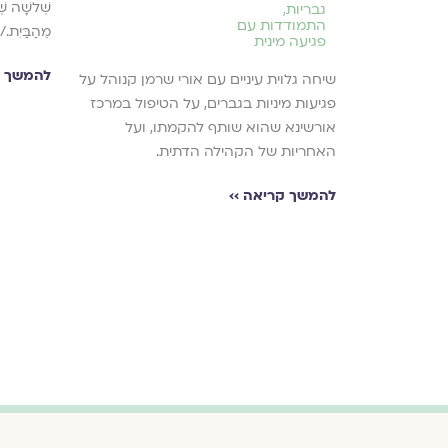
שְׁלשָׁה שְׁ
גבריות
,
התמודדות עם
מֵהַבַּיִת./
פגיעה מינית
להמשך ק
שיחה גלוית עיניים עם אורי שרמן קנוהל על
פגיעות מיניות בגברים, על הטיפול במרכז
אורשינא שהוא שותף להקמתו, ועל
האחריות של הקהילה הדתית.
להמשך קריאה ››