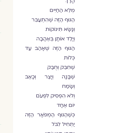
הָרַךְ
מְלֵא הַחַיִּים
הַגּוּף הַזֶּה שֶׁהִתְעַבֵּר
וְנָשָׂא תִּינוֹקוֹת
וְיָלַד אוֹתָן בְּאַהֲבָה
הַגּוּף הַזֶּה שֶׁאָהַב עַד
כְּלוֹת
שֶׁחִבֵּק וְחֻבַּק
שֶׁבָּנָה וְיָצַר וְכָאַב
וְשָׂמַח
וְלֹא הִפְסִיק לִפְעֹם
יוֹם אֶחָד
כְּשֶׁהַגּוּף הַמְפֹאָר הַזֶּה
יַתְחִיל לִבֹּל