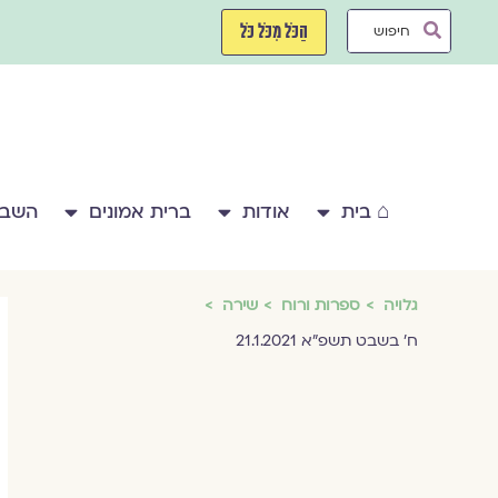
ילוג
Search
תוכן
הַכֹּל מִכֹּל כֹּל
...
⌂ בית
אודות
ברית אמונים
השבע
גלויה
ספרות ורוח
שירה
ח' בשבט תשפ"א 21.1.2021