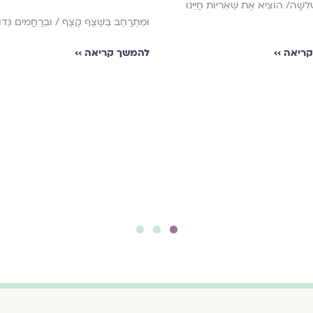
לשָׁה/ הוֹצִיא אֶת שְׁאֵרִיּוֹת חַיֵּינוּ
וּמִתְרַחֵב בְּשֶׁצֶף קֶצֶף / וּבְרַחֲמִים גְּדו
ריאה ››
להמשך קריאה ››
3
2
1