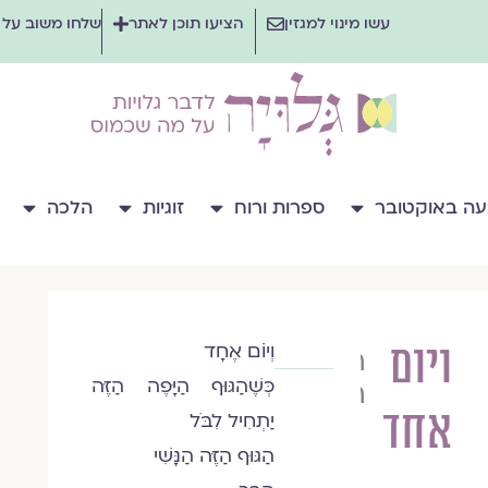
עשו מינוי למגזין
הציעו תוכן לאתר
שלחו משוב על
ה באוקטובר
ספרות ורוח
זוגיות
הלכה
ויום
וְיוֹֹם אֶחָד
רחל
כְּשֶׁהַגּוּף הַיָּפֶה הַזֶּה
רז
אחד
יַתְחִיל לִבֹּל
הַגּוּף הַזֶּה הַנָּשִׁי