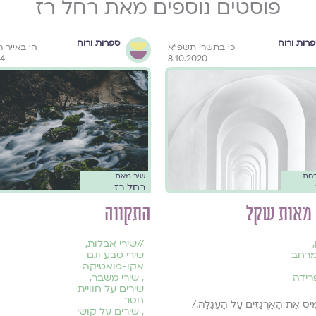
פוסטים נוספים מאת רחל רז
רות ורוח
ספרות ורוח
כ׳ בתשרי תשפ״א
ח׳ באייר 
24
8.10.2020
רחת
שיר מאת
רחל רז
מאות שקל
התקווה
,
//
שירי אבלות
,
מרחב
שירי טבע וגם
אקו-פואטיקה
רידה
,
שירי משבר
,
שירים על חוויית
חסר
יס אֶת הָאַרְגַּזִּים עַל הָעֲגָלָה./
,
שירים על קושי