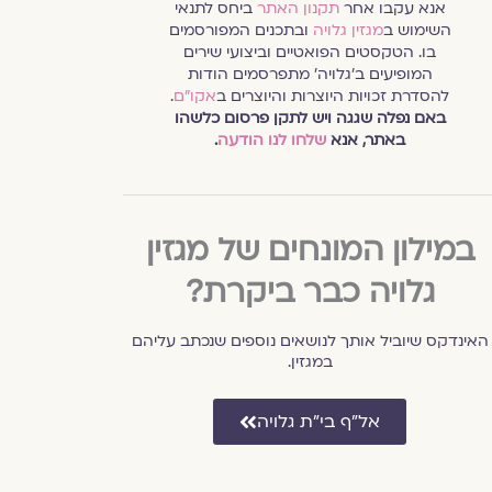
אנא עקבו אחר
תקנון האתר
ביחס לתנאי
השימוש ב
מגזין גלויה
ובתכנים המפורסמים
בו. הטקסטים הפואטיים וביצועי שירים
המופיעים ב׳גלויה׳ מתפרסמים הודות
להסדרת זכויות היוצרות והיוצרים ב
אקו״ם
.
באם נפלה שגגה ויש לתקן פרסום כלשהו
באתר, אנא
שלחו לנו הודעה
.
במילון המונחים של מגזין
גלויה כבר ביקרת?
האינדקס שיוביל אותך לנושאים נוספים שנכתב עליהם
במגזין.
אל״ף בי״ת גלויה