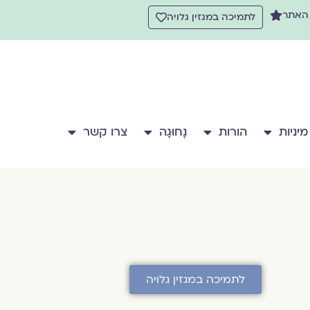
 האתר
לתמיכה במגזין גלויה
מיניות
הורות
נָחוּגָה
צרו קשר
לתמיכה במגזין גלויה