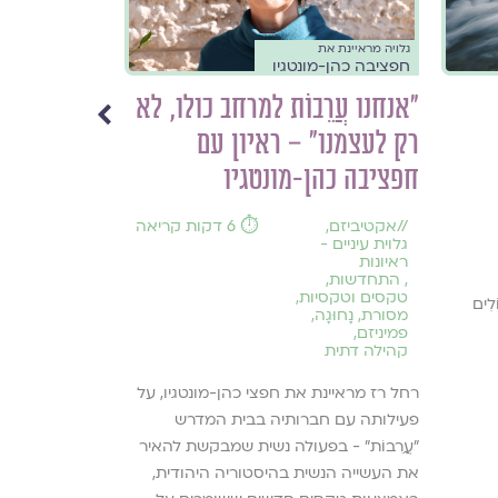
גלויה מראיינת את
גלויה מראיינת את
חפציבה כהן-מונטגיו
דפנה פלר
״אנחנו עֲרֵבוֹת למרחב כולו, לא
"הלוואי שת
רק לעצמנו״ – ראיון עם
את האהבה ל
חפציבה כהן-מונטגיו
לאנשים ול
עבורי למסע
//
אקטיביזם
,
⏱️ 6 דקות קריאה
דפנה פלר
גלוית עיניים -
ראיונות
,
התחדשות
,
טקסים וטקסיות
,
//
ברית אמונים
ֹלִים
מסורת
,
נָחוּגָה
,
גיל ההתבגרות
פמיניזם
,
גלוית עיניים -
קהילה דתית
ראיונות
,
הדרכה יעוץ
רחל רז מראיינת את חפצי כהן-מונטגיו, על
וטיפול
פעילותה עם חברותיה בבית המדרש
,
הורות
,
חינוך
,
מוגנות
,
״עֲרֵבוֹת״ - בפעולה נשית שמבקשת להאיר
מיניות בריאה
את העשייה הנשית בהיסטוריה היהודית,