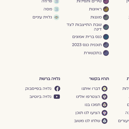
ן
שירים ותפילות
פרוזה
ראיונות
מסה
מוגנוּת
גלוית עיניים
שבת התייצבות לצד
דינה
כנס ברית אמונים
תוכנית כנס 2023
בתקשורת
ת
תהיו בקשר
גלויה ברשת
לות
דברו איתנו
גלויה בפייסבוק
הצטרפו אלינו
גלויה ביוטיוב
ם
תמכו בנו
ה
הציעו לנו תוכן
עורים
שלחו לנו משוב