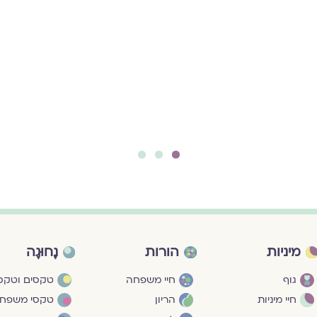
3
2
1
מיניות
הורות
נָחוּגָה
גוף
חיי משפחה
טקסים וטקסי
חיי מיניות
הריון
טקסי משפח