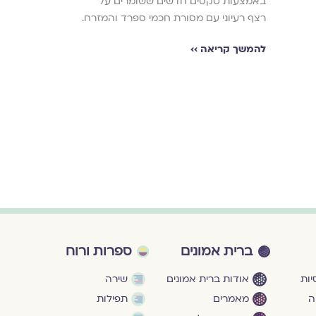
באמצעות טקסים חדשים ששומרים על
רחל רז פגשה א
רצף רעיוני עם מסורת חכמי ספרד והמזרח.
ומעבירת סדנאו
לשיחה על חינוך
להמשך קריאה ››
המיניות בלי שיפ
ההקשבה לגוף ו
השיח וגם על גבו
להמשך קריאה ›
ברית אמונים
ספרות ורוח
ות
אודות ברית אמונים
שירה
ה
מאמרים
תפילות