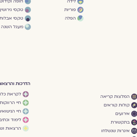
לידה
חופה וקידושי
פוריות
טקסי גירושין
הפלה
טקסי אבלות
מעגל השנה
הדרכות והרצאו
לקראת כלו
המלצות קריאה
חיי הרווקות
קולות קוראים
חיי הנישואי
אירועים
לימוד וכתיב
בתקשורת
הרצאות ושי
איגרות שנשלחו