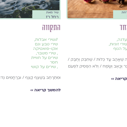
רחת
שיר מאת
רחל רז
חד
התקווה
עדנה
,
//
שירי אבלות
,
ירי זוגיות
,
שירי טבע וגם
על הגוף
אקו-פואטיקה
,
שירי משבר
,
שירים על חוויית
ֶה שֶׁאָהַב עַד כְּלוֹת / שֶׁחִבֵּק וְחֻבַּק /
חסר
יָצַר וְכָאַב וְשָׂמַח / וְלֹא הִפְסִיק לִפְעֹם
,
שירים על קושי
וּמִתְרַחֵב בְּשֶׁצֶף קֶצֶף / וּבְרַחֲמִים גְּדו
ריאה ››
להמשך קריאה ››