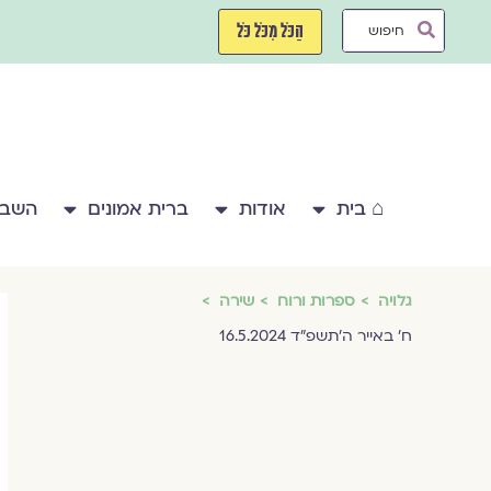
ילוג
Search
תוכן
הַכֹּל מִכֹּל כֹּל
...
⌂ בית
אודות
ברית אמונים
השבע
גלויה
ספרות ורוח
שירה
ח׳ באייר ה׳תשפ״ד 16.5.2024