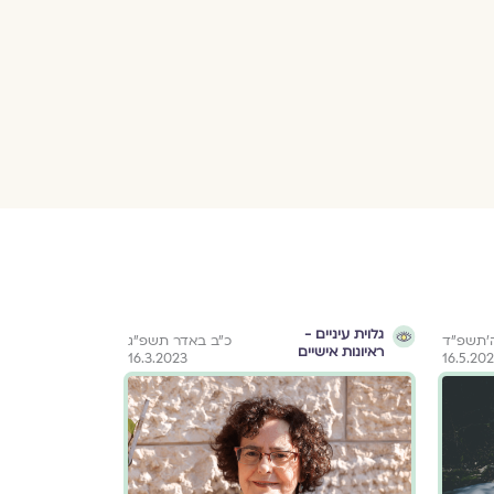
גלוית עיניים -
ברית אמו
ה׳תשפ״ד
כ״ב באדר תשפ״ג
ראיונות אישיים
16.3.2023
16.5.20