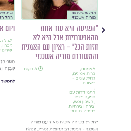
גלויה מראיינת את
גלויה מא
מוריה אשכנזי
רחל רז
סגירות
"הפגיעה היא עוד אחת
ויום א
ביחס
מהאפשרויות אבל היא לא
//
גיל ה
ות
חזות הכל" – ראיון עם האמנית
זיכרון
,
ש
שירים 
והמשוררת מוריה אשכנזי
הַגּוּף הַזּ
שֶׁבָּנָה וְ
//
אמנות
,
⏱️ 6 דקות
ברית אמונים
,
גלוית עיניים -
להמשך ק
ראיונות
,
 ופתיחות, אז
התמודדות עם
ניות.
פגיעה מינית
,
חשבון נפש
,
יצירה ויצירתיות
,
כתיבה
,
מוגנות
רחל רז בשיחה אישית מאוד עם מוריה
אשכנזי - אמנית רב תחומית זמרת, פסלת