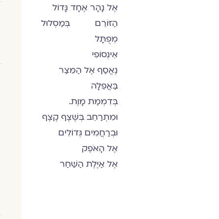
אֶל נָהָר אֶחָד גָּדוֹל
הַזּוֹרֵם בְּמַסְלוּל
מְפֻתָּל
אֵינְסוֹפִי
נֶאֱסַף אֶל הַמֵּצַר
בַּאֲפֵלָה
בְּדִמְמַת מָוֶת.
וּמִתְרַחֵב בְּשֶׁצֶף קֶצֶף
וּבְרַחֲמִים גְּדוֹלִים
אֶל הָאֹפֶק
אֶל אַיֶּלֶת הַשַּׁחַר