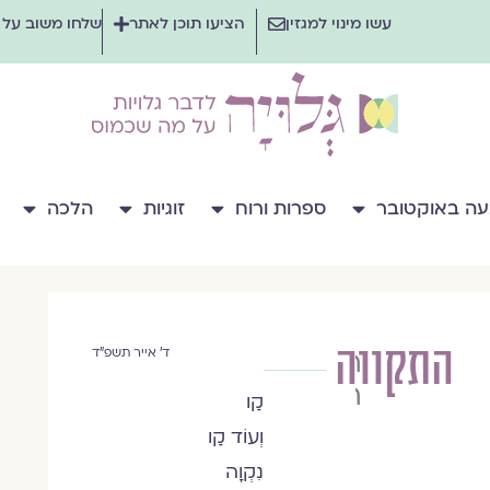
עשו מינוי למגזין
הציעו תוכן לאתר
שלחו משוב על
ה באוקטובר
ספרות ורוח
זוגיות
הלכה
התקווה
רחל
ד' אייר תשפ"ד
רז
קַו
וְעוֹד קַו
נִקְוָה