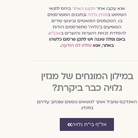
אנא עקבו אחר
תקנון האתר
ביחס לתנאי
השימוש ב
מגזין גלויה
ובתכנים המפורסמים
בו. הטקסטים הפואטיים וביצועי שירים
המופיעים ב׳גלויה׳ מתפרסמים הודות
להסדרת זכויות היוצרות והיוצרים ב
אקו״ם
.
באם נפלה שגגה ויש לתקן פרסום כלשהו
באתר, אנא
שלחו לנו הודעה
.
במילון המונחים של מגזין
גלויה כבר ביקרת?
האינדקס שיוביל אותך לנושאים נוספים שנכתב עליהם
במגזין.
אל״ף בי״ת גלויה