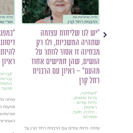
גלויה מראיינת את
גלויה מרא
הרבנית רחל קרן
אורי שר
ר דגמים,
״יש לנו שליחות עצומה
"במפג
 בפנים״ –
שתהיה המשכיות, ולו רק
דיסוננ
מבחינה זו אסור לוותר על
להיות'
הנשים, שהן חמישים אחוז
ראיון 
מהעם״ – ראיון עם הרבנית
//
ברית 
רחל קרן
גבריות
,
התמודד
פגיעה מ
//
אתיקה
,
ברית אמונים
,
שיחה גלו
גלוית עיניים -
פגיעות מ
ראיונות
,
הלכה
,
חינוך
,
אורשינא 
פמיניזם
מר ביטון,
האחריות
וחותיה,
שיחה גלוית עיניים עם הרבנית רחל קרן על
שייה, על