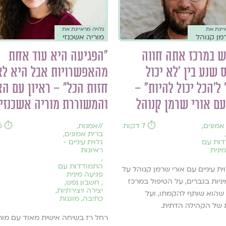
יינת את
גלויה מראיינת את
מן קנוהל
מוריה אשכנזי
ש במרכז אתה חווה
"הפגיעה היא עוד אחת
ס שנע בין 'לא יכול
מהאפשרויות אבל היא לא
 ל'הכל יכול להיות" –
חזות הכל" – ראיון עם ה
עם אורי שרמן קנוהל
והמשוררת מוריה אשכנזי
אמונים
,
⏱️ 7 דקות
//
אמנות
,
⏱️ 6 דקות
ברית אמונים
,
ות עם
גלוית עיניים -
ינית
ראיונות
,
התמודדות עם
ית עיניים עם אורי שרמן קנוהל על
פגיעה מינית
יניות בגברים, על הטיפול במרכז
,
חשבון נפש
,
יצירה ויצירתיות
,
שהוא שותף להקמתו, ועל
כתיבה
,
מוגנות
 של הקהילה הדתית.
רחל רז בשיחה אישית מאוד עם מור