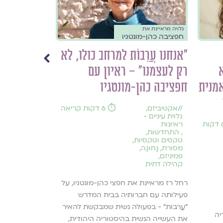
גלויה מראיינת את
גלויה מארחת
חפציבה כהן-מונטגיו
רחל רז
״אנחנו עֲרֵבוֹת למרחב כולו, לא
פתוח סגור 
רק לעצמנו״ – ראיון עם
ופתיחות, א
אמנית
חפציבה כהן-מונטגיו
לשיח על נש
//
אקטיביזם
,
⏱️ 6 דקות קריאה
//
גיל ההתבגר
גלוית עיניים -
הורות
,
הרהורי
ראיונות
חינוך
,
,
התחדשות
,
מיניות בריאה
,
טקסים וטקסיות
,
מסורת
מסורת
,
נָחוּגָה
,
פמיניזם
,
רחל רז בטור אי
קהילה דתית
והיום, ביחס לשי
רחל רז מראיינת את חפצי כהן-מונטגיו, על
להמשך קריאה ›
פעילותה עם חברותיה בבית המדרש
״עֲרֵבוֹת״ - בפעולה נשית שמבקשת להאיר
יה
את העשייה הנשית בהיסטוריה היהודית,