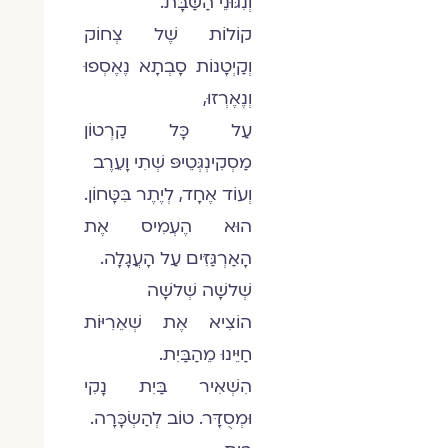
וְנִגּוּנֵי הַשַּׁבָּת.
קוֹלוֹת שֶׁל צְחוֹק
וְקַיְטָנוֹת סָבְתָא נֶאֶסְפוּ
וְנֶאֶרְזוּ,
עַל כָּל קַרְטוֹן
מַסְקִינְגְּטֵיפּ שְׁתִי וָעֵרֶב
וְעוֹד אֶחָד, לְיֶתֶר בִּטָּחוֹן.
הוּא הֶעְמִיס אֶת
הָאַרְגַּזִּים עַל הָעֲגָלָה.
שְׁלשָׁה שְׁלשָׁה
הוֹצִיא אֶת שְׁאֵרִיּוֹת
חַיֵּינוּ מֵהַבַּיִת.
הִשְׁאִיר בַּיִת נָקִי
וּמְסֻדָּר. טוֹב לְהַשְׂכָּרָה.