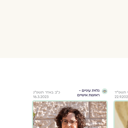
גלוית עיניים -
גוף
י תשפ״ד
כ״ב באדר תשפ״ג
ראיונות אישיים
16.3.2023
22.9.20