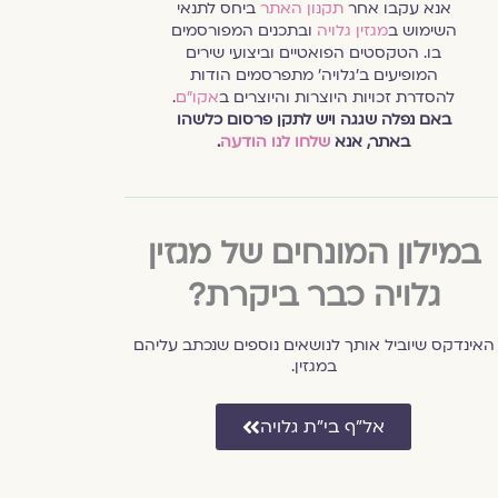
אנא עקבו אחר
תקנון האתר
ביחס לתנאי
השימוש ב
מגזין גלויה
ובתכנים המפורסמים
בו. הטקסטים הפואטיים וביצועי שירים
המופיעים ב׳גלויה׳ מתפרסמים הודות
להסדרת זכויות היוצרות והיוצרים ב
אקו״ם
.
באם נפלה שגגה ויש לתקן פרסום כלשהו
באתר, אנא
שלחו לנו הודעה
.
במילון המונחים של מגזין
גלויה כבר ביקרת?
האינדקס שיוביל אותך לנושאים נוספים שנכתב עליהם
במגזין.
אל״ף בי״ת גלויה