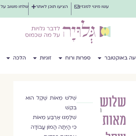
עשו מינוי למגזין
הציעו תוכן לאתר
שלחו משוב על
ה באוקטובר
ספרות ורוח
זוגיות
הלכה
שלוש
שְׁלשׁ מֵאוֹת שֶׁקֶל הוּא
רחל
בִּקֵּשׁ
רז
מאות
שִׁלַּמְנוּ אַרְבַּע מֵאוֹת
כִּי הָיְתָה הֲמוֹן עֲבוֹדָה