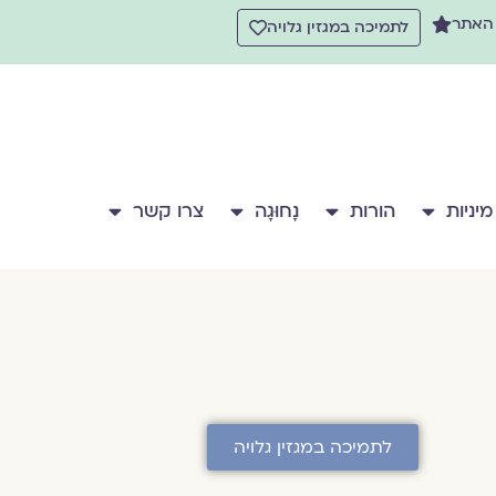
 האתר
לתמיכה במגזין גלויה
מיניות
הורות
נָחוּגָה
צרו קשר
לתמיכה במגזין גלויה