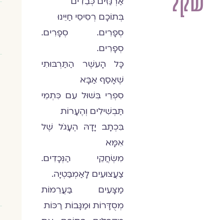
שקל
אַרְגַּזִּים כְּבֵדִים
בְּתוֹכָם רְסִיסֵי חַיֵּינוּ
סְפָרִים. סְפָרִים.
סְפָרִים.
כָּל הָעשֶׁר הַתַּרְבּוּתִי
שֶׁאָסַף אַבָּא
סִפְרֵי בִּשּׁוּל עִם כִּתְמֵי
תַּבְשִׁילִים וְהֶעָרוֹת
בִּכְתָב יָדָהּ הֶעָגֹל שֶׁל
אִמָּא
מִשְׂחֲקֵי הַנְּכָדִים.
צַעֲצוּעִים לָאַמְבַּטְיָה.
מַצָּעִים בַּעֲרֵמוֹת
מְסֻדָּרוֹת וּמַגָּבוֹת רַכּוֹת