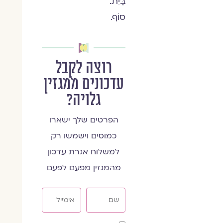
בַּיִת.
סוֹף.
רוצה לקבל
עדכונים ממגזין
גלויה?
הפרטים שלך ישארו
כמוסים וישמשו רק
למשלוח אגרת עדכון
מהמגזין מפעם לפעם
שם
אימייל
שדה