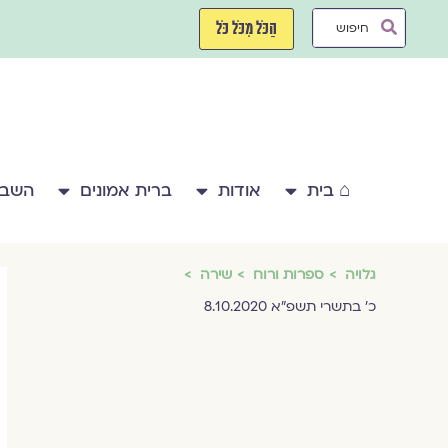
ילוג
Search
תוכן
הַכֹּל מִכֹּל כֹּל
...
⌂ בית
אודות
ברית אמונים
השבע
גלויה
ספרות ורוח
שירה
כ׳ בתשרי תשפ״א 8.10.2020