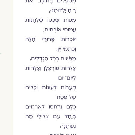
מְקַפְּלִים בְּתוֹכָם אֶת
רֵיחַ יַלְדוּתֵנוּ,
מַפּוֹת שֶׁכִּסּוּ שֻׁלְחָנוֹת
עֲמוּסֵי אוֹרְחִים,
זוֹכְרוֹת פֵּרוּרֵי חַלָּה
וְכִתְמֵי יַיִן,
מַגָּשִׁים בְּכָל הַגְּדָלִים,
צַלְּחוֹת פּוֹרְצֵלָן וְצַלָּחוֹת
לַיּוֹם־יוֹם
קְעָרוֹת לְעוּגוֹת וְכֵלִים
שֶׁל פֶּסַח
כֻּלָּם נִדְחֲסוּ לָאַרְגַּזִּים
בְּיַחַד עִם צְלִילֵי מַה
נִּשְׂתַּנָּה