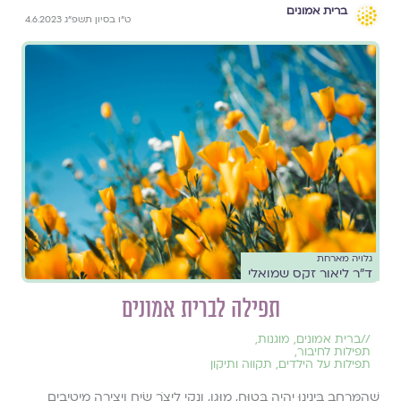
ברית אמונים
ט״ו בסיון תשפ״ג 4.6.2023
גלויה מארחת
ד"ר ליאור זקס שמואלי
תפילה לברית אמונים
//
ברית אמונים
,
מוגנות
,
תפילות לחיבור
,
תפילות על הילדים
,
תקווה ותיקון
שֶׁהַמֶּרְחָב בֵּינֵינוּ יִהְיֶה בָּטוּחַ, מוּגָן, וְנָקִי לִיצֹר שִׂיחַ וִיצִירָה מֵיטִיבִים