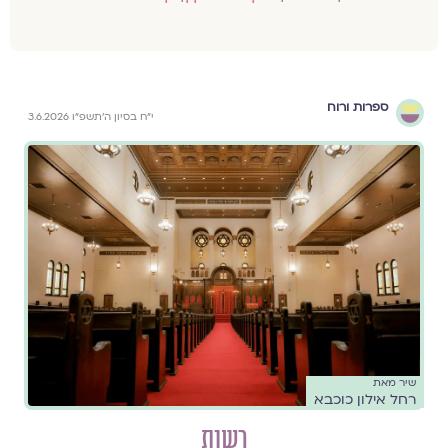
ספרות ורוח
י״ח בסיון ה׳תשפ״ו 3.6.2026
שיר מאת
רחל אילון כוכבא
רשות