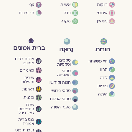
גוף
רווקות
אישות
חיי מיניות
אירוסין
נידה
נישואין
מקווה
ברית אמונים
הורות
נָחוּגָה
אודות ברית
טקסים
חיי משפחה
אמונים
וטקסיות
הריון
מאמרים
טקסי
משפחה
שירים
לידה
ותפילות
חופה וקידושין
פוריות
ראיונות
טקסי גירושין
הפלה
מוגנוּת
טקסי אבלות
שבת
מעגל השנה
התייצבות
לצד דינה
כנס ברית
אמונים
תוכנית כנס