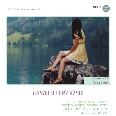
הורות
ט״ו באייר תשפ״ד 23.5.2024
גלויה מארחת
שירי פסל
תפילה לאם בת המצווה
//
אימהות
,
גיל מצוות
,
הורות
,
טקסי משפחה
,
טקסים וטקסיות
,
מסורת
,
נָחוּגָה
,
תפילות לחיבור
,
תפילות על הילדים