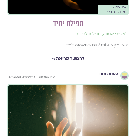
שיר מאת
יצחק גווילי
תפילת יחיד
//
שירי אמונה
,
תפילות לחיבור
הוּא יִמְצָא אוֹתִי / גַּם כְּשֶׁאֶהְיֶה לְבַד
להמשך קריאה ››
ספרות ורוח
ט״ו במרחשוון ה׳תשפ״ו, 6.11.2025