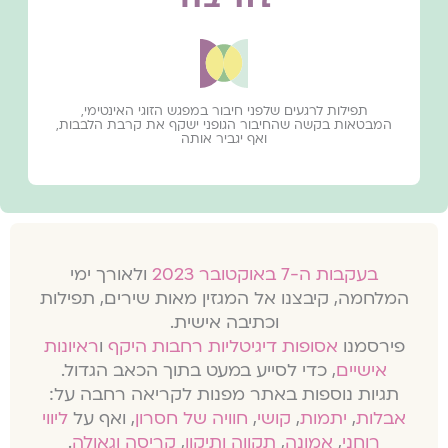
תפילות לרגעים שלפני חיבור במפגש הזוגי האינטימי,
המבטאות בקשה שהחיבור הגופני ישקף את קרבת הלבבות,
ואף יגביר אותה
בעקבות ה-7 באוקטובר 2023
ולאורך ימי
המלחמה, קיבצנו אל המגזין מאות שירים, תפילות
וכתיבה אישית.
פירסמנו
אסופות דיגיטליות רחבות היקף
ו
ראיונות
אישיים
, כדי לסייע במעט בתוך הכאב הגדול.
תגיות נוספות באתר מפנות לקריאה רחבה על:
אבלות
,
יתמות
,
קושי
,
חוויה של חסרון
, ואף על
ליווי
רוחני
,
אמונה
,
תקווה ותיקון
,
קריסה וגאולה
.