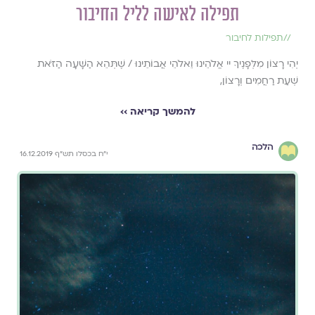
תפילה לאישה לליל החיבור
//
תפילות לחיבור
יְהִי רָצוֹן מִלְּפָנֶיךָ יי אֱלֹהֵינוּ וֵאלֹהֵי אֲבוֹתֵינוּ / שֶׁתְּהֵא הַשָּׁעָה הַזֹּאת
שְׁעַת רַחֲמִים וְרָצוֹן,
להמשך קריאה ››
הלכה
י"ח בכסלו תש"ף 16.12.2019