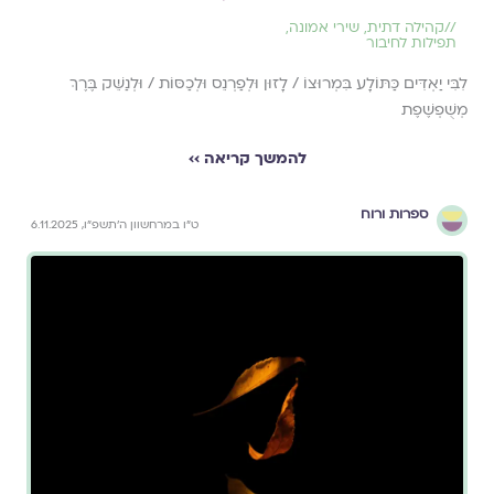
//
קהילה דתית
,
שירי אמונה
,
תפילות לחיבור
לִבִּי יַאְדִּים כַּתּוֹלָע בִּמְרוּצוֹ / לָזוּן וּלְפַרְנֵס וּלְכַסּוֹת / וּלְנַשֵּׁק בֶּרֶךְ
מְשֻׁפְשֶׁפֶת
להמשך קריאה ››
ספרות ורוח
ט״ו במרחשוון ה׳תשפ״ו, 6.11.2025