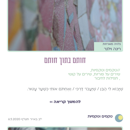
גלויה מארחת
רינה וילנר
חותם בתוך חותם
//
טקסים וטקסיות
,
שירים על פוריות
,
שירים על קושי
,
תפילות לחיבור
שֶׁיָּבוֹא לִי הַבֵּן / שֶׁיַּעֲבֹר דַּרְכִּי / וְאֶחְתֹּם אוֹתִי כְּשַׁעַר עָטוּר.
להמשך קריאה ››
טקסים וטקסיות
י"ב באייר תש"ף 6.5.2020