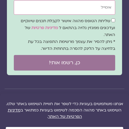
אימייל
שדה
שליחת הטופס מהווה אישור לקבלת תכנים שיווקיים
הסכמה
ועדכונים ממגזין גלויה בהתאם ל
מדיניות פרטיות
של
האתר.
* ניתן להסיר את עצמך מרשימת התפוצה בכל עת
בלחיצה על הלינק להסרה בתחתית הדיוור.
כן, רשמו אותי!
© 2026 כל
במקרה
הוקם ב ❤ על ידי –
הזכויות של מגזין
של
לימונדה 2.0
| מיתוג:
מפת אתר
|
גלויה שמורות
שגגה
סטודיו נופר דסקל
תקנון אתר
|
למרכז "גלויה"
אנא
(2019), פיתוח מיתוג:
מדיניות פרטיות
|
ושרה סגל־כץ אלא
צרו