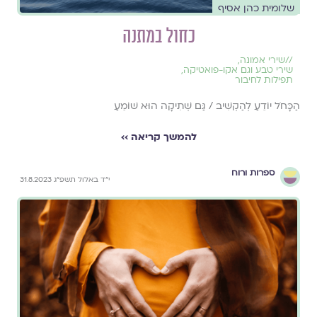
שלומית כהן אסיף
כחול במתנה
//
שירי אמונה
,
שירי טבע וגם אקו-פואטיקה
,
תפילות לחיבור
הַכָּחֹל יוֹדֵעַ לְהַקְשִׁיב / גַּם שְׁתִיקָה הוּא שׁוֹמֵעַ
להמשך קריאה ››
ספרות ורוח
י״ד באלול תשפ״ג 31.8.2023