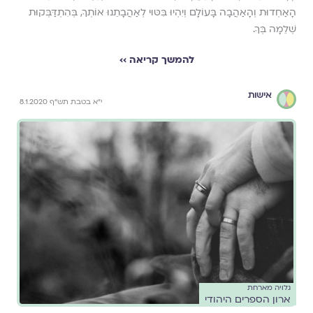
הָאַחְדוּת וְהָאַהֲבָה בָּעוֹלָם וְיִהְיוּ בִּטּוּי לְאַהֲבָתֵנוּ אוֹתְךָ, בְּהִתְדַּבְּקוּת
שְׁלֵמָה בְּךָ.
להמשך קריאה ››
אישות
י"א בטבת תש"ף 8.1.2020
גלויה מארחת
ארון הספרים היהודי