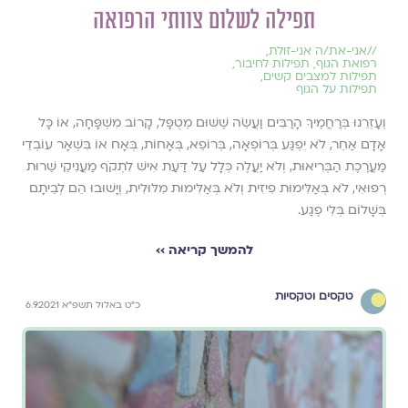
תפילה לשלום צוותי הרפואה
//
אני-את/ה אני-זולת
,
רפואת הגוף
,
תפילות לחיבור
,
תפילות למצבים קשים
,
תפילות על הגוף
וְעָזְרֵנוּ בְּרַחֲמֶיךָ הָרַבִּים וַעֲשֵׂה שֶׁשּׁוּם מְטֻפָּל, קָרוֹב מִשְׁפָּחָה, אוֹ כָּל
אָדָם אַחֵר, לֹא יִפְגַּע בְּרוֹפְאָה, בְּרוֹפֵא, בְּאָחוֹת, בְּאָח אוֹ בִּשְׁאָר עוֹבְדֵי
מַעֲרֶכֶת הַבְּרִיאוּת, וְלֹא יַעֲלֶה כְּלָל עַל דַּעַת אִישׁ לִתְקֹף מַעֲנִיקֵי שֵׁרוּת
רְפוּאִי, לֹא בְּאַלִּימוּת פִיזִית וְלֹא בְּאַלִּימוּת מִלּוּלִית, וְיָשׁוּבוּ הֵם לְבֵיתָם
בְּשָׁלוֹם בְּלִי פֶגַע.
להמשך קריאה ››
טקסים וטקסיות
כ"ט באלול תשפ"א 6.9.2021