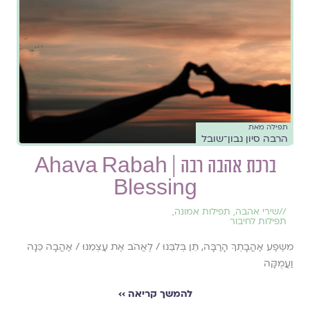
תפילה מאת
הרבה סיון נבון־שובל
ברכת אהבה רבה | Ahava Rabah
Blessing
//
שירי אהבה
,
תפילות אמונה
,
תפילות לחיבור
מִשֶּפַע אַהֲבָתְךָ הָרַבָּה, תֵּן בְּלִבֵּנוּ / לֶאֱהֹב אֶת עַצְמֵנוּ / אַהֲבָה כֵּנָה
וַעֲמֻקָּה
להמשך קריאה ››