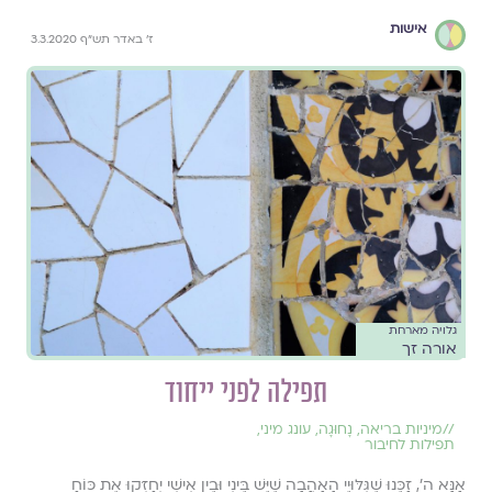
אישות
ז' באדר תש"ף 3.3.2020
גלויה מארחת
אורה זך
תפילה לפני ייחוד
//
מיניות בריאה
,
נָחוּגָה
,
עונג מיני
,
תפילות לחיבור
אָנָּא ה', זַכֵּנוּ שֶׁגִּלּוּיֵי הָאַהֲבָה שֶׁיֵּשׁ בֵּינִי וּבֵין אִישִׁי יְחַזְּקוּ אֶת כּוֹחַ