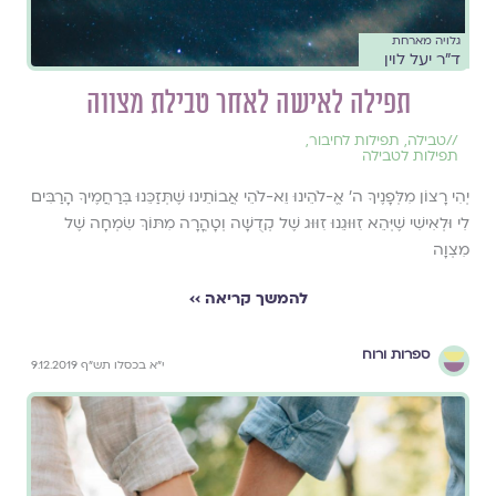
גלויה מארחת
ד"ר יעל לוין
תפילה לאישה לאחר טבילת מצווה
//
טבילה
,
תפילות לחיבור
,
תפילות לטבילה
יְהִי רָצוֹן מִלְּפָנֶיךָ ה' אֱ-לֹהֵינוּ וֵא-לֹהֵי אֲבוֹתֵינוּ שֶׁתְּזַכֵּנוּ בְּרַחֲמֶיךָ הָרַבִּים
לִי וּלְאִישִׁי שֶׁיְּהֵא זִוּוּגֵנוּ זִוּוּג שֶׁל קְדֻשָּׁה וְטָהֳרָה מִתּוֹךְ שִׂמְחָה שֶׁל
מִצְוָה
להמשך קריאה ››
ספרות ורוח
י"א בכסלו תש"ף 9.12.2019