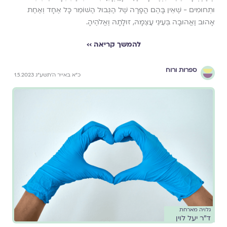
וּתְחוּמִים - שֶׁאֵין בָּהֶם הֲפָרָה שֶׁל הַגְּבוּל הַשּׁוֹמֵר כָּל אֶחָד וְאַחַת
אָהוּב וַאֲהוּבָה בְּעֵינֵי עַצְמָהּ, זוּלָתָהּ וֶאֱלֹהֶיהָ.
להמשך קריאה ››
ספרות ורוח
כ״א באייר ה׳תשע״ג 1.5.2023
גלויה מארחת
ד"ר יעל לוין