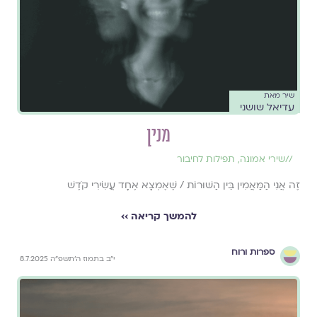
שיר מאת
עדיאל שושני
מנין
//
שירי אמונה
,
תפילות לחיבור
זֶה אֲנִי הַמַּאֲמִין בֵּין הַשּׁוּרוֹת / שֶׁאֶמְצָא אֶחָד עֲשִׂירִי קֹדֶשׁ
להמשך קריאה ››
ספרות ורוח
י״ב בתמוז ה׳תשפ״ה 8.7.2025