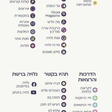
גלויות
קולות קוראים
מתארחות
על המגזין
אירועים
Gluya
Magazine
בתקשורת
מה חדש
איגרות
שנשלחו
הרבנית שרה
סגל־כץ
המלצות
צוות גלויה
מפת אתר
מרכז גלויה
תודות
מילון מושגים
הדרכות
תהיו בקשר
גלויה ברשת
והרצאות
גלויה
דברו איתנו
בפייסבוק
לקראת
הצטרפו אלינו
כלולות
גלויה ביוטיוב
תמכו בנו
חיי הרווקות
הציעו לנו תוכן
חיי הנישואים
שלחו לנו