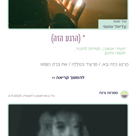
שיר מאת
עדיאל שושני
* (הרגע הזה)
//
שירי אמונה
,
תפילות לחיבור
,
תקווה ותיקון
הָרֶגַע הַזֶּה בָּא, / מַרְעִיד בִּטְלָלָיו / אֶת בְּרַק הַנֶּפֶשׁ
להמשך קריאה ››
ספרות ורוח
ט״ו במרחשוון ה׳תשפ״ו, 6.11.2025