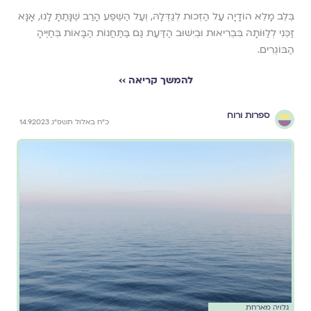
בְּלֵב מָלֵא הוֹדָיָה עַל הַזְּכוּת לְגַדְּלָהּ, וְעַל הַשֶּׁפַע הָרַב שֶׁנָּתַתָּ לָנוּ, אָנָּא
זַכֵּנִי לְלַוּוֹתָהּ בִּבְרִיאוּת וּבְיִשּׁוּב הַדַּעַת גַּם בַּתַּחֲנוֹת הַבָּאוֹת בְּחַיֶּיהָ
הַבּוֹגְרִים.
להמשך קריאה ››
ספרות ורוח
כ״ח באלול תשפ״ג 14.9.2023
גלויה מארחת