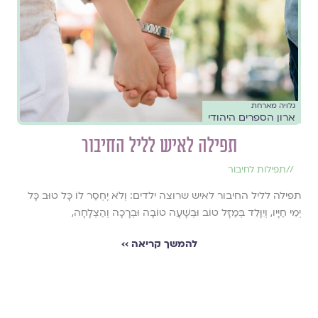
גלויה מארחת
ארון הספרים היהודי
תפילה לאיש לליל החיבור
//
תפילות לחיבור
תפילה לליל החיבור לאיש שרוצה ילדים: וְלֹא יֶחְסַר לוֹ כָּל טוּב כָּל
יְמֵי חַיָּיו, וְיִוָּלֵד בְּמַזָּל טוֹב וּבְשָׁעָה טוֹבָה וּבְרָכָה וְהַצְלָחָה,
להמשך קריאה ››