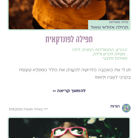
גלויה מארחת
תהילה אזולאי שאול
תפילה לפונדקאית
//
הריון
,
התמודדות רוחנית
,
לידה
,
תפילה להריון ולידה
,
תפילות לחיבור
תֵּן לִי אֶת הָאַהֲבָה הַדְּרוּשָׁה לְהַעֲנִיק אֶת הַיֶּלֶד הַמֻּפְלָא שֶׁצָּמַח
בְּקִרְבִּי לְאָבִיו וּלְאִמּוֹ
להמשך קריאה ››
הורות
י״ד באלול תשפ״ג 31.8.2023