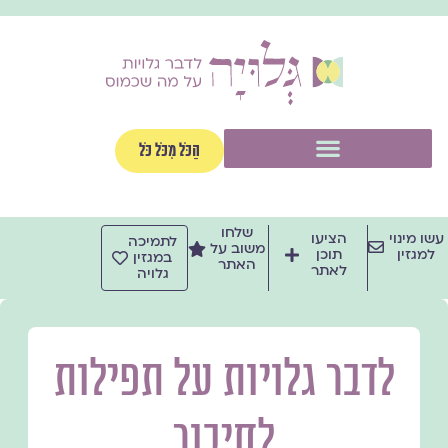
ילוג
תוכן
תפריט
הַכֹּל מִכֹּל כֹּל
שלחו
עשו מינוי
הציעו
לתמיכה
משוב על
למגזין
תוכן
במגזין
האתר
לאתר
גלויה
לדבר גלויות על תפילות
לחיבור