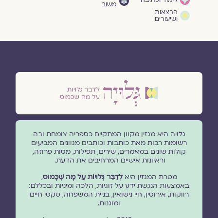
לימוד וכתיבה
משוב
הרצאות
ושיעורים
גלויה היא מגזין מקוון המתקיים כספריה צומחת ובה
רשומות רבות מאת כותבות וכותבים מגוונים המביעים
קולות שונים במאמרים, שירים, תפילות, מסות פרוזה,
וראיונות אישיים המרחיבים את הדעת.
מטרת המגזין היא
לְדַבֵּר גְּלוּיוֹת עַל מָה שֶׁכָּמוּס
,
באמצעות הנגשת ידע על זוגיות, הלכה ומיניות ובכללם:
רווקות, אירוסין, חיי נישואין, בניית המשפחה, טקסי חיים
ומוגנוּת.