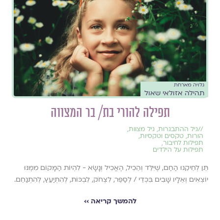
גלויה מארחת
תהילה אזולאי שאול
תפילה להורי בת/ בר המצווה
//
גיל ההתבגרות
,
גיל מצוות
,
הורות
,
טקסים וטקסיות
,
תפילות לחיבור
,
תפילות על הילדים
תֵּן לְחֵיקֵנוּ הַחַם, שֶׁיִּלֵּד וְהֵכִיל, הֶאֱכִיל וְנָשָׂא - לִהְיוֹת הַמָּקוֹם מִמֶּנּוּ
יוֹצְאִים וְאֵלָיו שָׁבִים בִּכְדֵי / לְסַפֵּר, לִצְחֹק, לִבְכּוֹת, לְהִתְיַעֵץ, לְהִתְנַחֵם.
להמשך קריאה ››