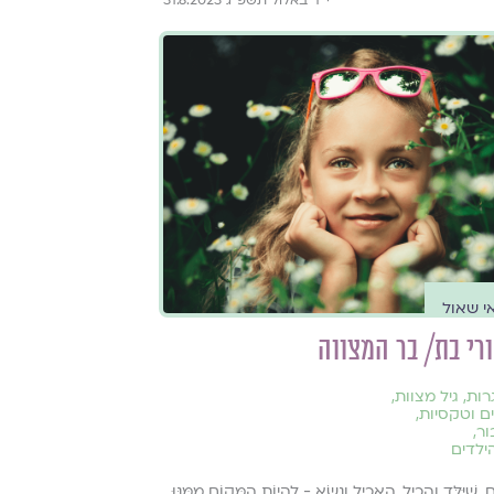
י שאול
רי בת/ בר המצווה
רות
,
גיל מצוות
,
ם וטקסיות
,
ור
,
ילדים
, שֶׁיִּלֵּד וְהֵכִיל, הֶאֱכִיל וְנָשָׂא - לִהְיוֹת הַמָּקוֹם מִמֶּנּוּ