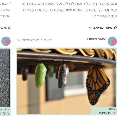
בְּלֵב מָלֵא הוֹדָיָה עַל הַזְּכוּת לְגַדְּלָהּ, וְעַל הַשֶּׁפַע הָרַב שֶׁנָּתַתָּ לָנוּ,
אָנָּא זַכֵּנִי לְלַוּוֹתָהּ בִּבְרִיאוּת וּבְיִשּׁוּב הַדַּעַת גַּם בַּתַּחֲנוֹת הַבָּאוֹת
המשוכה
בְּחַיֶּיהָ הַבּוֹגְרִים.
הבחירה
להמשך קריאה ››
להמשך 
טקסי משפחה
ט"ו באב תש"ף 5.8.2020
מאת
גלויה 
צוות גלויה
רחל א