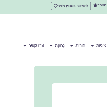
 האתר
לתמיכה במגזין גלויה
מיניות
הורות
נָחוּגָה
צרו קשר