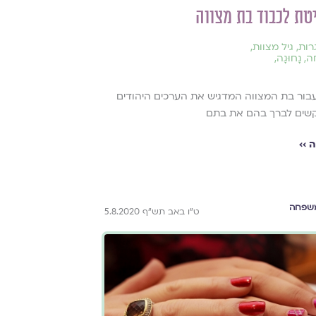
טת לכבוד בת מצווה
רות
,
גיל מצוות
,
ה
,
נָחוּגָה
,
בור בת המצווה המדגיש את הערכים היהודים
שים לברך בהם את בתם
 ››
שפחה
ט"ו באב תש"ף 5.8.2020