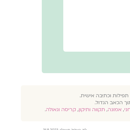
תפילות וכתיבה אישית.
וך הכאב הגדול.
חני
,
אמונה
,
תקווה ותיקון
,
קריסה וגאולה
.
י״ד באלול תשפ״ג 31.8.2023