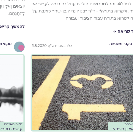
״הגעתי לגיל 40, והחלטתי שיום הולדת עגול זה סיבה לעבור את
יוֹצְאִים וְאֵלָיו ש
, ולקרוא בתורה״ - ד״ר רבקה נריה בן-שחר כותבת על
לְהִתְנַחֵם.
 לקרוא בתורה עבור הציבור ועבורה
להמשך קריאה
קריאה ››
טקסי משפחה
טקסי מ
ט"ו באב תש"ף 5.8.2020
מארחת
גלויה מארחת
ילון כוכבא
עטרה סנובל 