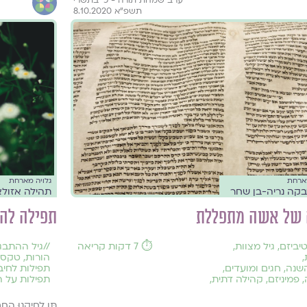
תשפ״א 8.10.2020
מארחת
גלויה מארחת
בקה נריה-בן שחר
תהילה אזולא
 של אשה מתפללת
תפילה להו
יביזם
,
גיל מצוות
,
⏱️ 7 דקות קריאה
//
גיל ההתבג
,
הורות
,
טקסי
שנה, חגים ומועדים
,
תפילות לחיב
,
פמיניזם
,
קהילה דתית
,
תפילות על ה
תֵּן לְחֵיקֵנוּ הַחַם