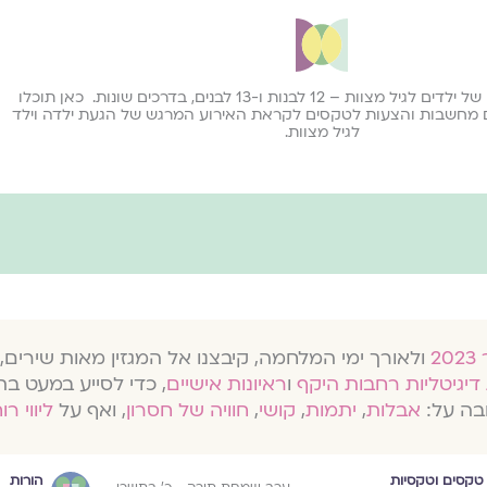
נהוג לציין את הגעתם של ילדים לגיל מצוות – 12 לבנות ו-13 לבנים, בדרכים שונות. כאן תוכלו
ם מחשבות והצעות לטקסים לקראת האירוע המרגש של הגעת ילדה וילד
לגיל מצוות.
ולאורך ימי המלחמה, קיבצנו אל המגזין מאות שירים, 
דיגיטליות רחבות היקף
ו
ראיונות אישיים
, כדי לסייע במעט בת
בה על:
אבלות
,
יתמות
,
קושי
,
חוויה של חסרון
, ואף על
ליווי רו
טקסים וטקסיות
הורות
ערב שמחת תורה - כ׳ בתשרי