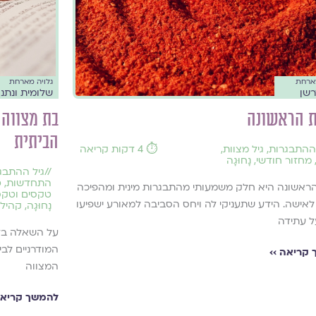
גלויה מארחת
מארחת
שלומית ונתנ
רשן
בת מצווה 
ת הראשונה
הביתית
 ההתבגרות
,
גיל מצוות
,
⏱️ 4 דקות קריאה
מחזור חודשי
,
נָחוּגָה
//
גיל ההתבג
התחדשות
,
ט
ראשונה היא חלק משמעותי מהתבגרות מינית ומהפיכה
טקסים וטקס
לאישה. הידע שתעניקי לה ויחס הסביבה למאורע ישפיעו
נָחוּגָה
,
קהילה
ל עתידה
על השאלה בדב
המודרניים לב
קריאה ››
המצווה
להמשך קריאה