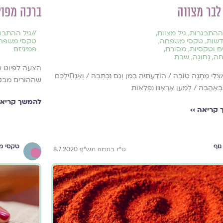
לבר מצווה
ברכה מפוי
 ההתבגרות
,
גיל מצוות
,
//
גיל ההתבג
שות
,
טקסי משפחה
,
טקסי משפח
 וטקסיות
,
מסורת
,
פמיניזם
ה
,
נָחוּגָה
,
שבת
הצעה לפיוט ע
אֶצְלִי מַתָּנָה טוֹבׇה / הוֹדַעְתִּיהׇ בַמׇּן וְגַם נִכְתְּבׇה / וְאַנְחׅילְכֶם
שההורים מבק
וּבְאַהֲבׇה / לְמַעַן אַרַאֶנּוּ נִפְלׇאוֹת
להמשך קריאה
קריאה ››
גוף
טקסי מ
ט"ז בתמוז תש"ף 8.7.2020