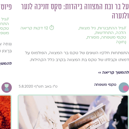
על בר ובת המצווה ביהדות: טקס חניכה לנער
פיוט 
ולנערה
//
גיל
התחד
//
גיל ההתבגרות
,
גיל מצוות
,
⏱️ 12 דקות קריאה
טקסים
הלכה
,
התחדשות
,
משפח
טקסי משפחה
,
מסורת
,
נָחוּגָה
גְּנוּזׇה 
בְּרָצוֹן 
התפתחות חלקיו השונים של טקס בר המצווה, הפולמוס על
דמותו וקבלתו של טקס בת המצווה בקרב כלל הקהילות.
להמשך 
להמשך קריאה ››
טקסי משפחה
ט"ו באב תש"ף 5.8.2020