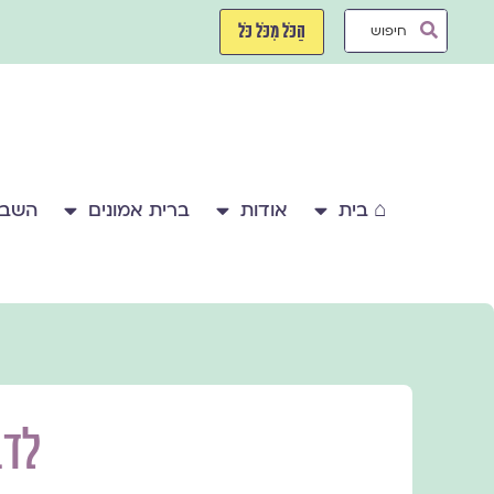
ילוג
Search
תוכן
הַכֹּל מִכֹּל כֹּל
...
⌂ בית
אודות
ברית אמונים
השבע
לדב