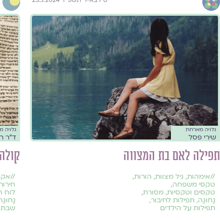
גלויה מארחת
גלויה 
שירי פסל
ד"ר ר
תפילה לאם בת המצווה
קולה
//
אימהות
,
גיל מצוות
,
הורות
,
//
אקט
טקסי משפחה
,
חירות
טקסים וטקסיות
,
מסורת
,
לוח ה
נָחוּגָה
,
תפילות לחיבור
,
נָחוּגָה
תפילות על הילדים
שבת