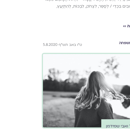
ָׁבִים בִּכְדֵי / לְסַפֵּר, לִצְחֹק, לִבְכּוֹת, לְהִתְיַעֵץ,
 ››
שפחה
ט"ו באב תש"ף 5.8.2020
ואבי שמידמן