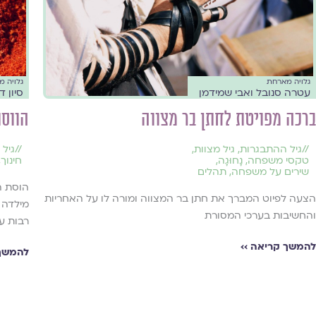
גלויה מארחת
גלויה 
עטרה סנובל ואבי שמידמן
סיון ד
ברכה מפויטת לחתן בר מצווה
הווס
//
גיל ההתבגרות
,
גיל מצוות
,
//
גיל
טקסי משפחה
,
נָחוּגָה
,
חינוך
,
שירים על משפחה
,
תהלים
הוסת ה
הצעה לפיוט המברך את חתן בר המצווה ומורה לו על האחריות
מילדה 
והחשיבות בערכי המסורת
רבות ע
להמשך קריאה ››
להמשך 