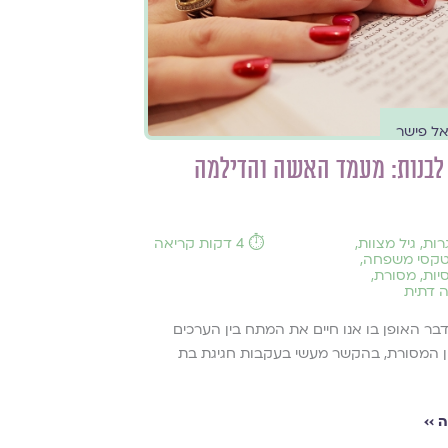
אל פישר
לבנות: מעמד האשה והדילמה
רות
,
גיל מצוות
,
⏱️ 4 דקות קריאה
קסי משפחה
,
יות
,
מסורת
,
 דתית
ר האופן בו אנו חיים את המתח בין הערכים
ין המסורת, בהקשר מעשי בעקבות חגיגת בת
 ››