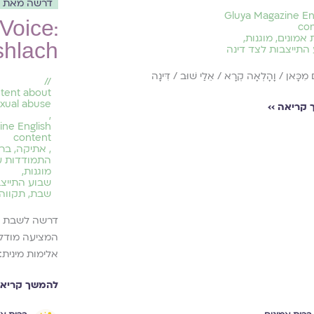
דרשה מאת הר
Gluya Magazine En
Voice:
co
 אמונים
,
מוגנות
,
shlach
התייצבות לצד דינה
 מִכָּאן / וָהָלְאָה קְרָא / אֵלַי שׁוּב / דִּינָה
//
ntent about
xual abuse
קריאה ››
,
ine English
content
,
אתיקה
,
ברי
התמודדות עם
מוגנות
,
שבוע התייצב
שבת
,
תקווה 
דרשה לשבת די
המציעה מודל 
אלימות מינית:
להמשך קריאה