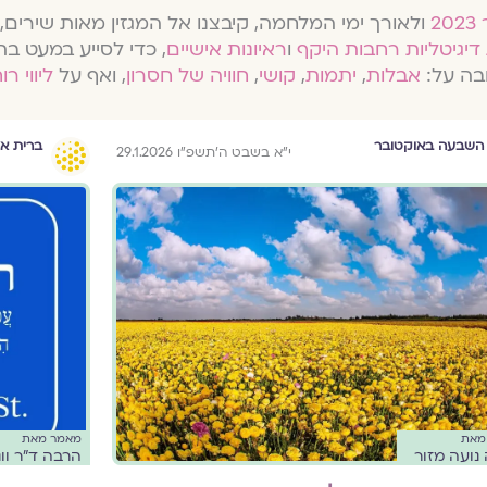
ולאורך ימי המלחמה, קיבצנו אל המגזין מאות שירים, 
דיגיטליות רחבות היקף
ו
ראיונות אישיים
, כדי לסייע במעט בת
בה על:
אבלות
,
יתמות
,
קושי
,
חוויה של חסרון
, ואף על
ליווי רו
השבעה באוקטובר
ברית אמ
י״א בשבט ה׳תשפ״ו 29.1.2026
מאת
מאמר מאת
ה נועה מזור
הרבה ד״ר וונ