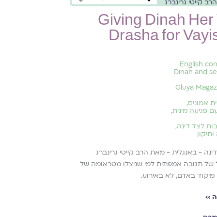
ב קייטי גרינברג
Giving Dinah Her 
Drasha for Vayi
English co
Dinah and se
Gluya Magaz
ת אמונים
,
 פגיעה מינית
,
ות לצד דינה
,
ותיקון
נה - באנגלית - מאת הרב קייטי גרינברג
של תגובה אמפתית למי שניצלו מטראומה של
 מיקוד באדם, לא באירוע.
 ››