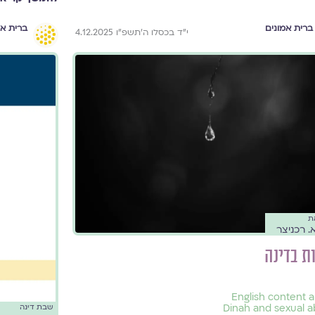
ברית אמונים
ברית אמ
י״ד בכסלו ה׳תשפ״ו 4.12.2025
ת
. רכניצר
 בדינה
English content 
Dinah and sexual 
שבת דינה