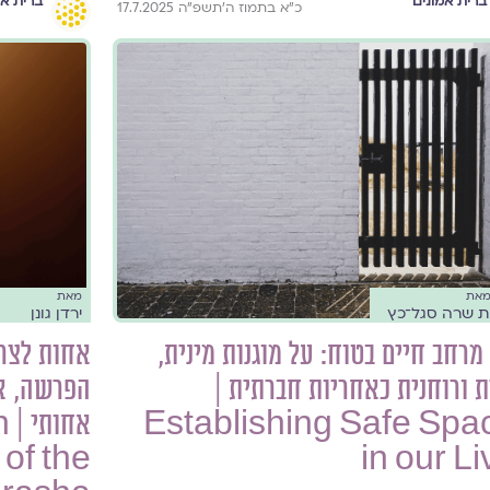
ברית אמונים
ברית אמ
כ״א בתמוז ה׳תשפ״ה 17.7.2025
מאת
מאת
ת שרה סגל־כץ
ירדן גונן
 מרחב חיים בטוח: על מוגנות מינית,
אחות לצרה
 ורוחנית כאחריות חברתית |
הפרשה, אל
Establishing Safe Spa
א
of the
in our L