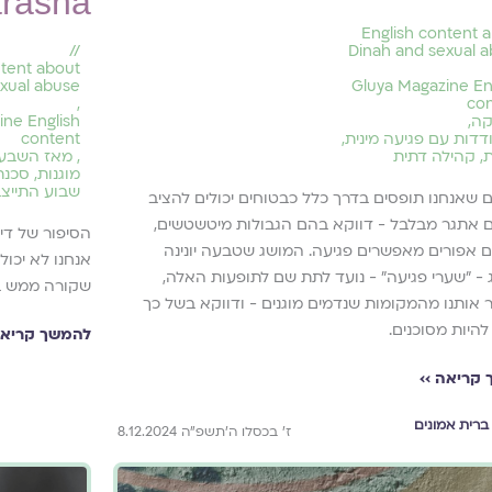
rasha
English content 
//
Dinah and sexual 
ntent about
xual abuse
Gluya Magazine En
,
co
קה
,
ine English
דות עם פגיעה מינית
,
content
ת
,
קהילה דתית
,
מאז השבעה
מוגנות
,
סכנת
שבוע התייצב
 שאנחנו תופסים בדרך כלל כבטוחים יכולים להציב
 אתגר מבלבל - דווקא בהם הגבולות מיטשטשים,
הסיפור של דינ
ם אפורים מאפשרים פגיעה. המושג שטבעה יונינה
אנחנו לא יכו
 - "שערי פגיעה" - נועד לתת שם לתופעות האלה,
שקורה ממש ב
ר אותנו מהמקומות שנדמים מוגנים - ודווקא בשל כך
להיות מסוכנים.
להמשך קריאה
קריאה ››
ברית אמונים
ז׳ בכסלו ה׳תשפ״ה 8.12.2024