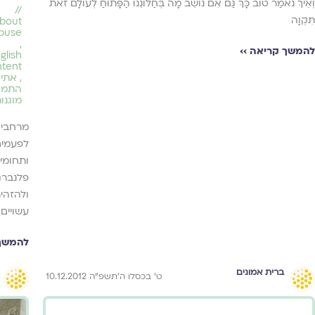
וְאֵיךְ נֹאמַר טוֹב כָּךְ גַּם אִם נוֹשֵׁב מָה בְּחַלּוֹנֵנוּ הַפָּתוּחַ לְעוֹלָם זֹאת
//
תִּקְוָה
about
abuse
,
להמשך קריאה ››
glish
ntent
,
אתי
התמוד
מוגנו
מרחבים
לפעמים
ותחומי
פלנברג
ולהזהי
עשויים 
להמשך 
ברית אמונים
ט׳ בכסלו ה׳תשפ״ה 10.12.2012