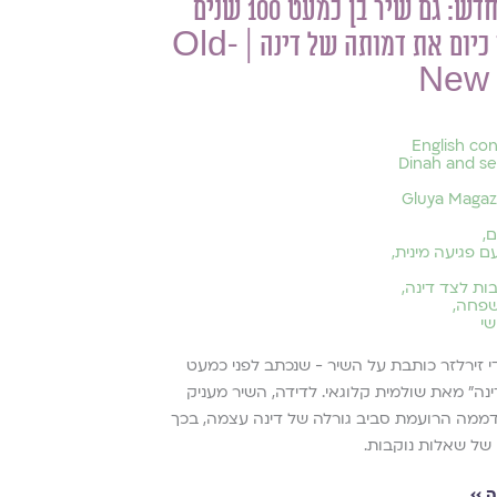
שיר ישן-חדש: גם שיר בן כמעט 100 שנים
מחדש לנו כיום את דמותה של דינה | Old-
New
English co
Dinah and se
Gluya Magaz
ם
,
 פגיעה מינית
,
ות לצד דינה
,
שפחה
,
שי
י זירלזר כותבת על השיר - שנכתב לפני כמעט
 ״דינה״ מאת שולמית קלוגאי. לדידה, השיר מעניק
דממה הרועמת סביב גורלה של דינה עצמה, בכך
של שאלות נוקבות.
 ››