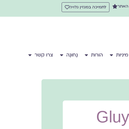
 האתר
לתמיכה במגזין גלויה
מיניות
הורות
נָחוּגָה
צרו קשר
Gluya M