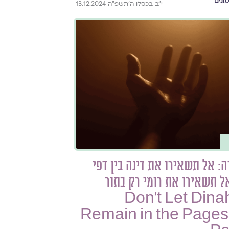
ונים
י״ב בכסלו ה׳תשפ״ה 13.12.2024
: אל תשאירו את דינה בין דפי
 תשאירו את רומי רק בתור
חותי | Don’t Let Dinah
Remain in the Pages 