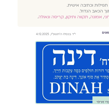
תפילות וכתיבה אישית.
וך הכאב הגדול.
חני
,
אמונה
,
תקווה ותיקון
,
קריסה וגאולה
.
ונים
י״ד בכסלו ה׳תשפ״ו, 4.12.2025
די זירלר