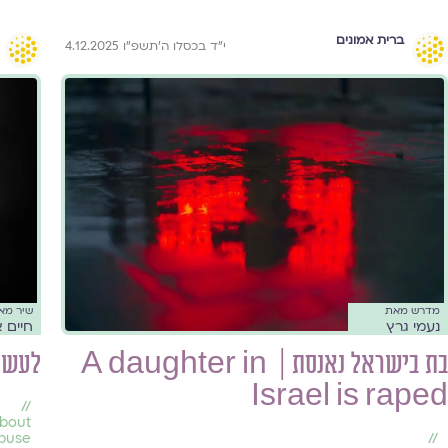
ברית אמונים
י״ד בכסלו ה׳תשפ״ו 4.12.2025
מדרש מאת
שיר מא
נעמי גרץ
חיים א
בת בישראל נאנסת | A daughter in
לעשות
Israel is raped
//
about
abuse
//