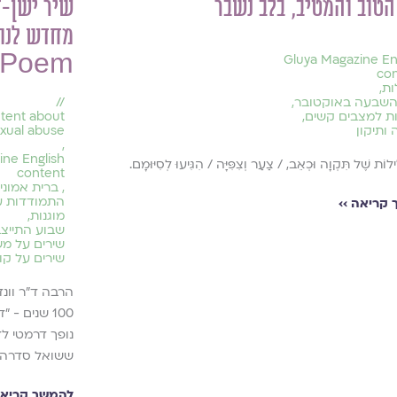
הטוב והמטיב, בלב נשבר
 Poem
Gluya Magazine En
co
ות
,
השבעה באוקטובר
,
//
ת למצבים קשים
,
ntent about
 ותיקון
xual abuse
,
ine English
ילוֹת שֶׁל תִּקְוָה וּכְאֵב, / צַעַר וְצִפִּיָּה / הִגִּיעוּ לְסִיּוּמָם.
content
,
ברית אמוני
התמודדות עם
קריאה ››
מוגנות
,
שבוע התייצב
שירים על מ
שירים על קו
הרבה ד״ר וונד
100 שנים -
נופך דרמטי ל
ששואל סדרה 
להמשך קריאה