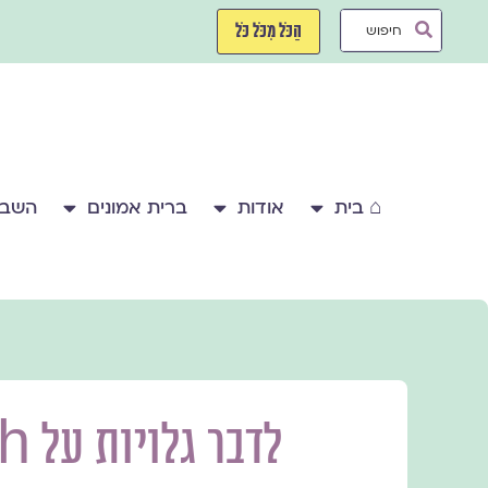
ילוג
Search
תוכן
הַכֹּל מִכֹּל כֹּל
...
⌂ בית
אודות
ברית אמונים
השבע
לד