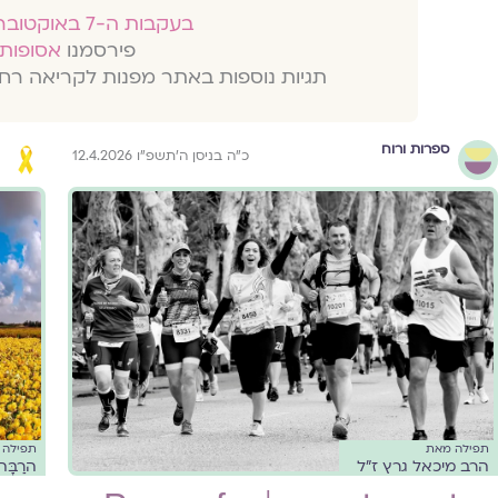
בעקבות ה-7 באוקטובר 2023
פירסמנו
אסופות 
תגיות נוספות באתר מפנות לקריאה רח
ספרות ורוח
כ״ה בניסן ה׳תשפ״ו 12.4.2026
תפילה מאת
תפילה 
הרב מיכאל גרץ ז״ל
הרַבָּ