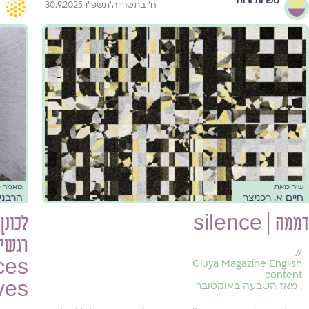
ספרות ורוח
ח׳ בתשרי ה׳תשפ״ו 30.9.2025
שיר מאת
מאמר 
חיים א. רכניצר
הרבני
דממה | silence
לכונן
רגשית
//
ces
Gluya Magazine English
content
ives
,
מאז השבעה באוקטובר