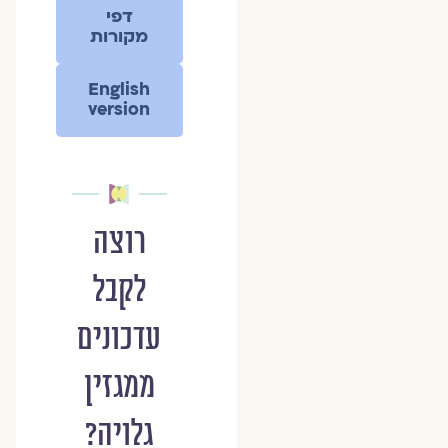
דפי
מקורות
English
version
רוצה
לקבל
עדכונים
ממגזין
גלויה?