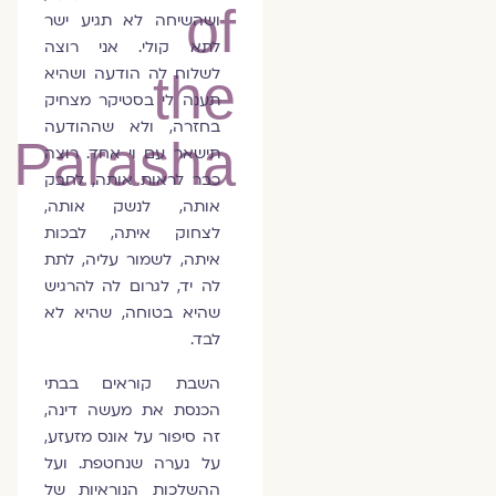
of
ושהשיחה לא תגיע ישר
לתא קולי. אני רוצה
לשלוח לה הודעה ושהיא
the
תענה לי בסטיקר מצחיק
בחזרה, ולא שההודעה
Parasha
תישאר עם וי אחד. רוצה
כבר לראות אותה, לחבק
אותה, לנשק אותה,
לצחוק איתה, לבכות
איתה, לשמור עליה, לתת
לה יד, לגרום לה להרגיש
שהיא בטוחה, שהיא לא
לבד.
השבת קוראים בבתי
הכנסת את מעשה דינה,
זה סיפור על אונס מזעזע,
על נערה שנחטפת. ועל
ההשלכות הנוראיות של