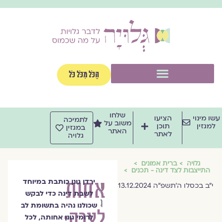
וג
וכן
תפריט
הַכֹּל מִכֹּל כֹּל
שלחו
שו מינוי
הציעו
לתמיכה
משוב על
למגזין
תוכן
במגזין
האתר
לאתר
גלויה
גלויה
ברית אמונים
התייצבות לצד דינה - תכנים
אחות
ירדן גונן כותבת במיוחד
ירדן
י״ב בכסלו ה׳תשפ״ה 13.12.2024
לשבת דינה כדי לבקש
גונן
שכולנו נהיה בתשומת לב
לצרה:
לרומי גונן אחותה, לכל