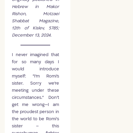
Hebrew in Makor
Rishon, Motzaei
Shabbat Magazine,
12th of Kislev, 5785;
December 13, 2024.
I never imagined that
for so many days I
would introduce
myself: "I'm Romi's
sister. Sorry we're
meeting under these
circumstances." Don't
get me wrong—I am
the proudest person in
the world to be Romi’s
sister – this