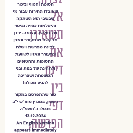
חטופה וחטוף ונזכור
אל
שאובדן החירות עבור מי
שבשבי הוא השתקה
והיאלמות כפויה וביטוי
תשאירו
של חולשה עצומה. ירדן
מבקשת שנתעורר ונאזין
את
לדינה מפרשת וישלח
ונתעורר ונאזין לשוועת
החטופות והחטופים
דינה
ולתחינה של בנות ובני
המשפחה ושצריכה
בין
להגיע מכולנו!
טור שהתפרסם במקור
דפי
ראשון, במגזין מוצ״ש י״ב
בכסלו ה׳תשפ״ה
13.12.2024
הפרשה,
An English version
appears immediately