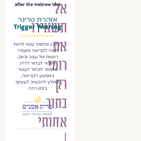
אל
after the Hebrew text
אזהרת טריגר
תשאירו
Trigger Warning
את
התוכן שלפניך עשוי להיות
קשה לקריאה ומעורר
רגשות של עצב וכאב.
רומי
אפשר לבחור לדלג
ואפשר לבחור לעצור
באמצע הקריאה.
רק
מומלץ להקשיב לעצמך
בזמן הזה.
בתור
אחותי