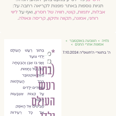
תגיות נוספות באתר מפנות לקריאה רחבה על:
אבלות
,
יתמות
,
קושי
,
חוויה של חסרון
, ואף על
ליווי
רוחני
,
אמונה
,
תקווה ותיקון
,
קריסה וגאולה
.
גלויה
השבעה באוקטובר
אסופת אחרי החגים
*
בְּתוֹךְ רַעַשׁ הָעוֹלָם
מיטל
ה׳ בתשרי ה׳תשפ״ה 7.10.2024
יַלְדִּי צוֹעֵד
גזלה
וַאֲנִי בּוֹ אֶבֶן וְהַבְטָחָה
(בתוך
רופא
צוּק שֶׁל נֶחָמוֹת.
מֵאָז אוֹקְטוֹבֶּר
רעש
בְּכָל הָעוֹלָמוֹת
עוֹמְדִים יְלָדִים
עַל קְצוֹת אֶצְבָּעוֹת
העולם
דַּקּוֹת
מַבִּיטִים אֶל הָאֹפֶק
אֶל כָּל רְעִידוֹת