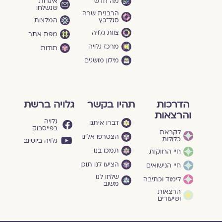
מה חדש
איגרות
שנשלחו
הרבנית שרה
סגל־כץ
המלצות
צוות גלויה
מפת אתר
מרכז גלויה
תודות
מילון מושגים
הדרכות
תהיו בקשר
גלויה ברשת
והרצאות
גלויה
דברו איתנו
בפייסבוק
לקראת
הצטרפו אלינו
כלולות
גלויה ביוטיוב
תמכו בנו
חיי הרווקות
הציעו לנו תוכן
חיי הנישואים
שלחו לנו
לימוד וכתיבה
משוב
הרצאות
ושיעורים