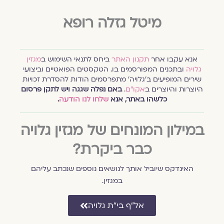
מיטל גזלה רופא
אנא עקבו אחר
תקנון האתר
ביחס לתנאי השימוש ב
מגזין
גלויה
ובתכנים המפורסמים בו. הטקסטים הפואטיים וביצועי
שירים המופיעים ב׳גלויה׳ מתפרסמים הודות להסדרת זכויות
היוצרות והיוצרים ב
אקו״ם
.
באם נפלה שגגה ויש לתקן פרסום
כלשהו באתר, אנא
שלחו לנו הודעה
.
במילון המונחים של מגזין גלויה
כבר ביקרת?
האינדקס שיוביל אותך לנושאים נוספים שנכתב עליהם
במגזין.
אל״ף בי״ת גלויה