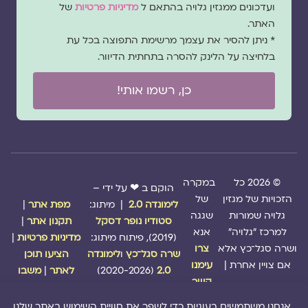
ועדכונים ממגזין גלויה בהתאם ל
מדיניות פרטיות
של
האתר.
* ניתן להסיר את עצמך מרשימת התפוצה בכל עת
בלחיצה על הלינק להסרה בתחתית הדיוור.
כן, רשמו אותי!
© 2026 כל
במקרה
הוקם ב ❤ על ידי –
הזכויות של מגזין
של
לימונדה 2.0
| מיתוג:
מפת אתר
|
גלויה שמורות
שגגה
סטודיו נופר דסקל
תקנון אתר
|
למרכז "גלויה"
אנא
(2019), פיתוח מיתוג:
מדיניות פרטיות
|
ושרה סגל־כץ אלא
צרו
שרה סגל־כץ
ו
לימונדה
הציעו תוכן
אם צויין אחרת |
עימנו
2.0
(2020-2026)
לאתר
|
משבו
קשר
אותנו
|
תמכו בנו