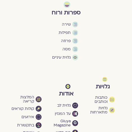
ספרות ורוח
שירה
תפילות
פרוזה
מסה
גלוית עיניים
גלויות
אודות
המלצות
כותבות
קריאה
וכותבים
גלוית לב
גלויות
קולות קוראים
מתארחות
על המגזין
אירועים
Gluya
Magazine
בתקשורת