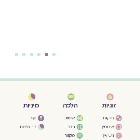
הישראלית ונפגעת
בעצמה, מספרת על
מעגל ההדף של
הפגיעות המיניות
להמשך קריאה ››
6
5
4
3
2
1
מיניות
זוגיות
הלכה
גוף
רווקות
אישות
חיי מיניות
אירוסין
נידה
נישואין
מקווה