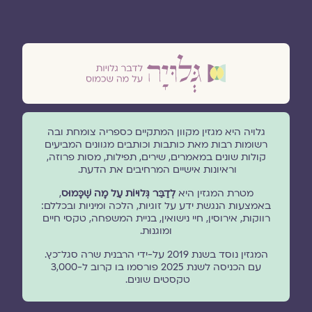
גלויה היא מגזין מקוון המתקיים כספריה צומחת ובה
רשומות רבות מאת כותבות וכותבים מגוונים המביעים
קולות שונים במאמרים, שירים, תפילות, מסות פרוזה,
וראיונות אישיים המרחיבים את הדעת.
מטרת המגזין היא
לְדַבֵּר גְּלוּיוֹת עַל מָה שֶׁכָּמוּס
,
באמצעות הנגשת ידע על זוגיות, הלכה ומיניות ובכללם:
רווקות, אירוסין, חיי נישואין, בניית המשפחה, טקסי חיים
ומוגנוּת.
המגזין נוסד בשנת 2019 על-ידי הרבנית שרה סגל־כץ.
עם הכניסה לשנת 2025 פורסמו בו קרוב ל-3,000
טקסטים שונים.