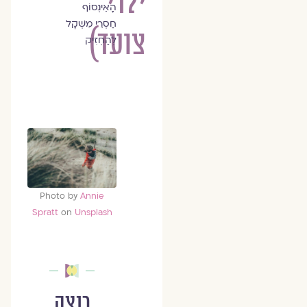
ילדי
הָאֵינְסוֹף
חַסְרֵי מִשְׁקָל
צועד)
לְהַחְזִיק
Photo by
Annie
Spratt
on
Unsplash
רוצה