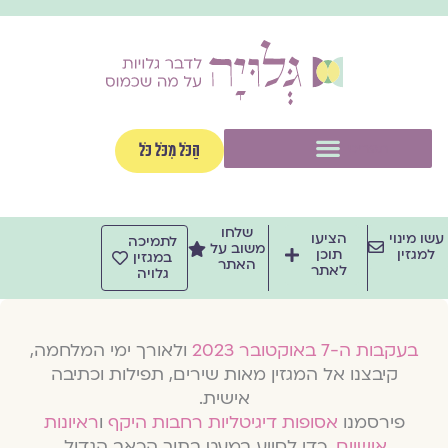
וג
וכן
תפריט
הַכֹּל מִכֹּל כֹּל
שלחו
שו מינוי
הציעו
לתמיכה
משוב על
למגזין
תוכן
במגזין
האתר
לאתר
גלויה
בעקבות ה-7 באוקטובר 2023
ולאורך ימי המלחמה,
קיבצנו אל המגזין מאות שירים, תפילות וכתיבה
אישית.
פירסמנו
אסופות דיגיטליות רחבות היקף
ו
ראיונות
אישיים
, כדי לסייע במעט בתוך הכאב הגדול.