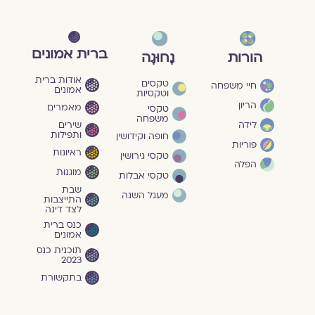
ברית אמונים
הורות
נָחוּגָה
אודות ברית
טקסים
חיי משפחה
אמונים
וטקסיות
הריון
מאמרים
טקסי
משפחה
שירים
לידה
ותפילות
חופה וקידושין
פוריות
ראיונות
טקסי גירושין
הפלה
מוגנוּת
טקסי אבלות
שבת
מעגל השנה
התייצבות
לצד דינה
כנס ברית
אמונים
תוכנית כנס
2023
בתקשורת