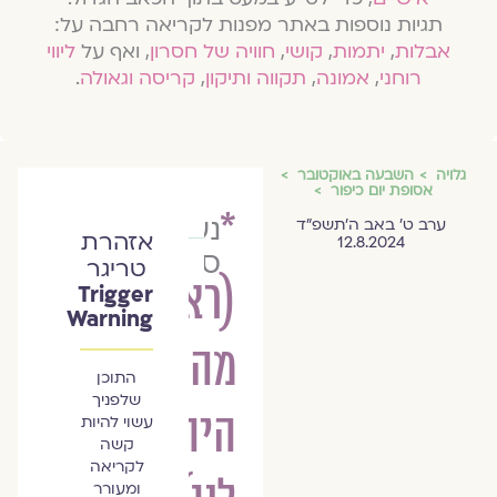
תגיות נוספות באתר מפנות לקריאה רחבה על:
אבלות
,
יתמות
,
קושי
,
חוויה של חסרון
, ואף על
ליווי
רוחני
,
אמונה
,
תקווה ותיקון
,
קריסה וגאולה
.
גלויה
השבעה באוקטובר
אסופת יום כיפור
*
נעמה
ערב ט׳ באב ה׳תשפ״ד
אזהרת
12.8.2024
סדן
טריגר
(ראה
Trigger
Warning
מה
התוכן
שלפניך
היה
עשוי להיות
קשה
לקריאה
ומעורר