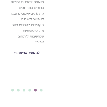
שמח להביא ראיון עם
שואפת לשרטט גבולות
המשורר אהרלה
ברורים במרחבים
אדמנית על השפעות
קהילתיים-אמוניים ובכך
של דמויות לאורך חייו,
לאפשר למנהיגי
על החיפוש התמידי
הקהילות להרגיש בנוח
אחר כנות ואותנטיות
מול סיטואציות
ועל תהליכים של
שנחשבות ל"תחום
התאהבות איטית
אפור".
בספרות ובשירה, שרק
להמשך קריאה ››
עם בוא טלטלה לחייו
ופצעים שנפתחו הביאו
לפרץ כתיבת שירים
משלו.
להמשך קריאה ››
6
5
4
3
2
1