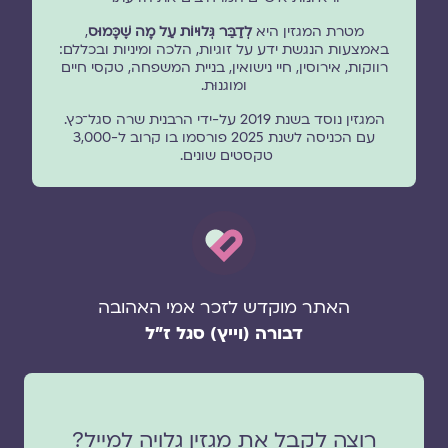
מטרת המגזין היא
לְדַבֵּר גְּלוּיוֹת עַל מָה שֶׁכָּמוּס
,
באמצעות הנגשת ידע על זוגיות, הלכה ומיניות ובכללם:
רווקות, אירוסין, חיי נישואין, בניית המשפחה, טקסי חיים
ומוגנוּת.
המגזין נוסד בשנת 2019 על-ידי הרבנית שרה סגל־כץ.
עם הכניסה לשנת 2025 פורסמו בו קרוב ל-3,000
טקסטים שונים.
האתר מוקדש לזכר אמי האהובה
דבורה (וייץ) סגל ז"ל
רוצה לקבל את מגזין גלויה למייל?