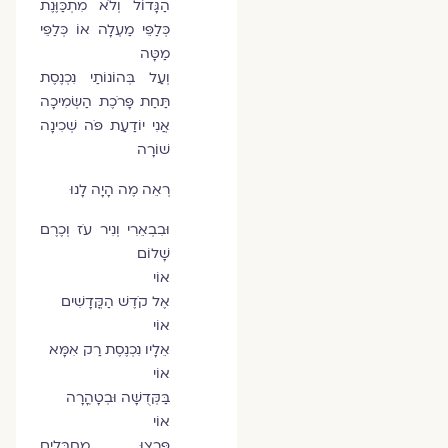
הַגָּדוֹל וְלֹא מִתְכַּוֶּנֶת
כְּלַפֵּי מַעְלָה אוֹ כְּלַפֵּי
מַטָּה
וְעַל בְּהוֹנוֹתַי נִכְנֶסֶת
תַּחַת פָּרֹכֶת הַשְּׂמִיכָה
אֲנִי יוֹדַעַת פֹּה שְׁכִינָה
שׁוֹרָה
רְאֵה מֶה הָיָה לָנוּ
וּבִבְאֵרִי וְנִיר עֹז וְכֶרֶם
שָׁלוֹם
אוֹי
אֶל קֹדֶשׁ הַקֳּדָשִׁים
אוֹי
אֵלָיו נִכְנֶסֶת רַק אִמָּא
אוֹי
בַּקְּדֻשָּׁה וּבְטָהֳרָה
אוֹי
פָּרְצוּ מְחַבְּלִים