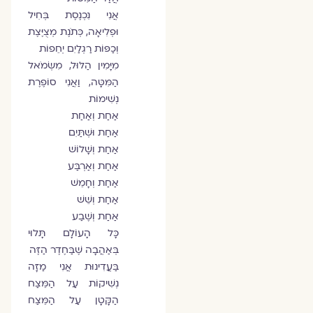
אֲנִי נִכְנֶסֶת בְּחִיל
וּפְלִיאָה, כְּתֹנֶת מְצֻיֶּצֶת
וְכַפּוֹת רַגְלַיִם יְחֵפוֹת
מִיָּמִין הַלּוּל, מִשְּׂמֹאל
הַמִּטָּה, וַאֲנִי סוֹפֶרֶת
נְשִׁימוֹת
אַחַת וְאַחַת
אַחַת וּשְׁתַּיִם
אַחַת וְשָׁלוֹשׁ
אַחַת וְאַרְבַּע
אַחַת וְחָמֵשׁ
אַחַת וְשֵׁשׁ
אַחַת וְשֶׁבַע
כָּל הָעוֹלָם תָּלוּי
בְּאַהֲבָה שֶׁבַּחֶדֶר הַזֶּה
בַּעֲדִינוּת אֲנִי מַזָּה
נְשִׁיקוֹת עַל הַמֵּצַח
הַקָּטָן עַל הַמֵּצַח