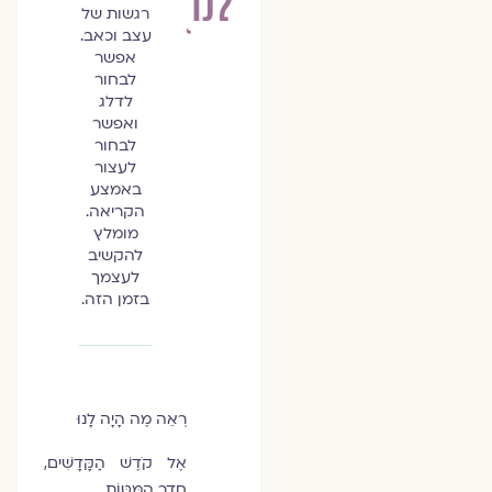
לנו)
רגשות של
עצב וכאב.
אפשר
לבחור
לדלג
ואפשר
לבחור
לעצור
באמצע
הקריאה.
מומלץ
להקשיב
לעצמך
בזמן הזה.
רְאֵה מֶה הָיָה לָנוּ
אֶל קֹדֶשׁ הַקָּדָשִׁים,
חֲדַר הַמִּטּוֹת