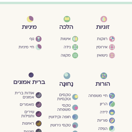
מיניות
זוגיות
הלכה
גוף
רווקות
אישות
חיי מיניות
אירוסין
נידה
נישואין
מקווה
ברית אמונים
הורות
נָחוּגָה
אודות ברית
טקסים
חיי משפחה
אמונים
וטקסיות
הריון
מאמרים
טקסי
משפחה
שירים
לידה
ותפילות
חופה וקידושין
פוריות
ראיונות
טקסי גירושין
הפלה
מוגנוּת