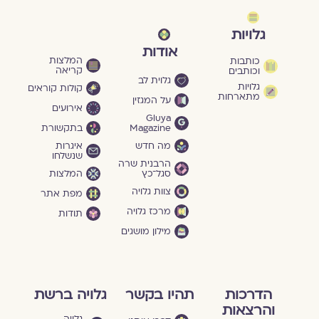
גלויות
אודות
המלצות
כותבות
קריאה
וכותבים
גלוית לב
גלויות
קולות קוראים
מתארחות
על המגזין
אירועים
Gluya
Magazine
בתקשורת
מה חדש
איגרות
שנשלחו
הרבנית שרה
סגל־כץ
המלצות
צוות גלויה
מפת אתר
מרכז גלויה
תודות
מילון מושגים
הדרכות
תהיו בקשר
גלויה ברשת
והרצאות
גלויה