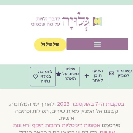
וג
וכן
תפריט
הַכֹּל מִכֹּל כֹּל
שלחו
שו מינוי
הציעו
לתמיכה
משוב על
למגזין
תוכן
במגזין
האתר
לאתר
גלויה
בעקבות ה-7 באוקטובר 2023
ולאורך ימי המלחמה,
קיבצנו אל המגזין מאות שירים, תפילות וכתיבה
אישית.
פירסמנו
אסופות דיגיטליות רחבות היקף
ו
ראיונות
אישיים
, כדי לסייע במעט בתוך הכאב הגדול.