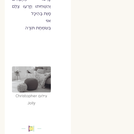
וְהִשְׁחִיתוּ וְזָרְעוּ צֶלֶם
מָוֶת בַּהֵיכָל
אוֹי
בְּשִׂמְחַת תּוֹרָה
צילום Christopher
Jolly