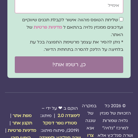
שדה
שליחת הטופס מהווה אישור לקבלת תכנים שיווקיים
הסכמה
ועדכונים ממגזין גלויה בהתאם ל
מדיניות פרטיות
של
האתר.
* ניתן להסיר את עצמך מרשימת התפוצה בכל עת
בלחיצה על הלינק להסרה בתחתית הדיוור.
כן, רשמו אותי!
© 2026 כל
במקרה
הוקם ב ❤ על ידי –
הזכויות של מגזין
של
לימונדה 2.0
| מיתוג:
מפת אתר
|
גלויה שמורות
שגגה
סטודיו נופר דסקל
תקנון אתר
|
למרכז "גלויה"
אנא
(2019), פיתוח מיתוג:
מדיניות פרטיות
|
ושרה סגל־כץ אלא
צרו
שרה סגל־כץ
ו
לימונדה
הציעו תוכן