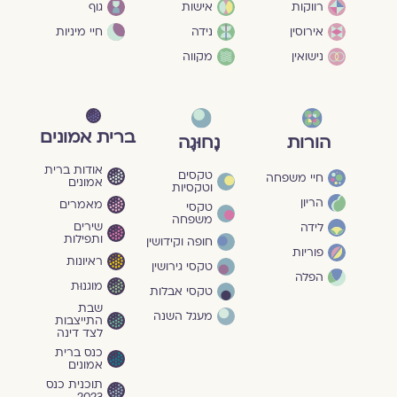
גוף
רווקות
אישות
חיי מיניות
אירוסין
נידה
נישואין
מקווה
ברית אמונים
הורות
נָחוּגָה
אודות ברית
טקסים
חיי משפחה
אמונים
וטקסיות
הריון
מאמרים
טקסי
משפחה
שירים
לידה
ותפילות
חופה וקידושין
פוריות
ראיונות
טקסי גירושין
הפלה
מוגנוּת
טקסי אבלות
שבת
מעגל השנה
התייצבות
לצד דינה
כנס ברית
אמונים
תוכנית כנס