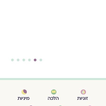
שירים שכתבה "קומי",
הספר מביא שירים
וקטעי זיכרון מתוך
הפגיעה שחוותה. זהו
ראיון נוסף כחלק
מסדרת הראיונות
לכבוד מיזם "ברית
אמונים".
להמשך קריאה ››
6
5
4
3
2
1
מיניות
זוגיות
הלכה