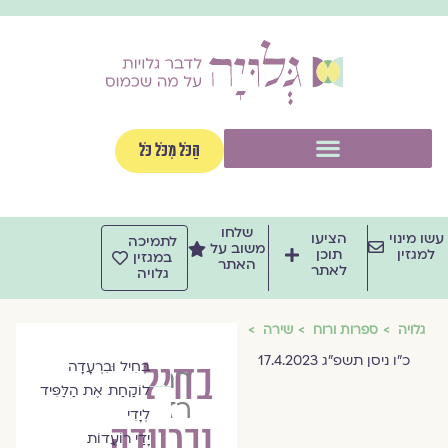
וג
וכן
תפריט
הַכֹּל מִכֹּל כֹּל
שלחו
שו מינוי
הציעו
לתמיכה
משוב על
למגזין
תוכן
במגזין
האתר
לאתר
גלויה
גלויה
ספרות ורוח
שירה
כ״ו ניסן תשפ״ג 17.4.2023
בחיל
בְּחִיל וּבִרְעָדָה
רחל
לוֹקַחַת אֶת הַלַּפִּיד
רז
לְיָדִי
וברעדה
יָדַי רוֹעֲדוֹת