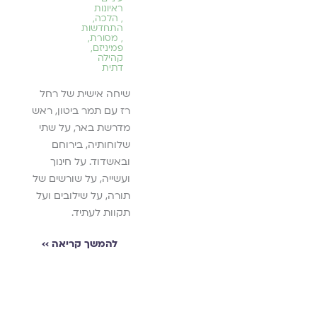
ברית
דקות
והיום
ראיונות
אמונים
,
הלכה
,
נשיות 
,
התחדשות
גלוית
,
מסורת
,
ינת את
עיניים -
פמיניזם
,
לה
ראיונות
קהילה
טגיו, על
,
דתית
התמודדות
 חברותיה
עם פגיעה
שיחה אישית של רחל
עֲרֵבוֹת״
מינית
,
רז עם תמר ביטון, ראש
ית
חשבון
נפש
מדרשת באר, על שתי
איר את
,
שלוחותיה, בירוחם
ית
יצירה
ויצירתיות
ובאשדוד. על חינוך
יהודית,
,
כתיבה
,
מוגנות
ועשייה, על שורשים של
קסים
תורה, על שילובים ועל
רים על
רחל רז בשיחה אישית
תקוות לעתיד.
עם מסורת
מאוד עם מוריה אשכנזי
והמזרח.
- אמנית רב תחומית
להמשך קריאה ››
זמרת, פסלת וציירת
יאה ››
המציגה בתערוכות
ברחבי הארץ. בימים
אלה יצא לאור ספר