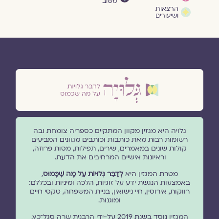
משוב
הרצאות
ושיעורים
גלויה היא מגזין מקוון המתקיים כספריה צומחת ובה
רשומות רבות מאת כותבות וכותבים מגוונים המביעים
קולות שונים במאמרים, שירים, תפילות, מסות פרוזה,
וראיונות אישיים המרחיבים את הדעת.
מטרת המגזין היא
לְדַבֵּר גְּלוּיוֹת עַל מָה שֶׁכָּמוּס
,
באמצעות הנגשת ידע על זוגיות, הלכה ומיניות ובכללם:
רווקות, אירוסין, חיי נישואין, בניית המשפחה, טקסי חיים
ומוגנוּת.
המגזין נוסד בשנת 2019 על-ידי הרבנית שרה סגל־כץ.