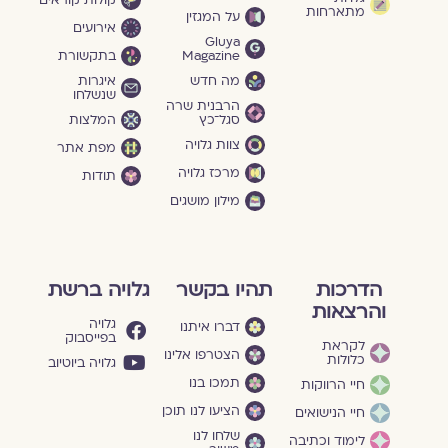
מתארחות
על המגזין
אירועים
Gluya
Magazine
בתקשורת
מה חדש
איגרות
שנשלחו
הרבנית שרה
סגל־כץ
המלצות
צוות גלויה
מפת אתר
מרכז גלויה
תודות
מילון מושגים
הדרכות
תהיו בקשר
גלויה ברשת
והרצאות
גלויה
דברו איתנו
בפייסבוק
לקראת
הצטרפו אלינו
כלולות
גלויה ביוטיוב
תמכו בנו
חיי הרווקות
הציעו לנו תוכן
חיי הנישואים
שלחו לנו
לימוד וכתיבה