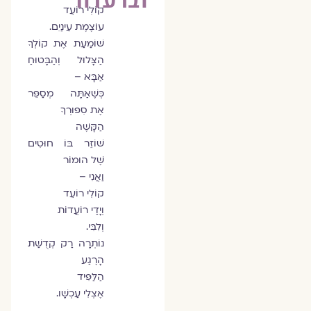
קוֹלִי רוֹעֵד
עוֹצֶמֶת עֵינַיִם.
שׁוֹמַעַת אֶת קוֹלְךָ
הַצָּלוּל וְהַבָּטוּחַ
אַבָּא –
כְּשֶׁאַתָּה מְסַפֵּר
אֶת סִפּוּרְךָ
הַקָּשֶׁה
שׁוֹזֵר בּוֹ חוּטִים
שֶׁל הוּמוֹר
וַאֲנִי –
קוֹלִי רוֹעֵד
וְיָדַי רוֹעֲדוֹת
וְלִבִּי.
נוֹתְרָה רַק קְדֻשַּׁת
הָרֶגַע
הַלַּפִּיד
אֶצְלִי עַכְשָׁו.