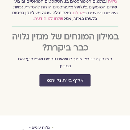
גלויה
ובתכנים המפורסמים בו. הטקסטים הפואטיים וביצועי
שירים המופיעים ב׳גלויה׳ מתפרסמים הודות להסדרת זכויות
היוצרות והיוצרים ב
אקו״ם
.
באם נפלה שגגה ויש לתקן פרסום
כלשהו באתר, אנא
שלחו לנו הודעה
.
במילון המונחים של מגזין גלויה
כבר ביקרת?
האינדקס שיוביל אותך לנושאים נוספים שנכתב עליהם
במגזין.
אל״ף בי״ת גלויה
 -
ברית אמונים
גלוית עיניים -
גוף