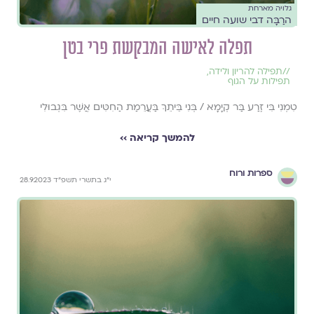
גלויה מארחת
הרַבָּה דבי שועה חיים
תפלה לאישה המבקשת פרי בטן
//
תפילה להריון ולידה
,
תפילות על הגוף
טִמְנִי בִּי זֶרַע בַּר קְיָמָא / בְּנִי בֵּיתֵךְ בַּעֲרֵמַת הַחִטִּים אֲשֶׁר בִּגְבוּלִי
להמשך קריאה ››
ספרות ורוח
י״ג בתשרי תשפ״ד 28.9.2023