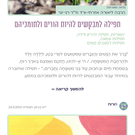
גלויה מארחת
הרבה ליאורה אזרחי-ורד וד"ר רני יגר
תפילה למבקשים להיות הורים ולתומכיהם
//
פוריות
,
תפילה להריון ולידה
,
תפילות אמונה
,
תפילות למצבים קשים
"בָּרֵךְ אֶת הַנָּשִׁים וְהַגְּבָרִים שֶׁמְּשַׁוְּעִים לִפְרִי בֶּטֶן, לְיַלְדָּה וְיֶלֶד
וּלְהַרְחָבַת הַמִּשְׁפָּחָה. / ה’ אֱ-לֹהֵינוּ, חַזְּקֵם וְאַמְּצֵם בְּאֹרֶךְ רוּחַ,
בְּשִׂמְחַת חַיִּים וּבְחִבּוּק שֶׁל בְּנֵי מִשְׁפָּחָה וַחֲבֵרִים.." - תפילה שחוברה
במיוחד עבור המבקשים להיות להורים ולתומכיהם במסע.
להמשך קריאה ››
הורות
י"א בניסן תשפ"א 24.3.2021