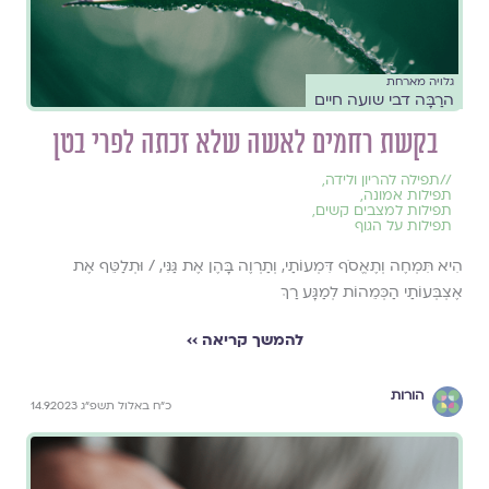
גלויה מארחת
הרַבָּה דבי שועה חיים
בקשת רחמים לאשה שלא זכתה לפרי בטן
//
תפילה להריון ולידה
,
תפילות אמונה
,
תפילות למצבים קשים
,
תפילות על הגוף
הִיא תִּמְחֶה וְתֶאֱסֹף דִּמְעוֹתַי, וְתַרְוֶה בָּהֶן אֶת גַּנִּי, / וּתְלַטֵּף אֶת
אֶצְבְּעוֹתַי הַכְּמֵהוֹת לְמַגָּע רַךְ
להמשך קריאה ››
הורות
כ״ח באלול תשפ״ג 14.9.2023