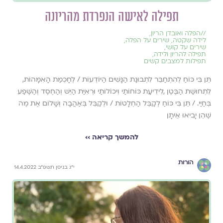
תפילה לאישה הנפרדת מהריונה
//
הפלה ואובדן הריון
,
לידה שקטה
,
שירים על הפלה
,
שירים על קושי
,
תפילה להריון ולידה
,
תפילות למצבים קשים
תֵּן בִּי כּוֹחַ לְהִתְחַבֵּר לִתְבוּנַת הַנָּשִׁים הַיּוֹדְעוֹת / לְחָכְמַת הָאִמָּהוֹת,
לִתְחוּשַׁת הַבֶּטֶן ,לִידִיעַת כּוֹחוֹתַי וִיכוֹלוֹתַי וּרְאִיַּת הַיֵּשׁ וְהַחֶסֶד וְהַשֶּׁפַע
בְּחַיַּי. / תֵּן בִּי כּוֹחַ לְקַבֵּל הַחְלָטוֹת / וּלְקַבֵּל בְּאַהֲבָה וְשָׁלוֹם אֶת מֶה
שֶׁהֵן יָבִיאוּ אֵיתָן
להמשך קריאה ››
הורות
י״ג בניסן תשפ״ב 14.4.2022