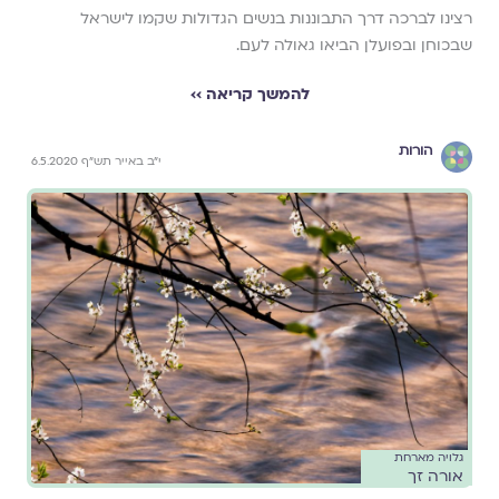
רצינו לברכה דרך התבוננות בנשים הגדולות שקמו לישראל
שבכוחן ובפועלן הביאו גאולה לעם.
להמשך קריאה ››
הורות
י"ב באייר תש"ף 6.5.2020
גלויה מארחת
אורה זך