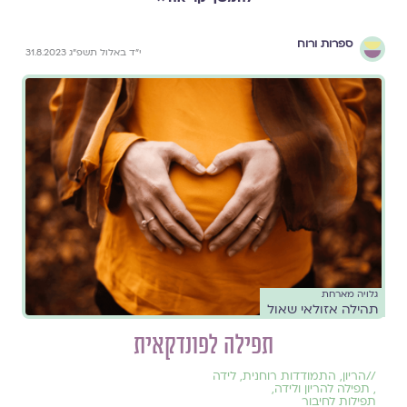
ספרות ורוח
י״ד באלול תשפ״ג 31.8.2023
גלויה מארחת
תהילה אזולאי שאול
תפילה לפונדקאית
//
הריון
,
התמודדות רוחנית
,
לידה
,
תפילה להריון ולידה
,
תפילות לחיבור