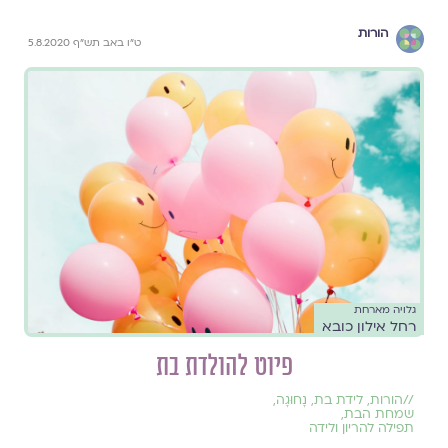
הורות
ט"ו באב תש"ף 5.8.2020
גלויה מארחת
רחל אילון כובא
פיוט להולדת בת
//
הורות
,
לידת בת
,
נָחוּגָה
,
שמחת הבת
,
תפילה להריון ולידה