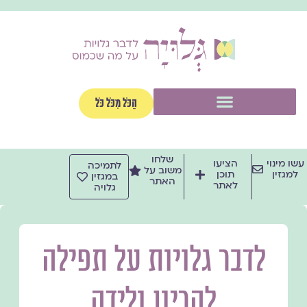
ילוג
תוכן
תפריט
הַכֹּל מִכֹּל כֹּל
שלחו
עשו מינוי
הציעו
לתמיכה
משוב על
למגזין
תוכן
במגזין
האתר
לאתר
גלויה
לדבר גלויות על תפילה
להריון ולידה