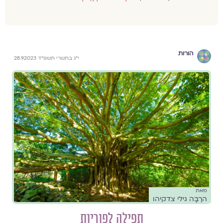
הורות
י״ג בתשרי תשפ״ד 28.9.2023
מאת
הרַבָּה גילי צדקיהו
תפילה לפוריות