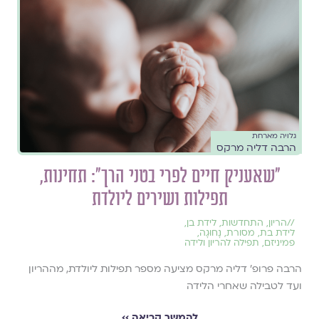
גלויה מארחת
הרבה דליה מרקס
"שאעניק חיים לפרי בטני הרך": תחינות,
תפילות ושירים ליולדת
//
הריון
,
התחדשות
,
לידת בן
,
לידת בת
,
מסורת
,
נָחוּגָה
,
פמיניזם
,
תפילה להריון ולידה
הרבה פרופ׳ דליה מרקס מציעה מספר תפילות ליולדת, מההריון
ועד לטבילה שאחרי הלידה
להמשך קריאה ››