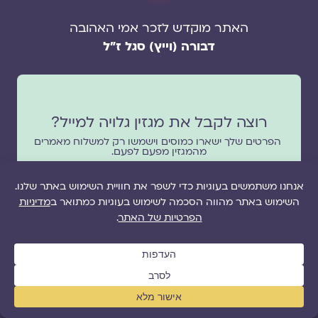
האתר מוקדש לזכר אמי האהובה
דבורה (וייץ) סגל ז"ל
רוצה לקבל את מגזין גלויה למייל?
הפרטים שלך ישארו כמוסים וישמשו רק למשלוח מאמרים
מהמגזין מפעם לפעם.
שם
אימייל
שדה
שליחת הטופס מהווה אישור לקבלת תכנים שיווקיים
הסכמה
ועדכונים ממגזין גלויה בהתאם ל
מדיניות פרטיות
של
האתר.
* ניתן להסיר את עצמך מרשימת התפוצה בכל עת