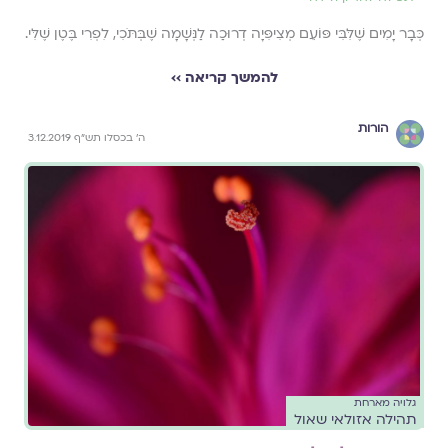
כְּבָר יָמִים שֶׁלִּבִּי פּוֹעֵם מְצִיפִּיָה דְרוּכַה לַנְּשָׁמָה שֶׁבְּתֹּכִי, לִפְרִי בֶּטֶן שֶׁלִּי.
להמשך קריאה ››
הורות
ה' בכסלו תש"ף 3.12.2019
גלויה מארחת
תהילה אזולאי שאול