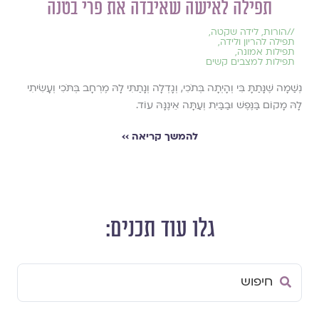
תפילה לאישה שאיבדה את פרי בטנה
//
הורות
,
לידה שקטה
,
תפילה להריון ולידה
,
תפילות אמונה
,
תפילות למצבים קשים
נְשַׁמָה שֶׁנָּתַתָּ בִּי וְהָיְתָה בְּתֹכִי, וְגָדְלָה וְנָתַתִּי לָהּ מֶרְחָב בְּתֹּכִי וְעָשִׂיתִי
לָהּ מָקוֹם בַּנֶּפֶשׁ וּבַבַּיִת וְעַתָּה אֵינֶנָּהּ עוֹד.
להמשך קריאה ››
גלו עוד תכנים:
Search
...