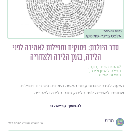
גלויה מארחת
אלכס ברגר-פולסקי
סדר היולדת: פסוקים ותפילות לאמירה לפני
הלידה, בזמן הלידה ולאחריה
//
התחדשות
,
נָחוּגָה
,
תפילה להריון ולידה
,
תפילות אמונה
הצעה לסדר שנכתב עבור האשה היולדת: פסוקים ותפילות
שחוברו לאמירה לפני הלידה, בזמן הלידה ולאחריה
להמשך קריאה ››
הורות
א' בשבט תש"ף 27.1.2020