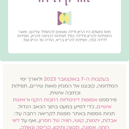
מאז ומעולם היו הריון ולידה נושאים להתפלל עליהם. מאגר
התפילות להריון וללידה כולל תפילות לכניסה להריון, תפילות
ללידה קלה, תפילות להריון בריא, הודיה על הריון ועוד.
בעקבות ה-7 באוקטובר 2023
ולאורך ימי
המלחמה, קיבצנו אל המגזין מאות שירים, תפילות
וכתיבה אישית.
פירסמנו
אסופות דיגיטליות רחבות היקף
ו
ראיונות
אישיים
, כדי לסייע במעט בתוך הכאב הגדול.
תגיות נוספות באתר מפנות לקריאה רחבה על:
אבלות
,
יתמות
,
קושי
,
חוויה של חסרון
, ואף על
ליווי
רוחני
,
אמונה
,
תקווה ותיקון
,
קריסה וגאולה
.