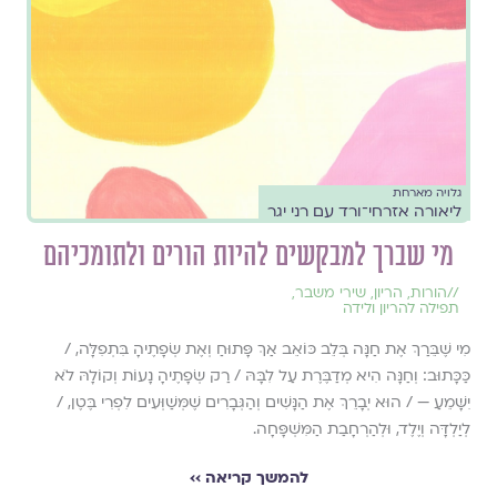
גלויה מארחת
ליאורה אזרחי־ורד עם רני יגר
מי שברך למבקשים להיות הורים ולתומכיהם
//
הורות
,
הריון
,
שירי משבר
,
תפילה להריון ולידה
מִי שֶׁבֵּרַךְ אֶת חַנָּה בְּלֵב כּוֹאֵב אַךְ פָּתוּחַ וְאֶת שְׂפָתֶיהָ בִּתְפִלָּה, /
כַּכָּתוּב: וְחַנָּה הִיא מְדַבֶּרֶת עַל לִבָּהּ / רַק שְׂפָתֶיהָ נָעוֹת וְקוֹלָהּ לֹא
יִשָּׁמֵעַ — / הוּא יְבָרֵךְ אֶת הַנָּשִׁים וְהַגְּבָרִים שֶׁמְּשַׁוְּעִים לִפְרִי בֶּטֶן, /
לְיַלְדָּה וְיֶלֶד, וּלְהַרְחָבַת הַמִּשְׁפָּחָה.
להמשך קריאה ››