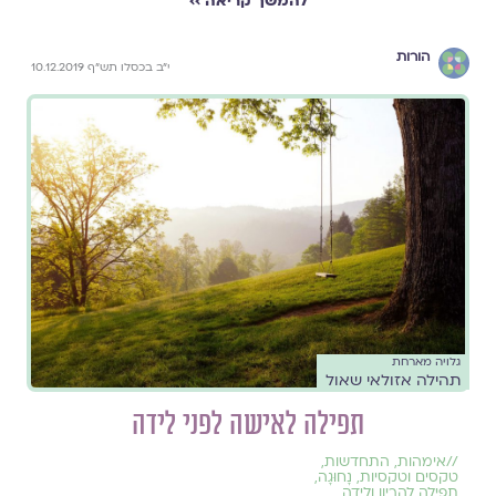
להמשך קריאה ››
הורות
י"ב בכסלו תש"ף 10.12.2019
גלויה מארחת
תהילה אזולאי שאול
תפילה לאישה לפני לידה
//
אימהות
,
התחדשות
,
טקסים וטקסיות
,
נָחוּגָה
,
תפילה להריון ולידה