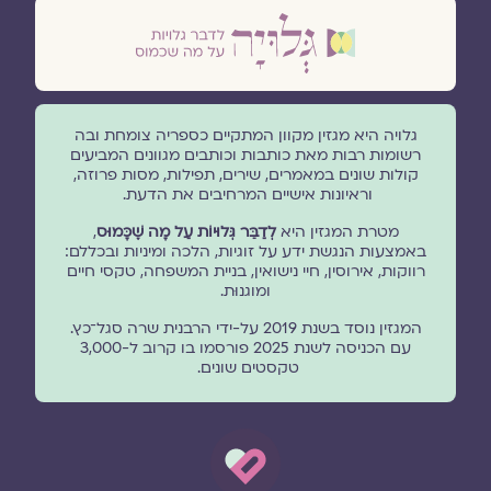
גלויה היא מגזין מקוון המתקיים כספריה צומחת ובה
רשומות רבות מאת כותבות וכותבים מגוונים המביעים
קולות שונים במאמרים, שירים, תפילות, מסות פרוזה,
וראיונות אישיים המרחיבים את הדעת.
מטרת המגזין היא
לְדַבֵּר גְּלוּיוֹת עַל מָה שֶׁכָּמוּס
,
באמצעות הנגשת ידע על זוגיות, הלכה ומיניות ובכללם:
רווקות, אירוסין, חיי נישואין, בניית המשפחה, טקסי חיים
ומוגנוּת.
המגזין נוסד בשנת 2019 על-ידי הרבנית שרה סגל־כץ.
עם הכניסה לשנת 2025 פורסמו בו קרוב ל-3,000
טקסטים שונים.