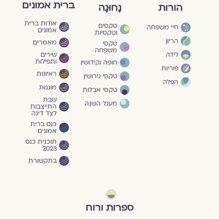
ברית אמונים
הורות
נָחוּגָה
אודות ברית
טקסים
חיי משפחה
אמונים
וטקסיות
הריון
מאמרים
טקסי
משפחה
שירים
לידה
ותפילות
חופה וקידושין
פוריות
ראיונות
טקסי גירושין
הפלה
מוגנוּת
טקסי אבלות
שבת
מעגל השנה
התייצבות
לצד דינה
כנס ברית
אמונים
תוכנית כנס
2023
בתקשורת
ספרות ורוח