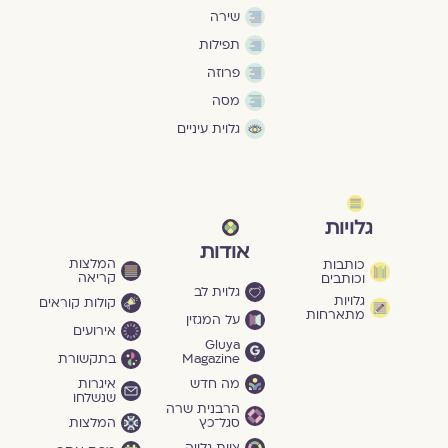
שירה
תפילות
פרוזה
מסה
גלוית עיניים
גלויות
אודות
המלצות
כותבות
קריאה
וכותבים
גלוית לב
גלויות
קולות קוראים
מתארחות
על המגזין
אירועים
Gluya
Magazine
בתקשורת
מה חדש
איגרות
שנשלחו
הרבנית שרה
סגל־כץ
המלצות