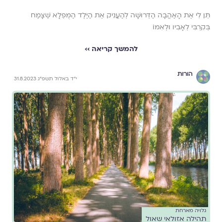
תֵּן לִי אֶת הָאַהֲבָה הַדְּרוּשָׁה לְהַעֲנִיק אֶת הַיֶּלֶד הַמֻּפְלָא שֶׁצָּמַח
בְּקִרְבִּי לְאָבִיו וּלְאִמּוֹ
להמשך קריאה ››
הורות
י״ד באלול תשפ״ג 31.8.2023
גלויה מארחת
תהילה אזולאי שאול