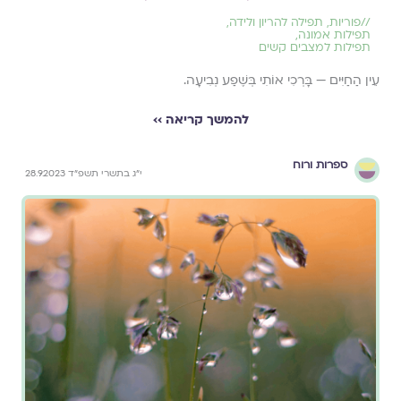
//
פוריות
,
תפילה להריון ולידה
,
תפילות אמונה
,
תפילות למצבים קשים
עֵין הַחַיִּים — בָּרְכִי אוֹתִי בְּשֶׁפַע נְבִיעָה.
להמשך קריאה ››
ספרות ורוח
י״ג בתשרי תשפ״ד 28.9.2023