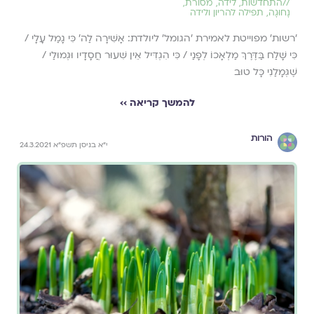
//
התחדשות
,
לידה
,
מסורת
,
נָחוּגָה
,
תפילה להריון ולידה
'רשות' מפוייטת לאמירת 'הגומל' ליולדת: אָשִׁירָה לַה' כִּי גָמַל עָלָי /
כִּי שָׁלַח בַּדֶּרֶךְ מַלְאָכוֹ לְפָנַי / כִּי הִגְדִּיל אֵין שִׁעוּר חֲסָדָיו וּגְמוּלַי /
שֶׁגְּמָלַנִי כָּל טוּב
להמשך קריאה ››
הורות
י"א בניסן תשפ"א 24.3.2021