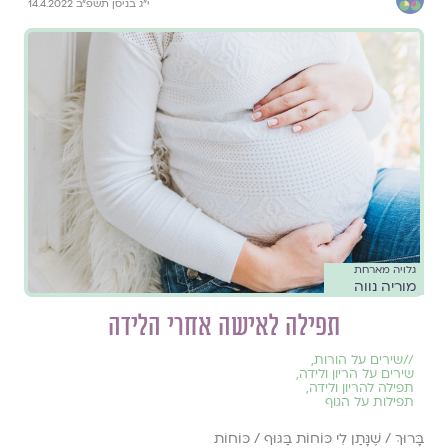
י״ג בניסן תשפ״ב 14.4.2022
גלויה מארחת
מוריה נווה
תפילה לאישה אחרי הלידה
//
שירים על הורות
,
שירים על הריון ולידה
,
תפילה להריון ולידה
,
תפילות על הגוף
בָּרוּךְ / שֶׁנָּתַן לִי כּוֹחוֹת בַּגּוּף / כּוֹחוֹת