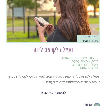
גלויה מארחת
לימור רובין
תפילה לקראת לידה
//
התחדשות
,
טקסי משפחה
,
לידה
,
מסורת
,
נָחוּגָה
,
תפילה להריון ולידה
,
תפילות אמונה
תפילה לקראת לידה מאת לימור רובין: "עוֹמֶדֶת אֲנִי לִפְנֵי לידַת בִּתִּי,
נְשָׁמָה טְהוֹרָה הַמְּבַקֶּשֶׁת לָצֵאת לָעוֹלָם..."
להמשך קריאה ››
הורות