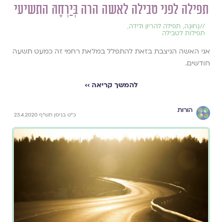
תפילה לפני טבילה לאשה הרה בְּיַרְחָהּ התשיעי
//
נָחוּגָה
,
תפילה להריון ולידה
,
תפילות לטבילה
אני האשה הניצבת בזאת להתפלל במלאת רחמי זה כמעט תשעה
חודשים.
להמשך קריאה ››
הורות
כ"ט בניסן תש"ף 23.4.2020