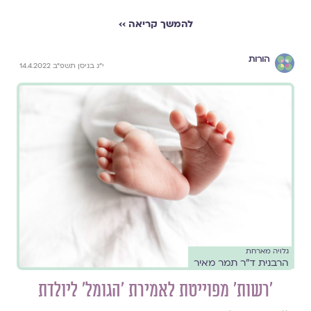
להמשך קריאה ››
הורות
י״ג בניסן תשפ״ב 14.4.2022
גלויה מארחת
הרבנית ד״ר תמר מאיר
'רשות' מפוייטת לאמירת 'הגומל' ליולדת