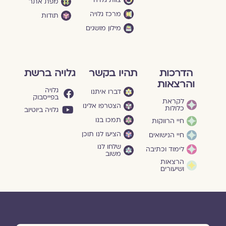
צוות גלויה
מפת אתר
מרכז גלויה
תודות
מילון מושגים
הדרכות
תהיו בקשר
גלויה ברשת
והרצאות
גלויה
דברו איתנו
בפייסבוק
לקראת
הצטרפו אלינו
כלולות
גלויה ביוטיוב
תמכו בנו
חיי הרווקות
הציעו לנו תוכן
חיי הנישואים
שלחו לנו
לימוד וכתיבה
משוב
הרצאות
ושיעורים