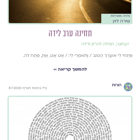
גלויה מארחת
שירה לוין
תחינה ערב לידה
//
נָחוּגָה
,
תפילה להריון ולידה
פִּתְחִי לִי אוֹצָרְךָ הַטּוֹב / וַתֹּאמְרִי לִי: / אַט אַט, אַתְּ, פְּתַח לה.
להמשך קריאה ››
הורות
ט"ז בתמוז תש"ף 8.7.2020