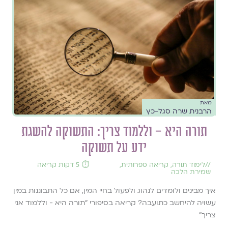
מאת
הרבנית שרה סגל-כץ
תורה היא – וללמוד צריך: התשוקה להשגת
ידע על תשוקה
//
לימוד תורה
,
קריאה ספרותית
,
⏱️ 5 דקות קריאה
שמירת הלכה
איך מבינים ולומדים לנהוג ולפעול בחיי המין, אם כל התבוננות במין
עשויה להיחשב כתועבה? קריאה בסיפורי "תורה היא - וללמוד אני
צריך"