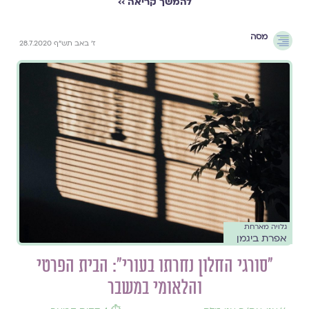
להמשך קריאה ››
מסה
ז' באב תש"ף 28.7.2020
גלויה מארחת
אפרת ביגמן
"סורגי החלון נחרתו בעורי": הבית הפרטי
והלאומי במשבר