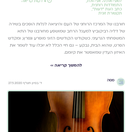
//
אני-את/ה אני-זולת
,
⏱️ 4 דקות קריאה
התמודדות רוחנית
,
כתב העת ״דעות״
,
תקשורת זוגית
חורבנו של המרכז הרוחני של העם והיציאה לגלות הופכים בשירהּ
של דליה רביקוביץ למעגל הרחב שמושפע מחורבנו של התא
המשפחתי הגרעיני. כשקודש הקודשים הזוגי מופרע ונפרץ, ומקדש
הפרט, שהוא הבית, נבקע – גם חיי הכלל לא יוכלו עוד לשמר את
האיזון העדין שמאפשר את קיומם.
להמשך קריאה ››
מסה
ד' בסיון תש"ף 27.5.2020