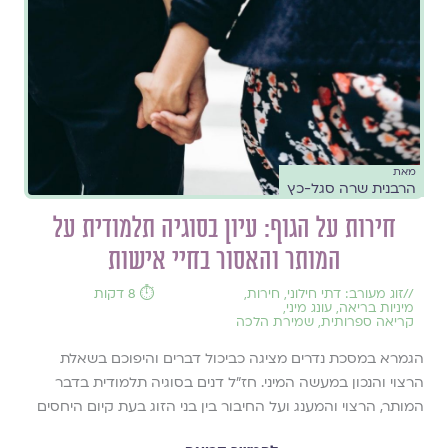
מאת
הרבנית שרה סגל-כץ
חירות על הגוף: עיון בסוגיה תלמודית על
המותר והאסור בחיי אישות
//
זוג מעורב: דתי חילוני
,
חירות
,
⏱️ 8 דקות
מיניות בריאה
,
עונג מיני
,
קריאה ספרותית
,
שמירת הלכה
הגמרא במסכת נדרים מציגה כביכול דברים והיפוכם בשאלת
הרצוי והנכון במעשה המיני. חז"ל דנים בסוגיה תלמודית בדבר
המותר, הרצוי והמענג ועל החיבור בין בני הזוג בעת קיום היחסים