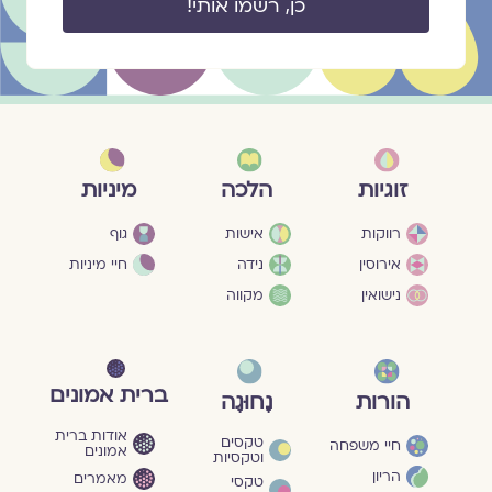
כן, רשמו אותי!
מיניות
זוגיות
הלכה
גוף
רווקות
אישות
חיי מיניות
אירוסין
נידה
נישואין
מקווה
ברית אמונים
הורות
נָחוּגָה
אודות ברית
טקסים
חיי משפחה
אמונים
וטקסיות
הריון
מאמרים
טקסי