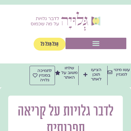
ילוג
תוכן
תפריט
הַכֹּל מִכֹּל כֹּל
שלחו
עשו מינוי
הציעו
לתמיכה
משוב על
למגזין
תוכן
במגזין
האתר
לאתר
גלויה
לדבר גלויות על קריאה
ספרותית