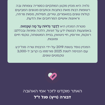
גלויה היא מגזין מקוון המתקיים כספריה צומחת ובה
רשומות רבות מאת כותבות וכותבים מגוונים המביעים
קולות שונים במאמרים, שירים, תפילות, מסות פרוזה,
וראיונות אישיים המרחיבים את הדעת.
מטרת המגזין היא
לְדַבֵּר גְּלוּיוֹת עַל מָה שֶׁכָּמוּס
,
באמצעות הנגשת ידע על זוגיות, הלכה ומיניות ובכללם:
רווקות, אירוסין, חיי נישואין, בניית המשפחה, טקסי חיים
ומוגנוּת.
המגזין נוסד בשנת 2019 על-ידי הרבנית שרה סגל־כץ.
עם הכניסה לשנת 2025 פורסמו בו קרוב ל-3,000
טקסטים שונים.
האתר מוקדש לזכר אמי האהובה
דבורה (וייץ) סגל ז"ל