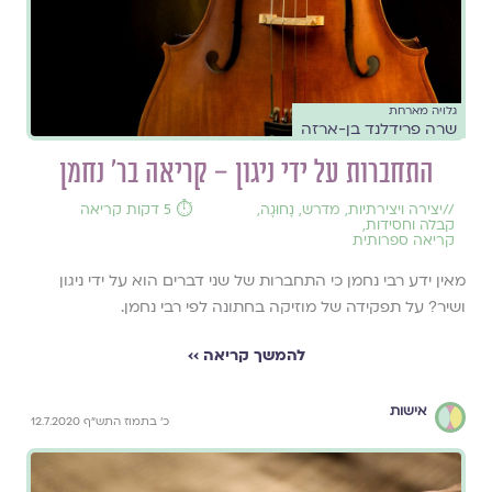
גלויה מארחת
שרה פרידלנד בן-ארזה
התחברות על ידי ניגון – קריאה בר' נחמן
//
יצירה ויצירתיות
,
מדרש
,
נָחוּגָה
,
⏱️ 5 דקות קריאה
קבלה וחסידות
,
קריאה ספרותית
מאין ידע רבי נחמן כי התחברות של שני דברים הוא על ידי ניגון
ושיר? על תפקידה של מוזיקה בחתונה לפי רבי נחמן.
להמשך קריאה ››
אישות
כ' בתמוז התש"ף 12.7.2020