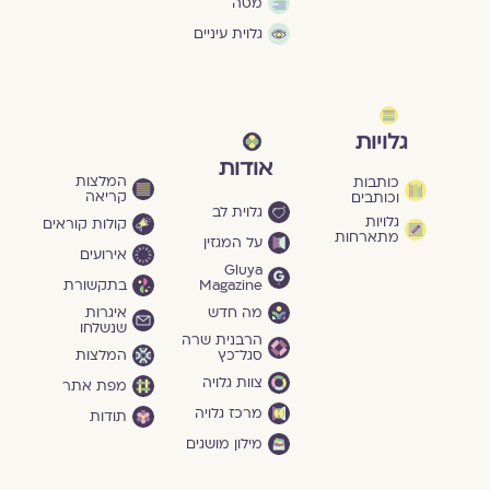
מסה
גלוית עיניים
גלויות
אודות
המלצות
כותבות
קריאה
וכותבים
גלוית לב
גלויות
קולות קוראים
מתארחות
על המגזין
אירועים
Gluya
Magazine
בתקשורת
מה חדש
איגרות
שנשלחו
הרבנית שרה
סגל־כץ
המלצות
צוות גלויה
מפת אתר
מרכז גלויה
תודות
מילון מושגים