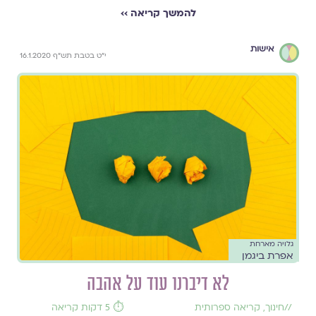
להמשך קריאה ››
אישות
י"ט בטבת תש"ף 16.1.2020
גלויה מארחת
אפרת ביגמן
לא דיברנו עוד על אהבה
//
חינוך
,
קריאה ספרותית
⏱️ 5 דקות קריאה