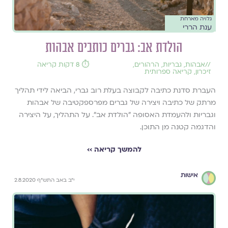
גלויה מארחת
ענת הררי
הולדת אב: גברים כותבים אבהות
//
אבהות
,
גבריות
,
הרהורים
,
⏱️ 8 דקות קריאה
זיכרון
,
קריאה ספרותית
העברת סדנת כתיבה לקבוצה בעלת רוב גברי, הביאה לידי תהליך
מרתק של כתיבה ויצירה של גברים מפרספקטיבה של אבהות
וגבריות ולהעמדת האסופה "הולדת אב". על התהליך, על היצירה
והדגמה קטנה מן התוכן.
להמשך קריאה ››
אישות
י"ב באב התש"ף 2.8.2020