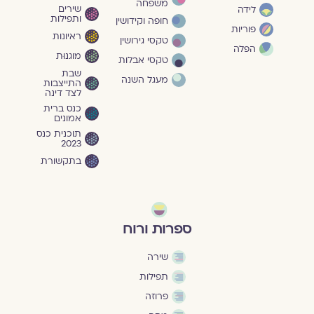
משפחה
שירים
לידה
ותפילות
חופה וקידושין
פוריות
ראיונות
טקסי גירושין
הפלה
מוגנוּת
טקסי אבלות
שבת
מעגל השנה
התייצבות
לצד דינה
כנס ברית
אמונים
תוכנית כנס
2023
בתקשורת
ספרות ורוח
שירה
תפילות
פרוזה