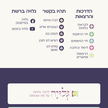
הדרכות
תהיו בקשר
גלויה ברשת
והרצאות
גלויה
דברו איתנו
בפייסבוק
לקראת
הצטרפו אלינו
כלולות
גלויה ביוטיוב
תמכו בנו
חיי הרווקות
הציעו לנו תוכן
חיי הנישואים
שלחו לנו
לימוד וכתיבה
משוב
הרצאות
ושיעורים