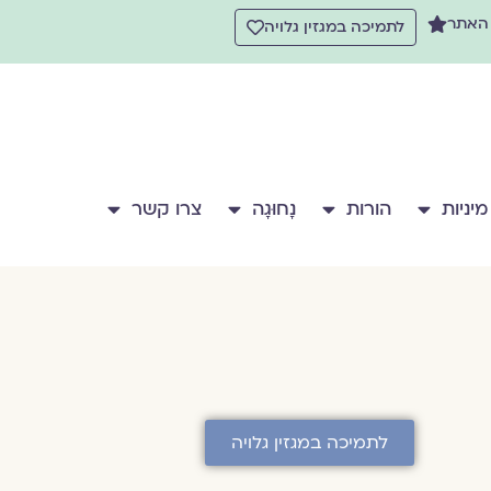
 האתר
לתמיכה במגזין גלויה
מיניות
הורות
נָחוּגָה
צרו קשר
לתמיכה במגזין גלויה