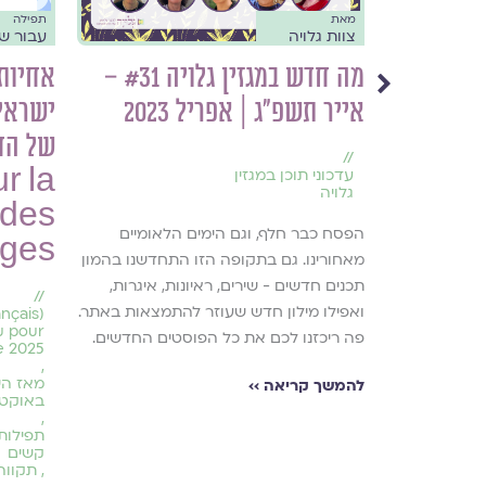
מאת
תפילה
צוות גלויה
עבור ש
בטחון
מה חדש במגזין גלויה #31 –
אחיותי
מה״ –
אייר תשפ״ג | אפריל 2023
ישראל:
של הח
//
r la
עדכוני תוכן במגזין
גלויה
 des
הפסח כבר חלף, וגם הימים הלאומיים
ages
מאחורינו. גם בתקופה הזו התחדשנו בהמון
תכנים חדשים - שירים, ראיונות, איגרות,
//
ואפילו מילון חדש שעוזר להתמצאות באתר.
u pour
פה ריכזנו לכם את כל הפוסטים החדשים.
e 2025
,
מאז ה
להמשך קריאה ››
באוקטו
,
סדן על
תפילות
רה ועולם
קשים
,
תקווה 
על השפה