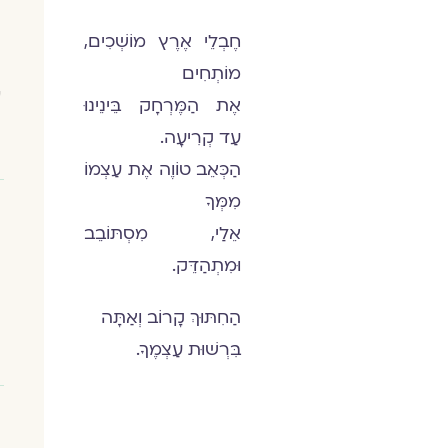
חֶבְלֵי אֶרֶץ מוֹשְׁכִים,
מוֹתְחִים
ע
אֶת הַמֶּרְחָק בֵּינֵינוּ
עַד קְרִיעָה.
הַכְּאֵב טוֹוֶה אֶת עַצְמוֹ
מִמְּךָ
אֵלַי, מִסְתּוֹבֵב
וּמִתְהַדֵּק.
הַחִתּוּךְ קָרוֹב וְאַתָּה
בִּרְשׁוּת עַצְמֶךָ.