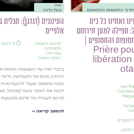
מאת
חרור החטופות והחטופים
צוות גלויה
נו ואחינו כל בית
העינוגית (דגדגן): תגלית ב
 תפילה למען חירותם
אלפיים
טופות והחטופים |
//
הגוף האנושי
,
⏱️ 3 דקות קריאה
Prière pou
סמנטיקה
,
עונג מיני
,
libération
רווחה גופנית
ot
בדברי ימיה של האנטומיה המינית ס
הדגדגן מיחס של התעלמות, זלזול ו
הבנה מתמשך. מעבר להצעת מגזין ג
(en français)
לכנות את האיבר בשם ״עינוגית״, מונ
Conten
Pâqu
תרגום לעברית של סרטון מקצועית 
שבעה
בר
להמשך קריאה ››
 למצבים
ותיקון