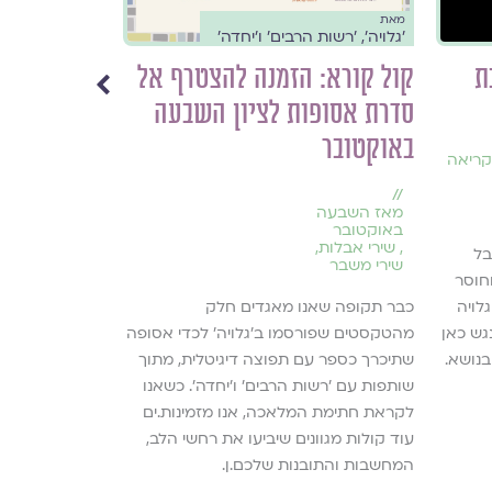
מאת
מאת
׳גלויה׳, ׳רשות הרבים׳ ו׳יחדה׳
צוות גלויה
ת
קול קורא: הזמנה להצטרף אל
על נישואין 
סדרת אסופות לציון השבעה
הצעות קרי
באוקטובר
//
המלצות קר
//
לא יודעים מאיפ
מאז השבעה
הולך פה? קיבצ
באוקטובר
,
שירי אבלות
,
בל
נישואין לתחילת
שירי משבר
חוסר
להמשך קריאה ›
לויה
כבר תקופה שאנו מאגדים חלק
גש כאן
מהטקסטים שפורסמו ב׳גלויה׳ לכדי אסופה
בנושא.
שתיכרך כספר עם תפוצה דיגיטלית, מתוך
שותפות עם ׳רשות הרבים׳ ו׳יחדה׳. כשאנו
לקראת חתימת המלאכה, אנו מזמינות.ים
עוד קולות מגוונים שיביעו את רחשי הלב,
המחשבות והתובנות שלכם.ן.