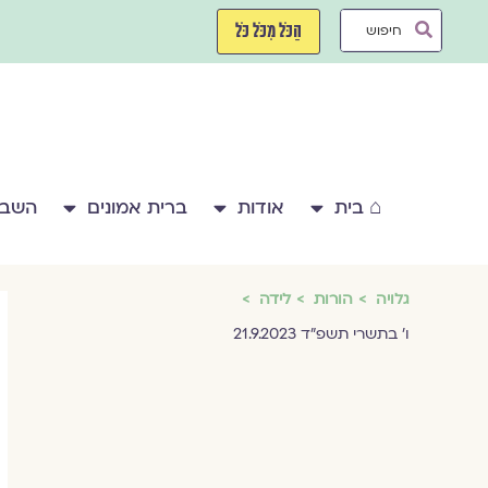
ילוג
Search
תוכן
הַכֹּל מִכֹּל כֹּל
...
⌂ בית
אודות
ברית אמונים
השבע
גלויה
הורות
לידה
ו׳ בתשרי תשפ״ד 21.9.2023