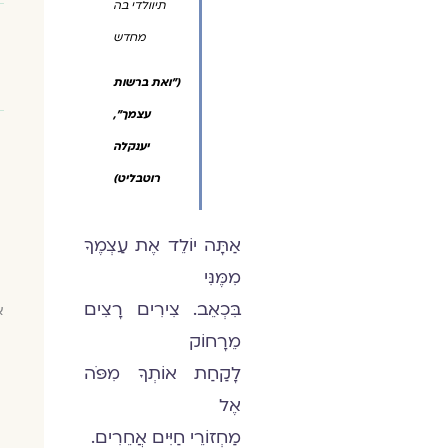
תיוולדי בה
מחדש
("ואת ברשות
עצמך",
יענקלה
רוטבליט)
אַתָּה יוֹלֵד אֶת עַצְמֶךָ
מִמֶּנִּי
בִּכְאֵב. צִירִים רָצִים
א
מֵרָחוֹק
לָקַחַת אוֹתְךָ מִפֹּה
אֶל
מַחְזוֹרֵי חַיִּים אֲחֵרִים.