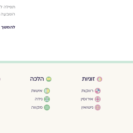
שבטבע ועל
תפילה למ
 ולמעשה.
השבעה ב
להמשך ק
זוגיות
הלכה
רווקות
אישות
אירוסין
נידה
נישואין
מקווה