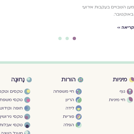
ען השבויים בעקבות אירועי
אוקטובר.
ריאה ››
3
2
1
מיניות
הורות
נָחוּגָה
גוף
חיי משפחה
טקסים וטקסי
חיי מיניות
הריון
טקסי משפח
לידה
חופה וקידושי
פוריות
טקסי גירושין
הפלה
טקסי אבלות
מעגל השנה