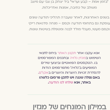
"בזמן אמת – קבע ועראי" ביד יצחק בן צבי עם מיצב
משולב של כתיבה, אמנות ואדריכלות.
בשנים האחרונות, לאחר שעברה תהליכי תודעה שונים
וסקת גם בתחומי תודעה וקסם – מנחה סדנאות רייקי
וקסם מעשי, מעגלי מולד לבנה ומטפלת בשיטות שונות.
אנא עקבו אחר
תקנון האתר
ביחס לתנאי
השימוש ב
מגזין גלויה
ובתכנים המפורסמים
בו. הטקסטים הפואטיים וביצועי שירים
המופיעים ב׳גלויה׳ מתפרסמים הודות
להסדרת זכויות היוצרות והיוצרים ב
אקו״ם
.
באם נפלה שגגה ויש לתקן פרסום כלשהו
באתר, אנא
שלחו לנו הודעה
.
במילון המונחים של מגזין