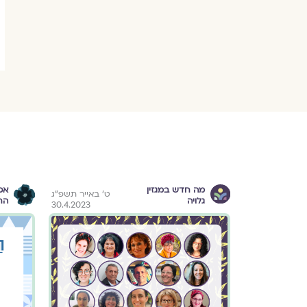
מה חדש במגזין
אס
י״ב בניסן תשפ״ג
ט׳ באייר תשפ״ג
גלויה
הח
30.4.2023
3.4.2023