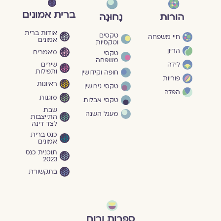
ברית אמונים
הורות
נָחוּגָה
אודות ברית
טקסים
חיי משפחה
אמונים
וטקסיות
הריון
מאמרים
טקסי
משפחה
שירים
לידה
ותפילות
חופה וקידושין
פוריות
ראיונות
טקסי גירושין
הפלה
מוגנוּת
טקסי אבלות
שבת
מעגל השנה
התייצבות
לצד דינה
כנס ברית
אמונים
תוכנית כנס
2023
בתקשורת
ספרות ורוח