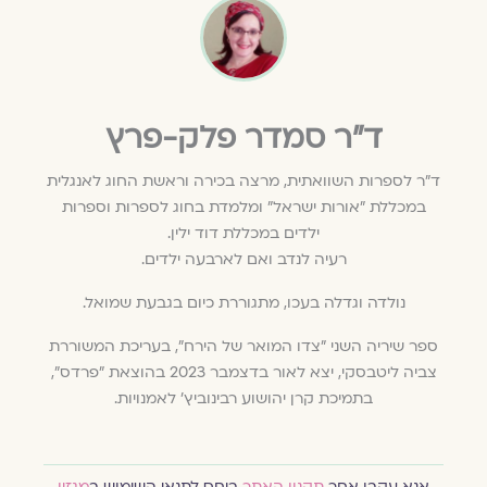
ד״ר סמדר פלק-פרץ
ד"ר לספרות השוואתית, מרצה בכירה וראשת החוג לאנגלית
במכללת "אורות ישראל" ומלמדת בחוג לספרות וספרות
ילדים במכללת דוד ילין.
רעיה לנדב ואם לארבעה ילדים.
נולדה וגדלה בעכו, מתגוררת כיום בגבעת שמואל.
ספר שיריה השני "צדו המואר של הירח", בעריכת המשוררת
צביה ליטבסקי, יצא לאור בדצמבר 2023 בהוצאת "פרדס",
בתמיכת קרן יהושוע רבינוביץ' לאמנויות.
אנא עקבו אחר
תקנון האתר
ביחס לתנאי השימוש ב
מגזין