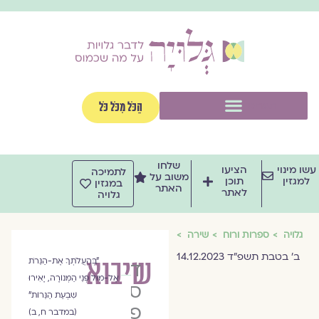
וג
וכן
תפריט
הַכֹּל מִכֹּל כֹּל
שלחו
שו מינוי
הציעו
לתמיכה
משוב על
למגזין
תוכן
במגזין
האתר
לאתר
גלויה
גלויה
ספרות ורוח
שירה
ב׳ בטבת תשפ״ד 14.12.2023
שיבוא
"בְּהַעֲלֹתְךָ אֶת-הַנֵּרֹת
ד״ר
אֶל-מוּל פְּנֵי הַמְּנוֹרָה, יָאִירוּ
סמדר
שִׁבְעַת הַנֵּרוֹת"
פלק-פרץ
(במדבר ח, ב)