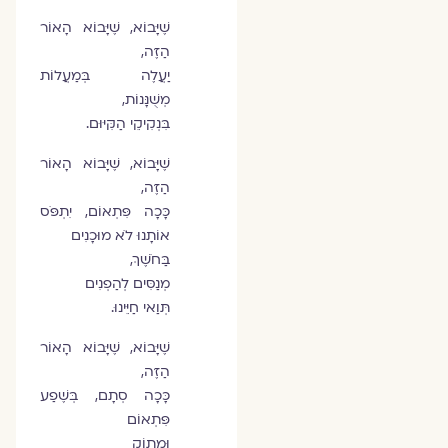
שֶׁיָּבוֹא, שֶׁיָּבוֹא הָאוֹר
הַזֶּה,
יַעֲלֶה בְּמַעֲלוֹת
מְשֻׁנָּנוֹת,
בִּנְקִיקֵי הַקִּיּוּם.
שֶׁיָּבוֹא, שֶׁיָּבוֹא הָאוֹר
הַזֶּה,
כָּכָה פִּתְאוֹם, יִתְפֹּס
אוֹתָנוּ לֹא מוּכָנִים
בַּחֹשֶׁךְ,
מְנַסִּים לְהַפְנִים
תְּוַאי חַיֵּינוּ.
שֶׁיָּבוֹא, שֶׁיָּבוֹא הָאוֹר
הַזֶּה,
כָּכָה סְתָם, בְּשֶׁפַע
פִּתְאוֹם
וּמָתוֹק