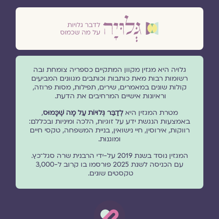
גלויה היא מגזין מקוון המתקיים כספריה צומחת ובה
רשומות רבות מאת כותבות וכותבים מגוונים המביעים
קולות שונים במאמרים, שירים, תפילות, מסות פרוזה,
וראיונות אישיים המרחיבים את הדעת.
מטרת המגזין היא
לְדַבֵּר גְּלוּיוֹת עַל מָה שֶׁכָּמוּס
,
באמצעות הנגשת ידע על זוגיות, הלכה ומיניות ובכללם:
רווקות, אירוסין, חיי נישואין, בניית המשפחה, טקסי חיים
ומוגנוּת.
המגזין נוסד בשנת 2019 על-ידי הרבנית שרה סגל־כץ.
עם הכניסה לשנת 2025 פורסמו בו קרוב ל-3,000
טקסטים שונים.