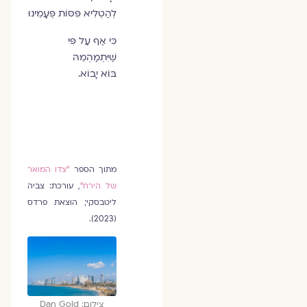
לְהַטְלִיא פִּסּוֹת פְּעָמֵינוּ
כִּי אַף עַל פִּי
שֶׁיִּתְמַהְמֵהּ
בּוֹא יָבוֹא.
מתוך הספר
"צדו המואר
של הירח"
, עורכת: צביה
ליטבסקי; הוצאת פרדס
(2023).
צילום: Dan Gold