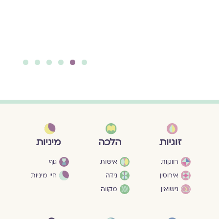
וְלֹא הָיִינוּ אִמָּא גְּדוֹלָה
וְיַלְדָּה
להמשך קריאה ››
6
5
4
3
2
1
מיניות
זוגיות
הלכה
גוף
רווקות
אישות
חיי מיניות
אירוסין
נידה
נישואין
מקווה