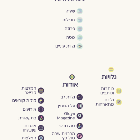
שירה
תפילות
פרוזה
מסה
גלוית עיניים
גלויות
אודות
המלצות
כותבות
קריאה
וכותבים
גלוית לב
גלויות
קולות קוראים
מתארחות
על המגזין
אירועים
Gluya
Magazine
בתקשורת
מה חדש
איגרות
שנשלחו
הרבנית שרה
סגל־כץ
המלצות