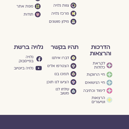
צוות גלויה
מפת אתר
מרכז גלויה
תודות
מילון מושגים
הדרכות
תהיו בקשר
גלויה ברשת
והרצאות
גלויה
דברו איתנו
בפייסבוק
לקראת
הצטרפו אלינו
כלולות
גלויה ביוטיוב
תמכו בנו
חיי הרווקות
הציעו לנו תוכן
חיי הנישואים
שלחו לנו
לימוד וכתיבה
משוב
הרצאות
ושיעורים