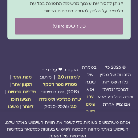
* ניתן להסיר את עצמך מרשימת התפוצה בכל עת
בלחיצה על הלינק להסרה בתחתית הדיוור.
כן, רשמו אותי!
© 2026 כל
במקרה
הוקם ב ❤ על ידי –
הזכויות של מגזין
של
לימונדה 2.0
| מיתוג:
מפת אתר
|
גלויה שמורות
שגגה
סטודיו נופר דסקל
תקנון אתר
|
למרכז "גלויה"
אנא
(2019), פיתוח מיתוג:
מדיניות פרטיות
|
ושרה סגל־כץ אלא
צרו
שרה סגל־כץ
ו
לימונדה
הציעו תוכן
אם צויין אחרת |
עימנו
2.0
(2020-2026)
לאתר
|
משבו
קשר
אותנו
|
תמכו בנו