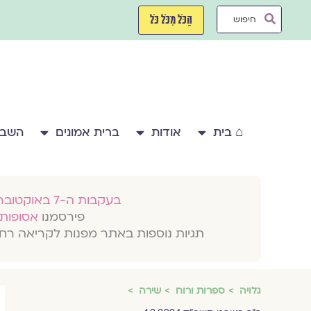
ילוג
Search
תוכן
הַכֹּל מִכֹּל כֹּל
...
⌂ בית
אודות
ברית אמונים
השבע
בעקבות ה-7 באוקטובר 2023
פירסמנו
אסופות 
תגיות נוספות באתר מפנות לקריאה רח
גלויה
ספרות ורוח
שירה