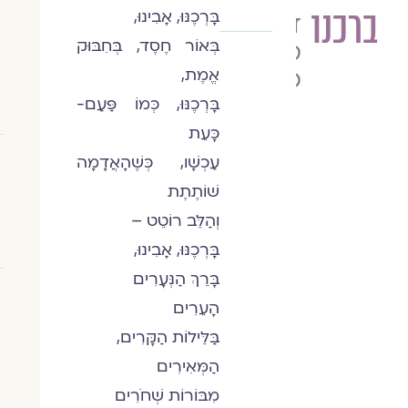
ברכנו
בָּרְכֶנּוּ, אָבִינוּ,
ד״ר
בְּאוֹר חֶסֶד, בְּחִבּוּק
סמדר
פלק-פרץ
אֱמֶת,
בָּרְכֶנּוּ, כְּמוֹ פַּעַם-
כָּעֵת
עַכְשָׁו, כְּשֶׁהָאֲדָמָה
שׁוֹתֶתֶת
וְהַלֵּב רוֹטֵט –
בָּרְכֶנּוּ, אָבִינוּ,
בָּרֵךְ הַנְּעָרִים
הָעֵרִים
בַּלֵּילוֹת הַקָּרִים,
הַמְּאִירִים
מִבּוֹרוֹת שְׁחֹרִים