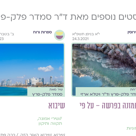
טים נוספים מאת ד״ר סמדר פלק-פ
רוסין
ספרות ורוח
י"א בניסן תשפ"א
ב׳ בטבת
023
24.3.2021
רחת
שיר מאת
ר פלק-פרץ וד"ר ויטלא ארזי
סמדר פלק-פרץ
מונה בפרשה – על פי
שיבוא
//
שירי אמונה
,
תקווה ותיקון
וגיות
שֶׁיָּבוֹא, שֶׁיָּבוֹא הָאוֹר הַזֶּה, / כָּכָה פִּת