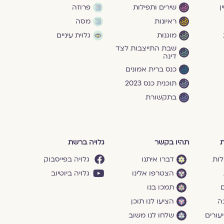
ן
שירים ותפילות
פרוזה
ראיונות
מסה
מוגנוּת
גלוית עיניים
שבת התייצבות לצד
דינה
כנס ברית אמונים
תוכנית כנס 2023
בתקשורת
ת
תהיו בקשר
גלויה ברשת
לות
דברו איתנו
גלויה בפייסבוק
הצטרפו אלינו
גלויה ביוטיוב
ם
תמכו בנו
ה
הציעו לנו תוכן
עורים
שלחו לנו משוב