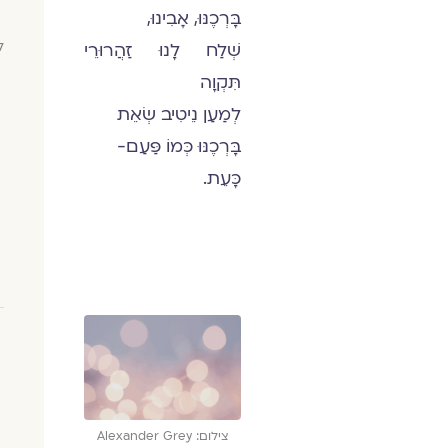
בָּרְכֶנּוּ, אָבִינוּ,
ל
שְׁלַח לָנוּ זַהֲרוּרֵי
תִּקְוָה
לְמַעַן נֵיטִיב שְׂאֵת
בָּרְכֶנּוּ כְּמוֹ פַּעַם-
כָּעֵת.
צילום: Alexander Grey