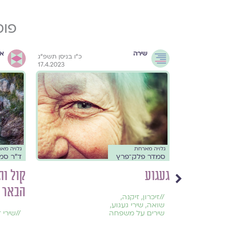
פוס
שירה
אי
״ח בניסן תשפ״ג
כ״ו בניסן תשפ״ג
17.4.2023
19.4.2023
גלויה מארחת
גלויה מא
סמדר פלק־פרץ
ד"ר סמד
געגוע
קול ות
הבאר
//
זיכרון
,
זיקנה
,
שואה
,
שירי געגוע
,
שירים על משפחה
//
שירי ז