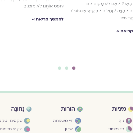
בְּאֵר? / אִם לֹא מָקוֹם / בּוֹ
יִתְפֹּס אוֹתָנוּ לֹא מוּכָנִים
ִים / הֲוָיָה / וַחֲלוֹם / בְּהֶרֶף אֵינְסוֹפִי /
חֲרִישִׁית
להמשך קריאה ››
ריאה ››
3
2
1
מיניות
הורות
נָחוּגָה
גוף
חיי משפחה
טקסים וטקסי
חיי מיניות
הריון
טקסי משפח