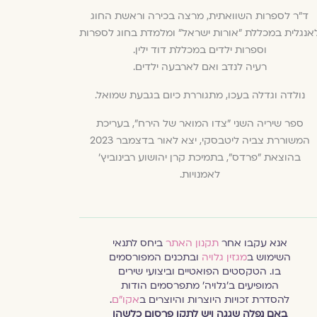
ד"ר לספרות השוואתית, מרצה בכירה וראשת החוג
אנגלית במכללת "אורות ישראל" ומלמדת בחוג לספרות
וספרות ילדים במכללת דוד ילין.
רעיה לנדב ואם לארבעה ילדים.
נולדה וגדלה בעכו, מתגוררת כיום בגבעת שמואל.
ספר שיריה השני "צדו המואר של הירח", בעריכת
המשוררת צביה ליטבסקי, יצא לאור בדצמבר 2023
בהוצאת "פרדס", בתמיכת קרן יהושוע רבינוביץ'
לאמנויות.
אנא עקבו אחר
תקנון האתר
ביחס לתנאי
השימוש ב
מגזין גלויה
ובתכנים המפורסמים
בו. הטקסטים הפואטיים וביצועי שירים
המופיעים ב׳גלויה׳ מתפרסמים הודות
להסדרת זכויות היוצרות והיוצרים ב
אקו״ם
.
באם נפלה שגגה ויש לתקן פרסום כלשהו