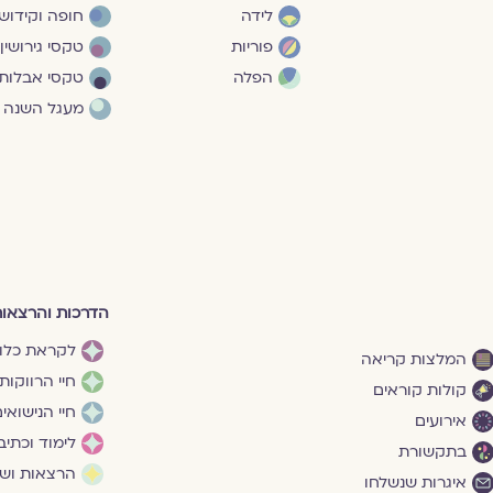
לידה
חופה וקידושי
פוריות
טקסי גירושין
הפלה
טקסי אבלות
מעגל השנה
הדרכות והרצאו
לקראת כלו
המלצות קריאה
חיי הרווקות
קולות קוראים
חיי הנישואי
אירועים
לימוד וכתיב
בתקשורת
הרצאות ושי
איגרות שנשלחו