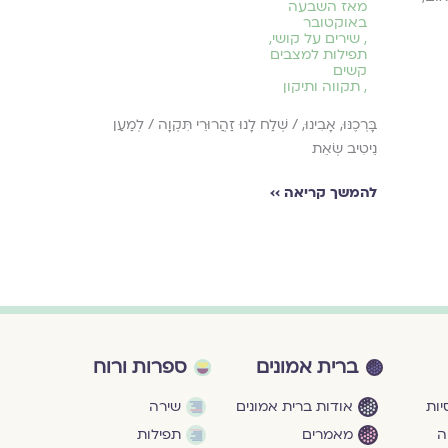
מאז השבעה
תַּגִּידִי אַתְּ זוֹכֶ
באוקטובר
הַפָּתוּחַ שֶׁנִּפְעַר ב
,
שירים על קושי
,
תפילות למצבים
מַחֲשָׁבוֹת קְטַנּוֹת
קשים
הָיִינוּ אִמָּא גְּדוֹלָ
,
תקווה ותיקון
בָּרְכֶנּוּ, אָבִינוּ, / שְׁלַח לָנוּ זַהֲרוּרֵי תִּקְוָה / לְמַעַן
להמשך קריאה ›
נֵיטִיב שְׂאֵת
להמשך קריאה ››
ברית אמונים
ספרות ורוח
ות
אודות ברית אמונים
שירה
ה
מאמרים
תפילות