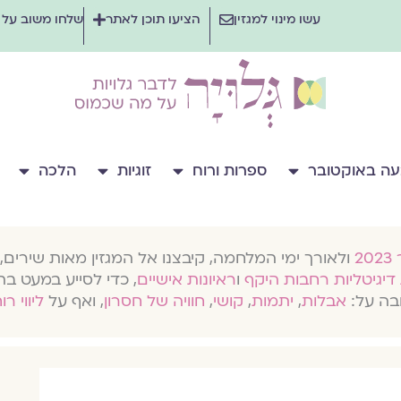
עשו מינוי למגזין
הציעו תוכן לאתר
שלחו משוב על
ה באוקטובר
ספרות ורוח
זוגיות
הלכה
ולאורך ימי המלחמה, קיבצנו אל המגזין מאות שירים, 
דיגיטליות רחבות היקף
ו
ראיונות אישיים
, כדי לסייע במעט בת
בה על:
אבלות
,
יתמות
,
קושי
,
חוויה של חסרון
, ואף על
ליווי רו