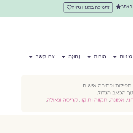
 האתר
לתמיכה במגזין גלויה
מיניות
הורות
נָחוּגָה
צרו קשר
תפילות וכתיבה אישית.
וך הכאב הגדול.
חני
,
אמונה
,
תקווה ותיקון
,
קריסה וגאולה
.