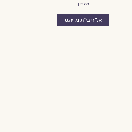
במגזין.
אל״ף בי״ת גלויה