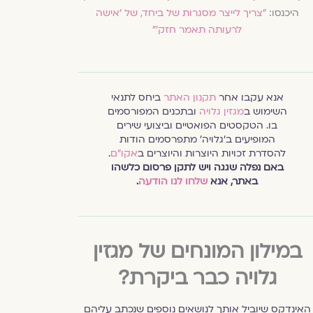
היכנסו:
״צריך לייצר מסגרות של ביחד, של 'אישה
לרעותה תאמר חזק'״
אנא עקבו אחר
תקנון האתר
ביחס לתנאי
השימוש ב
מגזין גלויה
ובתכנים המפורסמים
בו. הטקסטים הפואטיים וביצועי שירים
המופיעים ב׳גלויה׳ מתפרסמים הודות
להסדרת זכויות היוצרות והיוצרים ב
אקו״ם
.
באם נפלה שגגה ויש לתקן פרסום כלשהו
באתר, אנא
שלחו לנו הודעה
.
במילון המונחים של מגזין
גלויה כבר ביקרת?
האינדקס שיוביל אותך לנושאים נוספים שנכתב עליהם