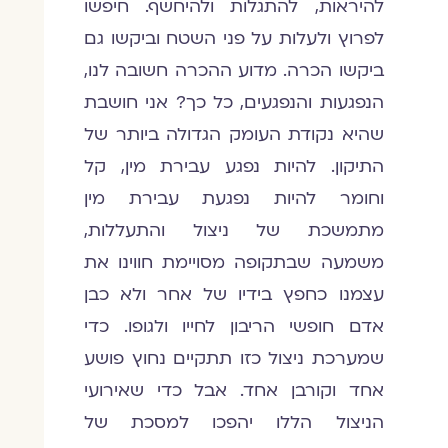
להיראות, להתגלות ולהיחשף. חיפשו
לפרוץ ולעלות על פני השטח וביקשו גם
ביקשו הכרה. מדוע ההכרה חשובה לנו,
הנפגעות והנפגעים, כל כך? אני חושבת
שהיא נקודת העומק הגדולה ביותר של
התיקון. להיות נפגע עבירת מין, קל
וחומר להיות נפגעת עבירת מין
מתמשכת של ניצול והתעללות,
משמעה שבתקופה מסויימת חווינו את
עצמנו כחפץ בידיו של אחר ולא כבן
אדם חופשי הריבון לחייו ולגופו. כדי
שמערכת ניצול כזו תתקיים נחוץ פושע
אחד וקורבן אחד. אבל כדי שאירועי
הניצול הללו יהפכו למסכת של