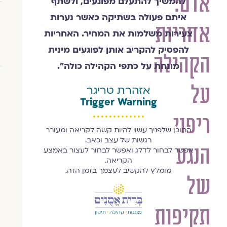
אדם:
להמשיך להתעלם מפוגעים, ולשתף
איתם פעולה בשתיקה כאשר נערות
אחריות
צעירות משלמות את המחיר. האחריות
להפסיק להקריב אותן לפוגעים מינית
הקהילה
מונחת על כתפי הקהילה כולה״.
על
אזהרת טריגר
Trigger Warning
ריפוי
התוכן שלפניך עשוי להיות קשה לקריאה ומעורר
רגשות של עצב וכאב.
הנגע
אפשר לבחור לדלג ואפשר לבחור לעצור באמצע
הקריאה.
מומלץ להקשיב לעצמך בזמן הזה.
של
תקיפות