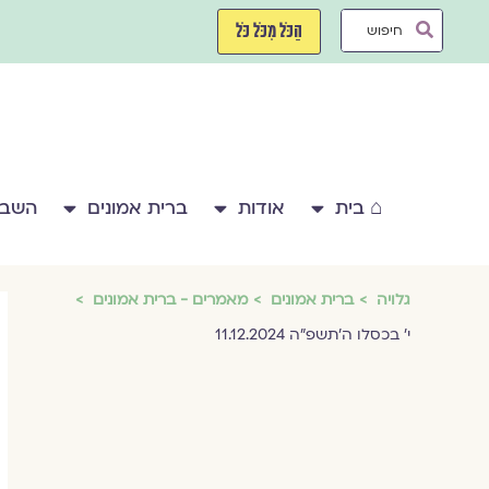
ילוג
Search
תוכן
הַכֹּל מִכֹּל כֹּל
...
⌂ בית
אודות
ברית אמונים
השבע
גלויה
ברית אמונים
מאמרים - ברית אמונים
י׳ בכסלו ה׳תשפ״ה 11.12.2024