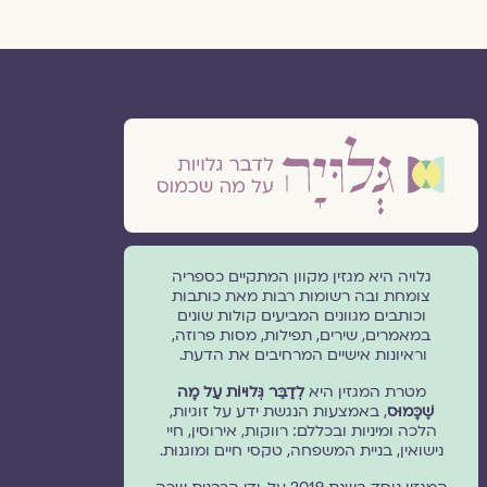
גלויה היא מגזין מקוון המתקיים כספריה
צומחת ובה רשומות רבות מאת כותבות
וכותבים מגוונים המביעים קולות שונים
במאמרים, שירים, תפילות, מסות פרוזה,
וראיונות אישיים המרחיבים את הדעת.
מטרת המגזין היא
לְדַבֵּר גְּלוּיוֹת עַל מָה
שֶׁכָּמוּס
, באמצעות הנגשת ידע על זוגיות,
הלכה ומיניות ובכללם: רווקות, אירוסין, חיי
נישואין, בניית המשפחה, טקסי חיים ומוגנוּת.