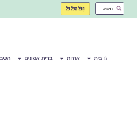
ילוג
Search
תוכן
הַכֹּל מִכֹּל כֹּל
...
⌂ בית
אודות
ברית אמונים
השבע