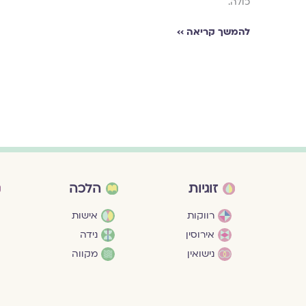
כולה.
להמשך קריאה ››
זוגיות
הלכה
רווקות
אישות
אירוסין
נידה
נישואין
מקווה