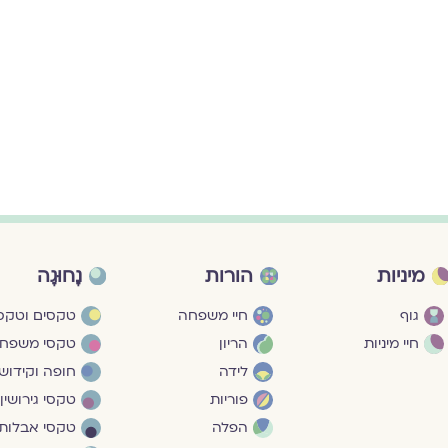
מיניות
הורות
נָחוּגָה
גוף
חיי משפחה
טקסים וטקסי
חיי מיניות
הריון
טקסי משפח
לידה
חופה וקידושי
פוריות
טקסי גירושין
הפלה
טקסי אבלות