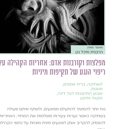
מאמר מאת
הרבנית מיכל נגן
מפלצות וקורבנות אדם: אחריות הקהילה על
ריפוי הנגע של תקיפות מיניות
//
אתיקה
,
ברית אמונים
,
מוגנות
,
שבוע התייצבות לצד דינה
,
תקווה ותיקון
נוח יותר להמשיך להתעלם מפוגעים, ולשתף איתם פעולה
בשתיקה כאשר נערות צעירות משלמות את המחיר. האחריות
להפסיק להקריב אותן לפוגעים מינית מונחת על כתפי הקהילה