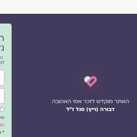
ר
גל
הפ
למ
שם
אימ
האתר מוקדש לזכר אמי האהובה
דבורה (וייץ) סגל ז"ל
שד
הס
שיו
מדי
* 