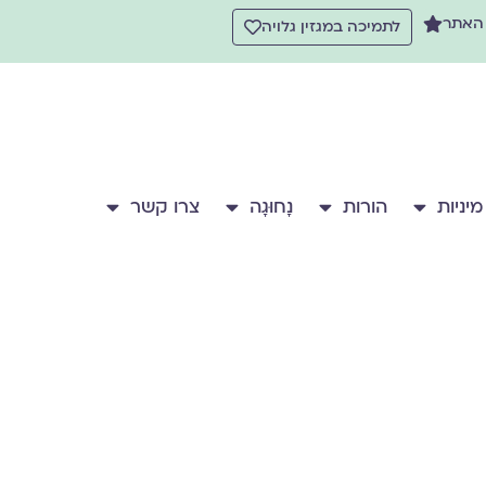
 האתר
לתמיכה במגזין גלויה
מיניות
הורות
נָחוּגָה
צרו קשר