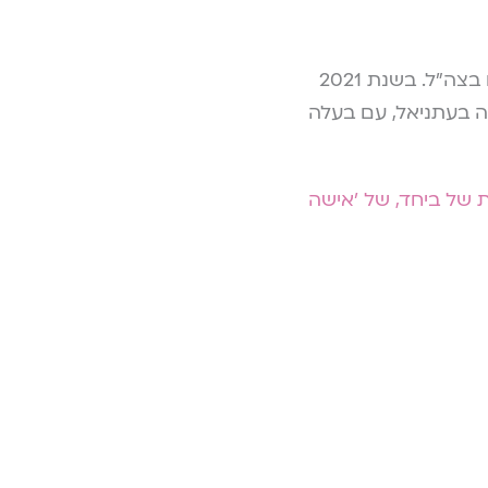
ראשת המכינה הקדם צבאית 'צהלי' ומדרשת 'רוני'. מובילה השיח על שילוב נשים בצה"ל. בשנת 2021
ה בעתניאל, עם בעלה
ת של ביחד, של 'אישה