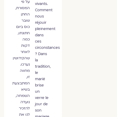
על פי
vivants.
המסורת,
Comment
החתן
nous
שובר
réjouir
כוס ביום
pleinement
חתונתו,
dans
כמה
ces
דקות
circonstances
לאחר
? Dans
שהקידושין
la
נערכו.
tradition,
מחווה
le
זו,
marié
המתבצעת
brise
בשיא
un
השמחה,
verre le
נועדה
jour de
להזכיר
son
לנו את
mariage,