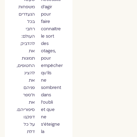
d’agir
משפחות
pour
הנעדרים
faire
בכל
connaître
רחבי
le sort
העולם:
des
להדביק
otages,
את
pour
תמונות
empêcher
החטופים,
qu’ils
להציג
ne
את
sombrent
פניהם
dans
ולספר
l’oubli
את
et que
סיפוריהם.
ne
דפקנו
s’éteigne
על כל
la
דלת