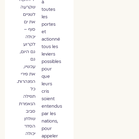
à
שקרעה
toutes
לשניים
les
את ים
portes
סוף –
et
יכולה
actionné
לקרוע
tous les
גם היום,
leviers
גם
possibles
עכשיו,
pour
את פירי
que
המנהרות.
leurs
כל
cris
תפילה
soient
הנאמרת
entendus
סביב
par les
שולחן
nations,
הסדר
pour
יכולה
appeler