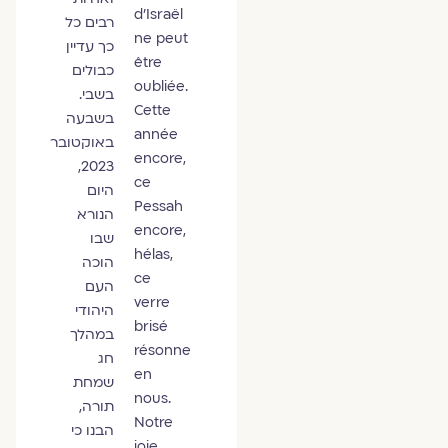
d’Israël
רבים כל
ne peut
כך עדיין
être
כבולים
oubliée.
בשבי.
Cette
בשבעה
année
באוקטובר
encore,
2023,
ce
היום
Pessah
הנורא
encore,
שבו
hélas,
הוכה
ce
העם
verre
היהודי
brisé
במהלך
résonne
חג
en
שמחת
nous.
תורה,
Notre
הבנו כי
joie