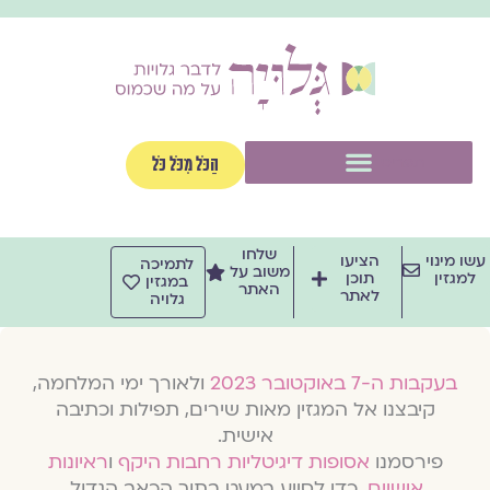
וג
וכן
תפריט
הַכֹּל מִכֹּל כֹּל
שלחו
שו מינוי
הציעו
לתמיכה
משוב על
למגזין
תוכן
במגזין
האתר
לאתר
גלויה
בעקבות ה-7 באוקטובר 2023
ולאורך ימי המלחמה,
קיבצנו אל המגזין מאות שירים, תפילות וכתיבה
אישית.
פירסמנו
אסופות דיגיטליות רחבות היקף
ו
ראיונות
אישיים
, כדי לסייע במעט בתוך הכאב הגדול.