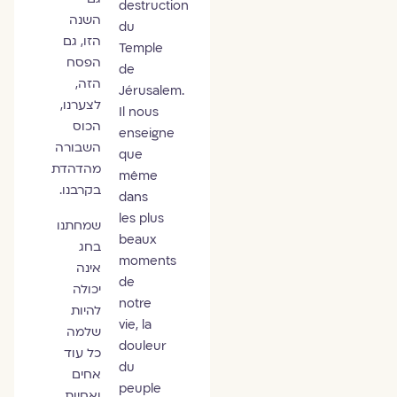
destruction
השנה
du
הזו, גם
Temple
הפסח
de
הזה,
Jérusalem.
לצערנו,
Il nous
הכוס
enseigne
השבורה
que
מהדהדת
même
בקרבנו.
dans
les plus
שמחתנו
beaux
בחג
moments
אינה
de
יכולה
notre
להיות
vie, la
שלמה
douleur
כל עוד
du
אחים
peuple
ואחיות