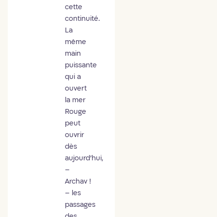
cette
continuité.
La
même
main
puissante
qui a
ouvert
la mer
Rouge
peut
ouvrir
dès
aujourd’hui,
–
Archav !
– les
passages
des