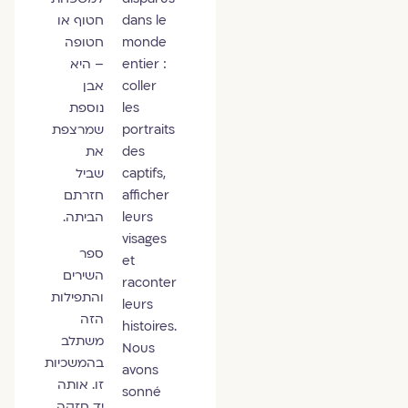
dans le
חטוף או
monde
חטופה
entier :
– היא
coller
אבן
les
נוספת
portraits
שמרצפת
des
את
captifs,
שביל
afficher
חזרתם
leurs
הביתה.
visages
ספר
et
השירים
raconter
והתפילות
leurs
הזה
histoires.
משתלב
Nous
בהמשכיות
avons
זו. אותה
sonné
יד חזקה