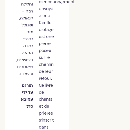
d’encouragement
והלילה
envoyé
הזה –
à une
לגאולה,
famille
ושנוכל
d’otage
יחד
est une
לשיר:
pierre
לשנה
posée
הבאה
sur le
בירושלים,
chemin
מאוחדים
de leur
ובשלום.
retour.
Ce livre
תורגם
de
על ידי
chants
עקיבא
et de
סגל
prières
s’inscrit
dans