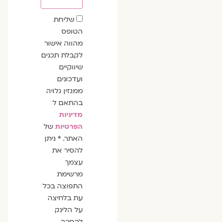
שדה
שליחת
הסכמה
הטופס
מהווה אישור
לקבלת תכנים
שיווקיים
ועדכונים
ממגזין גלויה
בהתאם ל
מדיניות
הפרטיות
של
האתר. * ניתן
להסיר את
עצמך
מרשימת
התפוצה בכל
עת בלחיצה
על הלינק
להסרה