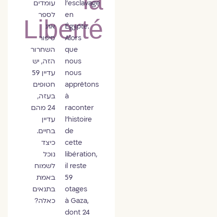
la
l’esclavage
עומדים
en
לספר
Liberté
Égypte.
את
Alors
סיפור
que
השחרור
nous
הזה, יש
nous
עדיין 59
apprêtons
חטופים
à
בעזה,
raconter
24 מהם
l’histoire
עדיין
de
בחיים.
cette
כיצד
libération,
נוכל
il reste
לשמוח
59
באמת
otages
בתנאים
à Gaza,
כאלה?
dont 24