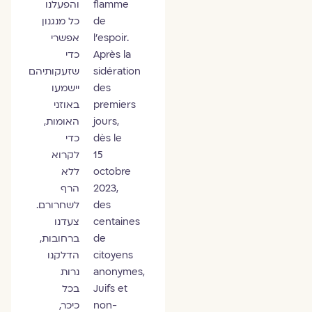
flamme
והפעלנו
de
כל מנגנון
l’espoir.
אפשרי
Après la
כדי
sidération
שזעקותיהם
des
יישמעו
premiers
באוזני
jours,
האומות,
dès le
כדי
15
לקרוא
octobre
ללא
2023,
הרף
des
לשחרורם.
centaines
צעדנו
de
ברחובות,
citoyens
הדלקנו
anonymes,
נרות
Juifs et
בכל
non-
כיכר,