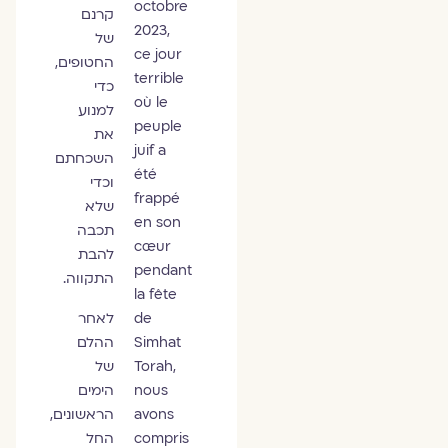
octobre
קרנם
2023,
של
ce jour
החטופים,
terrible
כדי
où le
למנוע
peuple
את
juif a
השכחתם
été
וכדי
frappé
שלא
en son
תכבה
cœur
להבת
pendant
התקווה.
la fête
de
לאחר
Simhat
ההלם
Torah,
של
nous
הימים
avons
הראשונים,
compris
החל