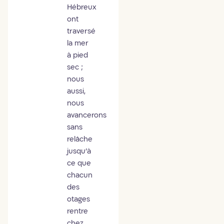
Hébreux
ont
traversé
la mer
à pied
sec ;
nous
aussi,
nous
avancerons
sans
relâche
jusqu’à
ce que
chacun
des
otages
rentre
chez