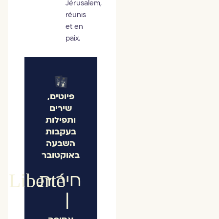
Jérusalem,
réunis
et en
paix.
פיוטים,
שירים
ותפילות
בעקבות
השבעה
באוקטובר
חירות
Liberté
|