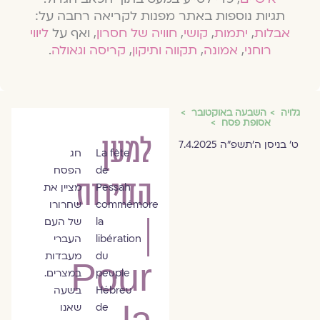
תגיות נוספות באתר מפנות לקריאה רחבה על:
אבלות
,
יתמות
,
קושי
,
חוויה של חסרון
, ואף על
ליווי
רוחני
,
אמונה
,
תקווה ותיקון
,
קריסה וגאולה
.
גלויה
השבעה באוקטובר
אסופת פסח
למען
ז'אן-דוד
ט׳ בניסן ה׳תשפ״ה 7.4.2025
La fête
חג
ישי
de
הפסח
החירות
Pessah
מציין את
commémore
שחרורו
la
של העם
|
libération
העברי
du
מעבדות
Pour
peuple
במצרים.
Hébreu
בשעה
de
שאנו