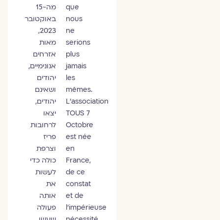
que
מה-15
nous
באוקטובר
2023,
ne
serions
מאות
plus
אזרחים
jamais
אנונימיים,
les
יהודים
mêmes.
ושאינם
L’association
יהודים,
TOUS 7
יצאו
Octobre
לרחובות
est née
פריז
en
וצרפת
France,
כולה כדי
de ce
לעשות
constat
את
et de
אותה
l’impérieuse
פעולה
nécessité
שעשו