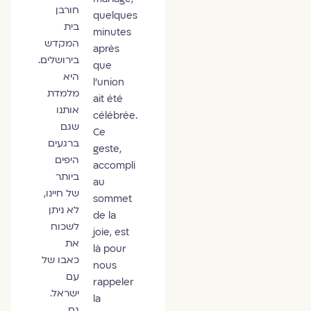
חורבן
quelques
בית
minutes
המקדש
après
בירושלים.
que
היא
l’union
מלמדת
ait été
אותנו
célébrée.
שגם
Ce
ברגעים
geste,
היפים
accompli
ביותר
au
של חיינו,
sommet
לא ניתן
de la
לשכוח
joie, est
את
là pour
כאבו של
nous
עם
rappeler
ישראל.
la
גם