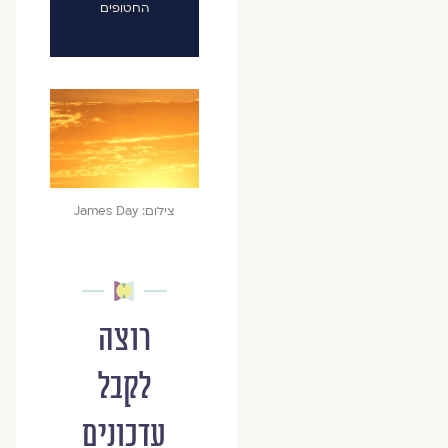
החטופים
צילום: James Day
רוצה
לקבל
עדכונים