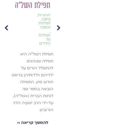
תפילת השל״ה
20
פגיעות מיניות
ר
//
הורות
,
בקהילות דתיות
נָחוּגָה
,
תפילות
אמונה
//
אתיקה
//
את
,
,
,
תפילות
ברית
ברי
על
אמונים
אמונ
הילדים
,
,
ין גלויה?
התמודדות
התמ
 תש"ף
עם פגיעה
עם 
תפילת השל"ה היא
מינית
מיני
,
,
תפילה שנוהגים
מגזין
מגזי
יאה ››
להתפלל הורים על
גלויה
גלוי
במדיה
במד
ילדיהם וילדותיהן בראש
,
מוגנות
,
מוג
חודש סיון. התפילה
בשבוע הבא תושק
'ברית
הובאה בספר שני
יוזמת "ברית אמונים",
שמטרת
לוחות הברית (=של"ה),
במסגרתה שואפים
וכללי
על-ידי הרב ישעיה הלוי
רבנים, אנשי טיפול
ניצול
הורוביץ.
ודמויות מובילות
סמכו
מקהילות אמוניות מכל
וכן ל
להמשך קריאה ››
גווני הקשת הישראלית,
באירו