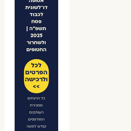
אסופה
דו־לשונית
לכבוד
פסח
תשפ"ה |
2025
ולשחרור
החטופים
לכל
הפרטים
ולרכישה
>>
כל הרווחים
ממכירת
העותקים
המודפסים
קודש למטה