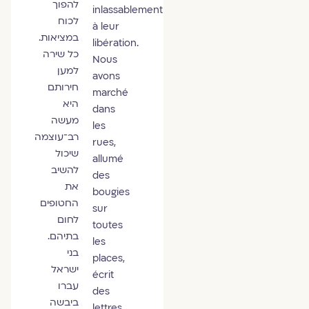
להפוך
inlassablement
לכוח
à leur
במציאות.
libération.
כל שירה
Nous
למען
avons
חירותם
marché
היא
dans
מעשה
les
רב־עוצמה
rues,
שיכול
allumé
להשיב
des
את
bougies
החטופים
sur
לחום
toutes
בתיהם.
les
בני
places,
ישראל
écrit
עברו
des
ביבשה
lettres,