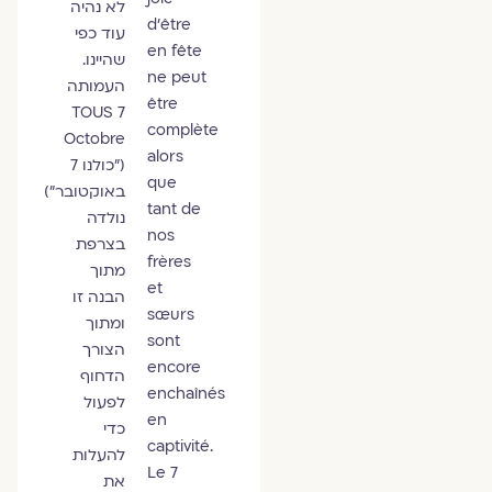
לא נהיה
d’être
עוד כפי
en fête
שהיינו.
ne peut
העמותה
être
TOUS 7
complète
Octobre
alors
("כולנו 7
que
באוקטובר")
tant de
נולדה
nos
בצרפת
frères
מתוך
et
הבנה זו
sœurs
ומתוך
sont
הצורך
encore
הדחוף
enchaînés
לפעול
en
כדי
captivité.
להעלות
Le 7
את