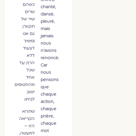
כשהם
chanté,
שרים
dansé,
שיר של
pleuré,
תקווה;
mais
גם אנו
jamais
נמשיך
nous
לצעוד
n’avons
ללא
renoncé.
הרף, עד
Car
שכל
nous
אחד
pensons
מהחטופים
que
ישוב
chaque
לביתו.
action,
chaque
שתהא
prière,
הקריאה
chaque
הזו –
mot
למעשה,