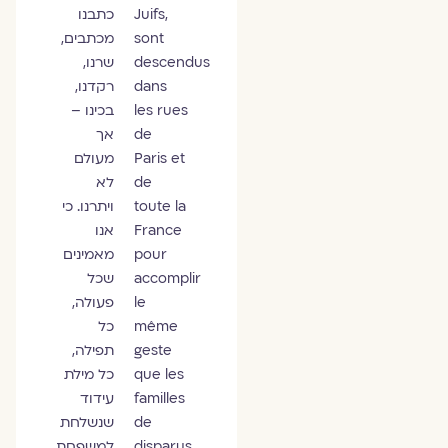
Juifs,
כתבנו
sont
מכתבים,
descendus
שרנו,
dans
רקדנו,
les rues
בכינו –
de
אך
Paris et
מעולם
de
לא
toute la
ויתרנו. כי
France
אנו
pour
מאמינים
accomplir
שכל
le
פעולה,
même
כל
geste
תפילה,
que les
כל מילת
familles
עידוד
de
שנשלחת
disparus
למשפחת