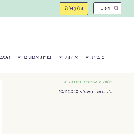
ילוג
Search
תוכן
הַכֹּל מִכֹּל כֹּל
...
⌂ בית
אודות
ברית אמונים
השבע
גלויה
אזכורים במדיה
כ״ג בחשון תשפ״א 10.11.2020