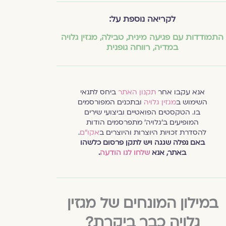
לקריאה נוספת על:
התמודדות עם פגיעה מינית
,
טבילה
,
מגזין גלויה
במדיה
,
רווחה גופנית
אנא עקבו אחר
תקנון האתר
ביחס לתנאי
השימוש ב
מגזין גלויה
ובתכנים המפורסמים
בו. הטקסטים הפואטיים וביצועי שירים
המופיעים ב׳גלויה׳ מתפרסמים הודות
להסדרת זכויות היוצרות והיוצרים ב
אקו״ם
.
באם נפלה שגגה ויש לתקן פרסום כלשהו
באתר, אנא
שלחו לנו הודעה
.
במילון המונחים של מגזין
גלויה כבר ביקרת?