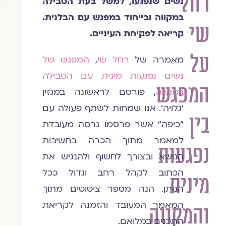
רחל
נשים שנפגעו, למשל בעת הטבילה
במקווה ובייחוד במפגש עם הבלנית.
שי
קריאה לפקיחת העיניים.
על
מאמרה של
רחל שי
,
המפגש של
נשים נפגעות מינית עם הטבילה
המפגש
במקווה
, פורסם לראשונה במגזין
'גלויה'. אנו שמחות לשתף פעולה עם
בין
"כיפה" אשר פרסמו גרסה מעובדת
למאמר מתוך הכרה בחשיבות
נפגעות
הנושא ובצורך לחשוף ולהנגיש את
הכתוב לקהל רחב וגדול ככל
מינית
הניתן. הנה מספר ציטוטים מתוך
המאמר המעובד והזמנה לקריאת
והמקווה
התכנים במלואם.