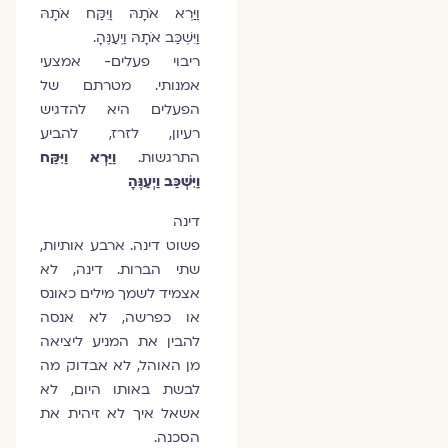
וַיַּרְא אֹתָהּ וַיִּקַּח אֹתָהּ
וַיִּשְׁכַּב אֹתָהּ וַיְעַנֶּהָ.
ריבוי פעלים- אמצעי
אמנותי. מטרתם של
הפעלים היא להדגיש
רעיון, לזרז, להביע
התרגשות.
וַיַּרְא וַיִּקַּח
וַיִּשְׁכַּב וַיְעַנֶּהָ
דינה
פשוט דינה. ארבע אותיות,
שתי הברות. דינה, לא
אצמיד לשמך מילים כאונס
או כפרשה, לא אנסה
להבין את המניע ליציאה
מן האוהל, לא אבדוק מה
לבשת באותו היום, לא
אשאל איך לא זיהית את
הסכנה.