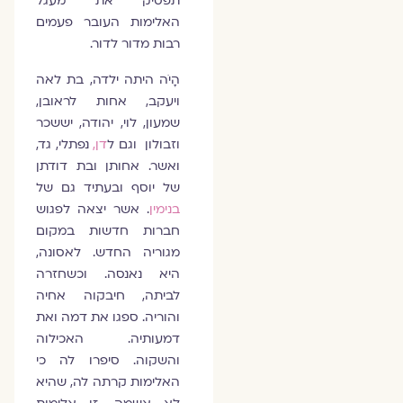
תפסיק את מעגל
האלימות העובר פעמים
רבות מדור לדור.
הָיֹה היתה ילדה, בת לאה
ויעקב, אחות לראובן,
שמעון, לוי, יהודה, יששכר
וזבולון וגם ל
דן,
נפתלי, גד,
ואשר. אחותן ובת דודתן
של יוסף ובעתיד גם של
בנימין
. אשר יצאה לפגוש
חברות חדשות במקום
מגוריה החדש. לאסונה,
היא נאנסה. וכשחזרה
לביתה, חיבקוה אחיה
והוריה. ספגו את דמה ואת
דמעותיה. האכילוה
והשקוה. סיפרו לה כי
האלימות קרתה לה, שהיא