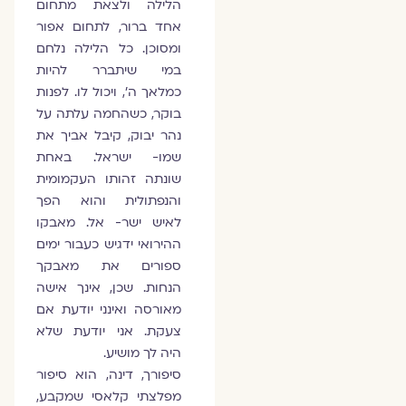
הלילה ולצאת מתחום
אחד ברור, לתחום אפור
ומסוכן. כל הלילה נלחם
במי שיתברר להיות
כמלאך ה', ויכול לו. לפנות
בוקר, כשהחמה עלתה על
נהר יבוק, קיבל אביך את
שמו- ישראל. באחת
שונתה זהותו העקמומית
והנפתולית והוא הפך
לאיש ישר- אל. מאבקו
ההירואי ידגיש כעבור ימים
ספורים את מאבקך
הנחות. שכן, אינך אישה
מאורסה ואינני יודעת אם
צעקת. אני יודעת שלא
היה לך מושיע.
סיפורך, דינה, הוא סיפור
מפלצתי קלאסי שמקבע,