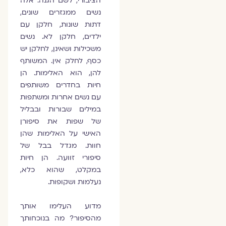
הציבורי, לשם הגנה. אלה
נשים ממגזרים שונים,
דתות שונות, חלקן עם
ילדים, חלקן לא. נשים
משכילות ושאינן, לחלקן יש
כסף, לחלק אין. המשותף
להן, הוא האלימות. הן
חיות בחדרים משותפים
עם נשים אחרות ומשתפות
במילים שבורות ובבליל
של שפות את סיפורן
האישי על האלימות שהן
חוות. מגדל בבל של
סיפורי זוועה. הן חיות
במקלט, שהוא כלא,
נעלמות ושקופות.
מדוע העלימו אותך
מהסיפור? מה בנוכחותך