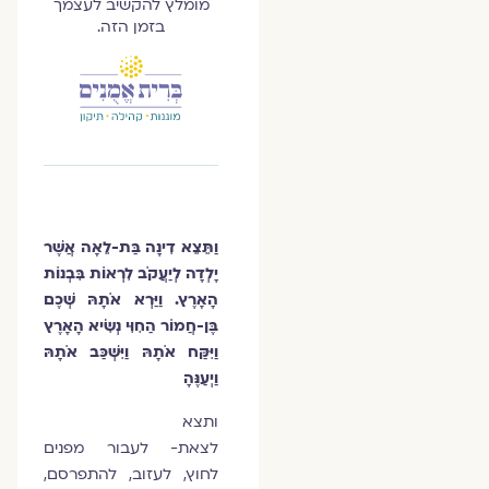
מומלץ להקשיב לעצמך
בזמן הזה.
וַתֵּצֵא דִינָה בַּת-לֵאָה אֲשֶׁר
יָלְדָה לְיַעֲקֹב לִרְאוֹת בִּבְנוֹת
הָאָרֶץ. וַיַּרְא אֹתָהּ שְׁכֶם
בֶּן-חֲמוֹר הַחִוִּי נְשִׂיא הָאָרֶץ
וַיִּקַּח אֹתָהּ וַיִּשְׁכַּב אֹתָהּ
וַיְעַנֶּהָ
ותצא
לצאת- לעבור מפנים
לחוץ, לעזוב, להתפרסם,