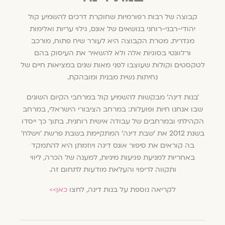
קבוצה של רבות רפורמיות שחוקרת דרכים להשמיע קול
יהודי-רבני-רוחני בנושאים של אונס, גילוי עריות ואלימות
מגדרית. מטרת הקבוצה היא לעורר שיח פתוח, מורכב
ורלוונטי בסוגיות אלה ולא להשאיר את העיסוק בהם
לטקסטים וקולות שעוצבו לפני מאות שנים במציאות חיים של
נחיתות נשית מבנית ומובהקת.
׳בנות דינה׳ מבקשות להשמיע קול במרחבי הקיום השונים
שבו אנחנו חיות ופועלות: במרחב הציבורי הישראלי, במרחב
הקהילתי ובמרחבים של עבודה אישית רוחנית. בתוך כך ייסדו
בשנת 2012 את ׳שבת דינה׳ המתקיימת בשבת פרשת ׳וישלח׳
בה קוראים את סיפור אונס דינה ויוזמתן היא להתמקד
באחריות למניעת פגיעות מיניות, למענה של הכרה, ליווי
ותקווה לריפוי והעלאת מודעות לתחום זה.
לקריאה נוספת על בנות דינה, לחצו
כאן>>