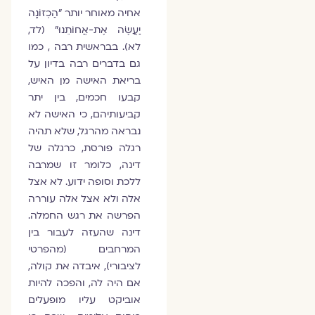
אחיה מאוחר יותר "הַכְזוֹנָה
יַעֲשֶׂה אֶת-אֲחוֹתֵנוּ" (לד,
לא). בבראשית רבה , כמו
גם בדברים רבה בדיון על
בריאת האישה מן האיש,
קבעו חכמים, בין יתר
קביעותיהם, כי האישה לא
נבראה מהרגל, שלא תהיה
רגלה פורסת, כרגלה של
דינה, כלומר זו שמרבה
ללכת וסופה ידוע. לא אצל
אלה ולא אצל אלה עוררה
הפרשה את רגש החמלה.
דינה שהעזה לעבור בין
המרחבים (מהפרטי
לציבורי), איבדה את קולה,
אם היה לה, והפכה להיות
אוביקט עליו מופעלים