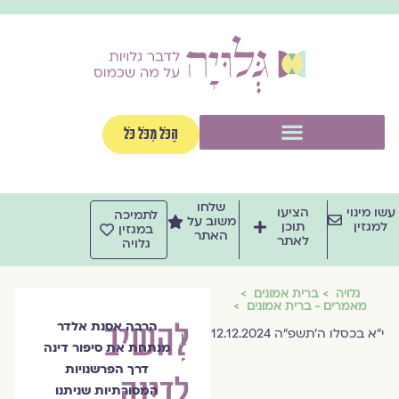
וג
וכן
תפריט
הַכֹּל מִכֹּל כֹּל
שלחו
שו מינוי
הציעו
לתמיכה
משוב על
למגזין
תוכן
במגזין
האתר
לאתר
גלויה
גלויה
ברית אמונים
מאמרים - ברית אמונים
להשיב
הרבה אסנת אלדר
בנות
י״א בכסלו ה׳תשפ״ה 12.12.2024
מנתחת את סיפור דינה
דינה
דרך הפרשנויות
לדינה
המסורתיות שניתנו