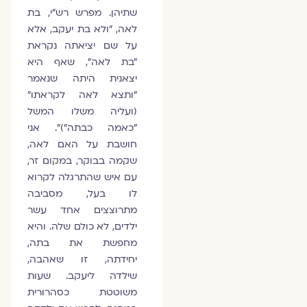
שתיהן. מפרש רש"י, בת
לאה, "ולא בת יעקב, אלא
על שם יציאתה נקראת
"בת לאה", שאף היא
יצאנית היתה שנאמר
"ותצא לאה לקראתו"
(ועליה משלו המשל
"כאמה כבתה")". אני
חושבת על האם לאה,
שקמה בבוקר, במקום זר,
עם איש שהתרגלה לקרוא
לו בעל, מסביבה
מתרוצצים אחד עשר
ילדים, לא כולם שלה. והיא
מחפשת את בתה,
יחידתה, זו שאהבה,
שילדה ליעקב. שעות
משוטטת כסהרורית