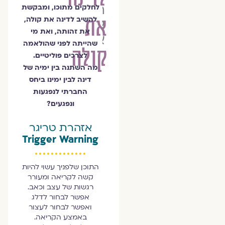
הרַבָּה
לחלקים מתוכו, ומבקשת
את
להשיב לדינה את קולה,
אסנת
את זהותה, ואת מי
אלדר
שהייתה לפני שהולאמה
קולה
לצרכים פוליטיים.
מה השתנה בין ימיה של
דינה לבין ימינו ביחס
החברתי לנפגעות
ונפגעים?
אזהרת טריגר
Trigger Warning
התוכן שלפניך עשוי להיות
קשה לקריאה ומעורר
רגשות של עצב וכאב.
אפשר לבחור לדלג
ואפשר לבחור לעצור
באמצע הקריאה.