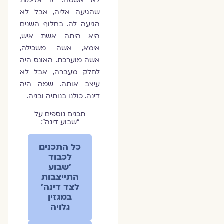
לא אשמה. זו אלימות
שהגיעה אליה, אבל לא
הגיעה לה. בחלוף השנים
היא היתה אשת איש,
אימא, אשה משכילה,
אשה מוערכת. האונס היה
לחלק מעברה, אבל לא
עיצב אותה. שמה היה
דינה. כולנו בנותיה ובניה.
תכנים נוספים על
״שבוע דינה״:
כל התכנים
לכבוד
׳שבוע
התייצבות
לצד דינה׳
במגזין
גלויה