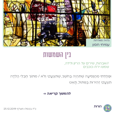
גלויה מארחת
עמיחי חסון
בין השמשות
//
אבהות
,
שירים על הריון ולידה
,
שמש-ירח-כוכבים
וּפַּחַדְתִּי מֵהַנְּסִיעָה שֶׁתִּהְיֶה בַּחֹשֶךְ, שֶׁתִּצְעֲקִי וְלֹא / מִתּוֹךְ חֶבְלֵי הַלֵּדָה
תִּצְעֲקִי זְהִירוּת בַּפִּתּוּל, תָּאֵט
להמשך קריאה ››
הורות
כ"ז בכסלו תש"ף 25.12.2019