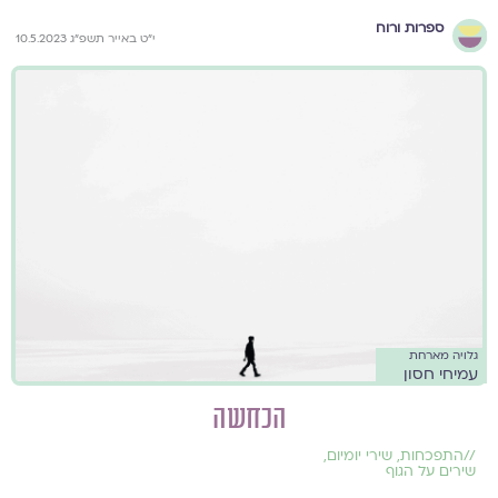
ספרות ורוח
י״ט באייר תשפ״ג 10.5.2023
גלויה מארחת
עמיחי חסון
הכחשה
//
התפכחות
,
שירי יומיום
,
שירים על הגוף