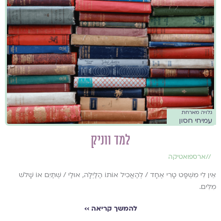
גלויה מארחת
עמיחי חסון
למד ווניק
//
ארספואטיקה
אֵין לִי מִשְׁפָּט טָרִי אֶחָד / לְהַאֲכִיל אוֹתוֹ הַלַּיְלָה, אוּלַי / שְׁתַּיִם אוֹ שָׁלֹשׁ
מִלִּים.
להמשך קריאה ››