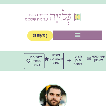
ילוג
תוכן
תפריט
הַכֹּל מִכֹּל כֹּל
שלחו
עשו מינוי
הציעו
לתמיכה
משוב על
למגזין
תוכן
במגזין
האתר
לאתר
גלויה