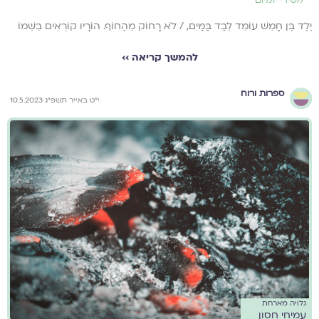
יֶלֶד בֶּן חָמֵשׁ עוֹמֵד לְבַד בַּמַּיִם, / לֹא רָחוֹק מֵהַחוֹף. הוֹרָיו קוֹרְאִים בִּשְׁמוֹ
להמשך קריאה ››
ספרות ורוח
י״ט באייר תשפ״ג 10.5.2023
גלויה מארחת
עמיחי חסון