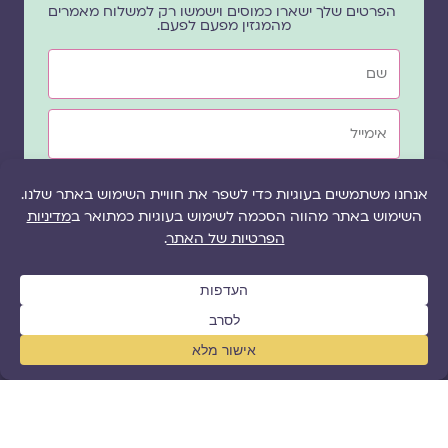
הפרטים שלך ישארו כמוסים וישמשו רק למשלוח מאמרים
מהמגזין מפעם לפעם.
שם
אימייל
שדה
שליחת הטופס מהווה אישור לקבלת תכנים שיווקיים
הסכמה
ועדכונים ממגזין גלויה בהתאם ל
מדיניות פרטיות
של
האתר.
* ניתן להסיר את עצמך מרשימת התפוצה בכל עת
בלחיצה על הלינק להסרה בתחתית הדיוור.
כן, רשמו אותי!