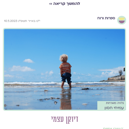
להמשך קריאה ››
ספרות ורוח
י״ט באייר תשפ״ג 10.5.2023
גלויה מארחת
עמיחי חסון
דיוקן עצמי
//
שירי יומיום