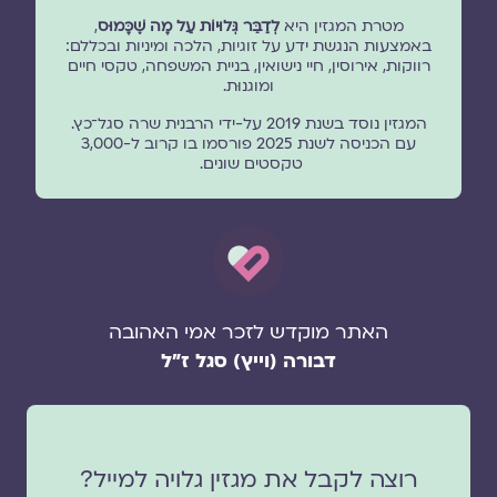
מטרת המגזין היא
לְדַבֵּר גְּלוּיוֹת עַל מָה שֶׁכָּמוּס
,
באמצעות הנגשת ידע על זוגיות, הלכה ומיניות ובכללם:
רווקות, אירוסין, חיי נישואין, בניית המשפחה, טקסי חיים
ומוגנוּת.
המגזין נוסד בשנת 2019 על-ידי הרבנית שרה סגל־כץ.
עם הכניסה לשנת 2025 פורסמו בו קרוב ל-3,000
טקסטים שונים.
האתר מוקדש לזכר אמי האהובה
דבורה (וייץ) סגל ז"ל
רוצה לקבל את מגזין גלויה למייל?