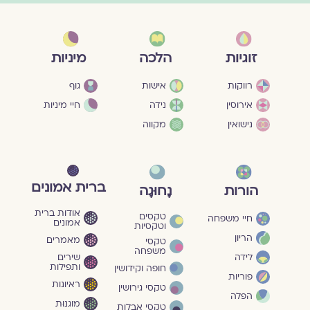
מיניות
זוגיות
הלכה
גוף
רווקות
אישות
חיי מיניות
אירוסין
נידה
נישואין
מקווה
ברית אמונים
הורות
נָחוּגָה
אודות ברית
טקסים
חיי משפחה
אמונים
וטקסיות
הריון
מאמרים
טקסי
משפחה
שירים
לידה
ותפילות
חופה וקידושין
פוריות
ראיונות
טקסי גירושין
הפלה
מוגנוּת
טקסי אבלות