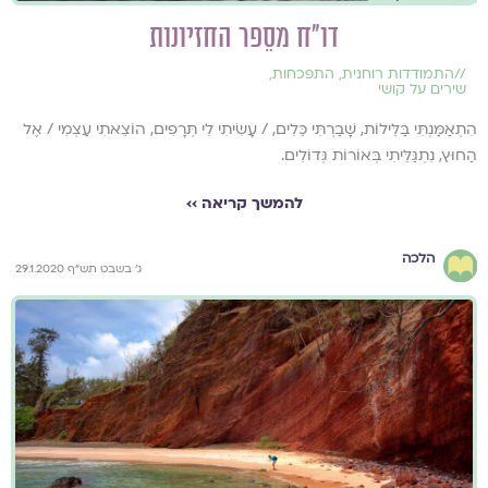
דו"ח מסֵפר החזיונות
//
התמודדות רוחנית
,
התפכחות
,
שירים על קושי
הִתְאַמַּנְתִּי בַּלֵּילוֹת, שָׁבַרְתִּי כֵּלִים, / עָשִׂיתִי לִי תְּרָפִים, הוֹצֵאתִי עַצְמִי / אֶל
הַחוּץ, נִתְגַּלֵּיתִי בְּאוֹרוֹת גְּדוֹלִים.
להמשך קריאה ››
הלכה
ג' בשבט תש"ף 29.1.2020