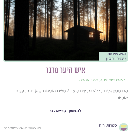
גלויה מארחת
עמיחי חסון
איש היער מדבר
//
ארספואטיקה
,
שירי אהבה
הֵם מִסְתַּכְּלִים בִּי לֹא מְבִינִים כֵּיצַד / מִלִּים הוֹפְכוֹת קְטֹרֶת בִּבְעִירַת
אוֹתִיּוֹת
להמשך קריאה ››
ספרות ורוח
י״ט באייר תשפ״ג 10.5.2023