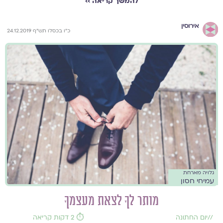
להמשך קריאה ››
אירוסין
כ"ו בכסלו תש"ף 24.12.2019
גלויה מארחת
עמיחי חסון
מותר לךָ לצאת מעצמךָ
//
יום החתונה
⏱️ 2 דקות קריאה