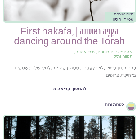
גלויה מארחת
עמיחי חסון
הקָפָה ראשונה | First hakafa,
dancing around the Torah
//
התמודדות רוחנית
,
שירי אמונה
,
תקווה ותיקון
כָּבֶה בְּנִגּוּן סָמוּי וְגָלוּי בְּצַעֲקַת דְּמָמָה דַּקָּה / בְּגִלְגּוּלֵי שֶׁלֶג מְשַׁתְּקִים
בִּלְחִישַׁת צֵרוּפִים
להמשך קריאה ››
ספרות ורוח