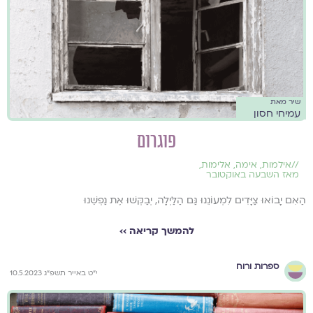
שיר מאת
עמיחי חסון
פוגרום
//
אילמות
,
אימה
,
אלימות
,
מאז השבעה באוקטובר
הַאִם יָבוֹאוּ צַיָּדִים לִמְעוֹנֵנוּ גַּם הַלַּיְלָה, יְבַקְּשׁוּ אֶת נַפְשֵׁנוּ
להמשך קריאה ››
ספרות ורוח
י״ט באייר תשפ״ג 10.5.2023