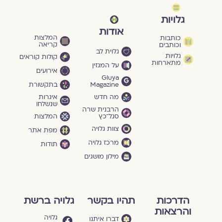
גלויות
אודות
המלצות
כותבות
קריאה
וכותבים
גלוית לב
גלויות
קולות קוראים
מתארחות
על המגזין
אירועים
Gluya
Magazine
בתקשורת
מה חדש
איגרות
שנשלחו
הרבנית שרה
סגל־כץ
המלצות
צוות גלויה
מפת אתר
מרכז גלויה
תודות
מילון מושגים
הדרכות
תהיו בקשר
גלויה ברשת
והרצאות
גלויה
דברו איתנו