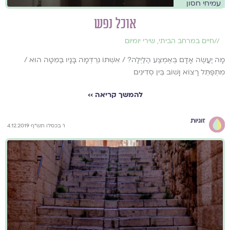
עמיחי חסון
אוכל נפש
//
חיים במרחב הביתי
,
שירי יומיום
מָה יַעֲשֶׂה אָדָם בְּאֶמְצַע הַלַּיְלָה? / אִשְׁתּוֹ נִרְדְּמָה בָּנָיו בַּמִּטָּה הוּא /
מִתְפַּתֵּל רָצוֹא וָשׁוֹב בֵּין סְדִינִים
להמשך קריאה ››
זוגיות
ו' בכסלו תש"ף 4.12.2019