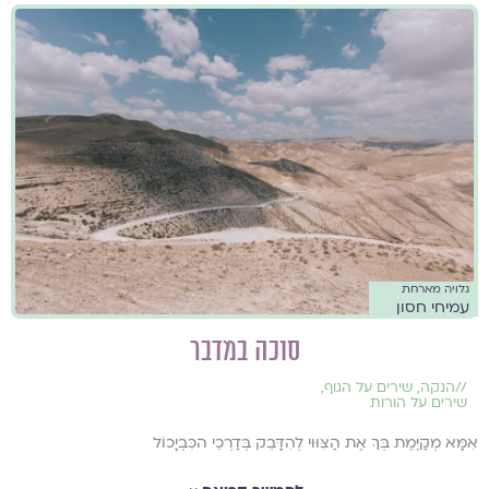
גלויה מארחת
עמיחי חסון
סוכה במדבר
//
הנקה
,
שירים על הגוף
,
שירים על הורות
אִמָּא מְקַיֶּמֶת בְּךָ אֶת הַצִּוּוּי לְהִדָּבֵק בְּדַרְכֵי הכִּבְיָכוֹל