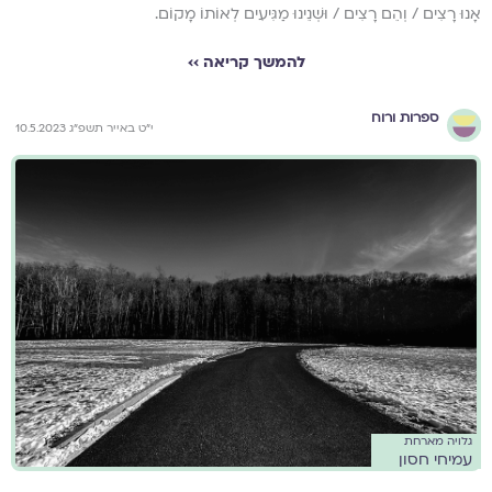
אָנוּ רָצִים / וְהֵם רָצִים / וּשְׁנֵינוּ מַגִּיעִים לְאוֹתוֹ מָקוֹם.
להמשך קריאה ››
ספרות ורוח
י״ט באייר תשפ״ג 10.5.2023
גלויה מארחת
עמיחי חסון