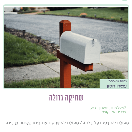
גלויה מארחת
עמיחי חסון
שתיקה גדולה
//
אילמות
,
חשבון נפש
,
שירים על קושי
מֵעוֹלָם לֹא דָּפְקוּ עַל דַּלְתּוֹ. / מֵעוֹלָם לֹא פִּרְסֵם אֶת בֵּיתוֹ הַכָּתוּב בָּרַבִּים.