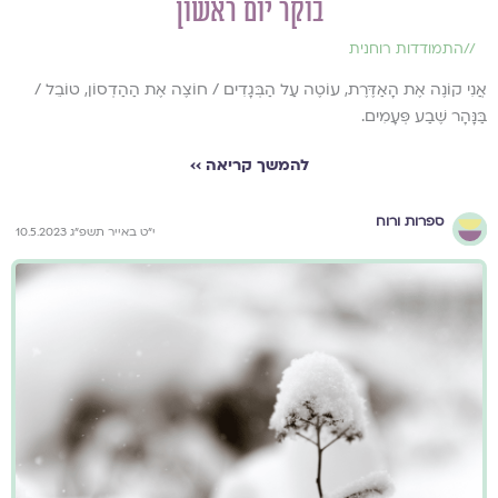
בוקר יום ראשון
//
התמודדות רוחנית
אֲנִי קוֹנֶה אֶת הָאַדֶּרֶת, עוֹטֶה עַל הַבְּגָדִים / חוֹצֶה אֶת הַהַדְסוֹן, טוֹבֵל /
בַּנָּהָר שֶׁבַע פְּעָמִים.
להמשך קריאה ››
ספרות ורוח
י״ט באייר תשפ״ג 10.5.2023