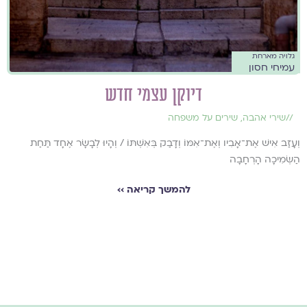
גלויה מארחת
עמיחי חסון
דיוקן עצמי חדש
//
שירי אהבה
,
שירים על משפחה
וְעָזַב אִישׁ אֶת־אָבִיו וְאֶת־אִמּוֹ וְדָבַק בְּאִשְׁתּוֹ / וְהָיוּ לְבָשָׂר אֶחָד תַּחַת
הַשְּׂמִיכָה הָרְחָבָה
להמשך קריאה ››