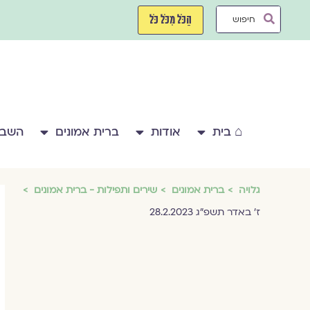
ילוג
Search
תוכן
הַכֹּל מִכֹּל כֹּל
...
⌂ בית
אודות
ברית אמונים
השבע
גלויה
ברית אמונים
שירים ותפילות - ברית אמונים
ז׳ באדר תשפ״ג 28.2.2023