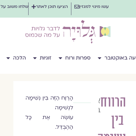
עשו מינוי למגזין
הציעו תוכן לאתר
שלחו משוב על
ה באוקטובר
ספרות ורוח
זוגיות
הלכה
הרווח
הָרֶוַח הַזֶּה בֵּין נְשִׁימָה
איריס
לִנְשִׁימָה
בשירי
בין
עוֹשֶׂה אֶת כָּל
הַהֶבְדֵּל.