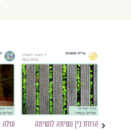
ברית אמונים
הו
י״ג בניסן תשפ״ב
ז׳ באדר תשפ״ג
28.2.2023
14.4.2022
גלויה מארחת
גלויה מא
איריס בשירי
איריס ב
הרווח בין נשימה לנשימה
עולה 