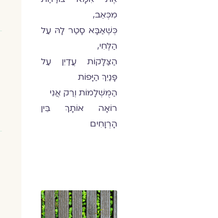
מִכְּאֵב,
כְּשֶׁאַבָּא סָטַר לָהּ עַל
הַלֶּחִי,
הַצַּלָּקוֹת עֲדַיִן עַל
פָּנַיִךְ הַיָּפוֹת
הַמֻּשְׁלָמוֹת וְרַק אֲנִי
רוֹאָה אוֹתָךְ בֵּין
הָרְוָחִים