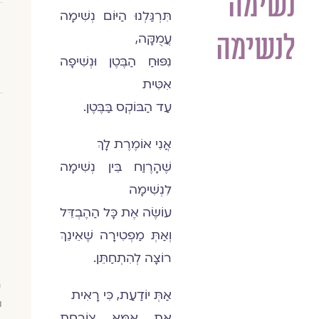
נשימה
תִּרְגַּלְנוּ הַיּוֹם נְשִׁימָה
לנשימה
עֲמֻקָּה,
נִפּוּחַ הַבֶּטֶן וּנְשִׁיפָה
אִטִּית
עַד הַבּוֹקְס בַּבֶּטֶן.
אֲנִי אוֹמֶרֶת לָךְ
שֶׁהָרֶוַח בֵּין נְשִׁימָה
לִנְשִׁימָה
עוֹשֶׂה אֶת כָּל הַהֶבְדֵּל
וְאַתְּ מַפְטִירָה שֶׁאֵינֵךְ
רוֹצָה לְהִתְחַתֵּן.
ש
אַתְּ יוֹדַעַת, כִּי רָאִית
ו
אֶת אִמָּא צוֹרַחַת