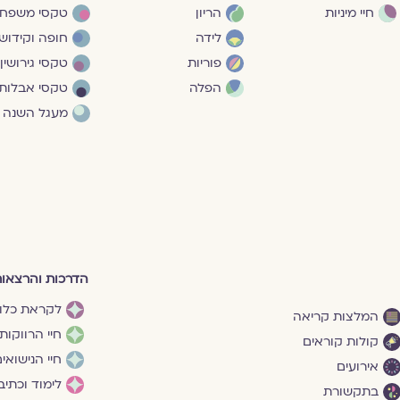
חיי מיניות
הריון
טקסי משפח
לידה
חופה וקידושי
פוריות
טקסי גירושין
הפלה
טקסי אבלות
מעגל השנה
הדרכות והרצאו
לקראת כלו
המלצות קריאה
חיי הרווקות
קולות קוראים
חיי הנישואי
אירועים
לימוד וכתיב
בתקשורת