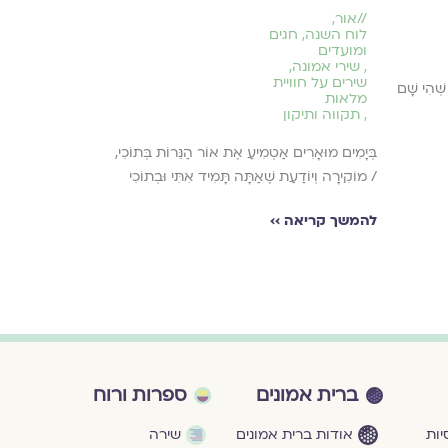
//
אור
,
//
שירי אהבה
,
לוח השנה, חגים
שירי זוגיות
ומועדים
,
שירי אמונה
,
אַהֲבָה מְלַטֶּפֶּת אֹ
שירים על חוויית
 שְׁהִי שָׁם
הֵיטֵב בִקְרָבַי / ב
מלאות
,
תקווה ותיקון
לֹא אֲוַתֵר עַל דְ
בְּיָמִים מוּאָרִים אַטְמִיעַ אֶת אוֹר הַנֵּרוֹת בְּתוֹכִי,
להמשך קריאה ›
/ מוֹקִירָה וְיוֹדַעַת שֶׁאַתָּה תָּמִיד אִתִּי וּבְתוֹכִי
להמשך קריאה ››
ברית אמונים
ספרות ורוח
ות
אודות ברית אמונים
שירה