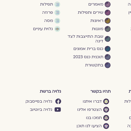
ה
מאמרים
תפילות
ן
שירים ותפילות
פרוזה
ראיונות
מסה
מוגנוּת
גלוית עיניים
שבת התייצבות לצד
דינה
כנס ברית אמונים
תוכנית כנס 2023
בתקשורת
ת
תהיו בקשר
גלויה ברשת
לות
דברו איתנו
גלויה בפייסבוק
הצטרפו אלינו
גלויה ביוטיוב
ם
תמכו בנו
ה
הציעו לנו תוכן