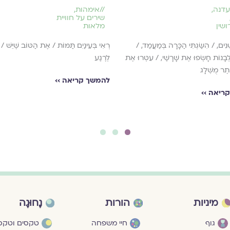
עדנה
,
//
אימהות
,
שירים על חוויית
ושין
מלאות
ָנִים, / הִשַּׂגְתִּי הַכָּרָה בְּמַעֲמַד, /
רְאִי בְּעֵינַיִם תַּמּוֹת / אֶת הַטּוֹב שֶׁיֵּשׁ /
 לְבָנוֹת חָשְׂפוּ אֶת שָׁרָשַׁי, / עִטְּרוּ אֶת
לְרֶגַע
ֶתֶר מֻשְׁלָג
להמשך קריאה ››
ריאה ››
3
2
1
מיניות
הורות
נָחוּגָה
גוף
חיי משפחה
טקסים וטקסי