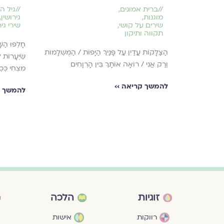
//
ברית אמונים
,
//
גיל ה
מוגנות
,
גירושין
,
שירים על קושי
,
שירי גיר
תקווה ותיקון
תֶּת נֶּאֱחֶּזֶּת
חָלְפוּ הַשּׁ
חֶּמֶּת אַמִיצָה/
הַצַּלָּקוֹת עֲדַיִן עַל פָּנַיִךְ הַיָּפוֹת / הַמֻּשְׁלָמוֹת
שֵׂיְּעָרוֹת
וְרַק אֲנִי / רוֹאָה אוֹתָךְ בֵּין הָרְוָחִים
מִצְחִי כְּכ
להמשך קריאה ››
להמשך ק
זוגיות
הלכה
רווקות
אישות