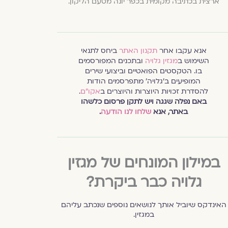
ארצית בכתיבה מקומית בכפר יונה מטעם הליקון.
אנא עקבו אחר
תקנון האתר
ביחס לתנאי
השימוש ב
מגזין גלויה
ובתכנים המפורסמים
בו. הטקסטים הפואטיים וביצועי שירים
המופיעים ב׳גלויה׳ מתפרסמים הודות
להסדרת זכויות היוצרות והיוצרים ב
אקו״ם
.
באם נפלה שגגה ויש לתקן פרסום כלשהו
באתר, אנא
שלחו לנו הודעה
.
במילון המונחים של מגזין
גלויה כבר ביקרת?
האינדקס שיוביל אותך לנושאים נוספים שנכתב עליהם
במגזין.