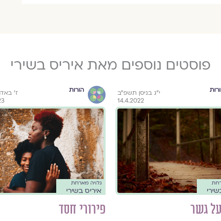
פוסטים נוספים מאת איריס בשירי
רות
הורות
י״ג בניסן תשפ״ב
ז׳ באד
23
14.4.2022
רחת
גלויה מארחת
שירי
איריס בשירי
על גשר
פירורי חסד