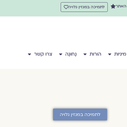
 האתר
לתמיכה במגזין גלויה
מיניות
הורות
נָחוּגָה
צרו קשר
לתמיכה במגזין גלויה