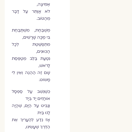
אַמִּיצָה,
לֹא אֲוַתֵּר עַל דָּבָר
מֵהַטֹּוב.
מְשֻׁבַּחַת, מִשְׁתַּבַּחַת
בִּי מַכָּה שָׁרָשִׁים,
מִתְפַשֶּׁטֶת לְכָל
הַכִּוּוּנִים,
נִטַּעַת בַּלֵּב מְטַפֶּסֶת
לָרֹאשׁ,
שָׁם זֶה הַהֶגֶה וְאֵין לִי
מָשֹוט.
כְּשֶׁנֵּשֵׁב עַל סַפְסָל
אֹוחֲזִים יָד בְּיָד
וְנַבִּיט עַל הַיָּם, שֶׁהָיָה
לָנוּ בַּיִת
אָז נֵדַע לְהַעֲרִיךְ אֶת
הַדֶּרֶךְ שֶׁעָשִׂינוּ,