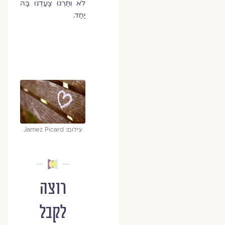
לֹא וִתַּרְנוּ צָעַדְנוּ בָּהּ
יַחַד.
צילום: Jamez Picard
רוצה
לקבל