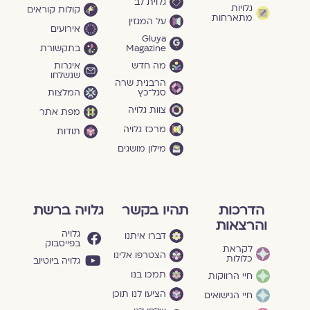
גלוית לב
גלויות
קולות קוראים
מתארחות
על המגזין
אירועים
Gluya
Magazine
בתקשורת
מה חדש
איגרות
שנשלחו
הרבנית שרה
סגל־כץ
המלצות
צוות גלויה
מפת אתר
מרכז גלויה
תודות
מילון מושגים
הדרכות
תהיו בקשר
גלויה ברשת
והרצאות
גלויה
דברו איתנו
בפייסבוק
לקראת
הצטרפו אלינו
כלולות
גלויה ביוטיוב
תמכו בנו
חיי הרווקות
הציעו לנו תוכן
חיי הנישואים