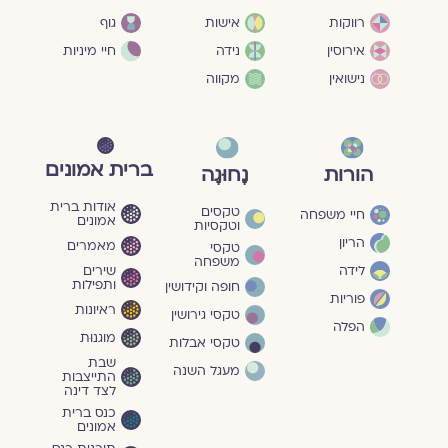
גוף
רווקות
אישות
חיי מיניות
אירוסין
נידה
נישואין
מקווה
ברית אמונים
הורות
נָחוּגָה
אודות ברית
טקסים
חיי משפחה
אמונים
וטקסיות
הריון
מאמרים
טקסי
משפחה
שירים
לידה
ותפילות
חופה וקידושין
פוריות
ראיונות
טקסי גירושין
הפלה
מוגנוּת
טקסי אבלות
שבת
מעגל השנה
התייצבות
לצד דינה
כנס ברית
אמונים