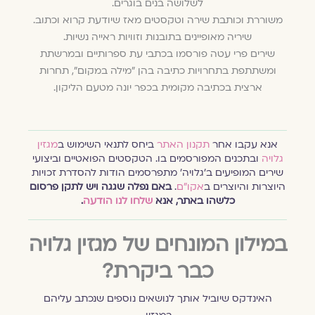
לשלושה בנים בוגרים.
משוררת וכותבת שירה וטקסטים מאז שיודעת קרוא וכתוב.
שיריה מאופיינים בתובנות וזוויות ראייה נשיות.
שירים פרי עטה פורסמו בכתבי עת ספרותיים ובמרשתת
ומשתתפת בתחרויות כתיבה בהן "מילה במקום", תחרות
ארצית בכתיבה מקומית בכפר יונה מטעם הליקון.
אנא עקבו אחר
תקנון האתר
ביחס לתנאי השימוש ב
מגזין
גלויה
ובתכנים המפורסמים בו. הטקסטים הפואטיים וביצועי
שירים המופיעים ב׳גלויה׳ מתפרסמים הודות להסדרת זכויות
היוצרות והיוצרים ב
אקו״ם
.
באם נפלה שגגה ויש לתקן פרסום
כלשהו באתר, אנא
שלחו לנו הודעה
.
במילון המונחים של מגזין גלויה
כבר ביקרת?
האינדקס שיוביל אותך לנושאים נוספים שנכתב עליהם