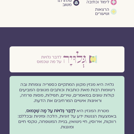
שלחו לנו
לימוד וכתיבה
משוב
הרצאות
ושיעורים
גלויה היא מגזין מקוון המתקיים כספריה צומחת ובה
רשומות רבות מאת כותבות וכותבים מגוונים המביעים
קולות שונים במאמרים, שירים, תפילות, מסות פרוזה,
וראיונות אישיים המרחיבים את הדעת.
מטרת המגזין היא
לְדַבֵּר גְּלוּיוֹת עַל מָה שֶׁכָּמוּס
,
באמצעות הנגשת ידע על זוגיות, הלכה ומיניות ובכללם:
רווקות, אירוסין, חיי נישואין, בניית המשפחה, טקסי חיים
ומוגנוּת.