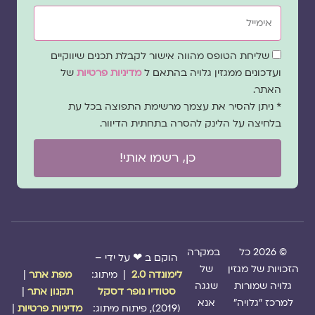
אימייל
שדה
שליחת הטופס מהווה אישור לקבלת תכנים שיווקיים
הסכמה
ועדכונים ממגזין גלויה בהתאם ל
מדיניות פרטיות
של
האתר.
* ניתן להסיר את עצמך מרשימת התפוצה בכל עת
בלחיצה על הלינק להסרה בתחתית הדיוור.
כן, רשמו אותי!
© 2026 כל
במקרה
הוקם ב ❤ על ידי –
הזכויות של מגזין
של
לימונדה 2.0
| מיתוג:
מפת אתר
|
גלויה שמורות
שגגה
סטודיו נופר דסקל
תקנון אתר
|
למרכז "גלויה"
אנא
(2019), פיתוח מיתוג:
מדיניות פרטיות
|