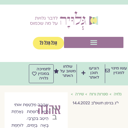
וג
וכן
תפריט
הַכֹּל מִכֹּל כֹּל
שלחו
שו מינוי
הציעו
לתמיכה
משוב על
למגזין
תוכן
במגזין
האתר
לאתר
גלויה
גלויה
ספרות ורוח
שירה
י״ג בניסן תשפ״ב 14.4.2022
אהבה
אַהֲבָה מְלַטֶּפֶת אֹותִי
איריס
הִיא לֹופֶתֶת נֶאֱחֶזֶת
בשירי
הֵיטֵב בִּקְרָבַי.
בָּאָה בַּיָּמִים, לֹוחֶמֶת