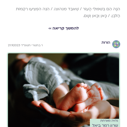
הִנָּהּ הֵם בְּשִׁפּוּלֵי הָעוֹר / שֶׁאִבֵּד מִגִּהוּצוֹ. / הִנֵּה הִפְצִיעוּ רִקְמוֹת
הַלֹּבֶן. / כָּאן וְכָאן וְשָׁם.
להמשך קריאה ››
הורות
ו׳ בתשרי תשפ״ד 21.9.2023
גלויה מארחת
שרון רמר ביאל