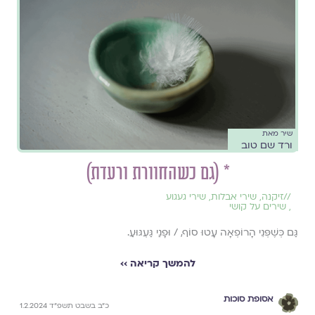
שיר מאת
ורד שם טוב
* (גם כשהחוורת ורעדת)
//
זיקנה
,
שירי אבלות
,
שירי געגוע
,
שירים על קושי
גַּם כְּשֶׁפְּנֵי הָרוֹפְאָה עָטוּ סוֹף, / וּפָנַי גַּעְגּוּעַ.
להמשך קריאה ››
אסופת סוכות
כ״ב בשבט תשפ״ד 1.2.2024