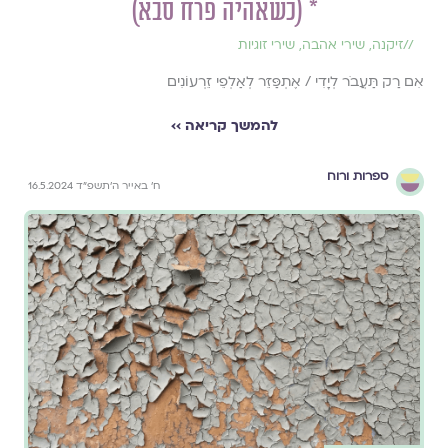
* (כשאהיה פרח סבא)
//
זיקנה
,
שירי אהבה
,
שירי זוגיות
אִם רַק תַּעֲבֹר לְיָדִי / אֶתְפַּזֵּר לְאַלְפֵי זֵרְעוֹנִים
להמשך קריאה ››
ספרות ורוח
ח׳ באייר ה׳תשפ״ד 16.5.2024