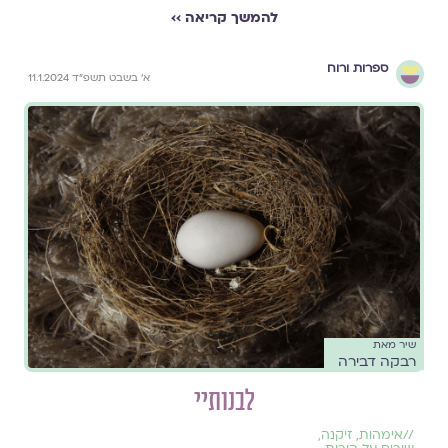
להמשך קריאה ››
ספרות ורוח
א׳ בשבט תשפ״ד 11.1.2024
שיר מאת
רבקה דבירה
לבנותיי
//
אימהות
,
זיקנה
,