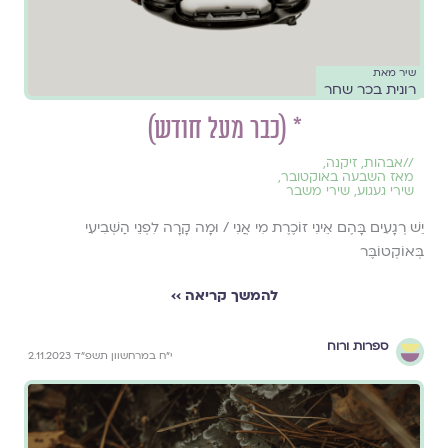
שיר מאת
רונית בכר שחר
* (כבר מעל חודש)
//
אבהות
,
זיקנה
,
מאז השבעה באוקטובר
,
שירי געגוע
,
שירי משבר
יֵשׁ רְגָעִים בָּהֶם אֵינִי זוֹכֶרֶת מִי אֲנִי / וּמָה קָרָה לִפְנֵי הַשְּׁבִיעִי
בְּאוֹקְטוֹבֶּר
להמשך קריאה ››
ספרות ורוח
י״ח במרחשוון תשפ״ד 2.11.2023