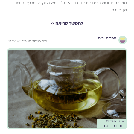
משוררות ומשוררים שונים, דווקא על נושא הזקנה שלעתים מודחק
מן השיח.
להמשך קריאה ››
ספרות ורוח
כ״ח באלול תשפ״ג 14.9.2023
גלויה מארחת
רוני כרם פז