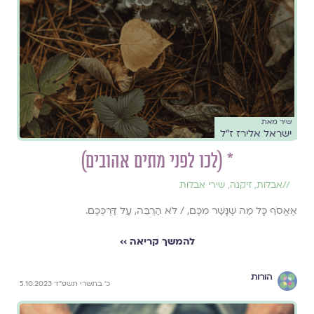
שיר מאת
ישראל אלירז ז״ל
* (לכו לפני מתים אהובים)
//
אבלות
,
זיקנה
,
שירי אבלות
אֶאֱסֹף כָּל מַה שֶּׁנָּשַׁר מִכֶּם, / לֹא הַרְבֵּה, עַל דַּרְכְּכֶם.
להמשך קריאה ››
הורות
כ׳ בתשרי תשפ״ד 5.10.2023