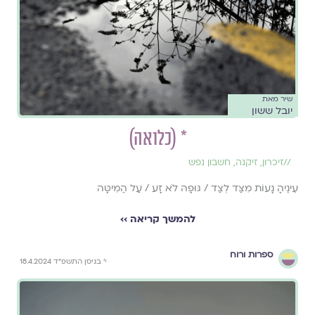
שיר מאת
יובל ששון
* (כלואה)
//
זיכרון
,
זיקנה
,
חשבון נפש
עֵינֶיהָ נָעוֹת מִצַּד לְצַד / גּוּפָהּ לֹא זָע / עַל הַמִּיטָּה
להמשך קריאה ››
ספרות ורוח
י׳ בניסן התשפ״ד 18.4.2024