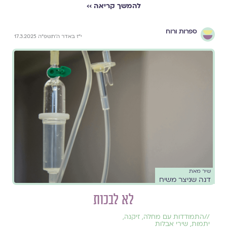
להמשך קריאה ››
ספרות ורוח
י״ז באדר ה׳תשפ״ה 17.3.2025
שיר מאת
דנה שניצר משיח
לא לבכות
//
התמודדות עם מחלה
,
זיקנה
,
יתמות
,
שירי אבלות