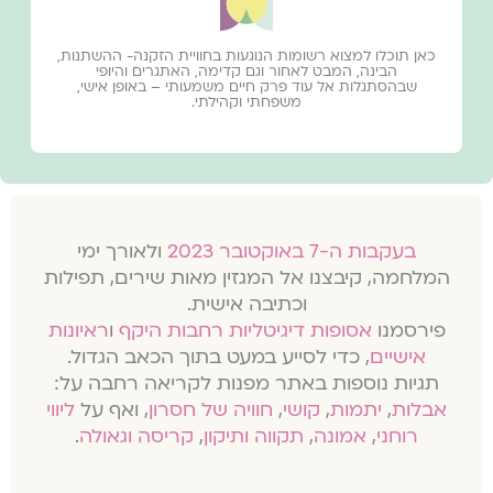
כאן תוכלו למצוא רשומות הנוגעות בחוויית הזקנה- ההשתנות,
הבינה, המבט לאחור וגם קדימה, האתגרים והיופי
שבהסתגלות אל עוד פרק חיים משמעותי – באופן אישי,
משפחתי וקהילתי.
בעקבות ה-7 באוקטובר 2023
ולאורך ימי
המלחמה, קיבצנו אל המגזין מאות שירים, תפילות
וכתיבה אישית.
פירסמנו
אסופות דיגיטליות רחבות היקף
ו
ראיונות
אישיים
, כדי לסייע במעט בתוך הכאב הגדול.
תגיות נוספות באתר מפנות לקריאה רחבה על:
אבלות
,
יתמות
,
קושי
,
חוויה של חסרון
, ואף על
ליווי
רוחני
,
אמונה
,
תקווה ותיקון
,
קריסה וגאולה
.