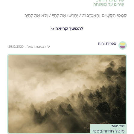
שירים על הורות
,
שירים על משפחה
קִמְטֵי הַקְּשָׁיִים וְהָאַכְזָבוֹת / יַחְרְשׁוּ אֶת לְחָיַי / וְלֹא אַתְּ לֶחְיֵךְ
להמשך קריאה ››
ספרות ורוח
ט״ז בטבת תשפ״ד 28.12.2023
שיר מאת
מיטל חודורובסקי