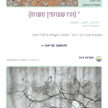
שיר מאת
אפרת ביגמן
* (והיו שערותיך נושרות)
//
זיכרון
,
זיקנה
,
יתמות
,
יתמות ילדים
שְׁקָעִים שֶׁהָיוּ בְּךָ רִכּוּךְ / נִמְזְגוּ, טְעָמִים בִּלְבְּלוּ חִכְּךָ
להמשך קריאה ››
ספרות ורוח
ח׳ באייר ה׳תשפ״ד 16.5.2024