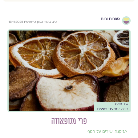
ספרות ורוח
כ״ב במרחשוון ה׳תשפ״ו 13.11.2025
שיר מאת
דנה שניצר משיח
פרי מנופאוזה
//
זיקנה
,
שירים על הגוף