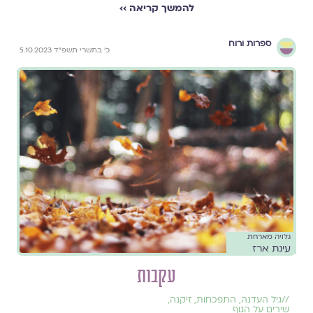
להמשך קריאה ››
ספרות ורוח
כ׳ בתשרי תשפ״ד 5.10.2023
גלויה מארחת
עינת ארז
עקבות
//
גיל העדנה
,
התפכחות
,
זיקנה
,
שירים על הגוף