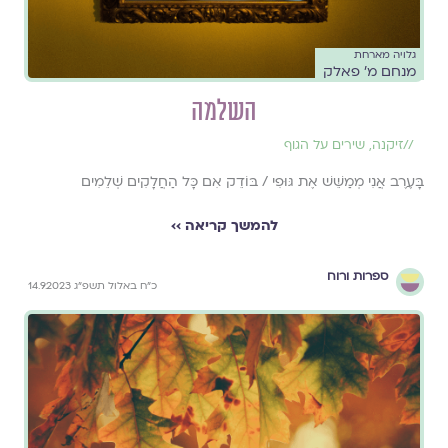
גלויה מארחת
מנחם מ' פאלק
השלמה
//
זיקנה
,
שירים על הגוף
בָּעֶרֶב אֲנִי מְמַשֵּׁשׁ אֶת גּוּפִי / בּוֹדֵק אִם כָּל הַחֲלָקִים שְׁלֵמִים
להמשך קריאה ››
ספרות ורוח
כ״ח באלול תשפ״ג 14.9.2023