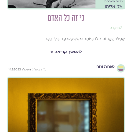
גלויה מארחת
אלי אליהו
כי זה כל האדם
//
זיקנה
אֲפִלּוּ הַקָּרוֹב / לוֹ בְּיוֹתֵר מְטֻשְׁטָשׁ עַד בְּלִי הַכֵּר
להמשך קריאה ››
ספרות ורוח
כ״ח באלול תשפ״ג 14.9.2023