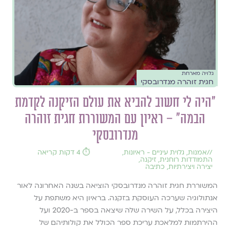
גלויה מארחת
חגית זוהרה מנדרובסקי
״היה לי חשוב להביא את עולם הזיקנה לקדמת
הבמה״ – ראיון עם המשוררת חגית זוהרה
מנדרובסקי
//
אמנות
,
גלוית עיניים - ראיונות
,
⏱️ 4 דקות קריאה
התמודדות רוחנית
,
זיקנה
,
יצירה ויצירתיות
,
כתיבה
המשוררת חגית זוהרה מנדרובסקי הוציאה בשנה האחרונה לאור
אנתולוגיה שערכה העוסקת בזקנה. בראיון היא משתפת על
היצירה בכלל, על השירה שלה שיצאה בספר ב-2020 ועל
ההירתמות למלאכת עריכת ספר הכולל את קולותיהם של