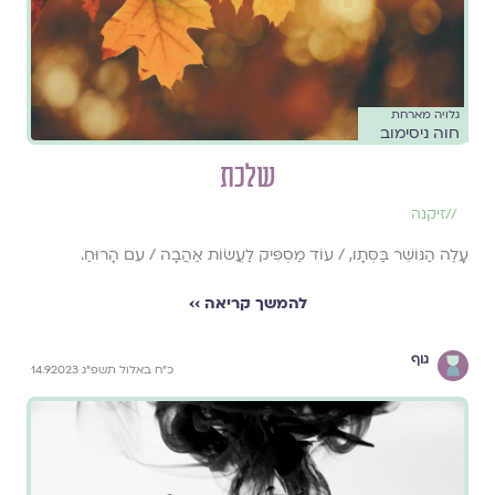
גלויה מארחת
חוה ניסימוב
שלכת
//
זיקנה
עָלֶה הַנּוֹשֵׁר בַּסְּתָו, / עוֹד מַסְפִּיק לַעֲשׂוֹת אַהֲבָה / עִם הָרוּחַ.
להמשך קריאה ››
גוף
כ״ח באלול תשפ״ג 14.9.2023