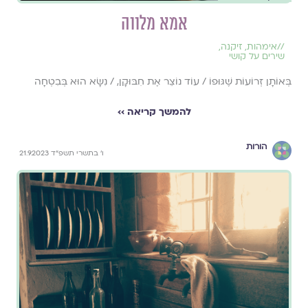
אמא מלווה
//
אימהות
,
זיקנה
,
שירים על קושי
בְּאוֹתָן זְרוֹעוֹת שֶׁגּוּפוֹ / עוֹד נוֹצֵר אֶת חִבּוּקָן, / נִשָּׂא הוּא בְּבִטְחָה
להמשך קריאה ››
הורות
ו׳ בתשרי תשפ״ד 21.9.2023