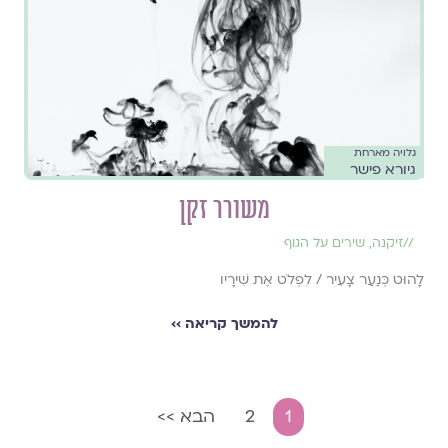
גלויה מארחת
גיורא פישר
משורר זקן
//
זיקנה
,
שירים על הגוף
לָהוּט כְּנַעַר צָעִיר / לִפְלֹט אֶת שִׁירָיו
להמשך קריאה ››
1
2
הבא >>