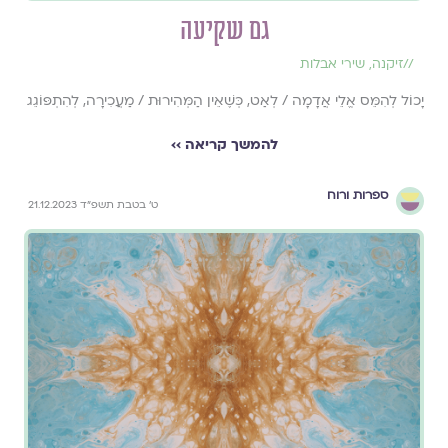
גם שקיעה
//
זיקנה
,
שירי אבלות
יָכוֹל לְהִמֵּס אֱלֵי אֲדָמָה / לְאַט, כְּשֶׁאֵין הַמְּהִירוּת / מַעֲכִירָה, לְהִתְפּוֹגֵג
להמשך קריאה ››
ספרות ורוח
ט׳ בטבת תשפ״ד 21.12.2023