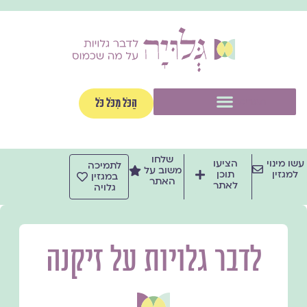
ילוג
תוכן
תפריט
הַכֹּל מִכֹּל כֹּל
שלחו
עשו מינוי
הציעו
לתמיכה
משוב על
למגזין
תוכן
במגזין
האתר
לאתר
גלויה
לדבר גלויות על זיקנה