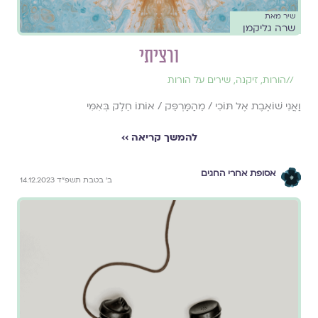
שיר מאת
שרה גליקמן
ורציתי
//
הורות
,
זיקנה
,
שירים על הורות
וַאֲנִי שׁוֹאֶבֶת אֶל תּוֹכִי / מֵהַמַּרְפֵּק / אוֹתוֹ חֵלֶק בְּאִמִּי
להמשך קריאה ››
אסופת אחרי החגים
ב׳ בטבת תשפ״ד 14.12.2023