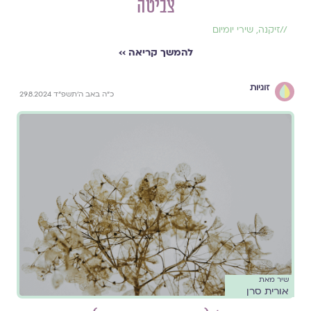
צביטה
//
זיקנה
,
שירי יומיום
להמשך קריאה ››
זוגיות
כ״ה באב ה׳תשפ״ד 29.8.2024
שיר מאת
אורית סרן