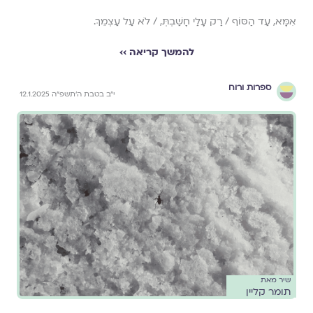
אִמָּא, עַד הַסּוֹף / רַק עָלַי חָשַׁבְתְּ, / לֹא עַל עַצְמֵךְ.
להמשך קריאה ››
ספרות ורוח
י״ב בטבת ה׳תשפ״ה 12.1.2025
שיר מאת
תומר קליין