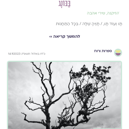
בַּבּוֹנָג
//
זיקנה
,
שירי אהבה
תָּו וְעוֹד תָּו, / תָּוֶיהָ שֶׁלָּהּ / בְּכָל הַתַּחֲנוֹת
להמשך קריאה ››
ספרות ורוח
כ״ח באלול תשפ״ג 14.9.2023