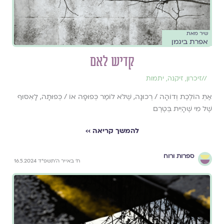
שיר מאת
אפרת ביגמן
קדיש לאם
//
זיכרון
,
זיקנה
,
יתמות
אַתְּ הוֹלֶכֶת וְדוֹהָה / רְכוּנָה, שֶׁלֹּא לוֹמַר כְּפוּפָה אוֹ / כְּפוּתָה, לָאִסּוּף
שֶׁל מִי שֶׁהָיִית בְּטֶרֶם
להמשך קריאה ››
ספרות ורוח
ח׳ באייר ה׳תשפ״ד 16.5.2024