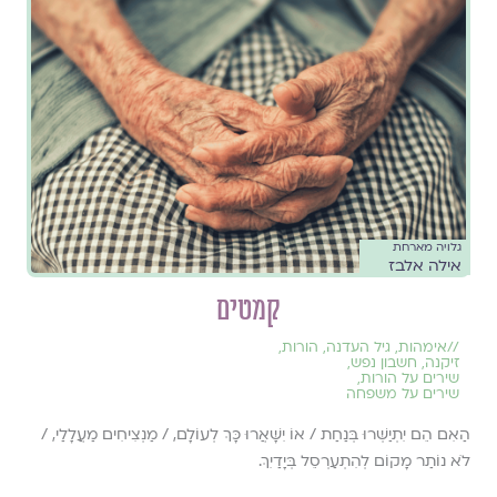
גלויה מארחת
אילה אלבז
קמטים
//
אימהות
,
גיל העדנה
,
הורות
,
זיקנה
,
חשבון נפש
,
שירים על הורות
,
שירים על משפחה
הַאִם הֵם יִתְיַשְּׁרוּ בְּנַחַת / אוֹ יִשָּׁאֲרוּ כָּךְ לְעוֹלָם, / מַנְצִיחִים מַעֲלָלַי, /
לֹא נוֹתַר מָקוֹם לְהִתְעַרְסֵל בְּיָדַיִךְ.