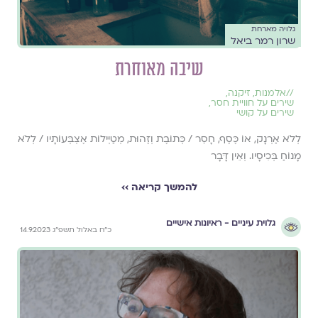
גלויה מארחת
שרון רמר ביאל
שיבה מאוחרת
//
אלמנות
,
זיקנה
,
שירים על חוויית חסר
,
שירים על קושי
לְלֹא אַרְנָק, אוֹ כֶּסֶף, חָסֵר / כְּתוֹבֶת וְזֶהוּת, מְטַיְּילוֹת אֶצְבְּעוֹתָיו / לְלֹא
מָנוֹחַ בְּכִיסָיו. וְאֵין דָּבָר
להמשך קריאה ››
גלוית עיניים - ראיונות אישיים
כ״ח באלול תשפ״ג 14.9.2023