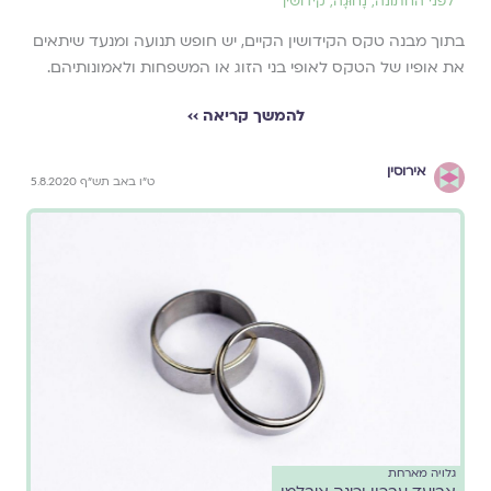
לפני החתונה
,
נָחוּגָה
,
קידושין
בתוך מבנה טקס הקידושין הקיים, יש חופש תנועה ומנעד שיתאים
את אופיו של הטקס לאופי בני הזוג או המשפחות ולאמונותיהם.
להמשך קריאה ››
אירוסין
ט"ו באב תש"ף 5.8.2020
גלויה מארחת