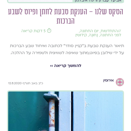
אביעד עברון ורינה איבלמן
הטקס שלנו – הענקת טבעת לחתן ופיוט לשבע
הברכות
//
התחדשות
,
יום החתונה
,
⏱️ 5 דקות קריאה
לפני החתונה
,
נָחוּגָה
,
קידושין
תיאור הענקת טבעת ב"קניין סודר" לכתובה ואיחוד שבע הברכות
על ידי שילובן בפיוט,מתוך שאיפה לשוויונית ולשמירה על ההלכה.
להמשך קריאה ››
אירוסין
כ"ב באב תש"ף 12.8.2020