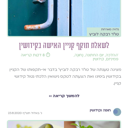
גלויה מארחת
טו"ר רבקה לוביץ
לשאלת תוקף קניין האישה בקידושין
//
הלכה
,
יום החתונה
,
נָחוּגָה
,
⏱️ 8 דקות קריאה
פמיניזם
,
קידושין
מציגה טענתה של טו"ר רבקה לוביץ' בדבר אי-תקפותו של הקניין
בקידושין בימינו ואת הצעתה לטקס נישואין הלכתי נטול קידושי
קניין.
להמשך קריאה ››
חופה וקידושין
ג' באלול תש"ף 23.8.2020