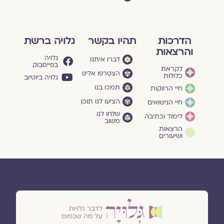
הדרכות
תהיו בקשר
גלויה ברשת
והרצאות
גלויה
דברו איתנו
בפייסבוק
לקראת
הצטרפו אלינו
כלולות
גלויה ביוטיוב
תמכו בנו
חיי הרווקות
הציעו לנו תוכן
חיי הנישואים
שלחו לנו
לימוד וכתיבה
משוב
הרצאות
ושיעורים