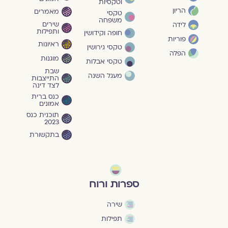
וטקסיות
הריון
מאמרים
טקסי
משפחה
שירים
לידה
ותפילות
חופה וקידושין
פוריות
ראיונות
טקסי גירושין
הפלה
מוגנוּת
טקסי אבלות
שבת
מעגל השנה
התייצבות
לצד דינה
כנס ברית
אמונים
תוכנית כנס
2023
בתקשורת
ספרות ורוח
שירה
תפילות