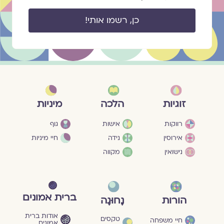
כן, רשמו אותי!
מיניות
זוגיות
הלכה
גוף
רווקות
אישות
חיי מיניות
אירוסין
נידה
נישואין
מקווה
ברית אמונים
הורות
נָחוּגָה
אודות ברית
טקסים
חיי משפחה
אמונים