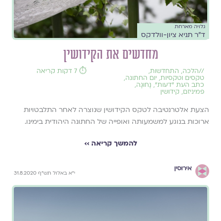
גלויה מארחת
ד"ר תניא ציון-וולדקס
מחדשים את הקידושין
//
הלכה
,
התחדשות
,
⏱️ 7 דקות קריאה
טקסים וטקסיות
,
יום החתונה
,
כתב העת ״דעות״
,
נָחוּגָה
,
פמיניזם
,
קידושין
הצעת אלטרנטיבה לטקס הקידושין שנוצרה לאחר התלבטויות
ארוכות בנוגע למשמעותה ואופייה של החתונה היהודית בימינו.
להמשך קריאה ››
אירוסין
י"א באלול תש"ף 31.8.2020