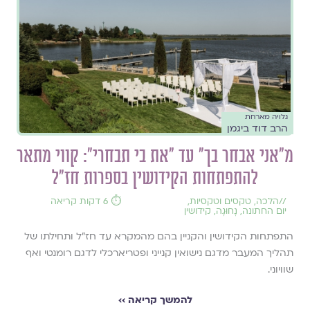
גלויה מארחת
הרב דוד ביגמן
מ"אני אבחר בך" עד "את בי תבחרי": קווי מתאר
להתפתחות הקידושין בספרות חז"ל
//
הלכה
,
טקסים וטקסיות
,
⏱️ 6 דקות קריאה
יום החתונה
,
נָחוּגָה
,
קידושין
התפתחות הקידושין והקניין בהם מהמקרא עד חז"ל ותחילתו של
תהליך המעבר מדגם נישואין קנייני ופטריארכלי לדגם רומנטי ואף
שוויוני.
להמשך קריאה ››