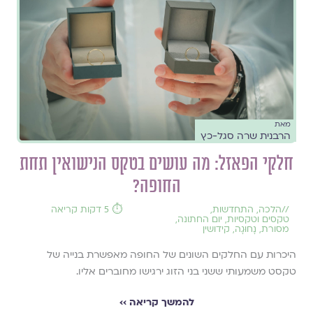
מאת
הרבנית שרה סגל-כץ
חלקי הפאזל: מה עושים בטקס הנישואין תחת
החופה?
//
הלכה
,
התחדשות
,
⏱️ 5 דקות קריאה
טקסים וטקסיות
,
יום החתונה
,
מסורת
,
נָחוּגָה
,
קידושין
היכרות עם החלקים השונים של החופה מאפשרת בנייה של
טקסט משמעותי ששני בני הזוג ירגישו מחוברים אליו.
להמשך קריאה ››