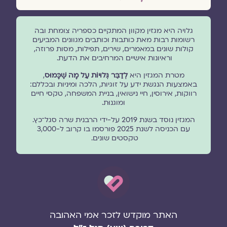
גלויה היא מגזין מקוון המתקיים כספריה צומחת ובה
רשומות רבות מאת כותבות וכותבים מגוונים המביעים
קולות שונים במאמרים, שירים, תפילות, מסות פרוזה,
וראיונות אישיים המרחיבים את הדעת.
מטרת המגזין היא
לְדַבֵּר גְּלוּיוֹת עַל מָה שֶׁכָּמוּס
,
באמצעות הנגשת ידע על זוגיות, הלכה ומיניות ובכללם:
רווקות, אירוסין, חיי נישואין, בניית המשפחה, טקסי חיים
ומוגנוּת.
המגזין נוסד בשנת 2019 על-ידי הרבנית שרה סגל־כץ.
עם הכניסה לשנת 2025 פורסמו בו קרוב ל-3,000
טקסטים שונים.
האתר מוקדש לזכר אמי האהובה