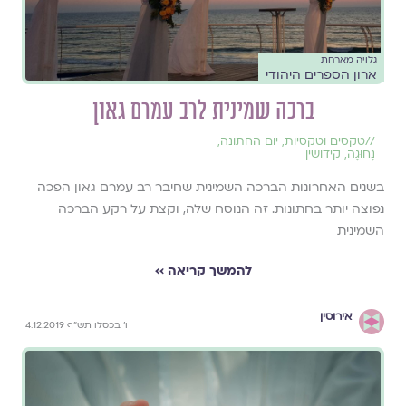
גלויה מארחת
ארון הספרים היהודי
ברכה שמינית לרב עמרם גאון
//
טקסים וטקסיות
,
יום החתונה
,
נָחוּגָה
,
קידושין
בשנים האחרונות הברכה השמינית שחיבר רב עמרם גאון הפכה
נפוצה יותר בחתונות. זה הנוסח שלה, וקצת על רקע הברכה
השמינית
להמשך קריאה ››
אירוסין
ו' בכסלו תש"ף 4.12.2019