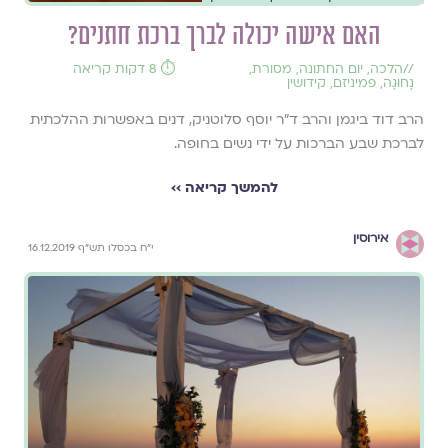
האם אישה יכולה לברך ברכת חתנים?
//
הלכה
,
יום החתונה
,
מסורת
,
⏱️ 8 דקות קריאה
נָחוּגָה
,
פמיניזם
,
קידושין
הרב דוד ביגמן והרב ד"ר יוסף סלוטניק, דנים באפשרות ההלכתית
לברכת שבע הברכות על ידי נשים בחופה.
להמשך קריאה ››
אירוסין
י"ח בכסלו תש"ף 16.12.2019