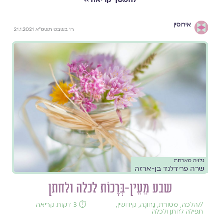
אירוסין
ח' בשבט תשפ"א 21.1.2021
גלויה מארחת
שרה פרידלנד בן-ארזה
שבע מֵעֵין-בְּרָכוֹת לכלה ולחתן
//
הלכה
,
מסורת
,
נָחוּגָה
,
קידושין
,
⏱️ 3 דקות קריאה
תפילה לחתן ולכלה