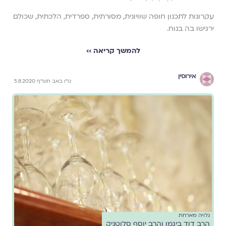
עקרונות לתכנון חופה שוויונית, מסורתית, ספרדית, הלכתית, שכולם
ירגישו בה בנוח.
להמשך קריאה ››
אירוסין
ט"ו באב תש"ף 5.8.2020
גלויה מארחת
הרב דוד ביגמן והרב יוסף סלוטניק