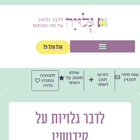
ילוג
תוכן
תפריט
הַכֹּל מִכֹּל כֹּל
שלחו
עשו מינוי
הציעו
לתמיכה
משוב על
למגזין
תוכן
במגזין
האתר
לאתר
גלויה
לדבר גלויות על
קידושין