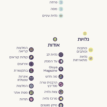
פרוזה
מסה
גלוית עיניים
גלויות
אודות
המלצות
כותבות
קריאה
וכותבים
גלוית לב
גלויות
קולות קוראים
מתארחות
על המגזין
אירועים
Gluya
Magazine
בתקשורת
מה חדש
איגרות
שנשלחו
הרבנית שרה
סגל־כץ
המלצות
צוות גלויה
מפת אתר
מרכז גלויה
תודות
מילון מושגים