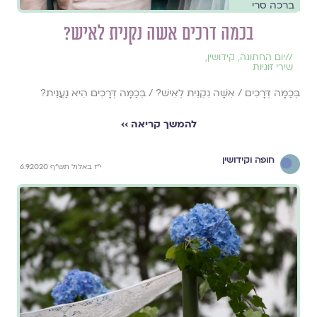
ברכה סרי
בכמה דרכים אשה נקנית לאיש?
//
יום החתונה
,
קידושין
,
שירי זוגיות
בְּכַמָּה דְּרָכִים / אִשָּׁה נִקְנֵית לְאִישׁ? / בְּכַמָּה דְּרָכִים הִיא נַעֲנֵית?
להמשך קריאה ››
חופה וקידושין
י"ז באלול תש"ף 6.9.2020