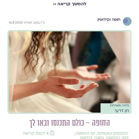
להמשך קריאה ››
חופה וקידושין
כ"ו באב תש"ף 16.8.2020
גלויה מארחת
חן דרעי
החופה – כולם התכנסו ובאו לך
//
טקסים וטקסיות
,
יום החתונה
,
⏱️ 4 דקות קריאה
לפני החתונה
,
נָחוּגָה
,
קידושין