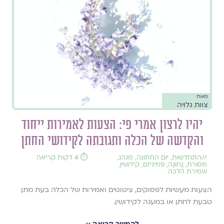
מאת
צוות גלויה
יהיו לרצון אמרי פי: הצעות לאמירות ייחוד
והקדשה של הכלה ותגובתה לקידושי החתן
//
התחדשות
,
יום החתונה
,
מנהג
,
⏱️ 4 דקות קריאה
מסורת
,
נָחוּגָה
,
פמיניזם
,
קידושין
,
שמירת הלכה
הצעות מעשיות לפסוקים, ציטוטים ואמירות של הכלה בעת מתן
טבעת לחתן או במענה לקידושין.
להמשך קריאה ››