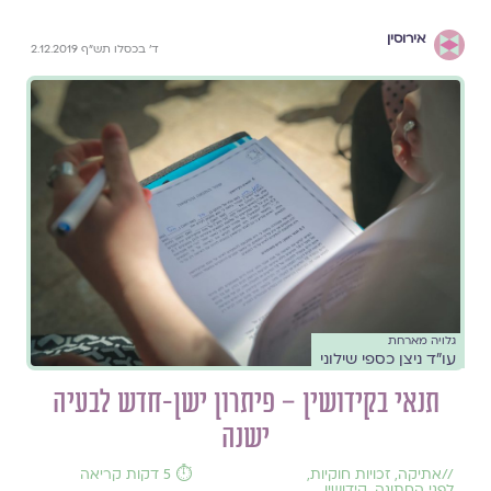
אירוסין
ד' בכסלו תש"ף 2.12.2019
גלויה מארחת
עו"ד ניצן כספי שילוני
תנאי בקידושין – פיתרון ישן-חדש לבעיה
ישנה
//
אתיקה
,
זכויות חוקיות
,
⏱️ 5 דקות קריאה
לפני החתונה
,
קידושין