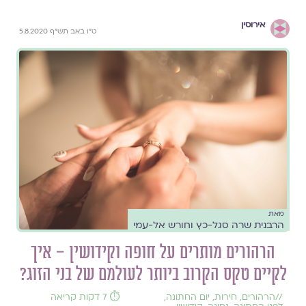
אירוסין
ט"ו באב תש"ף 5.8.2020
מאת
הרבנית שרה סגל-כץ וחורש אל-עמי
הרהורים מותרים על חופה וקידושין – איך
לקיים טקס הקרוב ביותר לעולמם של בני הזוג?
//
הרהורים
,
חירות
,
יום החתונה
,
⏱️ 7 דקות קריאה