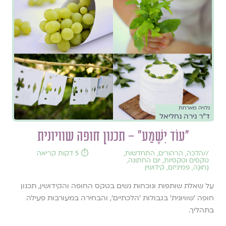
גלויה מארחת
ד"ר נירה נחליאל
"עוֹד יִשָּׁמַע" – תכנון חופה שוויונית
//
הלכה
,
הרהורים
,
התחדשות
,
⏱️ 5 דקות קריאה
טקסים וטקסיות
,
יום החתונה
,
נָחוּגָה
,
פמיניזם
,
קידושין
על שאלת שותפות ונוכחות נשים בטקס החופה והקידושין, תכנון
חופה 'שוויונית' בגבולות 'הלכתיים', והבחירה במעורבות פעילה
בתהליך.