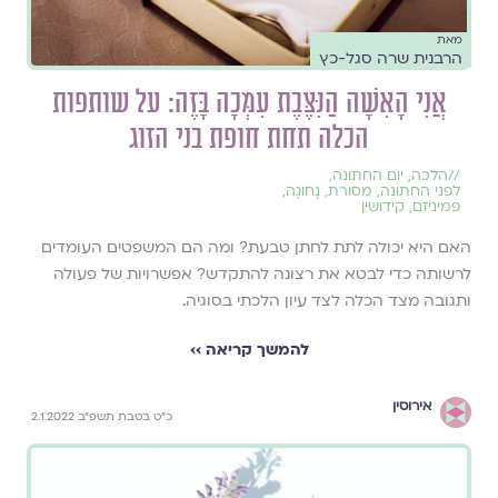
מאת
הרבנית שרה סגל-כץ
אֲנִי הָאִשָּׁה הַנִּצֶּבֶת עִמְּכָה בָּזֶה: על שותפות
הכלה תחת חופת בני הזוג
//
הלכה
,
יום החתונה
,
לפני החתונה
,
מסורת
,
נָחוּגָה
,
פמיניזם
,
קידושין
האם היא יכולה לתת לחתן טבעת? ומה הם המשפטים העומדים
לרשותה כדי לבטא את רצונה להתקדש? אפשרויות של פעולה
ותגובה מצד הכלה לצד עיון הלכתי בסוגיה.
להמשך קריאה ››
אירוסין
כ"ט בטבת תשפ"ב 2.1.2022