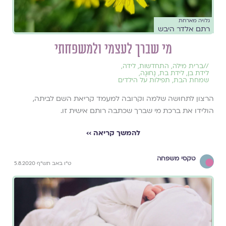
גלויה מארחת
רתם אלדר היבש
מי שברך לעצמי ולמשפחתי
//
ברית מילה
,
התחדשות
,
לידה
,
לידת בן
,
לידת בת
,
נָחוּגָה
,
שמחת הבת
,
תפילות על הילדים
הרצון לתחושה שלמה וקרובה למעמד קריאת השם לביתה,
הולידו את ברכת מי שברך שכתבה רותם אישית זו.
להמשך קריאה ››
טקסי משפחה
ט"ו באב תש"ף 5.8.2020