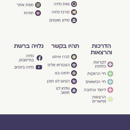
צוות גלויה
מפת אתר
מרכז גלויה
תודות
מילון מושגים
הדרכות
תהיו בקשר
גלויה ברשת
והרצאות
גלויה
דברו איתנו
בפייסבוק
לקראת
הצטרפו אלינו
כלולות
גלויה ביוטיוב
תמכו בנו
חיי הרווקות
הציעו לנו תוכן
חיי הנישואים
שלחו לנו
לימוד וכתיבה
משוב
הרצאות
ושיעורים