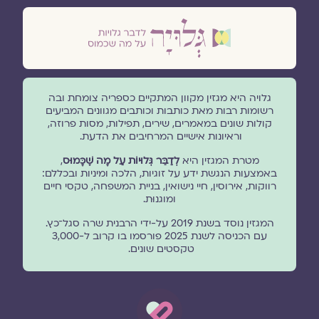
גלויה היא מגזין מקוון המתקיים כספריה צומחת ובה
רשומות רבות מאת כותבות וכותבים מגוונים המביעים
קולות שונים במאמרים, שירים, תפילות, מסות פרוזה,
וראיונות אישיים המרחיבים את הדעת.
מטרת המגזין היא
לְדַבֵּר גְּלוּיוֹת עַל מָה שֶׁכָּמוּס
,
באמצעות הנגשת ידע על זוגיות, הלכה ומיניות ובכללם:
רווקות, אירוסין, חיי נישואין, בניית המשפחה, טקסי חיים
ומוגנוּת.
המגזין נוסד בשנת 2019 על-ידי הרבנית שרה סגל־כץ.
עם הכניסה לשנת 2025 פורסמו בו קרוב ל-3,000
טקסטים שונים.