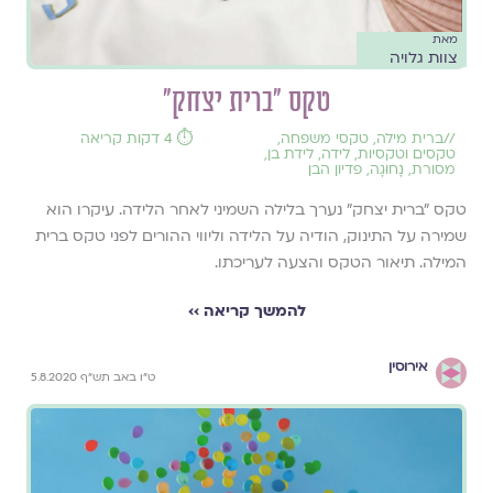
מאת
צוות גלויה
טקס "ברית יצחק"
//
ברית מילה
,
טקסי משפחה
,
⏱️ 4 דקות קריאה
טקסים וטקסיות
,
לידה
,
לידת בן
,
מסורת
,
נָחוּגָה
,
פדיון הבן
טקס "ברית יצחק" נערך בלילה השמיני לאחר הלידה. עיקרו הוא
שמירה על התינוק, הודיה על הלידה וליווי ההורים לפני טקס ברית
המילה. תיאור הטקס והצעה לעריכתו.
להמשך קריאה ››
אירוסין
ט"ו באב תש"ף 5.8.2020