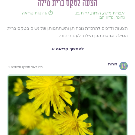
הצעה לטקס ברית מילה
//
ברית מילה
,
הורות
,
לידת בן
,
⏱️ 6 דקות קריאה
נָחוּגָה
,
פדיון הבן
הצעות ודרכים להחזרת נוכחותן והשתתפותן של נשים בטקס ברית
המילה וכניסת הבן היילוד לעם היהודי.
להמשך קריאה ››
הורות
ט"ו באב תש"ף 5.8.2020