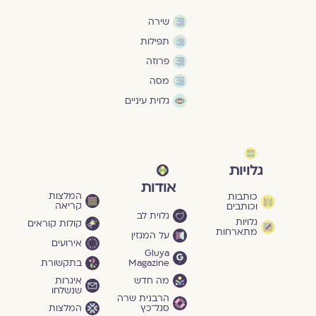
שירה
תפילות
פרוזה
מסה
גלוית עיניים
גלויות
אודות
המלצות
כותבות
קריאה
וכותבים
גלוית לב
גלויות
קולות קוראים
מתארחות
על המגזין
אירועים
Gluya
Magazine
בתקשורת
מה חדש
איגרות
שנשלחו
הרבנית שרה
סגל־כץ
המלצות