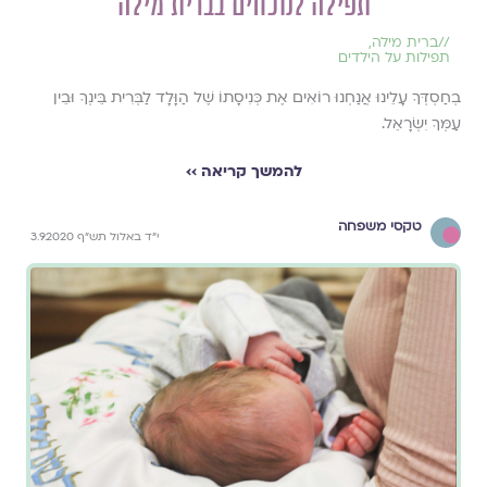
תפילה לנוכחים בברית מילה
//
ברית מילה
,
תפילות על הילדים
בְחַסְדְּךָ עָלֵינוּ אֲנַחְנוּ רוֹאִים אֶת כְּנִיסָתוֹ שֶׁל הַוָּלָד לַבְּרִית בֵּינְךָ וּבֵין
עַמְּךָ יִשְׂרָאֵל.
להמשך קריאה ››
טקסי משפחה
י"ד באלול תש"ף 3.9.2020