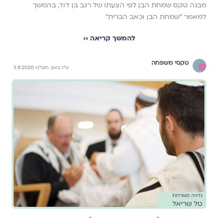
מבנה טקס שמחת הבן לפי הצעתו של רגב בן דוד, בהמשך
למאמר "שמחת הבן וכאב הברית"
להמשך קריאה ››
טקסי משפחה
ט"ו באב תש"ף 5.8.2020
גלויה מארחת
טל שריאל