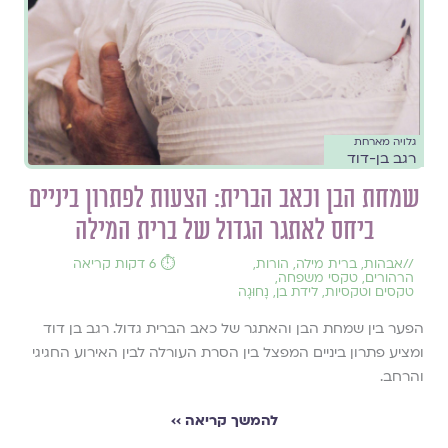
גלויה מארחת
רגב בן-דוד
שמחת הבן וכאב הברית: הצעות לפתרון ביניים
ביחס לאתגר הגדול של ברית המילה
//
אבהות
,
ברית מילה
,
הורות
,
⏱️ 6 דקות קריאה
הרהורים
,
טקסי משפחה
,
טקסים וטקסיות
,
לידת בן
,
נָחוּגָה
הפער בין שמחת הבן והאתגר של כאב הברית גדול. רגב בן דוד
ומציע פתרון ביניים המפצל בין הסרת העורלה לבין האירוע החגיגי
והרחב.
להמשך קריאה ››