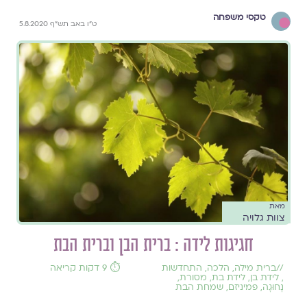
טקסי משפחה
ט"ו באב תש"ף 5.8.2020
מאת
צוות גלויה
חגיגות לידה : ברית הבן וברית הבת
//
ברית מילה
,
הלכה
,
התחדשות
⏱️ 9 דקות קריאה
,
לידת בן
,
לידת בת
,
מסורת
,
נָחוּגָה
,
פמיניזם
,
שמחת הבת