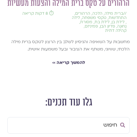
הרהורים על טקס ברית המילה והצעות מעשיות
//
ברית מילה
,
הלכה
,
הרהורים
,
⏱️ 8 דקות קריאה
התחדשות
,
טקסי משפחה
,
לידה
,
לידת בן
,
לידת בת
,
מסורת
,
נָחוּגָה
,
פדיון הבן
,
פמיניזם
,
קהילה דתית
מחשבות על השאיפה והניסיון לשלב בין הרצון לטקס ברית מילה
הלכתי, שוויוני, משתף את הציבור ובעל משמעות אישית.
להמשך קריאה ››
גלו עוד תכנים:
Search
...