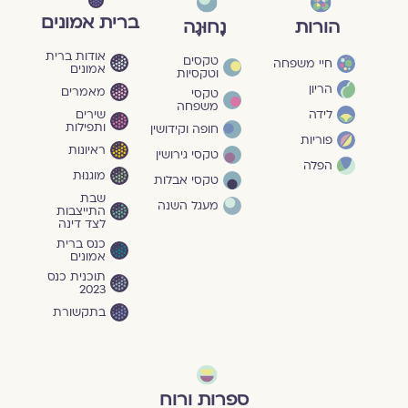
ברית אמונים
הורות
נָחוּגָה
אודות ברית
טקסים
חיי משפחה
אמונים
וטקסיות
הריון
מאמרים
טקסי
משפחה
שירים
לידה
ותפילות
חופה וקידושין
פוריות
ראיונות
טקסי גירושין
הפלה
מוגנוּת
טקסי אבלות
שבת
מעגל השנה
התייצבות
לצד דינה
כנס ברית
אמונים
תוכנית כנס
2023
בתקשורת
ספרות ורוח