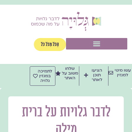
ילוג
תוכן
תפריט
הַכֹּל מִכֹּל כֹּל
שלחו
עשו מינוי
הציעו
לתמיכה
משוב על
למגזין
תוכן
במגזין
האתר
לאתר
גלויה
לדבר גלויות על ברית
מילה