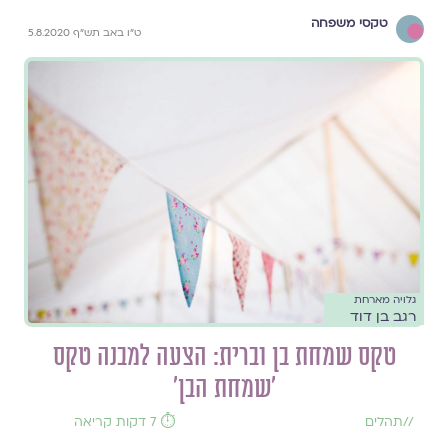
טקסי משפחה
ט"ו באב תש"ף 5.8.2020
גלויה מארחת
רגב בן דוד
טקס שמחת בן וברית: הצעה למבנה טקס
׳שמחת הבן׳
//
תהלים
⏱️ 7 דקות קריאה