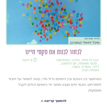
גלויה מארחת
מיכל יחיאלי קופנהגן
לבחור לבנות את טקסי חיינו
//
ברית מילה
,
הלכה
,
התחדשות
⏱️ 6 דקות
,
טקסי משפחה
,
יום החתונה
,
לידה
,
מסורת
,
נָחוּגָה
,
שמחת הבת
כשהפער בין הטקס ובין היומיום גדול מדי, קשה לשמור על חיבור
למתרחש. טקסי חיים שנבנו מתוך חיי היומיום יכולים לקבל
משמעות.
להמשך קריאה ››