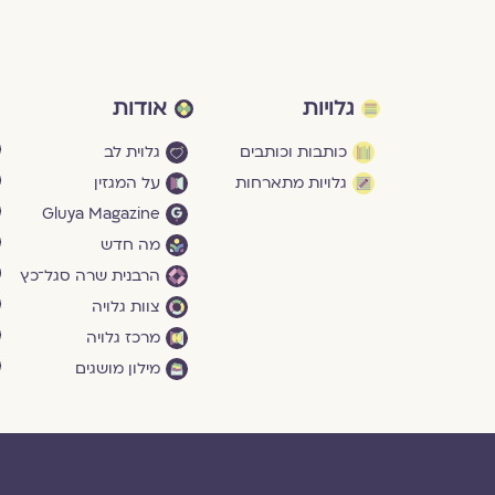
גלויות
אודות
כותבות וכותבים
גלוית לב
גלויות מתארחות
על המגזין
Gluya Magazine
מה חדש
הרבנית שרה סגל־כץ
צוות גלויה
מרכז גלויה
מילון מושגים