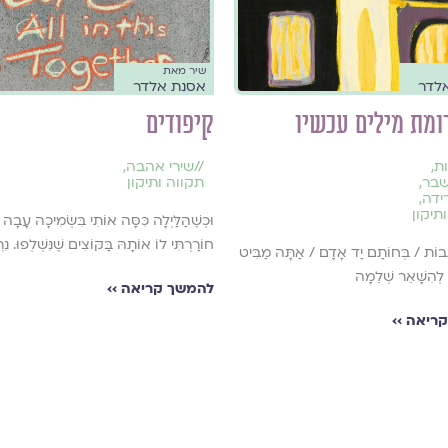
שיר מאת
לדר
אסנת אלדר
ומת מילים עכשיו
קיפודים
ת
,
//
שירי אהבה
,
שבר
,
תקווה ותיקון
ידה
,
תיקון
וּכְשֶׁהַלַּיְלָה כִּסָּה אוֹתִי בִּשְׂמִיכָה עָבָה 
חוֹרַרְתִּי לוֹ אוֹתָהּ בַּקּוֹצִים שֶׁנִּשְׁלְפוּ. נִרְ
ֵבוֹת / בְּחוֹתַם יַד אָדָם / אַתָּה מַבִּיט
 לְהִשָּׁאֵר שְׁלֵמָה
להמשך קריאה ››
ריאה ››