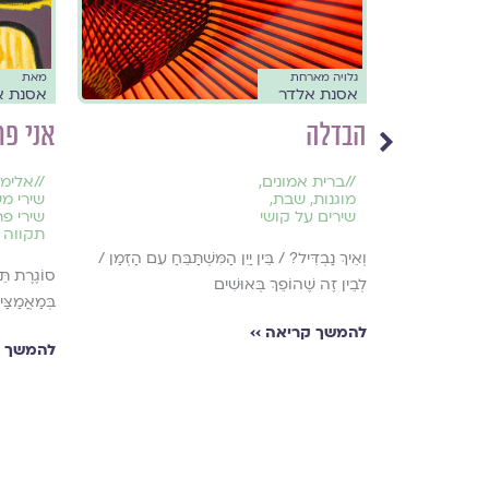
גלויה מארחת
מאת
אסנת אלדר
אסנת א
ם על
הבדלה
אני פר
ראה
//
ברית אמונים
,
//
אלימו
מוגנות
,
שבת
,
שירי מ
שירים על קושי
שירי פר
תקווה ו
וְאֵיךְ נַבְדִּיל? / בֵּין יַיִן הַמִּשְׁתַּבֵּחַ עִם הַזְּמַן /
סוֹגֶרֶת תּ
לְבֵין זֶה שֶׁהוֹפֵךְ בְּאוּשִׁים
בְּמַאֲמַצַּי
רחב בית
להמשך קריאה ››
וי דמיון.
להמשך ק
ביב הטקסט
ה שמבקשת
ו, ולהעניק לנו