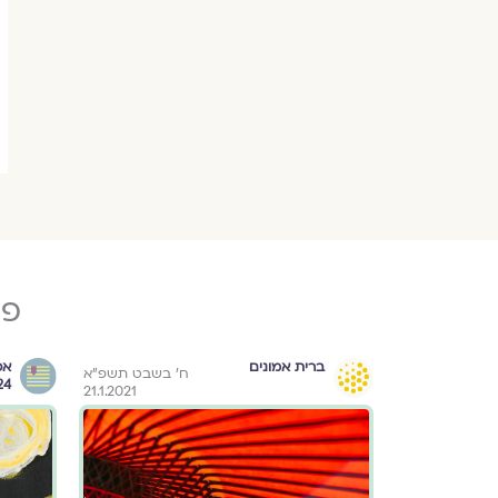
פו
ברית אמונים
אס
״ד באלול תשפ״ג
ח׳ בשבט תשפ״א
24
21.1.2021
31.8.2023