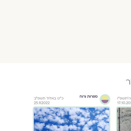
ר
ספרות ורוח
ספרות ור
ה׳תשפ״ו
כ״ט באלול תשפ״ב
25.9.2022
17.10.2