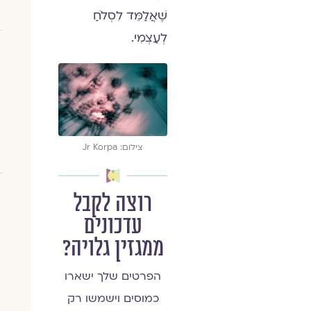
שֶׁאֲלַמֵּד לִסְלֹחַ
לְעַצְמִי.
צילום: Jr Korpa
רוצה לקבל
עדכונים
ממגזין גלויה?
הפרטים שלך ישארו
כמוסים וישמשו רק