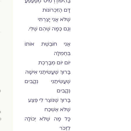
בַּהִיפּוֹדֶרְמִיס מְפַעְפֵּעַ
דָּם הַזִּכְרוֹנוֹת
שֶׁלֹּא אֲנִי יָצַרְתִּי
וְגַם כַּמָּה שֶׁהֵם שֶׁלִּי.
אֲנִי חוֹבֶשֶׁת אוֹתוֹ
בְּחֶמְלָה
יוֹם יוֹם מְבָרֶכֶת
בָּרוּךְ שֶׁעֲשִׂיתַנִי אִישָׁהּ
שֶׁעֲשִׂיתַנִי נְקָבִים
נְקָבִים
ו
בָּרוּךְ שֶׁנּוֹצַר לִי פֶּצַע
שֶׁלֹּא אֶשְׁכַּח
כ
כָּל מָה שֶׁלֹּא יְכוֹלָה
מ
לִזְכֹּר