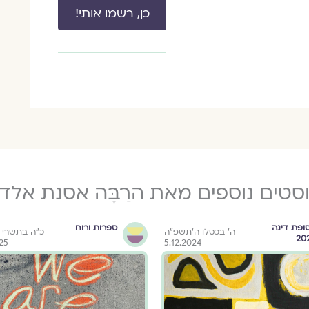
כן, רשמו אותי!
סטים נוספים מאת הרַבָּה אסנת אלד
ופת דינה
ספרות ורוח
ה׳ בכסלו ה׳תשפ״ה
כ״ה בתשרי 
20
025
5.12.2024