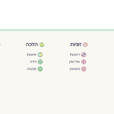
זוגיות
הלכה
רווקות
אישות
אירוסין
נידה
נישואין
מקווה