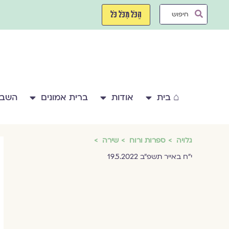
ילוג
Search
תוכן
הַכֹּל מִכֹּל כֹּל
...
⌂ בית
אודות
ברית אמונים
השבע
גלויה
ספרות ורוח
שירה
י״ח באייר תשפ״ב 19.5.2022