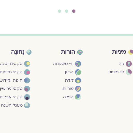
3
2
1
מיניות
הורות
נָחוּגָה
גוף
חיי משפחה
טקסים וטקסי
חיי מיניות
הריון
טקסי משפח
לידה
חופה וקידושי
פוריות
טקסי גירושין
הפלה
טקסי אבלות
מעגל השנה