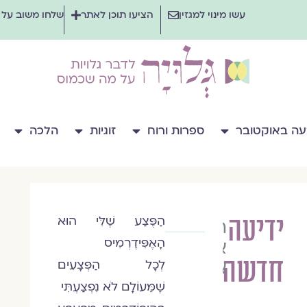
עשו מינוי למגזין
הציעו תוכן לאתר
שלחו משוב על
ה באוקטובר
ספרות ורוח
זוגיות
הלכה
ידיעה
הַפֶּצַע שֶׁלִּי הוּא
הרַבָּה
הָאֶפִּידֶרְמִיס
אסנת
חדשה
אלדר
לְכָל הַפְּצָעִים
שֶׁמֵּעוֹלָם לֹא נִפְצַעְתִּי