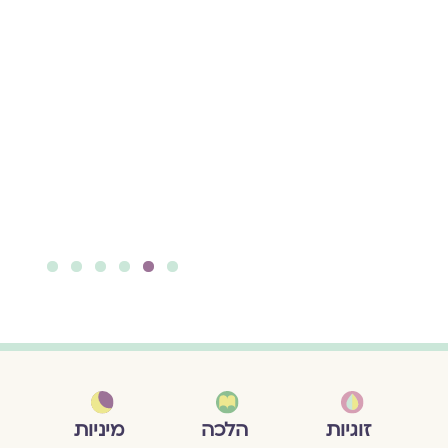
מהדיונים השונים במגזין
על המפגש בין חיי
הלכה לפמיניזם - יחד
עם סיום קריאת חמשת
חומשי, בחג שמחת
התורה, מוצעים כאן
תכנים ותיקים וחדשים
בנושא
להמשך קריאה ››
6
5
4
3
2
1
מיניות
זוגיות
הלכה