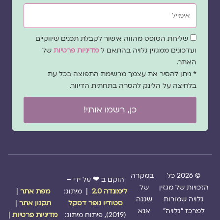
אימייל
שדה
שליחת הטופס מהווה אישור לקבלת תכנים שיווקיים
הסכמה
ועדכונים ממגזין גלויה בהתאם ל
מדיניות פרטיות
של
האתר.
* ניתן להסיר את עצמך מרשימת התפוצה בכל עת
בלחיצה על הלינק להסרה בתחתית הדיוור.
כן, רשמו אותי!
© 2026 כל
במקרה
הוקם ב ❤ על ידי –
הזכויות של מגזין
של
לימונדה 2.0
| מיתוג:
מפת אתר
|
גלויה שמורות
שגגה
סטודיו נופר דסקל
תקנון אתר
|
למרכז "גלויה"
אנא
(2019), פיתוח מיתוג:
מדיניות פרטיות
|