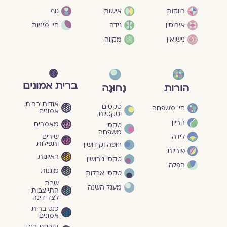
גוף
רווקות
אישות
חיי מיניות
אירוסין
נידה
נישואין
מקווה
ברית אמונים
הורות
נָחוּגָה
אודות ברית
טקסים
חיי משפחה
אמונים
וטקסיות
הריון
מאמרים
טקסי
משפחה
שירים
לידה
ותפילות
חופה וקידושין
פוריות
ראיונות
טקסי גירושין
הפלה
מוגנוּת
טקסי אבלות
שבת
מעגל השנה
התייצבות
לצד דינה
כנס ברית
אמונים
תוכנית כנס