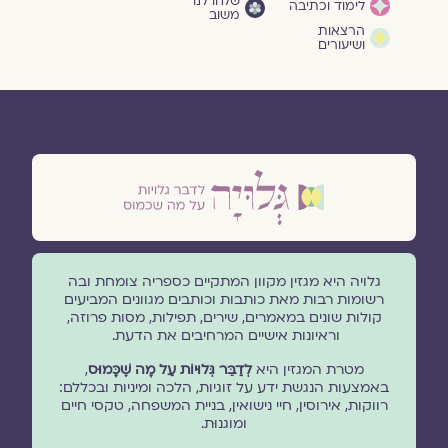
שלחו לנו
לימוד וכתיבה
משוב
הרצאות
ושיעורים
גלויה היא מגזין מקוון המתקיים כספריה צומחת ובה
רשומות רבות מאת כותבות וכותבים מגוונים המביעים
קולות שונים במאמרים, שירים, תפילות, מסות פרוזה,
וראיונות אישיים המרחיבים את הדעת.
מטרת המגזין היא
לְדַבֵּר גְּלוּיוֹת עַל מָה שֶׁכָּמוּס
,
באמצעות הנגשת ידע על זוגיות, הלכה ומיניות ובכללם:
רווקות, אירוסין, חיי נישואין, בניית המשפחה, טקסי חיים
ומוגנוּת.