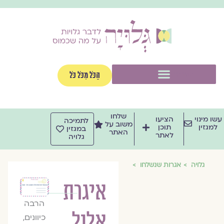
וג
וכן
תפריט
הַכֹּל מִכֹּל כֹּל
שלחו
שו מינוי
הציעו
לתמיכה
משוב על
למגזין
תוכן
במגזין
האתר
לאתר
גלויה
גלויה
אגרות שנשלחו
איגרת
הרבה
אלול
כיוונים,