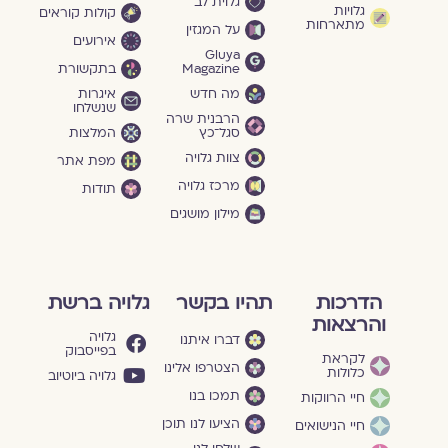
גלוית לב
גלויות
קולות קוראים
מתארחות
על המגזין
אירועים
Gluya
Magazine
בתקשורת
מה חדש
איגרות
שנשלחו
הרבנית שרה
סגל־כץ
המלצות
צוות גלויה
מפת אתר
מרכז גלויה
תודות
מילון מושגים
הדרכות
תהיו בקשר
גלויה ברשת
והרצאות
גלויה
דברו איתנו
בפייסבוק
לקראת
הצטרפו אלינו
כלולות
גלויה ביוטיוב
תמכו בנו
חיי הרווקות
הציעו לנו תוכן
חיי הנישואים