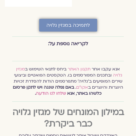
לתמיכה במגזין גלויה
לקריאה נוספת על:
אנא עקבו אחר
תקנון האתר
ביחס לתנאי השימוש ב
מגזין
גלויה
ובתכנים המפורסמים בו. הטקסטים הפואטיים וביצועי
שירים המופיעים ב׳גלויה׳ מתפרסמים הודות להסדרת זכויות
היוצרות והיוצרים ב
אקו״ם
.
באם נפלה שגגה ויש לתקן פרסום
כלשהו באתר, אנא
שלחו לנו הודעה
.
במילון המונחים של מגזין גלויה
כבר ביקרת?
האינדקס שיוביל אותך לנושאים נוספים שנכתב עליהם