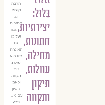
הרבה
בַּלּוּל:
קולות
וגם
סתירות
יצירתיות,
בתוכנו
ועל כן
חתונות,
גם
האיגרת
מחילה,
הזו היא
מארג
עוולות,
של
תקווה
תיקון
וכאב:
ראיון
ותקווה
עם משי
פרץ