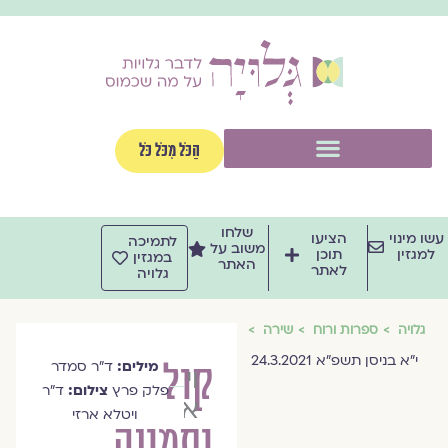
וג
וכן
תפריט
הַכֹּל מִכֹּל כֹּל
שלחו
שו מינוי
הציעו
לתמיכה
משוב על
למגזין
תוכן
במגזין
האתר
לאתר
גלויה
גלויה
ספרות ורוח
שירה
י״א בניסן תשפ״א 24.3.2021
קול
מילים:
ד"ר סמדר
ויטלא
פלק פרץ
צילום:
ד"ר
ארזי
ויטלא ארזי
ותמונה