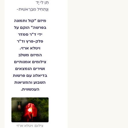
תֵּן לִי יָד
וְנַתְחִיל מִבְּרֵאשִׁית-
מיזם "קול ותמונה
בפרשה" הוקם על
ידי ד"ר סמדר
פלק-פרץ וד"ר
ויטלא ארזי.
המיזם משלב
צילומים אמנותיים
ושירים הנמצאים
בדיאלוג עם פרשות
השבוע והמציאות
העכשווית.
צילום: ויטלא ארזי