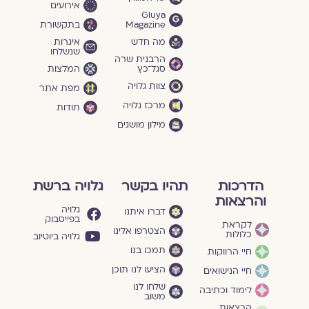
אירועים
Gluya
Magazine
בתקשורת
מה חדש
איגרות
שנשלחו
הרבנית שרה
סגל־כץ
המלצות
צוות גלויה
מפת אתר
מרכז גלויה
תודות
מילון מושגים
הדרכות
תהיו בקשר
גלויה ברשת
והרצאות
גלויה
דברו איתנו
בפייסבוק
לקראת
הצטרפו אלינו
כלולות
גלויה ביוטיוב
תמכו בנו
חיי הרווקות
הציעו לנו תוכן
חיי הנישואים
שלחו לנו
לימוד וכתיבה
משוב
הרצאות