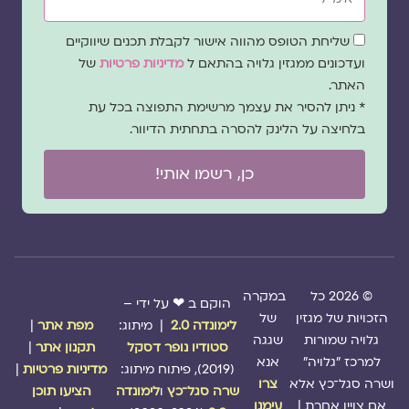
שדה
שליחת הטופס מהווה אישור לקבלת תכנים שיווקיים
הסכמה
ועדכונים ממגזין גלויה בהתאם ל
מדיניות פרטיות
של
האתר.
* ניתן להסיר את עצמך מרשימת התפוצה בכל עת
בלחיצה על הלינק להסרה בתחתית הדיוור.
כן, רשמו אותי!
© 2026 כל
במקרה
הוקם ב ❤ על ידי –
הזכויות של מגזין
של
לימונדה 2.0
| מיתוג:
מפת אתר
|
גלויה שמורות
שגגה
סטודיו נופר דסקל
תקנון אתר
|
למרכז "גלויה"
אנא
(2019), פיתוח מיתוג:
מדיניות פרטיות
|
ושרה סגל־כץ אלא
צרו
שרה סגל־כץ
ו
לימונדה
הציעו תוכן
אם צויין אחרת |
עימנו