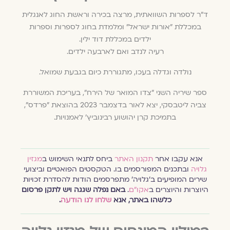
ד"ר לספרות השוואתית, מרצה בכירה וראשת החוג לאנגלית
במכללת "אורות ישראל" ומלמדת בחוג לספרות וספרות
ילדים במכללת דוד ילין.
רעיה לנדב ואם לארבעה ילדים.
נולדה וגדלה בעכו, מתגוררת כיום בגבעת שמואל.
ספר שיריה השני "צדו המואר של הירח", בעריכת המשוררת
צביה ליטבסקי, יצא לאור בדצמבר 2023 בהוצאת "פרדס",
בתמיכת קרן יהושוע רבינוביץ' לאמנויות.
אנא עקבו אחר
תקנון האתר
ביחס לתנאי השימוש ב
מגזין
גלויה
ובתכנים המפורסמים בו. הטקסטים הפואטיים וביצועי
שירים המופיעים ב׳גלויה׳ מתפרסמים הודות להסדרת זכויות
היוצרות והיוצרים ב
אקו״ם
.
באם נפלה שגגה ויש לתקן פרסום
כלשהו באתר, אנא
שלחו לנו הודעה
.