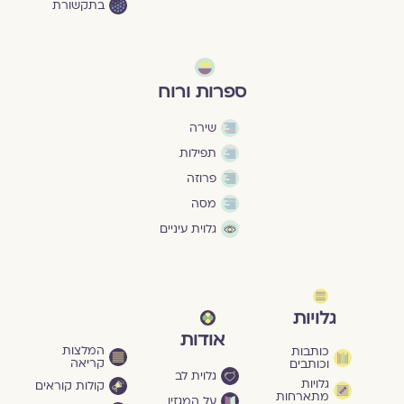
בתקשורת
ספרות ורוח
שירה
תפילות
פרוזה
מסה
גלוית עיניים
גלויות
אודות
המלצות
כותבות
קריאה
וכותבים
גלוית לב
גלויות
קולות קוראים
מתארחות
על המגזין