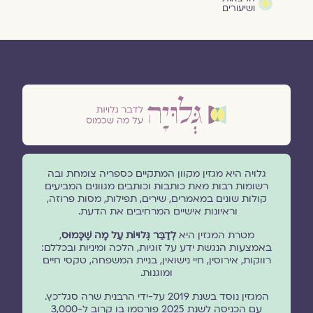
ושיעורים
גלויה היא מגזין מקוון המתקיים כספריה צומחת ובה
רשומות רבות מאת כותבות וכותבים מגוונים המביעים
קולות שונים במאמרים, שירים, תפילות, מסות פרוזה,
וראיונות אישיים המרחיבים את הדעת.
מטרת המגזין היא
לְדַבֵּר גְּלוּיוֹת עַל מָה שֶׁכָּמוּס
,
באמצעות הנגשת ידע על זוגיות, הלכה ומיניות ובכללם:
רווקות, אירוסין, חיי נישואין, בניית המשפחה, טקסי חיים
ומוגנוּת.
המגזין נוסד בשנת 2019 על-ידי הרבנית שרה סגל־כץ.
עם הכניסה לשנת 2025 פורסמו בו קרוב ל-3,000