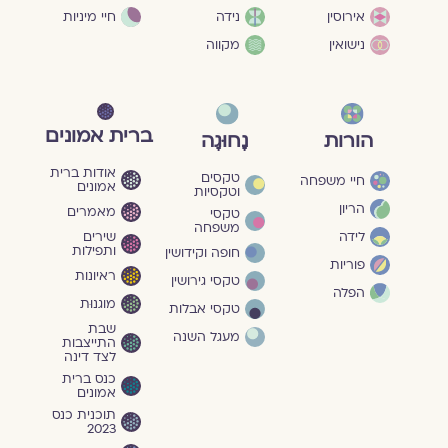
חיי מיניות
אירוסין
נידה
נישואין
מקווה
ברית אמונים
הורות
נָחוּגָה
אודות ברית
טקסים
חיי משפחה
אמונים
וטקסיות
הריון
מאמרים
טקסי
משפחה
שירים
לידה
ותפילות
חופה וקידושין
פוריות
ראיונות
טקסי גירושין
הפלה
מוגנוּת
טקסי אבלות
שבת
מעגל השנה
התייצבות
לצד דינה
כנס ברית
אמונים
תוכנית כנס
2023