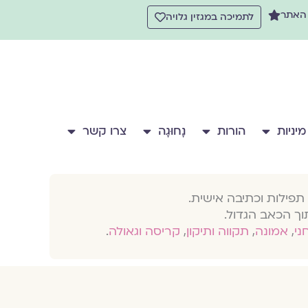
 האתר
לתמיכה במגזין גלויה
מיניות
הורות
נָחוּגָה
צרו קשר
תפילות וכתיבה אישית.
וך הכאב הגדול.
חני
,
אמונה
,
תקווה ותיקון
,
קריסה וגאולה
.