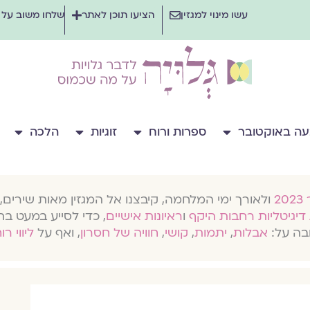
עשו מינוי למגזין
הציעו תוכן לאתר
שלחו משוב על
ה באוקטובר
ספרות ורוח
זוגיות
הלכה
ולאורך ימי המלחמה, קיבצנו אל המגזין מאות שירים, 
דיגיטליות רחבות היקף
ו
ראיונות אישיים
, כדי לסייע במעט בת
בה על:
אבלות
,
יתמות
,
קושי
,
חוויה של חסרון
, ואף על
ליווי רו