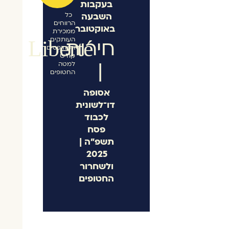
בעקבות
השבעה
כל
הרווחים
באוקטובר
ממכירת
העותקים
חירות
Liberté
המודפסים
קודש
|
למטה
החטופים
אסופה
דו־לשונית
לכבוד
פסח
תשפ"ה |
2025
ולשחרור
החטופים