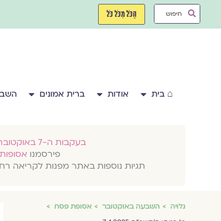
ילוג
Search
תוכן
הַכֹּל מִכֹּל כֹּל
...
⌂ בית
אודות
ברית אמונים
השבע
בעקבות ה-7 באוקטובר 2023
פירסמנו
אסופות 
תגיות נוספות באתר מפנות לקריאה רח
גלויה
השבעה באוקטובר
אסופת פסח