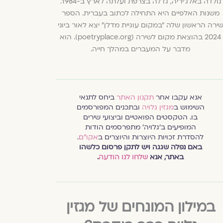
נולדה באלג׳יריה, גדלה בצרפת ועלתה לארץ ב-1984.
משנות האלפיים היא התחילה לכתוב בעברית. הספר
ירה הראשון שלה ״במקום עוגיית מדלן״ יצא לאור ביוני
2024 בהוצאת מקום לשירה (poetryplace.org). הוא
מדבר על המעברים במהלך חייה.
אנא עקבו אחר
תקנון האתר
ביחס לתנאי
השימוש ב
מגזין גלויה
ובתכנים המפורסמים
בו. הטקסטים הפואטיים וביצועי שירים
המופיעים ב׳גלויה׳ מתפרסמים הודות
להסדרת זכויות היוצרות והיוצרים ב
אקו״ם
.
באם נפלה שגגה ויש לתקן פרסום כלשהו
באתר, אנא
שלחו לנו הודעה
.
במילון המונחים של מגזין