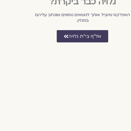
גלויה כבר ביקרת?
האינדקס שיוביל אותך לנושאים נוספים שנכתב עליהם
במגזין.
אל״ף בי״ת גלויה