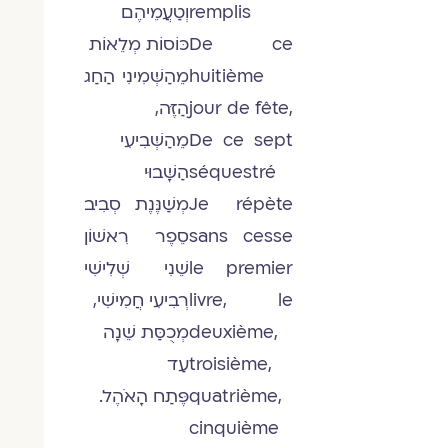
remplis
וְטַעֲמֵיהֶם
De ce
כּוֹסוֹת מְלֵאוֹת
huitième
מֵהַשְּׁמִינִי הַחַג
jour de fête,
הַזֶּה,
De ce sept
מֵהַשְּׁבִיעִי
séquestré
הַשָּׁבוּי
Je répète
מְשַׁנֶּנֶת סְבִיב
sans cesse
סֵפֶר רִאשׁוֹן
le premier
שֵׁנִי שְׁלִישִׁי
livre, le
רְבִיעִי חֲמִישִׁי,
deuxième,
מְכֻסַּת שֵׁנָה
troisième,
עַד
quatrième,
פֶּתַח הָאֹהֶל.
cinquième