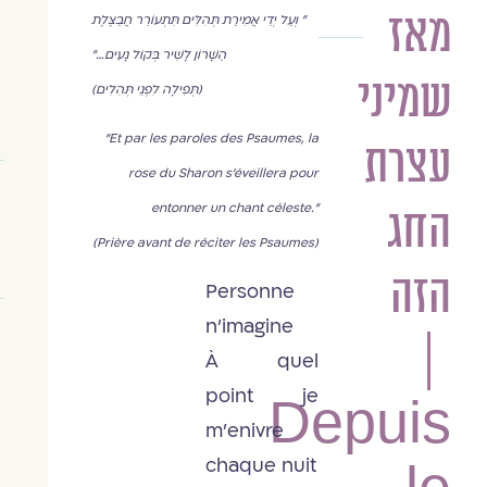
מאז
מלכה
" וְעַל יְדֵי אֲמִירַת תְּהִלִּים תִּתְעוֹרֵר חֲבַצֶּלֶת
שמולביץ
הַשָּׁרוֹן לָשִׁיר בְּקוֹל נָעִים…"
שמיני
(תְּפִילָה לִפְנֵי תְּהִלִים)
"Et par les paroles des Psaumes, la
עצרת
rose du Sharon s'éveillera pour
entonner un chant céleste."
החג
(Prière avant de réciter les Psaumes)
הזה
Personne
n’imagine
|
À quel
point je
Depuis
m’enivre
chaque nuit