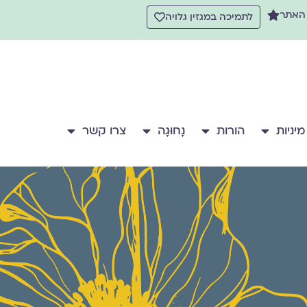
 האתר
לתמיכה במגזין גלויה
מיניות
הורות
נָחוּגָה
צרו קשר