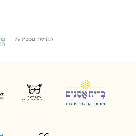
לקריאה נוספת על
בר
הת