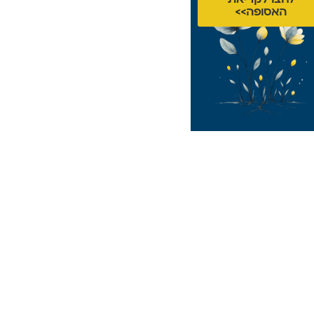
האסופה>>