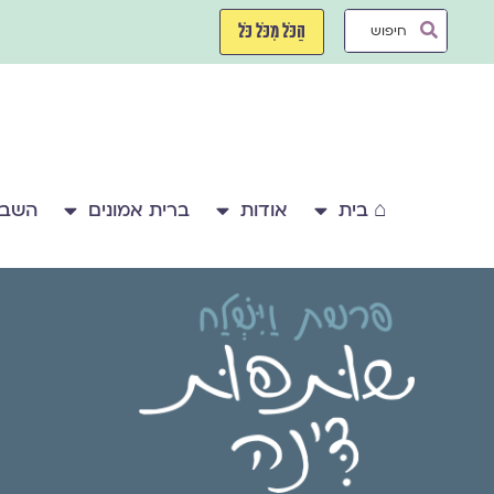
ילוג
Search
תוכן
הַכֹּל מִכֹּל כֹּל
...
⌂ בית
אודות
ברית אמונים
השבע