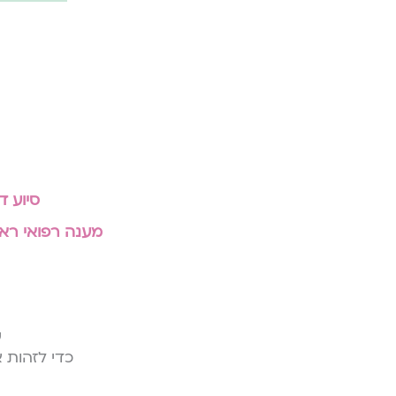
סיוע דרך WhatsApp ב-
מענה רפואי ראש
ש
כדי לזהות 