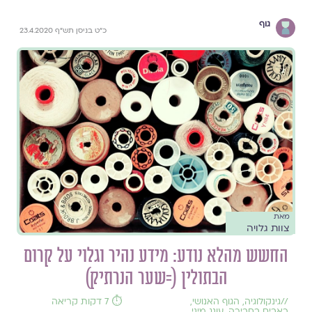
גוף
כ"ט בניסן תש"ף 23.4.2020
מאת
צוות גלויה
החשש מהלא נודע: מידע נהיר וגלוי על קרום
הבתולין (=שער הנרתיק)
//
גינקולוגיה
,
הגוף האנושי
,
⏱️ 7 דקות קריאה
כאבים בחבירה
,
עונג מיני
,