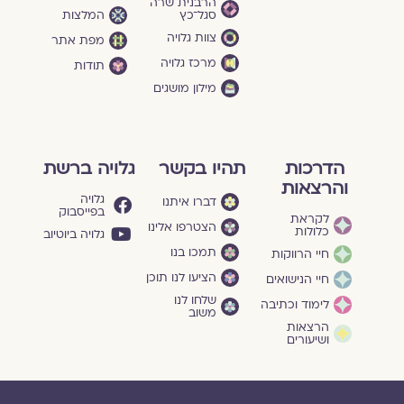
הרבנית שרה
סגל־כץ
המלצות
צוות גלויה
מפת אתר
מרכז גלויה
תודות
מילון מושגים
הדרכות
תהיו בקשר
גלויה ברשת
והרצאות
גלויה
דברו איתנו
בפייסבוק
לקראת
הצטרפו אלינו
כלולות
גלויה ביוטיוב
תמכו בנו
חיי הרווקות
הציעו לנו תוכן
חיי הנישואים
שלחו לנו
לימוד וכתיבה
משוב
הרצאות
ושיעורים