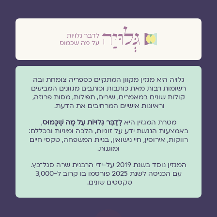
גלויה היא מגזין מקוון המתקיים כספריה צומחת ובה
רשומות רבות מאת כותבות וכותבים מגוונים המביעים
קולות שונים במאמרים, שירים, תפילות, מסות פרוזה,
וראיונות אישיים המרחיבים את הדעת.
מטרת המגזין היא
לְדַבֵּר גְּלוּיוֹת עַל מָה שֶׁכָּמוּס
,
באמצעות הנגשת ידע על זוגיות, הלכה ומיניות ובכללם:
רווקות, אירוסין, חיי נישואין, בניית המשפחה, טקסי חיים
ומוגנוּת.
המגזין נוסד בשנת 2019 על-ידי הרבנית שרה סגל־כץ.
עם הכניסה לשנת 2025 פורסמו בו קרוב ל-3,000
טקסטים שונים.