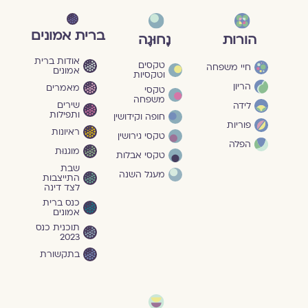
ברית אמונים
הורות
נָחוּגָה
אודות ברית
טקסים
חיי משפחה
אמונים
וטקסיות
הריון
מאמרים
טקסי
משפחה
שירים
לידה
ותפילות
חופה וקידושין
פוריות
ראיונות
טקסי גירושין
הפלה
מוגנוּת
טקסי אבלות
שבת
מעגל השנה
התייצבות
לצד דינה
כנס ברית
אמונים
תוכנית כנס
2023
בתקשורת