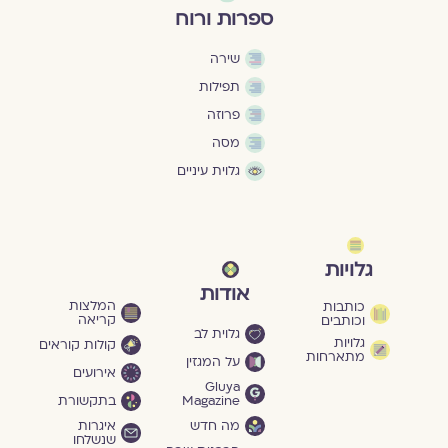
ספרות ורוח
שירה
תפילות
פרוזה
מסה
גלוית עיניים
גלויות
אודות
המלצות
כותבות
קריאה
וכותבים
גלוית לב
גלויות
קולות קוראים
מתארחות
על המגזין
אירועים
Gluya
Magazine
בתקשורת
מה חדש
איגרות
שנשלחו