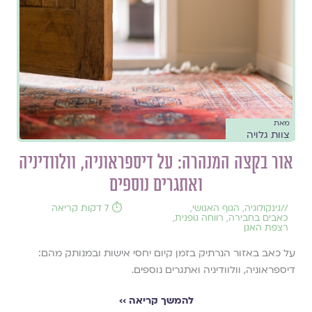
מאת
צוות גלויה
אור בקצה המנהרה: על דיספראוניה, וולוודיניה
ואתגרים נוספים
//
גינקולוגיה
,
הגוף האנושי
,
⏱️ 7 דקות קריאה
כאבים בחבירה
,
רווחה גופנית
,
רצפת האגן
על כאב באזור הנרתיק בזמן קיום יחסי אישות ובמנותק מהם:
דיספראוניה, וולוודיניה ואתגרים נוספים.
להמשך קריאה ››