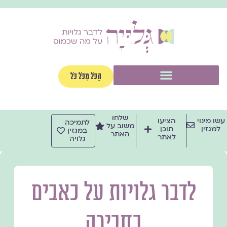
ילוג
תוכן
תפריט
הַכֹּל מִכֹּל כֹּל
שלחו
עשו מינוי
הציעו
לתמיכה
משוב על
למגזין
תוכן
במגזין
האתר
לאתר
גלויה
לדבר גלויות על כאבים
בחבירה