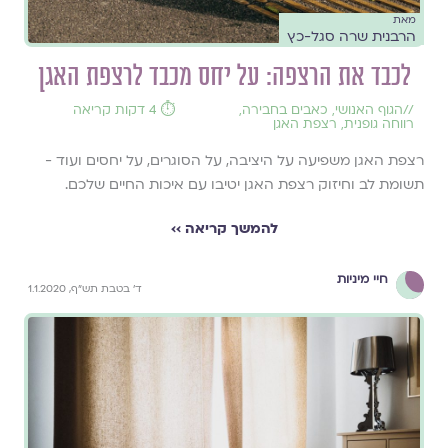
מאת
הרבנית שרה סגל-כץ
לכבד את הרצפה: על יחס מכבד לרצפת האגן
//
הגוף האנושי
,
כאבים בחבירה
,
⏱️ 4 דקות קריאה
רווחה גופנית
,
רצפת האגן
רצפת האגן משפיעה על היציבה, על הסוגרים, על יחסים ועוד -
תשומת לב וחיזוק רצפת האגן יטיבו עם איכות החיים שלכם.
להמשך קריאה ››
חיי מיניות
ד' בטבת תש"ף, 1.1.2020