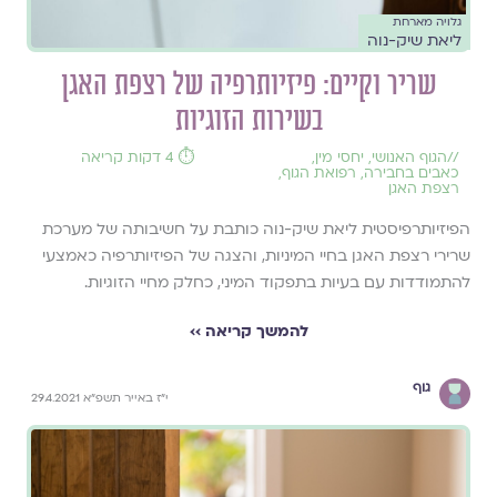
גלויה מארחת
ליאת שיק-נוה
שריר וקיים: פיזיותרפיה של רצפת האגן
בשירות הזוגיות
//
הגוף האנושי
,
יחסי מין
,
⏱️ 4 דקות קריאה
כאבים בחבירה
,
רפואת הגוף
,
רצפת האגן
הפיזיותרפיסטית ליאת שיק-נוה כותבת על חשיבותה של מערכת
שרירי רצפת האגן בחיי המיניות, והצגה של הפיזיותרפיה כאמצעי
להתמודדות עם בעיות בתפקוד המיני, כחלק מחיי הזוגיות.
להמשך קריאה ››
גוף
י"ז באייר תשפ"א 29.4.2021