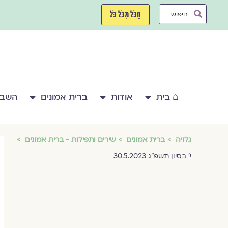
ילוג
Search
תוכן
הַכֹּל מִכֹּל כֹּל
...
⌂ בית
אודות
ברית אמונים
השבע
גלויה
ברית אמונים
שירים ותפילות - ברית אמונים
י׳ בסיון תשפ״ג 30.5.2023