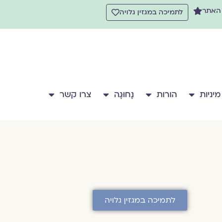
 האתר
לתמיכה במגזין גלויה
מיניות
הורות
נָחוּגָה
צרו קשר
לתמיכה במגזין גלויה