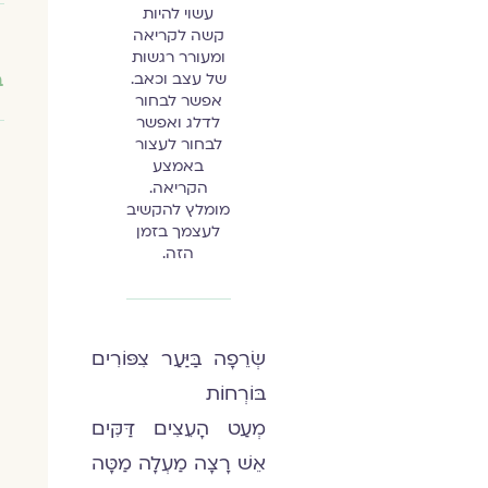
עשוי להיות
קשה לקריאה
ומעורר רגשות
של עצב וכאב.
ב
אפשר לבחור
לדלג ואפשר
לבחור לעצור
באמצע
הקריאה.
מומלץ להקשיב
לעצמך בזמן
הזה.
שְׂרֵפָה בַּיַּעַר צִפּוֹרִים
בּוֹרְחוֹת
מְעַט הָעֵצִים דַּקִּים
אֵשׁ רָצָה מַעְלָה מַטָּה