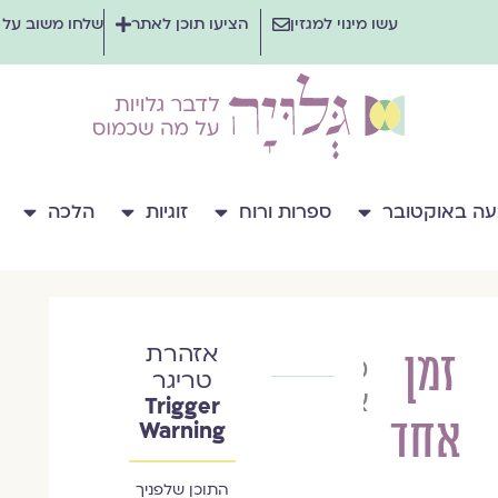
עשו מינוי למגזין
הציעו תוכן לאתר
שלחו משוב על
ה באוקטובר
ספרות ורוח
זוגיות
הלכה
אזהרת
זמן
מוריה
טריגר
אשכנזי
Trigger
אחד
Warning
התוכן שלפניך