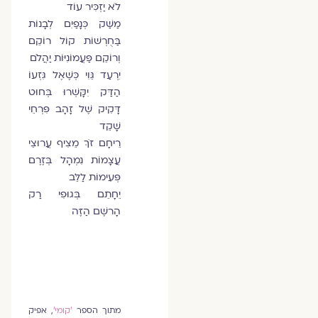
לֹא יַזְכִּיר עוֹד
מַשַּׁק כְּנָפַיִם לְבָנוֹת
בַּחֻרְשׁוֹת קוֹל רוֹקֵם
וְרוֹקֵם פַּעֲמוֹנִיּוֹת יַהֲלֹם
יִרְעַד גֵּוִי כְּשֶׁאֶל גִּזְעוֹ
הַדַּק יִקָּשְׁרוּ בְּחוּט
דָּקִיק שֶׁל זָהָב פִּרְחֵי
שָׁקֵד
רֵיחָם זֹךְ מֵצִיף עֲרוּצֵי
עֲצָמוֹת נִמְהָל בְּזֶרֶם
פְּעִימוֹת לַלֵּב
יֵחָתֵם בְּגוּפִי רַק
הָרשֶׁם הַזֶּה
מתוך הספר
'קומי'
, אפיק