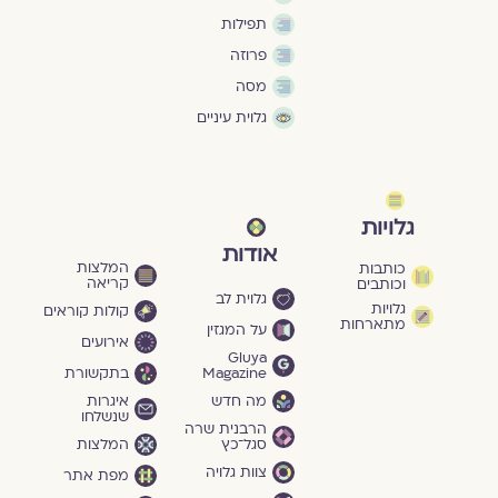
תפילות
פרוזה
מסה
גלוית עיניים
גלויות
אודות
המלצות
כותבות
קריאה
וכותבים
גלוית לב
גלויות
קולות קוראים
מתארחות
על המגזין
אירועים
Gluya
Magazine
בתקשורת
מה חדש
איגרות
שנשלחו
הרבנית שרה
סגל־כץ
המלצות
צוות גלויה
מפת אתר