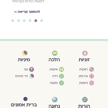
דִּמְעוֹת יַהֲלוֹם נִקְרָשׁוֹת
להמשך קריאה ››
6
5
4
3
2
1
מיניות
זוגיות
הלכה
גוף
רווקות
אישות
חיי מיניות
אירוסין
נידה
נישואין
מקווה
ברית אמונים
הורות
נָחוּגָה