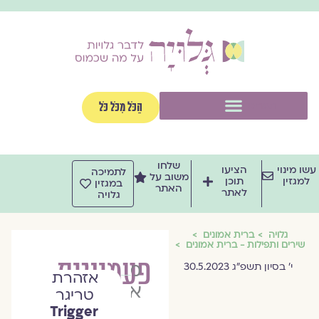
וג
וכן
תפריט
הַכֹּל מִכֹּל כֹּל
שלחו
שו מינוי
הציעו
לתמיכה
משוב על
למגזין
תוכן
במגזין
האתר
לאתר
גלויה
גלויה
ברית אמונים
שירים ותפילות - ברית אמונים
פעמוניות
מוריה
י׳ בסיון תשפ״ג 30.5.2023
אזהרת
אשכנזי
טריגר
Trigger