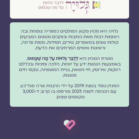
גלויה היא מגזין מקוון המתקיים כספריה צומחת ובה
רשומות רבות מאת כותבות וכותבים מגוונים המביעים
קולות שונים במאמרים, שירים, תפילות, מסות פרוזה,
וראיונות אישיים המרחיבים את הדעת.
מטרת המגזין היא
לְדַבֵּר גְּלוּיוֹת עַל מָה שֶׁכָּמוּס
,
באמצעות הנגשת ידע על זוגיות, הלכה ומיניות ובכללם:
רווקות, אירוסין, חיי נישואין, בניית המשפחה, טקסי חיים
ומוגנוּת.
המגזין נוסד בשנת 2019 על-ידי הרבנית שרה סגל־כץ.
עם הכניסה לשנת 2025 פורסמו בו קרוב ל-3,000
טקסטים שונים.