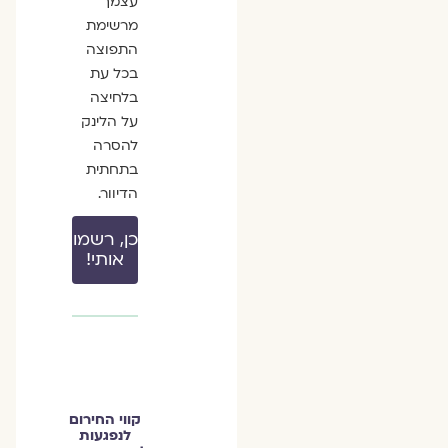
עצמך
מרשימת
התפוצה
בכל עת
בלחיצה
על הלינק
להסרה
בתחתית
הדיוור.
כן, רשמו
אותי!
קווי החירום
לנפגעות