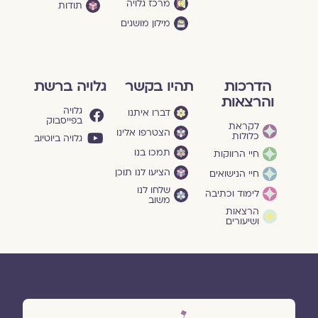
מרכז גלויה
תודות
מילון מושגים
הדרכות
תהיו בקשר
גלויה ברשת
והרצאות
גלויה
דברו איתנו
בפייסבוק
לקראת
הצטרפו אלינו
כלולות
גלויה ביוטיוב
תמכו בנו
חיי הרווקות
הציעו לנו תוכן
חיי הנישואים
שלחו לנו
לימוד וכתיבה
משוב
הרצאות
ושיעורים