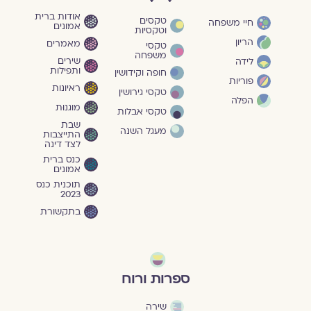
אודות ברית
טקסים
חיי משפחה
אמונים
וטקסיות
הריון
מאמרים
טקסי
משפחה
שירים
לידה
ותפילות
חופה וקידושין
פוריות
ראיונות
טקסי גירושין
הפלה
מוגנוּת
טקסי אבלות
שבת
מעגל השנה
התייצבות
לצד דינה
כנס ברית
אמונים
תוכנית כנס
2023
בתקשורת
ספרות ורוח
שירה