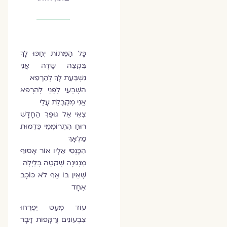
כָּל הַמֵּתוֹת יְחַכּוּ לָךְ
בִּקְצֵה שָׂדֶה אֲנִי
נִשְׁבַּעַת לָךְ לְהֵֵרָפֵֵא
הִשָּׁבְעִי לְפָנַי לְהֵרָפֵא
אֲנִי מְקַבֶּלֶת עָלַי
צְאִי אֶל גּוּפֵךְ הֶחָדָשׁ
רוּחַ הִתְרוֹמְמִי כִּדְמוּת
מַלְאָךְ
הִכָּנְסִי אֵלָיו אוֹר אָסוּף
מַנְגִּינָה שְׁקֵטָה בְּלַיְלָה
שֶׁאֵין בּוֹ אַף לֹא כּוֹכָב
אֶחָד
עוֹד מְעַט יִפְרְחוּ
צִבְעוֹנִים וְרַקָּפוֹת דָּבָר