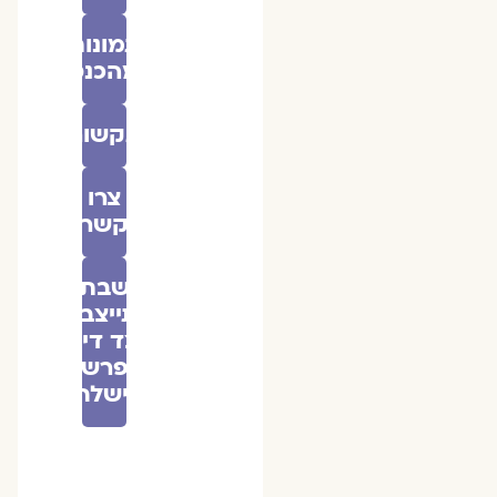
תמונות
מהכנס
בתקשורת
צרו
קשר
שבת
התייצבות
לצד דינה
- פרשת
וישלח