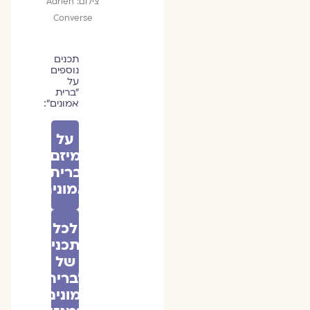
צילום: Adrien
Converse
תכנים
נוספים
על
״ברית
אמונים״:
על
מיזם
ברית
אמונים
לכל
התכנים
של
״ברית
אמונים״