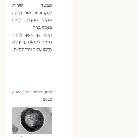
מִבַּעַד קִירוֹת
לְנַקְבּוּבִיּוֹת אוֹר דְּרָקוֹן
הַקּוֹל הַנֶּעֱלָם לָחַשׁ
בְּאָזְנִי בְּרֹךְ
וְאַחַר כָּךְ מָשַׁךְ לָרֶדֶת
חֲזָרָה לַתְּהוֹם עֲדַיִן לֹא
הַזְּמַן עָלַיִךְ עוֹד לִחְיוֹת
מתוך הספר
'קומי'
, אפיק
2022