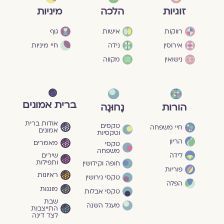
מיניות
זוגיות
הלכה
גוף
רווקות
אישות
חיי מיניות
אירוסין
נידה
נישואין
מקווה
ברית אמונים
הורות
נָחוּגָה
אודות ברית
טקסים
חיי משפחה
אמונים
וטקסיות
הריון
מאמרים
טקסי
משפחה
שירים
לידה
ותפילות
חופה וקידושין
פוריות
ראיונות
טקסי גירושין
הפלה
מוגנוּת
טקסי אבלות
שבת
מעגל השנה
התייצבות
לצד דינה