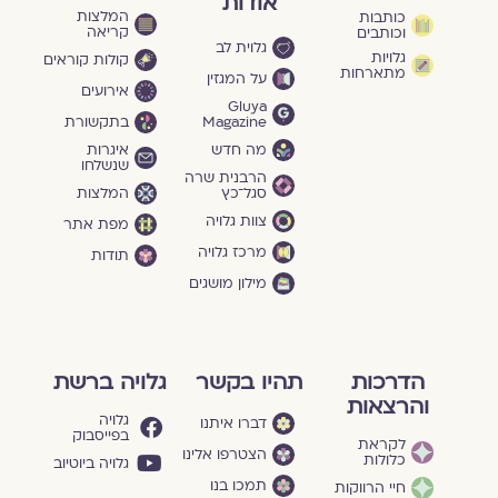
אודות
המלצות
כותבות
קריאה
וכותבים
גלוית לב
גלויות
קולות קוראים
מתארחות
על המגזין
אירועים
Gluya
Magazine
בתקשורת
מה חדש
איגרות
שנשלחו
הרבנית שרה
סגל־כץ
המלצות
צוות גלויה
מפת אתר
מרכז גלויה
תודות
מילון מושגים
הדרכות
תהיו בקשר
גלויה ברשת
והרצאות
גלויה
דברו איתנו
בפייסבוק
לקראת
הצטרפו אלינו
כלולות
גלויה ביוטיוב
תמכו בנו
חיי הרווקות