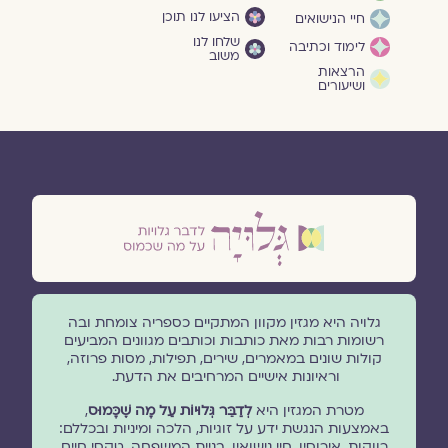
הציעו לנו תוכן
חיי הנישואים
שלחו לנו
לימוד וכתיבה
משוב
הרצאות
ושיעורים
גלויה היא מגזין מקוון המתקיים כספריה צומחת ובה
רשומות רבות מאת כותבות וכותבים מגוונים המביעים
קולות שונים במאמרים, שירים, תפילות, מסות פרוזה,
וראיונות אישיים המרחיבים את הדעת.
מטרת המגזין היא
לְדַבֵּר גְּלוּיוֹת עַל מָה שֶׁכָּמוּס
,
באמצעות הנגשת ידע על זוגיות, הלכה ומיניות ובכללם:
רווקות, אירוסין, חיי נישואין, בניית המשפחה, טקסי חיים