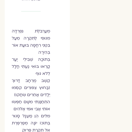
מְעַרְבֹּלֶת נִפְרְדָה
מִגּוּפִי לַתִּקְרָה מֵעַל
בִּטְנִי רִחֲפָה בּוּעַת אוֹר
בְּהִירָה
בְּתוֹכָהּ שְׁבִילֵי יַעַר
קָרְאוּ בּוֹאִי נַעְתִּי חָלָל
לְלֹא גּוּף
קֶשֶׁב מֻרְחָב דָּרוּךְ
(בַּחוּץ צִפּוֹרִים קִסְּמוּ
יְלָדִים אֲחֵרִים שִׂחֲקוּ)
הִתְחַנַּנְתִּי מִשָּׁם חַפְּשׂוּ
אוֹתִי אֲבִי אִמִּי אֱלֹהִים
מִלִּים הֵן מַעְגָּל סָגוּר
בְּתוֹכוֹ יוֹנָה מְפַרְפֶּרֶת
אֶל תִּקְרַת פֵּרוּק