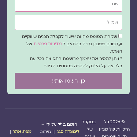
אימייל
שדה
שליחת הטופס מהווה אישור לקבלת תכנים שיווקיים
הסכמה
ועדכונים ממגזין גלויה בהתאם ל
מדיניות פרטיות
של
האתר.
* ניתן להסיר את עצמך מרשימת התפוצה בכל עת
בלחיצה על הלינק להסרה בתחתית הדיוור.
כן, רשמו אותי!
© 2026 כל
במקרה
הוקם ב ❤ על ידי –
הזכויות של מגזין
של
לימונדה 2.0
| מיתוג:
מפת אתר
|
גלויה שמורות
שגגה