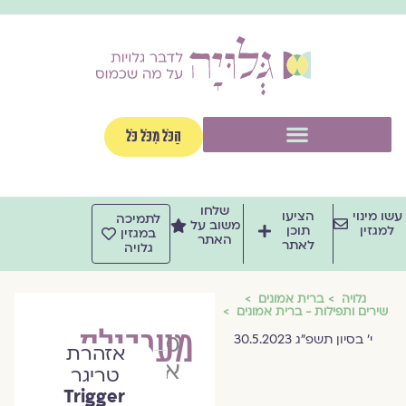
וג
וכן
תפריט
הַכֹּל מִכֹּל כֹּל
שלחו
שו מינוי
הציעו
לתמיכה
משוב על
למגזין
תוכן
במגזין
האתר
לאתר
גלויה
גלויה
ברית אמונים
שירים ותפילות - ברית אמונים
מערבולת
מוריה
י׳ בסיון תשפ״ג 30.5.2023
אזהרת
אשכנזי
טריגר
Trigger