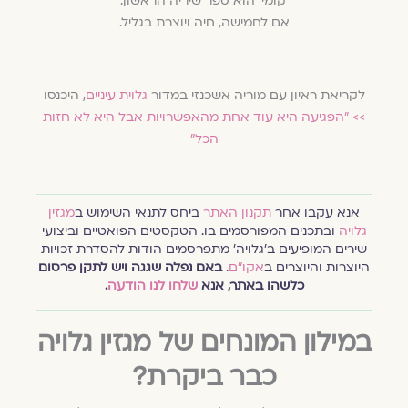
‘קומי’ הוא ספר שיריה הראשון.
אם לחמישה, חיה ויוצרת בגליל.
לקריאת ראיון עם מוריה אשכנזי במדור
גלוית עיניים
, היכנסו
>>
"הפגיעה היא עוד אחת מהאפשרויות אבל היא לא חזות
הכל"
אנא עקבו אחר
תקנון האתר
ביחס לתנאי השימוש ב
מגזין
גלויה
ובתכנים המפורסמים בו. הטקסטים הפואטיים וביצועי
שירים המופיעים ב׳גלויה׳ מתפרסמים הודות להסדרת זכויות
היוצרות והיוצרים ב
אקו״ם
.
באם נפלה שגגה ויש לתקן פרסום
כלשהו באתר, אנא
שלחו לנו הודעה
.
במילון המונחים של מגזין גלויה
כבר ביקרת?