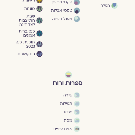
ראיונות
טקסי גירושין
הפלה
מוגנוּת
טקסי אבלות
שבת
מעגל השנה
התייצבות
לצד דינה
כנס ברית
אמונים
תוכנית כנס
2023
בתקשורת
ספרות ורוח
שירה
תפילות
פרוזה
מסה
גלוית עיניים