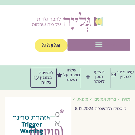
וג
וכן
תפריט
הַכֹּל מִכֹּל כֹּל
שלחו
שו מינוי
הציעו
לתמיכה
משוב על
למגזין
תוכן
במגזין
האתר
לאתר
גלויה
גלויה
ברית אמונים
מוגנוּת
ז׳ כסלו ה׳תשפ״ה 8.12.2024
*
מוריה
אזהרת טריגר
אשכנזי
Trigger
(פנינים)
Warning