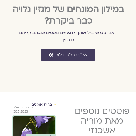
במילון המונחים של מגזין גלויה
כבר ביקרת?
האינדקס שיוביל אותך לנושאים נוספים שנכתב עליהם
במגזין.
אל״ף בי״ת גלויה
ם
ברית אמונים
ברית אמונים
ברי
י׳ בסיון תשפ״ג
פוסטים נוספים
ז׳ כסלו
י׳ בסיון תשפ״ג
שיר מאת
גלוי
30.5.2023
ה׳תשפ״ה
30.5.2023
זי
מוריה אשכנזי
מורי
8.12.2024
מאת מוריה
י כל
* (פנינים)
אשכנזי