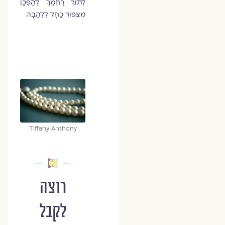
לְתוֹךְ רַחְמֵךְ לְהָפְכָן
מִצִּפּוֹר כָּחָל לְלֶהָבָה
Tiffany Anthony
רוצה
לקבל