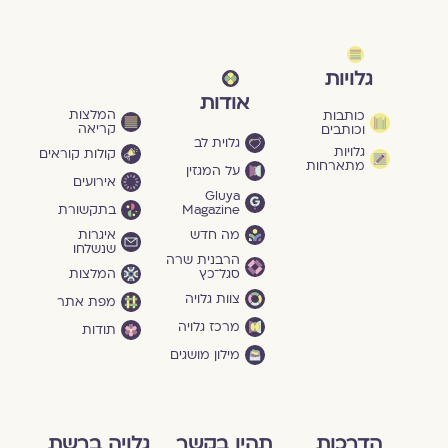
גלויות
אודות
המלצות
כותבות
קריאה
וכותבים
גלוית לב
גלויות
קולות קוראים
מתארחות
על המגזין
אירועים
Gluya
Magazine
בתקשורת
מה חדש
איגרות
שנשלחו
הרבנית שרה
סגל־כץ
המלצות
צוות גלויה
מפת אתר
מרכז גלויה
תודות
מילון מושגים
הדרכות
תהיו בקשר
גלויה ברשת