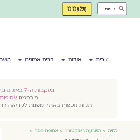
ילוג
Search
תוכן
הַכֹּל מִכֹּל כֹּל
...
⌂ בית
אודות
ברית אמונים
השבע
בעקבות ה-7 באוקטובר 2023
פירסמנו
אסופות 
תגיות נוספות באתר מפנות לקריאה רח
גלויה
השבעה באוקטובר
אסופת פסח