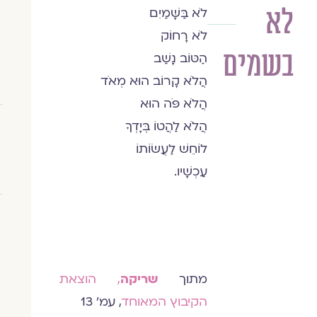
לא
לֹא בַּשָּׁמַיִם
פרופ׳
לֹא רָחוֹק
חמוטל
בשמים
בר-יוסף
הַטּוֹב נָשַׁב
הֲלֹא קָרוֹב הוּא מְאֹד
הֲלֹא פֹּה הוּא
הֲלֹא לַהֲטוֹ בְּיָדְךָ
לוֹחֵשׁ לַעֲשׂוֹתוֹ
עַכְשָׁיו.
מתוך
שריקה
, הוצאת
הקיבוץ המאוחד
, עמ' 13