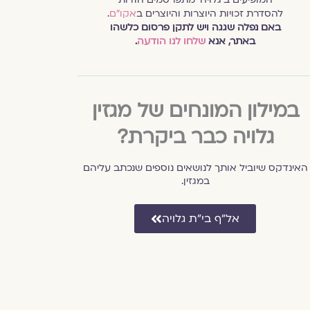
להסדרת זכויות היוצרות והיוצרים ב
אקו״ם
.
באם נפלה שגגה ויש לתקן פרסום כלשהו
באתר, אנא
שלחו לנו הודעה
.
במילון המונחים של מגזין
גלויה כבר ביקרת?
האינדקס שיוביל אותך לנושאים נוספים שנכתב עליהם
במגזין.
אל״ף בי״ת גלויה