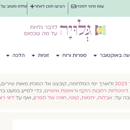
עשו מינוי למגזין
הציעו תוכן לאתר
שלחו משוב על
ה באוקטובר
ספרות ורוח
זוגיות
הלכה
ולאורך ימי המלחמה, קיבצנו אל המגזין מאות שירים, 
דיגיטליות רחבות היקף
ו
ראיונות אישיים
, כדי לסייע במעט בת
בה על:
אבלות
,
יתמות
,
קושי
,
חוויה של חסרון
, ואף על
ליווי רו