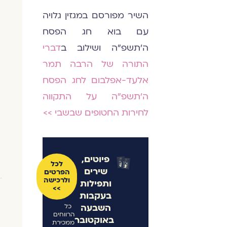
השיר מפורסם במגזין גלויה
עם בוא חג הפסח
ה׳תשפ״ה ושילוב ב
דברי
התורה של הרבה תמר
אלעד-אפלבום לחג הפסח
ה׳תשפ״ה על התקווה
לחירות החטופים שבשבי >>
פיוטים,
לכל
שירים
הפרטים
ולרכישה
ותפילות
>>
בעקבות
השבעה
כל
הרווחים
באוקטובר
ממכירת