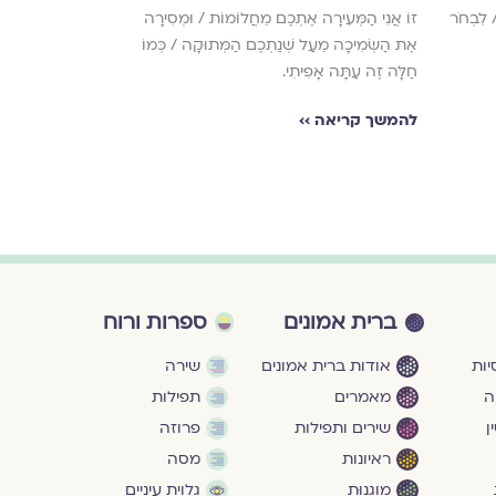
/ לִבְחֹר
זוֹ אֲנִי הַמְּעִירָה אֶתְכֶם מֵחֲלוֹמוֹת / וּמְסִירָה
אֲבָל עַכְשָׁו הִיא 
אֶת הַשְּׂמִיכָה מֵעַל שְׁנַתְכֶם הַמְּתוּקָה / כְּמוֹ
קוֹרַעַת אֶת הַמַּצָּ
חַלָּה זֶה עַתָּה אָפִיתִי.
להמשך קריאה ›
להמשך קריאה ››
ברית אמונים
ספרות ורוח
ות
אודות ברית אמונים
שירה
ה
מאמרים
תפילות
ן
שירים ותפילות
פרוזה
ראיונות
מסה
מוגנוּת
גלוית עיניים