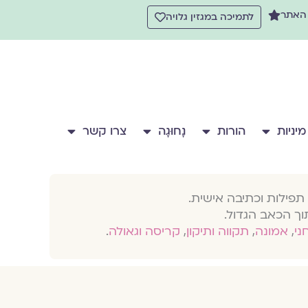
 האתר
לתמיכה במגזין גלויה
מיניות
הורות
נָחוּגָה
צרו קשר
תפילות וכתיבה אישית.
וך הכאב הגדול.
חני
,
אמונה
,
תקווה ותיקון
,
קריסה וגאולה
.