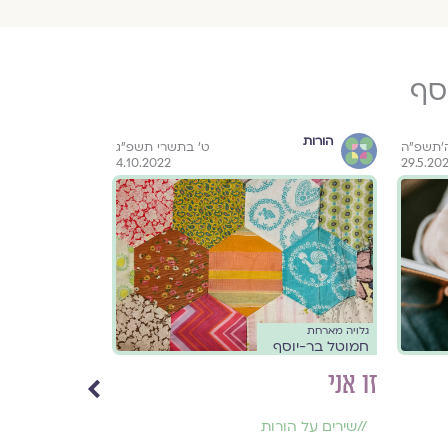
סף
הורות
הורות
ה׳תשפ״ה
ט׳ בתשרי תשפ״ג
4.10.2022
29.5.20
גלויה מארחת
גלויה מארחת
חמוטל בר-יוסף
חמוטל בר-יוס
זו אני
לאה יולדת
//
שירים על הורות
//
שירים על קו