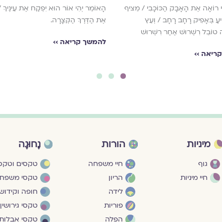
נִי רוֹאָה אֶת הָאָבָק הַכּוֹכָבִי / מֵציף
הָאוֹמֵר יְהִי אוֹר הוּא יִפְקַח אֶת עֵינֶיךָ 
עַ בְּאָפִיק רָחָב רָחָב / וְעֵץ
אֶת הַדֶּרֶךְ הַקְּצָרָה.
 טוֹבֵל רִשְׁרוּשׁ אַחַר רִשְׁרוּשׁ
להמשך קריאה ››
ריאה ››
3
2
1
מיניות
הורות
נָחוּגָה
גוף
חיי משפחה
טקסים וטקסי
חיי מיניות
הריון
טקסי משפח
לידה
חופה וקידושי
פוריות
טקסי גירושין
הפלה
טקסי אבלות