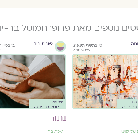
טים נוספים מאת פרופ׳ חמוטל בר-יו
רות
ספרות ורוח
ט׳ בתשרי תשפ״ג
ב׳ בסיון 
25
4.10.2022
רחת
שיר מאת
בר-יוסף
חמוטל בר-יוסף
ברכה
 על קושי
//
כתיבה