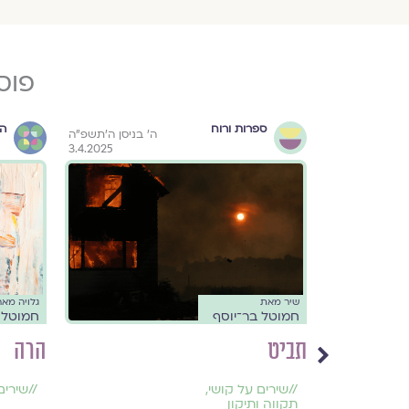
פוס
ספרות ורוח
הו
 אדר א׳ התשפ״ד
ה׳ בניסן ה׳תשפ״ה
3.4.2025
22.2.2024
שיר מאת
גלויה מא
חמוטל בר־יוסף
חמוטל 
תביט
הרה
//
שירים על קושי
,
//
שירים
תקווה ותיקון