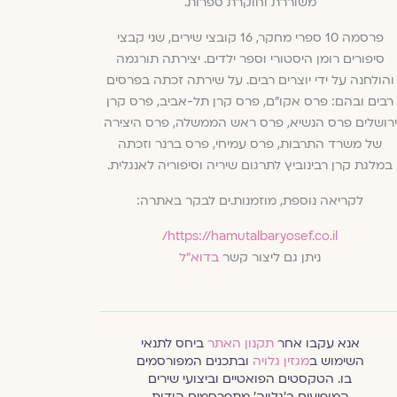
משוררת וחוקרת ספרות.
פרסמה 10 ספרי מחקר, 16 קובצי שירים, שני קבצי
סיפורים רומן היסטורי וספר ילדים. יצירתה תורגמה
והולחנה על ידי יוצרים רבים. על שירתה זכתה בפרסים
רבים ובהם: פרס אקו"ם, פרס קרן תל-אביב, פרס קרן
ירושלים פרס הנשיא, פרס ראש הממשלה, פרס היצירה
של משרד התרבות, פרס עמיחי, פרס ברנר וזכתה
במלגת קרן רבינוביץ לתרגום שיריה וסיפוריה לאנגלית.
לקריאה נוספת, מוזמנות.ים לבקר באתרה:
https://hamutalbaryosef.co.il/
ניתן גם ליצור קשר
בדוא"ל
אנא עקבו אחר
תקנון האתר
ביחס לתנאי
השימוש ב
מגזין גלויה
ובתכנים המפורסמים
בו. הטקסטים הפואטיים וביצועי שירים
המופיעים ב׳גלויה׳ מתפרסמים הודות