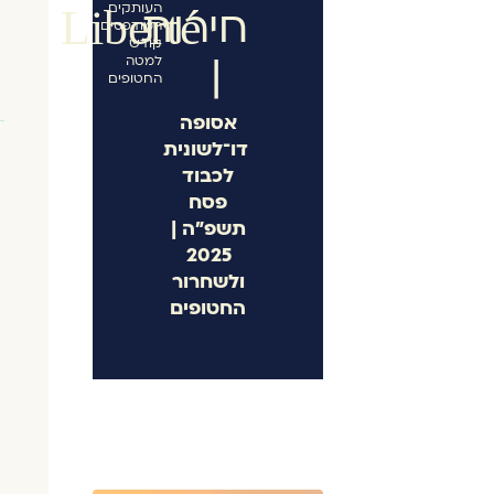
העותקים
חירות
Liberté
המודפסים
קודש
|
למטה
החטופים
אסופה
דו־לשונית
לכבוד
פסח
תשפ"ה |
2025
ולשחרור
החטופים