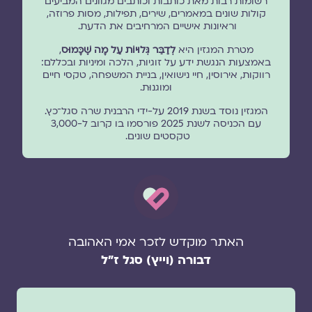
רשומות רבות מאת כותבות וכותבים מגוונים המביעים
קולות שונים במאמרים, שירים, תפילות, מסות פרוזה,
וראיונות אישיים המרחיבים את הדעת.
מטרת המגזין היא
לְדַבֵּר גְּלוּיוֹת עַל מָה שֶׁכָּמוּס
,
באמצעות הנגשת ידע על זוגיות, הלכה ומיניות ובכללם:
רווקות, אירוסין, חיי נישואין, בניית המשפחה, טקסי חיים
ומוגנוּת.
המגזין נוסד בשנת 2019 על-ידי הרבנית שרה סגל־כץ.
עם הכניסה לשנת 2025 פורסמו בו קרוב ל-3,000
טקסטים שונים.
האתר מוקדש לזכר אמי האהובה
דבורה (וייץ) סגל ז"ל