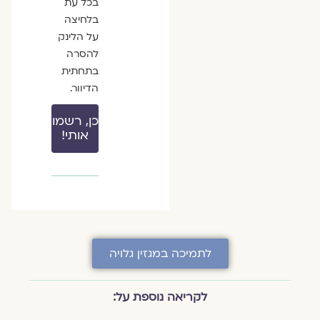
בכל עת
בלחיצה
על הלינק
להסרה
בתחתית
הדיוור.
כן, רשמו
אותי!
לתמיכה במגזין גלויה
לקריאה נוספת על: