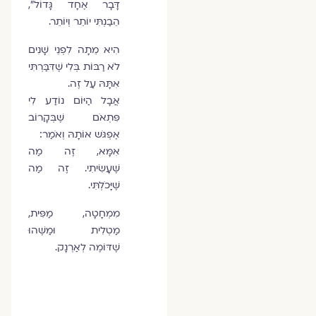
דָּבָר אֶחָד גָּדוֹל",
הֵבַנְתִּי יוֹתֵר וְיוֹתֵר.
הִיא מֵתָה לִפְנֵי שָׁנִים
לֹא רַבּוֹת בְּלִי שֶׁדִּבַּרְתִּי
אִתָּהּ עַל זֶה.
אֲבָל הַיּוֹם נוֹדַע לִי
פִּתְאֹם שֶׁבְּקָרוֹב
אֶפְגֹּש אוֹתָהּ וְאֹמַר:
אִמָּא, זֶה מַה
שֶּׁעָשִׂיתִי. זֶה מַה
שֶּׁיָּכֹלְתִּי.
מִמְחָטָה, מַפִּית,
מַטְלִית וּמַשֶּׁהוּ
שֶׁדּוֹמֶה לְאַרְנָק.