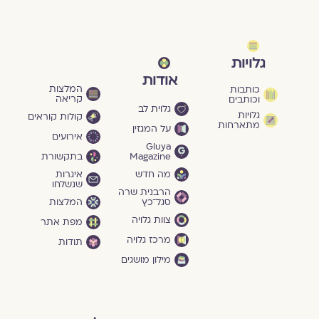
גלויות
אודות
המלצות
כותבות
קריאה
וכותבים
גלוית לב
גלויות
קולות קוראים
מתארחות
על המגזין
אירועים
Gluya
Magazine
בתקשורת
מה חדש
איגרות
שנשלחו
הרבנית שרה
סגל־כץ
המלצות
צוות גלויה
מפת אתר
מרכז גלויה
תודות
מילון מושגים