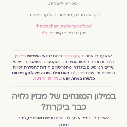
וסיפוריה לאנגלית.
לקריאה נוספת, מוזמנות.ים לבקר באתרה:
https://hamutalbaryosef.co.il/
ניתן גם ליצור קשר
בדוא"ל
אנא עקבו אחר
תקנון האתר
ביחס לתנאי השימוש ב
מגזין
גלויה
ובתכנים המפורסמים בו. הטקסטים הפואטיים וביצועי
שירים המופיעים ב׳גלויה׳ מתפרסמים הודות להסדרת זכויות
היוצרות והיוצרים ב
אקו״ם
.
באם נפלה שגגה ויש לתקן פרסום
כלשהו באתר, אנא
שלחו לנו הודעה
.
במילון המונחים של מגזין גלויה
כבר ביקרת?
האינדקס שיוביל אותך לנושאים נוספים שנכתב עליהם
במגזין.