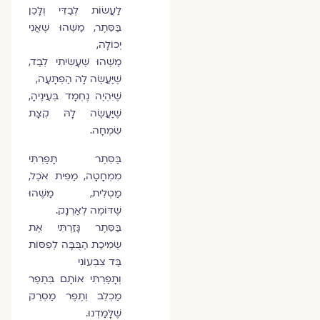
לַעֲשׂוֹת לְבַדִּי וְלָכֵן
בַּסֵּתֶר, מַשֶּׁהוּ שֶׁאֲנִי
יְכוֹלָה,
מַשֶּׁהוּ שֶׁעָשִׂיתִי לְבַד,
שֶׁיַּעֲשֶׂה לָהּ הַפְתָּעָה,
שֶׁיִּהְיֶה נֶחְמָד בְּעֵינֶיהָ,
שֶׁיַּעֲשֶׂה לָהּ קְצָת
שִׂמְחָה.
בַּסֵּתֶר תָּפַרְתִּי
מִמְחָטָה, מַפִּית אֹכֶל,
מַטְלִית, מַשֶּׁהוּ
שֶׁדּוֹמֶה לְאַרְנָק.
בַּסֵּתֶר גָּזַרְתִּי אֶת
שְׂמִיכַת הַבֻּבָּה לְפִסּוֹת
בַּד צִבְעוֹנִי
וְתָפַרְתִּי אוֹתָם בְּתֶפֶר
מַכְלֵב וְתֶפֶר מַסְרֵק
שֶׁלָּמַדְנוּ.