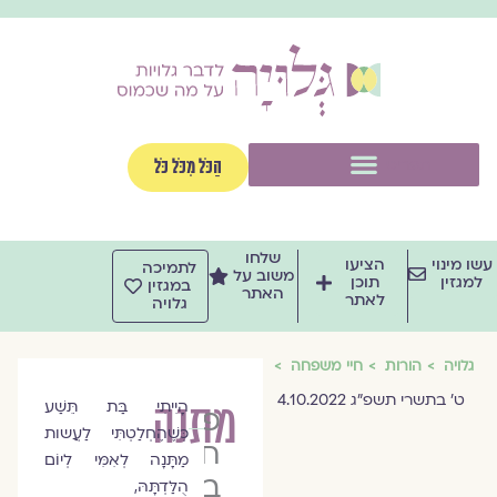
וג
וכן
תפריט
הַכֹּל מִכֹּל כֹּל
שלחו
שו מינוי
הציעו
לתמיכה
משוב על
למגזין
תוכן
במגזין
האתר
לאתר
גלויה
גלויה
הורות
חיי משפחה
ט׳ בתשרי תשפ״ג 4.10.2022
מתנה
הָיִיתִי בַּת תֵּשַׁע
פרופ׳
כְּשֶׁהֶחְלַטְתִּי לַעֲשות
חמוטל
מַתָּנָה לְאִמִּי לְיוֹם
בר-יוסף
הֻלַּדְתָּהּ,