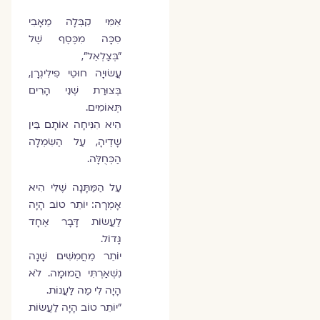
אִמִּי קִבְּלָה מֵאָבִי
סִכָּה מִכֶּסֶף שֶׁל
"בְּצַלְאֵל",
עֲשׂוּיָה חוּטֵי פִילִיגְרָן,
בְּצוּרַת שְׁנֵי הָרִים
תְּאוֹמִים.
הִיא הִנִּיחָה אוֹתָם בֵּין
שָׁדֶיהָ, עַל הַשִּׂמְלָה
הַכְּחֻלָּה.
עַל הַמַּתָּנָה שֶׁלִּי הִיא
אָמְרָה: יוֹתֵר טוֹב הָיָה
לַעֲשׂוֹת דָּבָר אֶחָד
גָּדוֹל.
יוֹתֵר מֵחֲמִשִּׁים שָׁנָה
נִשְׁאַרְתִּי הֲמוּמָה. לֹא
הָיָה לִי מַה לַּעֲנוֹת.
"יוֹתֵר טוֹב הָיָה לַעֲשׂוֹת