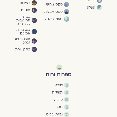
פוריות
ראיונות
טקסי גירושין
הפלה
מוגנוּת
טקסי אבלות
שבת
מעגל השנה
התייצבות
לצד דינה
כנס ברית
אמונים
תוכנית כנס
2023
בתקשורת
ספרות ורוח
שירה
תפילות
פרוזה
מסה
גלוית עיניים