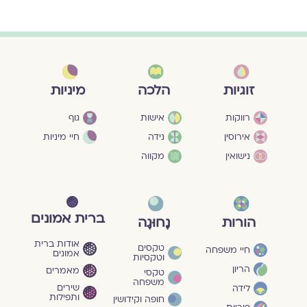
מיניות
זוגיות
הלכה
גוף
רווקות
אישות
חיי מיניות
אירוסין
נידה
נישואין
מקווה
ברית אמונים
הורות
נָחוּגָה
אודות ברית
טקסים
חיי משפחה
אמונים
וטקסיות
הריון
מאמרים
טקסי
משפחה
שירים
לידה
ותפילות
חופה וקידושין