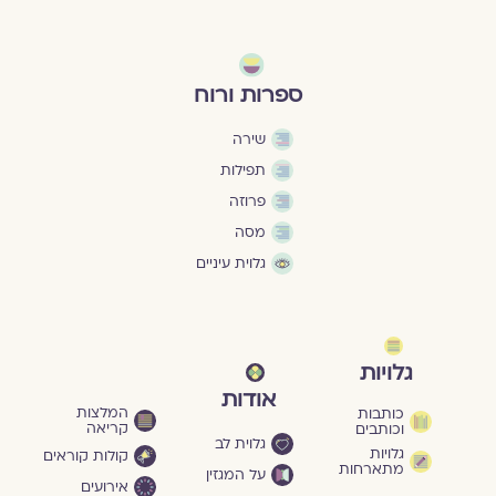
ספרות ורוח
שירה
תפילות
פרוזה
מסה
גלוית עיניים
גלויות
אודות
המלצות
כותבות
קריאה
וכותבים
גלוית לב
גלויות
קולות קוראים
מתארחות
על המגזין
אירועים