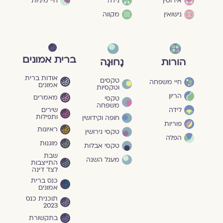
חיי מיניות
אירוסין
נידה
נישואין
מקווה
ברית אמונים
הורות
נָחוּגָה
אודות ברית
טקסים
חיי משפחה
אמונים
וטקסיות
הריון
מאמרים
טקסי
משפחה
שירים
לידה
ותפילות
חופה וקידושין
פוריות
ראיונות
טקסי גירושין
הפלה
מוגנוּת
טקסי אבלות
שבת
מעגל השנה
התייצבות
לצד דינה
כנס ברית
אמונים
תוכנית כנס
2023
בתקשורת