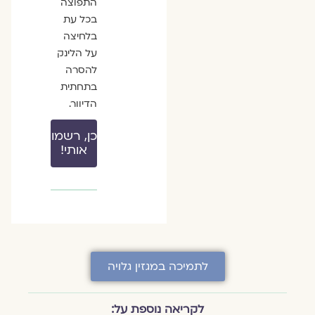
התפוצה
בכל עת
בלחיצה
על הלינק
להסרה
בתחתית
הדיוור.
כן, רשמו
אותי!
לתמיכה במגזין גלויה
לקריאה נוספת על: