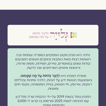
גלויה היא מגזין מקוון המתקיים כספריה צומחת ובה
רשומות רבות מאת כותבות וכותבים מגוונים המביעים
קולות שונים במאמרים, שירים, תפילות, מסות פרוזה,
וראיונות אישיים המרחיבים את הדעת.
מטרת המגזין היא
לְדַבֵּר גְּלוּיוֹת עַל מָה שֶׁכָּמוּס
,
באמצעות הנגשת ידע על זוגיות, הלכה ומיניות ובכללם:
רווקות, אירוסין, חיי נישואין, בניית המשפחה, טקסי חיים
ומוגנוּת.
המגזין נוסד בשנת 2019 על-ידי הרבנית שרה סגל־כץ.
עם הכניסה לשנת 2025 פורסמו בו קרוב ל-3,000
טקסטים שונים.