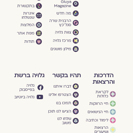
Gluya
Magazine
בתקשורת
מה חדש
איגרות
שנשלחו
הרבנית שרה
סגל־כץ
המלצות
צוות גלויה
מפת אתר
מרכז גלויה
תודות
מילון מושגים
הדרכות
תהיו בקשר
גלויה ברשת
והרצאות
גלויה
דברו איתנו
בפייסבוק
לקראת
הצטרפו אלינו
כלולות
גלויה ביוטיוב
תמכו בנו
חיי הרווקות
הציעו לנו תוכן
חיי הנישואים
שלחו לנו
לימוד וכתיבה
משוב
הרצאות
ושיעורים