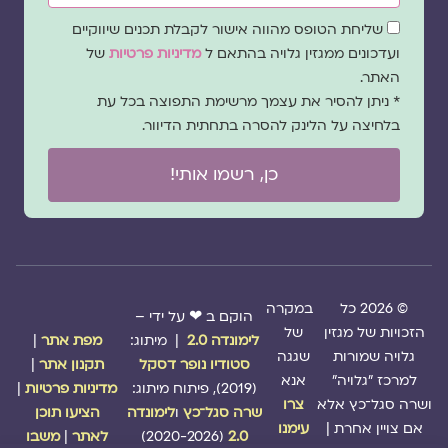
שדה
שליחת הטופס מהווה אישור לקבלת תכנים שיווקיים
הסכמה
ועדכונים ממגזין גלויה בהתאם ל
מדיניות פרטיות
של
האתר.
* ניתן להסיר את עצמך מרשימת התפוצה בכל עת
בלחיצה על הלינק להסרה בתחתית הדיוור.
כן, רשמו אותי!
© 2026 כל
במקרה
הוקם ב ❤ על ידי –
הזכויות של מגזין
של
לימונדה 2.0
| מיתוג:
מפת אתר
|
גלויה שמורות
שגגה
סטודיו נופר דסקל
תקנון אתר
|
למרכז "גלויה"
אנא
(2019), פיתוח מיתוג:
מדיניות פרטיות
|
ושרה סגל־כץ אלא
צרו
שרה סגל־כץ
ו
לימונדה
הציעו תוכן
אם צויין אחרת |
עימנו
2.0
(2020-2026)
לאתר
|
משבו