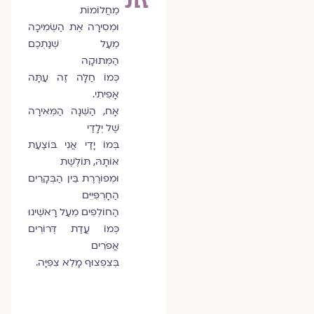
מֵחֲלוֹמוֹת
וּמְסִירָה אֶת הַשְּׂמִיכָה
מֵעַל שְׁנַתְכֶם
הַמְּתוּקָה
כְּמוֹ חַלָּה זֶה עַתָּה
אָפִיתִי.
אָח, הַשֵּׁנָה הַמְּאִירָה
שֶׁל יְלָדַי
בְּמוֹ יָדַי אֲנִי בּוֹצַעַת
אוֹתָהּ, תּוֹלֶשֶׁת
וּמְפוֹרֶרֶת בֵּין הַבְּקָרִים
הַחָרְפִּיִיִּם
הַחוֹלְפִים מֵעַל רָאשֵׁינוּ
כְּמוֹ עֲדַת דְּרוֹרִים
אֲפֹרִים
בְּצִפְצוּף מָלֵא צִפִּיָּה.