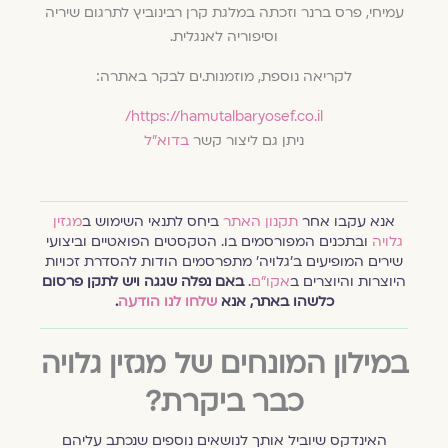
עמיחי, פרס ברנר וזכתה במלגת קרן רבינוביץ לתרגום שיריה
וסיפוריה לאנגלית.
לקריאה נוספת, מוזמנות.ים לבקר באתרה:
https://hamutalbaryosef.co.il/
ניתן גם ליצור קשר
בדוא"ל
אנא עקבו אחר
תקנון האתר
ביחס לתנאי השימוש ב
מגזין
גלויה
ובתכנים המפורסמים בו. הטקסטים הפואטיים וביצועי
שירים המופיעים ב׳גלויה׳ מתפרסמים הודות להסדרת זכויות
היוצרות והיוצרים ב
אקו״ם
.
באם נפלה שגגה ויש לתקן פרסום
כלשהו באתר, אנא
שלחו לנו הודעה
.
במילון המונחים של מגזין גלויה
כבר ביקרת?
האינדקס שיוביל אותך לנושאים נוספים שנכתב עליהם