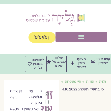
וג
וכן
תפריט
הַכֹּל מִכֹּל כֹּל
שלחו
שו מינוי
הציעו
לתמיכה
משוב על
למגזין
תוכן
במגזין
האתר
לאתר
גלויה
גלויה
הורות
חיי משפחה
ט׳ בתשרי תשפ״ג 4.10.2022
זו
זוֹ אֲנִי בִּזְהִירוּת
פרופ׳
וּבִנְשִׁיקָה רַכָּה
חמוטל
וּמְהִירָה
אני
בר-יוסף
זוֹ אֲנִי הַמְּעִירָה אֶתְכֶם